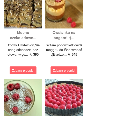
Mocno
Owsianka na
czekoladowe...
bogato! :)...
Drodzy Czytelnicy,Nie
Witam ponownie!Powoli
chcę odchodzić bez
mogę tu do Was wracać
słowa, więc...
⇖ 390
:)Bardzo...
⇖ 345
Zobacz przepis!
Zobacz przepis!