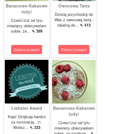
Bananowo-Kakaowe
Owocowa Tarta
lody!
Dzisiaj przychodzę do
Was z owocową tartą -
Cześć!Już od tylu
idealną do...
⇖ 413
miesięcy obiecywałam
sobie, że...
⇖ 399
Zobacz przepis!
Zobacz przepis!
Liebster Award
Bananowo-Kakaowe
lody!
Kaja! Dziękuję bardzo
za nominację. :)1.
Czesc!Juz od tylu
Wolisz...
⇖ 333
miesiecy obiecywalam
sobie, ze sprobuje...
⇖