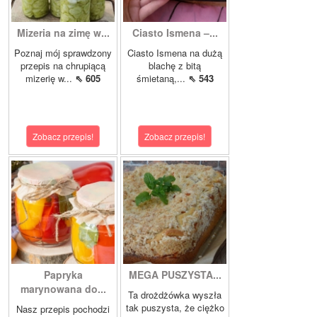
Mizeria na zimę w...
Ciasto Ismena –...
Poznaj mój sprawdzony
Ciasto Ismena na dużą
przepis na chrupiącą
blachę z bitą
mizerię w...
⇖ 605
śmietaną,...
⇖ 543
Zobacz przepis!
Zobacz przepis!
Papryka
MEGA PUSZYSTA...
marynowana do...
Ta drożdżówka wyszła
tak puszysta, że ciężko
Nasz przepis pochodzi