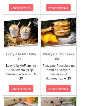
Zobacz przepis!
Zobacz przepis!
Lody à la McFlurry
Puszyste Pancakes
ze...
na...
Lody à la McFlurry ze
Puszyste Pancakes na
Snickersem (Ninja
Kefirze Puszyste
Creami) Lody à la...
⇖
pancakes na
23
domowym...
⇖ 25
Zobacz przepis!
Zobacz przepis!