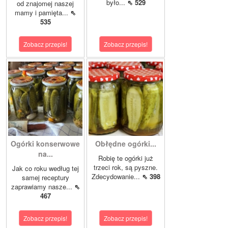
było...
⇖ 529
od znajomej naszej
mamy i pamięta...
⇖
535
Zobacz przepis!
Zobacz przepis!
Ogórki konserwowe
Obłędne ogórki...
na...
Robię te ogórki już
trzeci rok, są pyszne.
Jak co roku według tej
Zdecydowanie...
⇖ 398
samej receptury
zaprawiamy nasze...
⇖
467
Zobacz przepis!
Zobacz przepis!