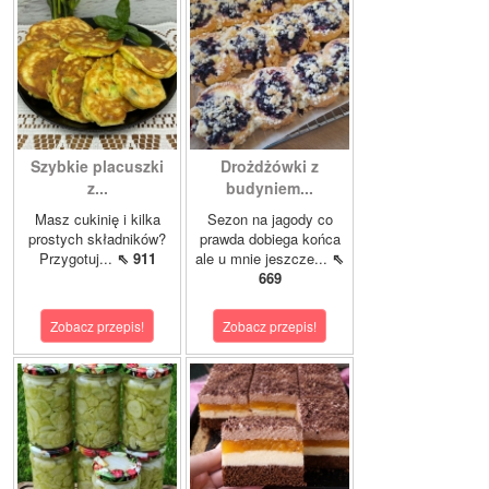
Szybkie placuszki
Drożdżówki z
z...
budyniem...
Masz cukinię i kilka
Sezon na jagody co
prostych składników?
prawda dobiega końca
Przygotuj...
⇖ 911
ale u mnie jeszcze...
⇖
669
Zobacz przepis!
Zobacz przepis!