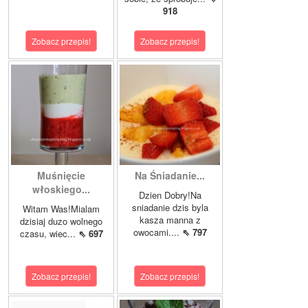
918
Zobacz przepis!
Zobacz przepis!
Muśnięcie
Na Śniadanie...
włoskiego...
Dzien Dobry!Na
sniadanie dzis byla
Witam Was!Mialam
kasza manna z
dzisiaj duzo wolnego
owocami....
⇖ 797
czasu, wiec...
⇖ 697
Zobacz przepis!
Zobacz przepis!