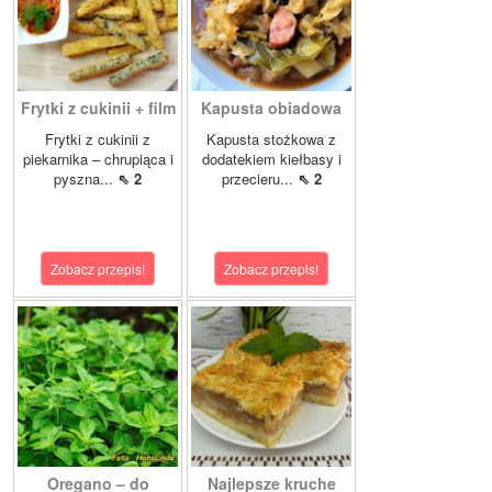
Frytki z cukinii + film
Kapusta obiadowa
Frytki z cukinii z
Kapusta stożkowa z
piekarnika – chrupiąca i
dodatekiem kiełbasy i
pyszna...
⇖ 2
przecieru...
⇖ 2
Zobacz przepis!
Zobacz przepis!
Oregano – do
Najlepsze kruche