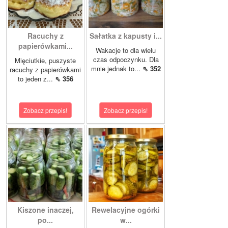
Racuchy z
Sałatka z kapusty i...
papierówkami...
Wakacje to dla wielu
czas odpoczynku. Dla
Mięciutkie, puszyste
mnie jednak to...
⇖ 352
racuchy z papierówkami
to jeden z...
⇖ 356
Zobacz przepis!
Zobacz przepis!
Kiszone inaczej,
Rewelacyjne ogórki
po...
w...