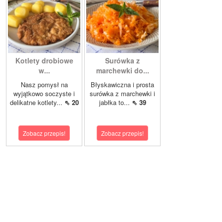
Kotlety drobiowe
Surówka z
w...
marchewki do...
Nasz pomysł na
Błyskawiczna i prosta
wyjątkowo soczyste i
surówka z marchewki i
delikatne kotlety...
⇖ 20
jabłka to...
⇖ 39
Zobacz przepis!
Zobacz przepis!