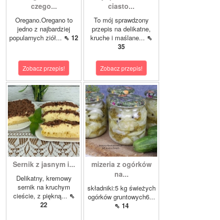
czego...
ciasto...
Oregano.Oregano to
To mój sprawdzony
jedno z najbardziej
przepis na delikatne,
popularnych ziół...
⇖ 12
kruche i maślane...
⇖
35
Zobacz przepis!
Zobacz przepis!
Sernik z jasnym i...
mizeria z ogórków
na...
Delikatny, kremowy
sernik na kruchym
składniki:5 kg świeżych
cieście, z piękną...
⇖
ogórków gruntowych6...
22
⇖ 14