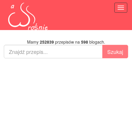
Toggl
naviga
Mamy
252839
przepisów na
598
blogach.