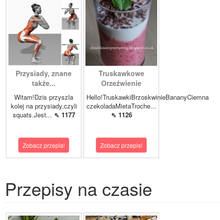
Przysiady, znane
Truskawkowe
także...
Orzeźwienie
Witam!Dzis przyszla
Hello!TruskawkiBrzoskwinieBananyCiemna
kolej na przysiady,czyli
czekoladaMietaTroche...
squats.Jest...
⇖ 1177
⇖ 1126
Zobacz przepis!
Zobacz przepis!
Przepisy na czasie