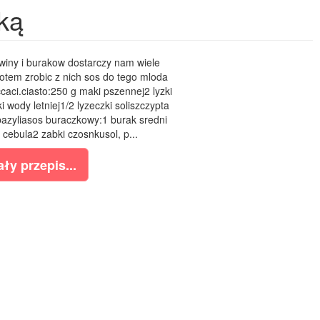
ką
iny i burakow dostarczy nam wiele
otem zrobic z nich sos do tego mloda
aci.ciasto:250 g maki pszennej2 lyzki
 wody letniej1/2 lyzeczki soliszczypta
bazyliasos buraczkowy:1 burak sredni
cebula2 zabki czosnkusol, p...
ły przepis...