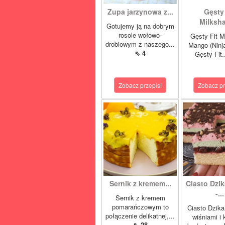
Zupa jarzynowa z...
Gęsty 
Milksha
Gotujemy ją na dobrym
rosole wołowo-
Gęsty Fit M
drobiowym z naszego...
Mango (Ninj
⇖ 4
Gęsty Fit.
Zobacz przepis!
Zobacz pr
Sernik z kremem...
Ciasto Dzik
-...
Sernik z kremem
pomarańczowym to
Ciasto Dzika
połączenie delikatnej,...
wiśniami i
⇖ 28