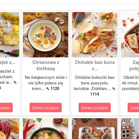
ajek z...
Chrzanowa z
Chińskie bao buns
Za
kiełbasą
z...
polę
asztet z
oszkiem
Na świątecznym stole i
Chińskie bułeczki bao
Obiad kt
wał w...
⇖
nie tylko poleca się
buns puszyste,
40 minut.
8
krem...
⇖ 1120
leciutkie. Zrobiłam...
⇖
pomidor
1114
zepis!
Zobacz przepis!
Zobacz przepis!
Zoba