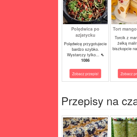
Polędwica po
Tort mango 
azjatycku
Torcik z man
żelką mali
Polędwicę przygotujecie
biszkopcie na
bardzo szybko.
Wystarczy tylko...
⇖
1086
Zobacz przepis!
Zobacz pr
Przepisy na cz