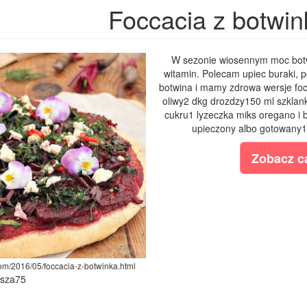
Foccacia z botwin
W sezonie wiosennym moc botw
witamin. Polecam upiec buraki, p
botwina i mamy zdrowa wersje focc
oliwy2 dkg drozdzy150 ml szklanki
cukru1 lyzeczka miks oregano i 
upieczony albo gotowany1 
Zobacz ca
com/2016/05/foccacia-z-botwinka.html
ysza75