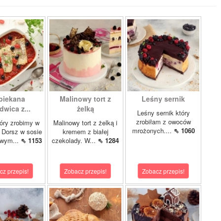
piekana
Malinowy tort z
Leśny sernik
dwica z...
żelką
Leśny sernik który
zrobiłam z owoców
óry zrobimy w
Malinowy tort z żelką i
mrożonych....
⇖ 1060
 Dorsz w sosie
kremem z białej
owym...
⇖ 1153
czekolady. W...
⇖ 1284
cz przepis!
Zobacz przepis!
Zobacz przepis!