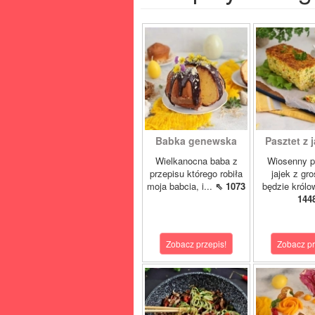
Babka genewska
Pasztet z j
Wielkanocna baba z
Wiosenny p
przepisu którego robiła
jajek z gr
moja babcia, i...
⇖ 1073
będzie królo
144
Zobacz przepis!
Zobacz pr