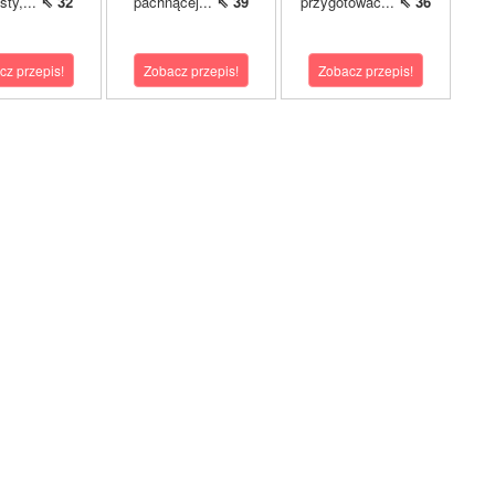
sty,...
⇖ 32
pachnącej...
⇖ 39
przygotować...
⇖ 36
cz przepis!
Zobacz przepis!
Zobacz przepis!