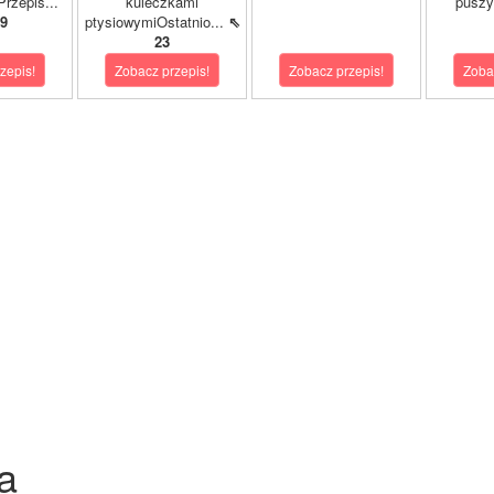
rzepis...
kuleczkami
puszy
9
ptysiowymiOstatnio...
⇖
23
zepis!
Zobacz przepis!
Zobacz przepis!
Zoba
a