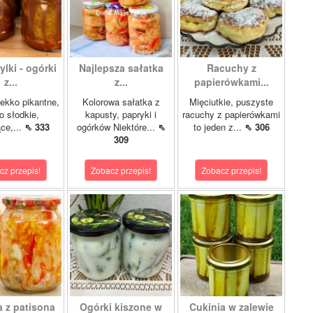
lki - ogórki
Najlepsza sałatka
Racuchy z
z...
z...
papierówkami...
ekko pikantne,
Kolorowa sałatka z
Mięciutkie, puszyste
o słodkie,
kapusty, papryki i
racuchy z papierówkami
ce,...
⇖ 333
ogórków Niektóre...
⇖
to jeden z...
⇖ 306
309
cz przepis!
Zobacz przepis!
Zobacz przepis!
a z patisona
Ogórki kiszone w
Cukinia w zalewie