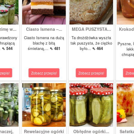
zimę w...
Ciasto Ismena –...
MEGA PUSZYSTA...
Krokody
prawdzony
Ciasto Ismena na dużą
Ta drożdżówka wyszła
chrupiącą
blachę z bitą
tak puszysta, że ciężko
Pyszne, l
..
⇖ 544
śmietaną,...
⇖ 481
było...
⇖ 464
lekk
chrupią
zepis!
Zobacz przepis!
Zobacz przepis!
Zoba
naczej,
Rewelacyjne ogórki
Obłędne ogórki...
Sałatk