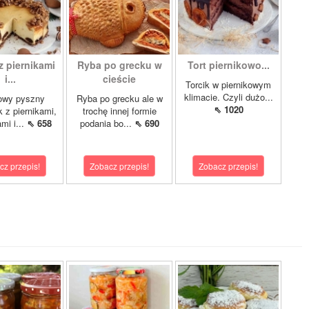
z piernikami
Ryba po grecku w
Tort piernikowo...
i...
cieście
Torcik w piernikowym
klimacie. Czyli dużo...
owy pyszny
Ryba po grecku ale w
⇖ 1020
k z piernikami,
trochę innej formie
mi i...
⇖ 658
podania bo...
⇖ 690
cz przepis!
Zobacz przepis!
Zobacz przepis!