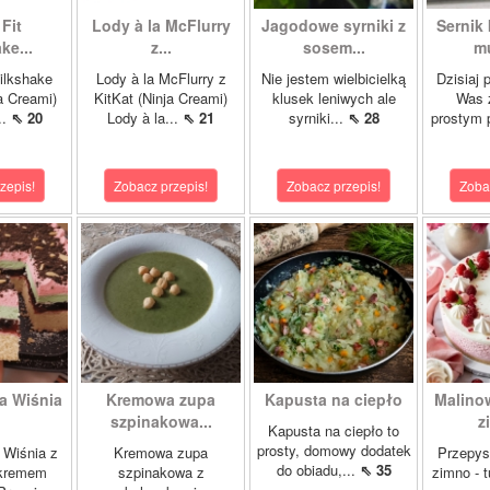
Fit
Lody à la McFlurry
Jagodowe syrniki z
Sernik
ke...
z...
sosem...
mu
ilkshake
Lody à la McFlurry z
Nie jestem wielbicielką
Dzisiaj 
a Creami)
KitKat (Ninja Creami)
klusek leniwych ale
Was 
..
⇖ 20
Lody à la...
⇖ 21
syrniki...
⇖ 28
prostym 
zepis!
Zobacz przepis!
Zobacz przepis!
Zoba
a Wiśnia
Kremowa zupa
Kapusta na ciepło
Malino
szpinakowa...
z
Kapusta na ciepło to
prosty, domowy dodatek
 Wiśnia z
Kremowa zupa
Przepys
do obiadu,...
⇖ 35
 kremem
szpinakowa z
zimno - 