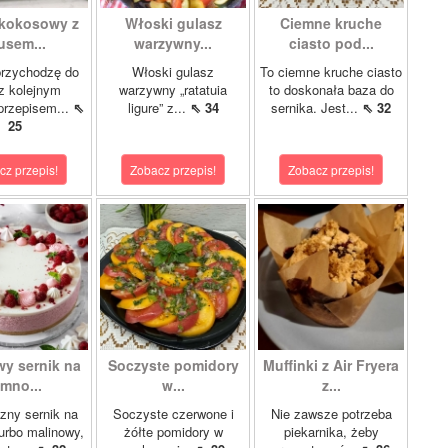
 kokosowy z
Włoski gulasz
Ciemne kruche
sem...
warzywny...
ciasto pod...
przychodzę do
Włoski gulasz
To ciemne kruche ciasto
z kolejnym
warzywny „ratatuia
to doskonała baza do
przepisem...
⇖
ligure” z...
⇖ 34
sernika. Jest...
⇖ 32
25
cz przepis!
Zobacz przepis!
Zobacz przepis!
wy sernik na
Soczyste pomidory
Muffinki z Air Fryera
imno...
w...
z...
zny sernik na
Soczyste czerwone i
Nie zawsze potrzeba
turbo malinowy,
żółte pomidory w
piekarnika, żeby