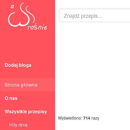
Dodaj bloga
Strona główna
O nas
Wszystkie przepisy
Wyświetlono:
714
razy
Hity dnia