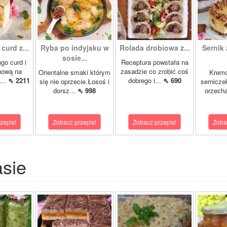
curd z...
Ryba po indyjsku w
Rolada drobiowa z...
Sernik 
sosie...
go curd i
Receptura powstała na
nową na
zasadzie co zrobić coś
Orientalne smaki którym
Krem
...
⇖ 2211
dobrego i...
⇖ 690
się nie oprzecie.Łosoś i
sernicze
dorsz...
⇖ 998
orzecha
zepis!
Zobacz przepis!
Zobacz przepis!
Zoba
asie