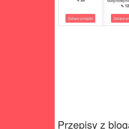
budyniowymP
⇖ 12
Zobacz przepis!
Zobacz pr
Przepisy z blog