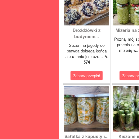
Drożdżówki z
Mizeria na 
budyniem...
Poznaj mój s
przepis na 
Sezon na jagody co
mizerię w.
prawda dobiega końca
ale u mnie jeszcze...
⇖
574
Zobacz przepis!
Zobacz pr
Sałatka z kapusty i...
Kiszone i