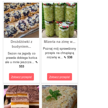
Drożdżówki z
Mizeria na zimę w...
budyniem...
Poznaj mój sprawdzony
przepis na chrupiącą
Sezon na jagody co
mizerię w...
⇖ 538
prawda dobiega końca
ale u mnie jeszcze...
⇖
553
Zobacz przepis!
Zobacz przepis!