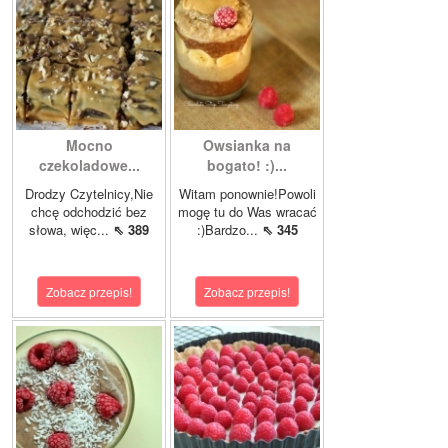
Mocno
Owsianka na
czekoladowe...
bogato! :)...
Drodzy Czytelnicy,Nie
Witam ponownie!Powoli
chcę odchodzić bez
mogę tu do Was wracać
słowa, więc...
⇖ 389
:)Bardzo...
⇖ 345
Zobacz przepis!
Zobacz przepis!