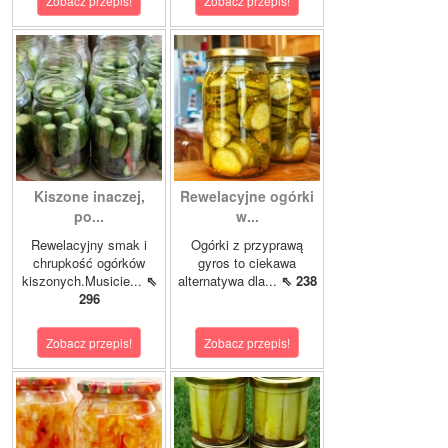
Zobacz przepis!
Zobacz przepis!
Kiszone inaczej,
Rewelacyjne ogórki
po...
w...
Rewelacyjny smak i
Ogórki z przyprawą
chrupkość ogórków
gyros to ciekawa
kiszonych.Musicie...
⇖
alternatywa dla...
⇖ 238
296
Zobacz przepis!
Zobacz przepis!