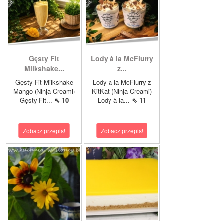
Gęsty Fit
Lody à la McFlurry
Milkshake...
z...
Gęsty Fit Milkshake
Lody à la McFlurry z
Mango (Ninja Creami)
KitKat (Ninja Creami)
Gęsty Fit...
⇖ 10
Lody à la...
⇖ 11
Zobacz przepis!
Zobacz przepis!