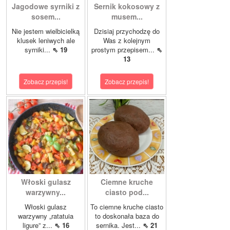
Jagodowe syrniki z
Sernik kokosowy z
sosem...
musem...
Nie jestem wielbicielką
Dzisiaj przychodzę do
klusek leniwych ale
Was z kolejnym
syrniki...
⇖ 19
prostym przepisem...
⇖
13
Zobacz przepis!
Zobacz przepis!
Włoski gulasz
Ciemne kruche
warzywny...
ciasto pod...
Włoski gulasz
To ciemne kruche ciasto
warzywny „ratatuia
to doskonała baza do
ligure” z...
⇖ 16
sernika. Jest...
⇖ 21