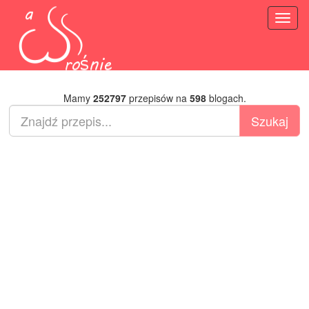
Toggl
naviga
Mamy
252797
przepisów na
598
blogach.