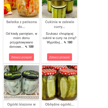
Sałatka z patisona
Cukinia w zalewie
do...
curry...
Od kiedy pamiętam, w
Szukasz chrupiącej
moim domu
cukinii w curry na zimę?
przygotowywano
Wypróbuj...
⇖ 180
domowe...
⇖ 189
Zobacz przepis!
Zobacz przepis!
Ogórki kiszone w
Obłędne ogórki...