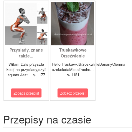
Przysiady, znane
Truskawkowe
także...
Orzeźwienie
Witam!Dzis przyszla
Hello!TruskawkiBrzoskwinieBananyCiemna
kolej na przysiady,czyli
czekoladaMietaTroche...
squats.Jest...
⇖ 1177
⇖ 1121
Zobacz przepis!
Zobacz przepis!
Przepisy na czasie