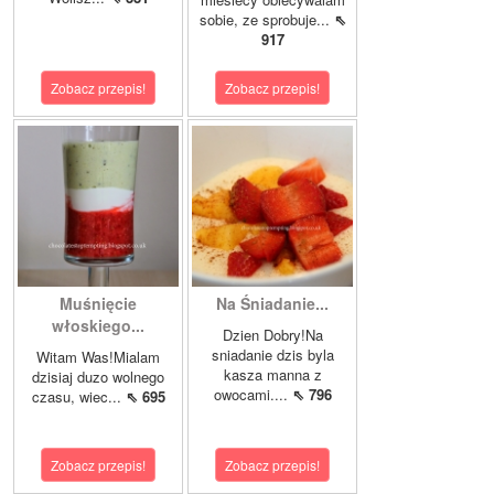
sobie, ze sprobuje...
⇖
917
Zobacz przepis!
Zobacz przepis!
Muśnięcie
Na Śniadanie...
włoskiego...
Dzien Dobry!Na
sniadanie dzis byla
Witam Was!Mialam
kasza manna z
dzisiaj duzo wolnego
owocami....
⇖ 796
czasu, wiec...
⇖ 695
Zobacz przepis!
Zobacz przepis!