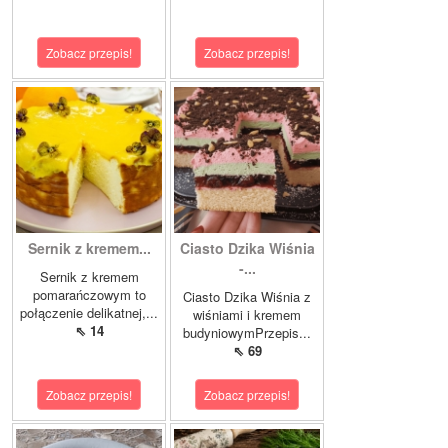
Zobacz przepis!
Zobacz przepis!
Sernik z kremem...
Ciasto Dzika Wiśnia
-...
Sernik z kremem
pomarańczowym to
Ciasto Dzika Wiśnia z
połączenie delikatnej,...
wiśniami i kremem
⇖ 14
budyniowymPrzepis...
⇖ 69
Zobacz przepis!
Zobacz przepis!