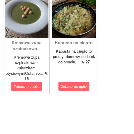
Kremowa zupa
Kapusta na ciepło
szpinakowa...
Kapusta na ciepło to
prosty, domowy dodatek
Kremowa zupa
do obiadu,...
⇖ 27
szpinakowa z
kuleczkami
ptysiowymiOstatnio...
⇖
15
Zobacz przepis!
Zobacz przepis!