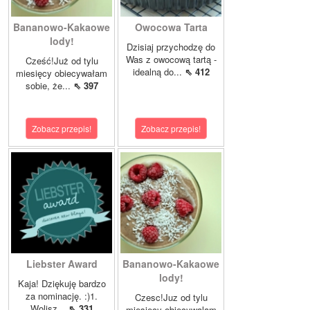
Bananowo-Kakaowe
Owocowa Tarta
lody!
Dzisiaj przychodzę do
Was z owocową tartą -
Cześć!Już od tylu
idealną do...
⇖ 412
miesięcy obiecywałam
sobie, że...
⇖ 397
Zobacz przepis!
Zobacz przepis!
Liebster Award
Bananowo-Kakaowe
lody!
Kaja! Dziękuję bardzo
za nominację. :)1.
Czesc!Juz od tylu
Wolisz...
⇖ 331
miesiecy obiecywalam