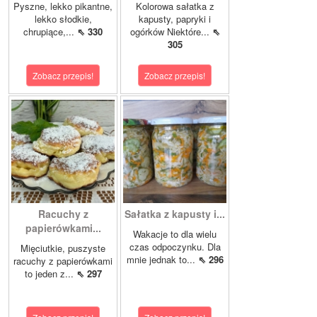
Pyszne, lekko pikantne,
Kolorowa sałatka z
lekko słodkie,
kapusty, papryki i
chrupiące,...
⇖ 330
ogórków Niektóre...
⇖
305
Zobacz przepis!
Zobacz przepis!
Racuchy z
Sałatka z kapusty i...
papierówkami...
Wakacje to dla wielu
czas odpoczynku. Dla
Mięciutkie, puszyste
mnie jednak to...
⇖ 296
racuchy z papierówkami
to jeden z...
⇖ 297