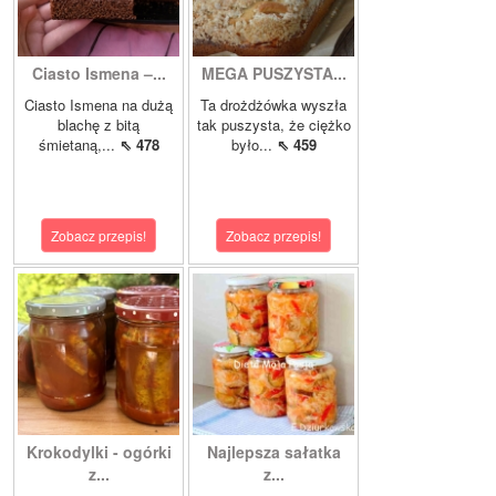
Ciasto Ismena –...
MEGA PUSZYSTA...
Ciasto Ismena na dużą
Ta drożdżówka wyszła
blachę z bitą
tak puszysta, że ciężko
śmietaną,...
⇖ 478
było...
⇖ 459
Zobacz przepis!
Zobacz przepis!
Krokodylki - ogórki
Najlepsza sałatka
z...
z...