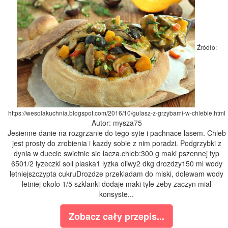
Źródło:
https://wesolakuchnia.blogspot.com/2016/10/gulasz-z-grzybami-w-chlebie.html
Autor: mysza75
Jesienne danie na rozgrzanie do tego syte i pachnace lasem. Chleb
jest prosty do zrobienia i kazdy sobie z nim poradzi. Podgrzybki z
dynia w duecie swietnie sie lacza.chleb:300 g maki pszennej typ
6501/2 lyzeczki soli plaska1 lyzka oliwy2 dkg drozdzy150 ml wody
letniejszczypta cukruDrozdze przekladam do miski, dolewam wody
letniej okolo 1/5 szklanki dodaje maki tyle zeby zaczyn mial
konsyste...
Zobacz cały przepis...