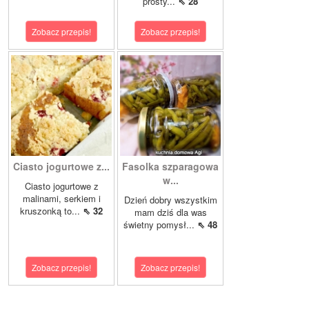
prosty...
⇖ 28
Zobacz przepis!
Zobacz przepis!
Ciasto jogurtowe z...
Fasolka szparagowa
w...
Ciasto jogurtowe z
malinami, serkiem i
Dzień dobry wszystkim
kruszonką to...
⇖ 32
mam dziś dla was
świetny pomysł...
⇖ 48
Zobacz przepis!
Zobacz przepis!