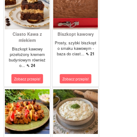
Ciasto Kawa z
Biszkopt kawowy
mlekiem
Prosty, szybki biszkopt
o smaku kawowym -
Biszkopt kawowy
baza do ciast...
⇖ 21
przełożony kremem
budyniowym również
o...
⇖ 24
Zobacz przepis!
Zobacz przepis!