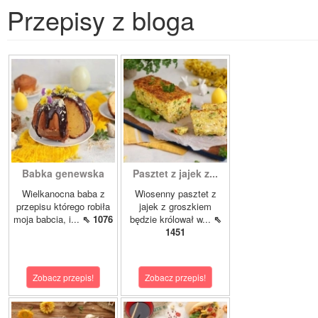
Przepisy z bloga
Babka genewska
Pasztet z jajek z...
Wielkanocna baba z
Wiosenny pasztet z
przepisu którego robiła
jajek z groszkiem
moja babcia, i...
⇖ 1076
będzie królował w...
⇖
1451
Zobacz przepis!
Zobacz przepis!