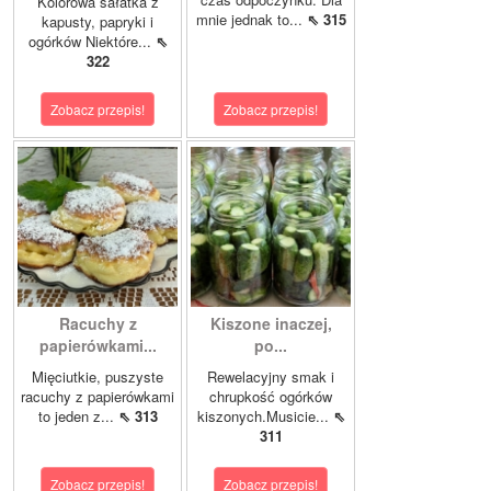
Kolorowa sałatka z
mnie jednak to...
⇖ 315
kapusty, papryki i
ogórków Niektóre...
⇖
322
Zobacz przepis!
Zobacz przepis!
Racuchy z
Kiszone inaczej,
papierówkami...
po...
Mięciutkie, puszyste
Rewelacyjny smak i
racuchy z papierówkami
chrupkość ogórków
to jeden z...
⇖ 313
kiszonych.Musicie...
⇖
311
Zobacz przepis!
Zobacz przepis!