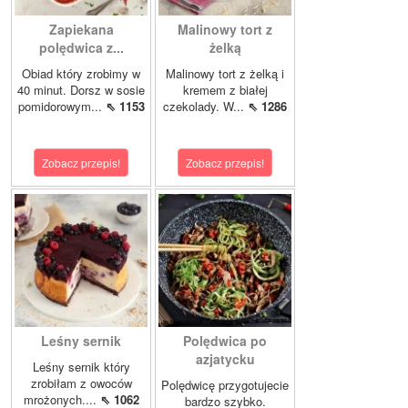
Zapiekana
Malinowy tort z
polędwica z...
żelką
Obiad który zrobimy w
Malinowy tort z żelką i
40 minut. Dorsz w sosie
kremem z białej
pomidorowym...
⇖ 1153
czekolady. W...
⇖ 1286
Zobacz przepis!
Zobacz przepis!
Leśny sernik
Polędwica po
azjatycku
Leśny sernik który
zrobiłam z owoców
Polędwicę przygotujecie
mrożonych....
⇖ 1062
bardzo szybko.