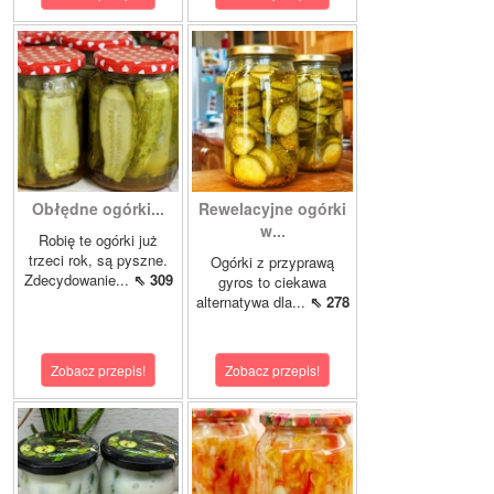
Obłędne ogórki...
Rewelacyjne ogórki
w...
Robię te ogórki już
trzeci rok, są pyszne.
Ogórki z przyprawą
Zdecydowanie...
⇖ 309
gyros to ciekawa
alternatywa dla...
⇖ 278
Zobacz przepis!
Zobacz przepis!