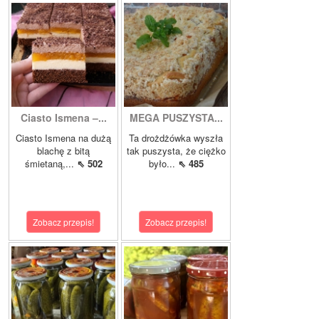
Ciasto Ismena –...
MEGA PUSZYSTA...
Ciasto Ismena na dużą
Ta drożdżówka wyszła
blachę z bitą
tak puszysta, że ciężko
śmietaną,...
⇖ 502
było...
⇖ 485
Zobacz przepis!
Zobacz przepis!