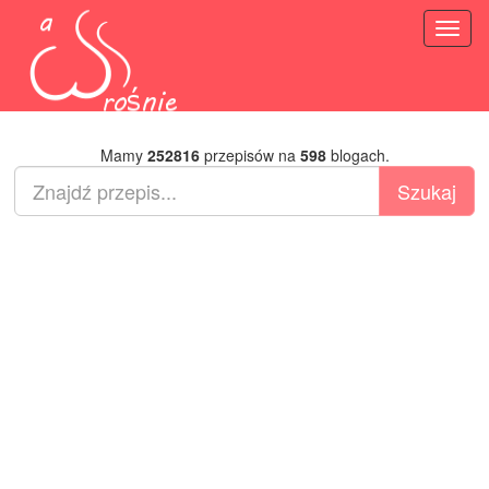
Toggl
naviga
Mamy
252816
przepisów na
598
blogach.