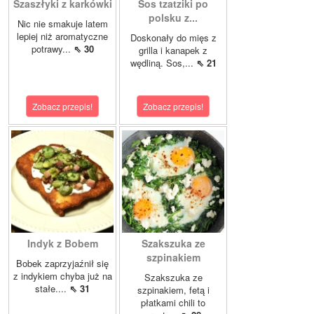
Szaszłyki z karkówki
Sos tzatziki po
polsku z...
Nic nie smakuje latem
lepiej niż aromatyczne
Doskonały do mięs z
potrawy...
⇖ 30
grilla i kanapek z
wędliną. Sos,...
⇖ 21
Zobacz przepis!
Zobacz przepis!
Indyk z Bobem
Szakszuka ze
szpinakiem
Bobek zaprzyjaźnił się
z indykiem chyba już na
Szakszuka ze
stałe....
⇖ 31
szpinakiem, fetą i
płatkami chili to