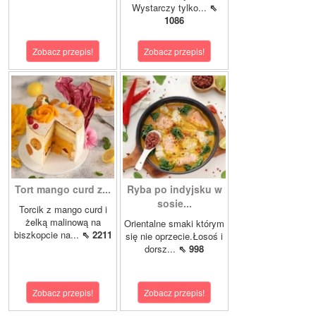
Wystarczy tylko...
⇖
1086
Zobacz przepis!
Zobacz przepis!
Tort mango curd z...
Ryba po indyjsku w
sosie...
Torcik z mango curd i
żelką malinową na
Orientalne smaki którym
biszkopcie na...
⇖ 2211
się nie oprzecie.Łosoś i
dorsz...
⇖ 998
Zobacz przepis!
Zobacz przepis!