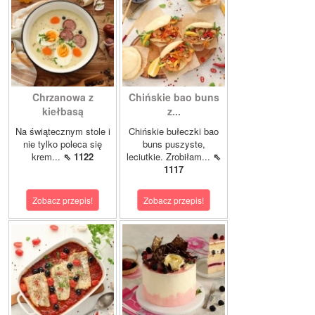
Chrzanowa z
Chińskie bao buns
kiełbasą
z...
Na świątecznym stole i
Chińskie bułeczki bao
nie tylko poleca się
buns puszyste,
krem...
⇖ 1122
leciutkie. Zrobiłam...
⇖
1117
Zobacz przepis!
Zobacz przepis!