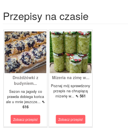
Przepisy na czasie
Drożdżówki z
Mizeria na zimę w...
budyniem...
Poznaj mój sprawdzony
przepis na chrupiącą
Sezon na jagody co
mizerię w...
⇖ 561
prawda dobiega końca
ale u mnie jeszcze...
⇖
616
Zobacz przepis!
Zobacz przepis!