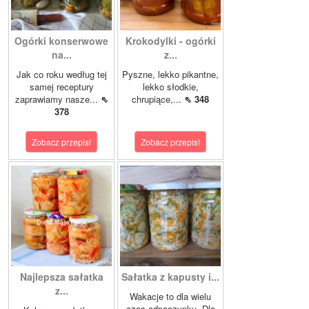
Ogórki konserwowe
Krokodylki - ogórki
na...
z...
Jak co roku według tej
Pyszne, lekko pikantne,
samej receptury
lekko słodkie,
zaprawiamy nasze...
⇖
chrupiące,...
⇖ 348
378
Zobacz przepis!
Zobacz przepis!
Najlepsza sałatka
Sałatka z kapusty i...
z...
Wakacje to dla wielu
czas odpoczynku. Dla