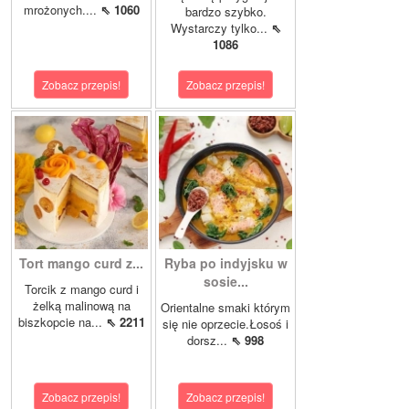
mrożonych....
⇖ 1060
bardzo szybko.
Wystarczy tylko...
⇖
1086
Zobacz przepis!
Zobacz przepis!
Tort mango curd z...
Ryba po indyjsku w
sosie...
Torcik z mango curd i
żelką malinową na
Orientalne smaki którym
biszkopcie na...
⇖ 2211
się nie oprzecie.Łosoś i
dorsz...
⇖ 998
Zobacz przepis!
Zobacz przepis!