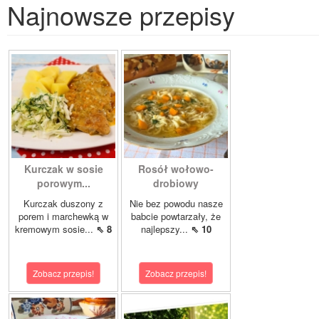
Najnowsze przepisy
Kurczak w sosie
Rosół wołowo-
porowym...
drobiowy
Kurczak duszony z
Nie bez powodu nasze
porem i marchewką w
babcie powtarzały, że
kremowym sosie...
⇖ 8
najlepszy...
⇖ 10
Zobacz przepis!
Zobacz przepis!