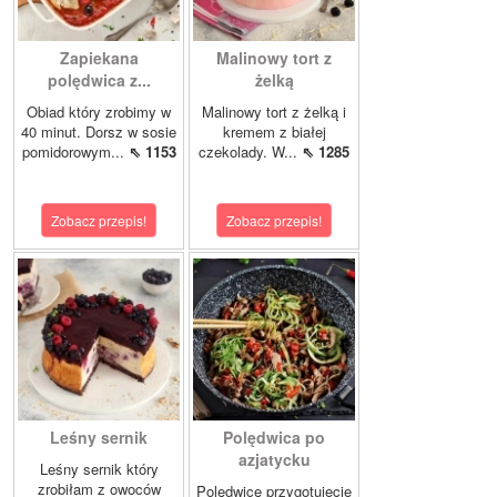
Zapiekana
Malinowy tort z
polędwica z...
żelką
Obiad który zrobimy w
Malinowy tort z żelką i
40 minut. Dorsz w sosie
kremem z białej
pomidorowym...
⇖ 1153
czekolady. W...
⇖ 1285
Zobacz przepis!
Zobacz przepis!
Leśny sernik
Polędwica po
azjatycku
Leśny sernik który
zrobiłam z owoców
Polędwicę przygotujecie