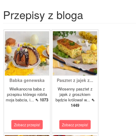
Przepisy z bloga
Babka genewska
Pasztet z jajek z...
Wielkanocna baba z
Wiosenny pasztet z
przepisu którego robiła
jajek z groszkiem
moja babcia, i...
⇖ 1073
będzie królował w...
⇖
1449
Zobacz przepis!
Zobacz przepis!