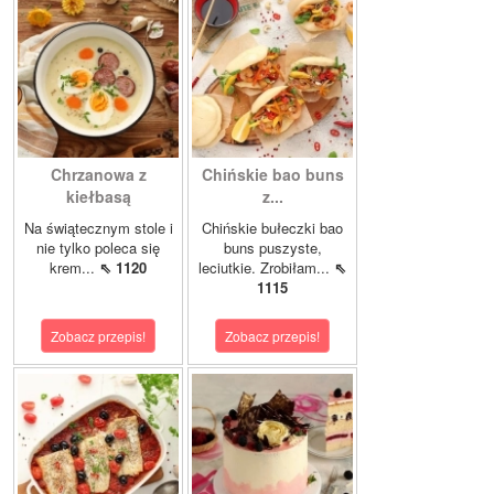
Chrzanowa z
Chińskie bao buns
kiełbasą
z...
Na świątecznym stole i
Chińskie bułeczki bao
nie tylko poleca się
buns puszyste,
krem...
⇖ 1120
leciutkie. Zrobiłam...
⇖
1115
Zobacz przepis!
Zobacz przepis!