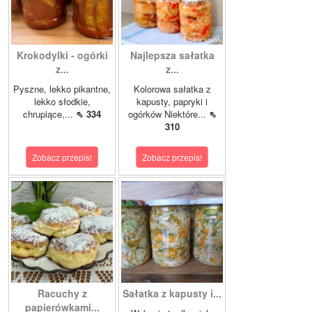
Krokodylki - ogórki
Najlepsza sałatka
z...
z...
Pyszne, lekko pikantne,
Kolorowa sałatka z
lekko słodkie,
kapusty, papryki i
chrupiące,...
⇖ 334
ogórków Niektóre...
⇖
310
Zobacz przepis!
Zobacz przepis!
Racuchy z
Sałatka z kapusty i...
papierówkami...