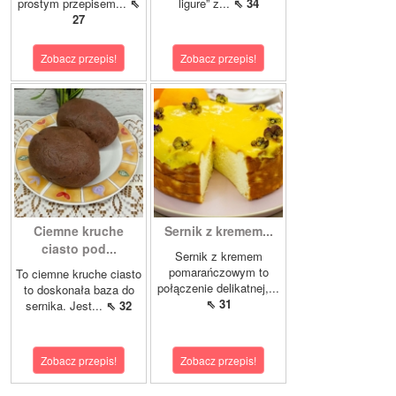
prostym przepisem...
⇖
ligure” z...
⇖ 34
27
Zobacz przepis!
Zobacz przepis!
Ciemne kruche
Sernik z kremem...
ciasto pod...
Sernik z kremem
pomarańczowym to
To ciemne kruche ciasto
połączenie delikatnej,...
to doskonała baza do
⇖ 31
sernika. Jest...
⇖ 32
Zobacz przepis!
Zobacz przepis!