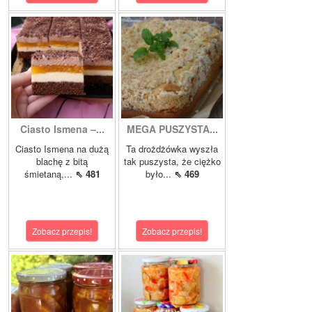
Ciasto Ismena –...
MEGA PUSZYSTA...
Ciasto Ismena na dużą
Ta drożdżówka wyszła
blachę z bitą
tak puszysta, że ciężko
śmietaną,...
⇖ 481
było...
⇖ 469
Zobacz przepis!
Zobacz przepis!