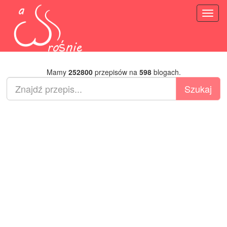
Toggl
naviga
Mamy
252800
przepisów na
598
blogach.