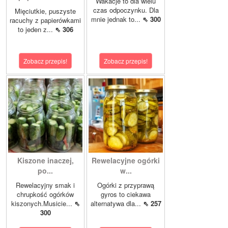
Wakacje to dla wielu
czas odpoczynku. Dla
Mięciutkie, puszyste
mnie jednak to...
⇖ 300
racuchy z papierówkami
to jeden z...
⇖ 306
Zobacz przepis!
Zobacz przepis!
Kiszone inaczej,
Rewelacyjne ogórki
po...
w...
Rewelacyjny smak i
Ogórki z przyprawą
chrupkość ogórków
gyros to ciekawa
kiszonych.Musicie...
⇖
alternatywa dla...
⇖ 257
300