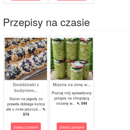
Przepisy na czasie
Drożdżówki z
Mizeria na zimę w...
budyniem...
Poznaj mój sprawdzony
przepis na chrupiącą
Sezon na jagody co
mizerię w...
⇖ 544
prawda dobiega końca
ale u mnie jeszcze...
⇖
574
Zobacz przepis!
Zobacz przepis!