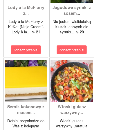
Lody à la McFlurry
Jagodowe syrniki z
z...
sosem...
Lody à la McFlurry z
Nie jestem wielbicielką
KitKat (Ninja Creami)
klusek leniwych ale
Lody à la...
⇖ 21
syrniki...
⇖ 29
Zobacz przepis!
Zobacz przepis!
Sernik kokosowy z
Włoski gulasz
musem...
warzywny...
Dzisiaj przychodzę do
Włoski gulasz
Was z kolejnym
warzywny „ratatuia