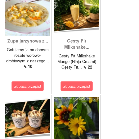
Zupa jarzynowa z...
Gęsty Fit
Milkshake...
Gotujemy ją na dobrym
rosole wołowo-
Gęsty Fit Milkshake
drobiowym z naszego...
Mango (Ninja Creami)
⇖ 10
Gęsty Fit...
⇖ 22
Zobacz przepis!
Zobacz przepis!