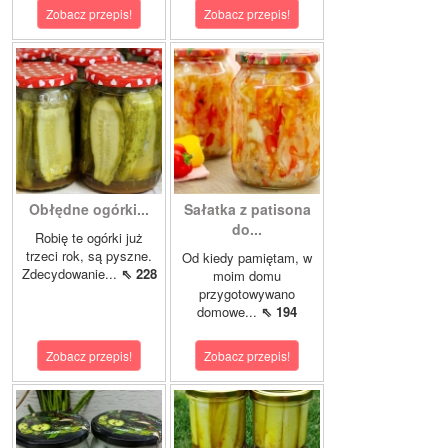
Zobacz przepis!
Zobacz przepis!
Obłędne ogórki...
Sałatka z patisona
do...
Robię te ogórki już
trzeci rok, są pyszne.
Od kiedy pamiętam, w
Zdecydowanie...
⇖ 228
moim domu
przygotowywano
domowe...
⇖ 194
Zobacz przepis!
Zobacz przepis!