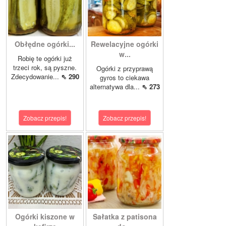
Obłędne ogórki...
Rewelacyjne ogórki
w...
Robię te ogórki już
trzeci rok, są pyszne.
Ogórki z przyprawą
Zdecydowanie...
⇖ 290
gyros to ciekawa
alternatywa dla...
⇖ 273
Zobacz przepis!
Zobacz przepis!
Ogórki kiszone w
Sałatka z patisona