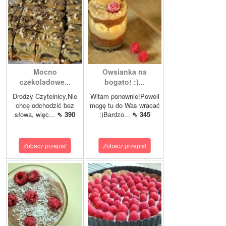
Mocno
Owsianka na
czekoladowe...
bogato! :)...
Drodzy Czytelnicy,Nie
Witam ponownie!Powoli
chcę odchodzić bez
mogę tu do Was wracać
słowa, więc...
⇖ 390
:)Bardzo...
⇖ 345
Zobacz przepis!
Zobacz przepis!