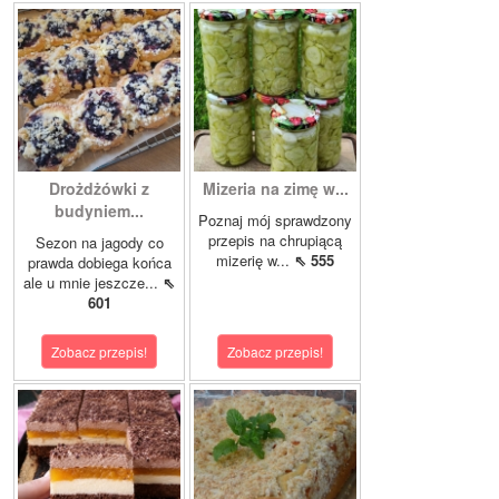
Drożdżówki z
Mizeria na zimę w...
budyniem...
Poznaj mój sprawdzony
przepis na chrupiącą
Sezon na jagody co
mizerię w...
⇖ 555
prawda dobiega końca
ale u mnie jeszcze...
⇖
601
Zobacz przepis!
Zobacz przepis!