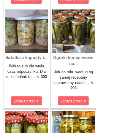
Sałatka z kapusty i...
Ogórki konserwowe
na...
Wakacje to dla wielu
czas odpoczynku. Dla
Jak co roku według tej
mnie jednak to...
⇖ 303
samej receptury
zaprawiamy nasze...
⇖
293
Zobacz przepis!
Zobacz przepis!