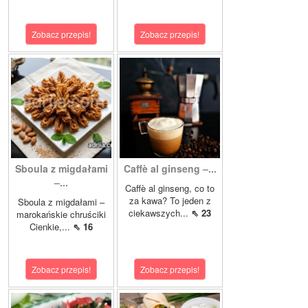
Zobacz przepis!
Zobacz przepis!
Sboula z migdałami
Caffè al ginseng –...
–...
Caffè al ginseng, co to
za kawa? To jeden z
Sboula z migdałami –
ciekawszych...
⇖ 23
marokańskie chruściki
Cienkie,...
⇖ 16
Zobacz przepis!
Zobacz przepis!