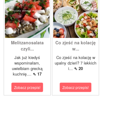
Melitzanosalata
Co zjeść na kolację
czyli...
w...
Jak już kiedyś
Co zjeść na kolację w
wspominałam,
upalny dzień? 7 lekkich
uwielbiam grecką
i...
⇖ 20
kuchnię....
⇖ 17
Zobacz przepis!
Zobacz przepis!