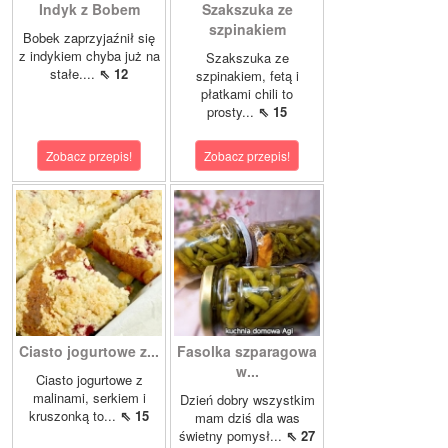
Indyk z Bobem
Szakszuka ze
szpinakiem
Bobek zaprzyjaźnił się
z indykiem chyba już na
Szakszuka ze
stałe....
⇖ 12
szpinakiem, fetą i
płatkami chili to
prosty...
⇖ 15
Zobacz przepis!
Zobacz przepis!
Ciasto jogurtowe z...
Fasolka szparagowa
w...
Ciasto jogurtowe z
malinami, serkiem i
Dzień dobry wszystkim
kruszonką to...
⇖ 15
mam dziś dla was
świetny pomysł...
⇖ 27