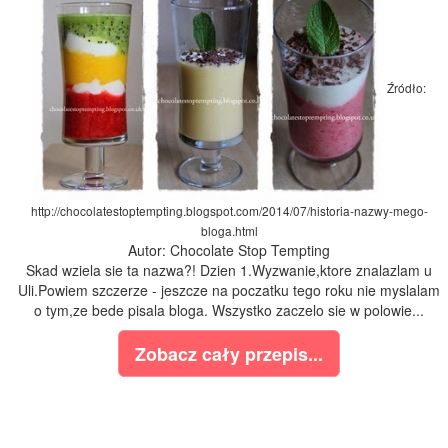
Źródło:
http://chocolatestoptempting.blogspot.com/2014/07/historia-nazwy-mego-
bloga.html
Autor: Chocolate Stop Tempting
Skad wziela sie ta nazwa?! Dzien 1.Wyzwanie,ktore znalazlam u
Uli.Powiem szczerze - jeszcze na poczatku tego roku nie myslalam
o tym,ze bede pisala bloga. Wszystko zaczelo sie w polowie...
Zobacz cały przepis...