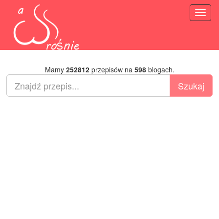
Toggl
naviga
Mamy
252812
przepisów na
598
blogach.