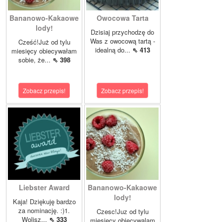
Bananowo-Kakaowe
Owocowa Tarta
lody!
Dzisiaj przychodzę do
Was z owocową tartą -
Cześć!Już od tylu
idealną do...
⇖ 413
miesięcy obiecywałam
sobie, że...
⇖ 398
Zobacz przepis!
Zobacz przepis!
Liebster Award
Bananowo-Kakaowe
lody!
Kaja! Dziękuję bardzo
za nominację. :)1.
Czesc!Juz od tylu
Wolisz...
⇖ 333
miesiecy obiecywalam