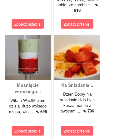
sobie, ze sprobuje...
⇖
918
Zobacz przepis!
Zobacz przepis!
Muśnięcie
Na Śniadanie...
włoskiego...
Dzien Dobry!Na
sniadanie dzis byla
Witam Was!Mialam
kasza manna z
dzisiaj duzo wolnego
owocami....
⇖ 796
czasu, wiec...
⇖ 696
Zobacz przepis!
Zobacz przepis!