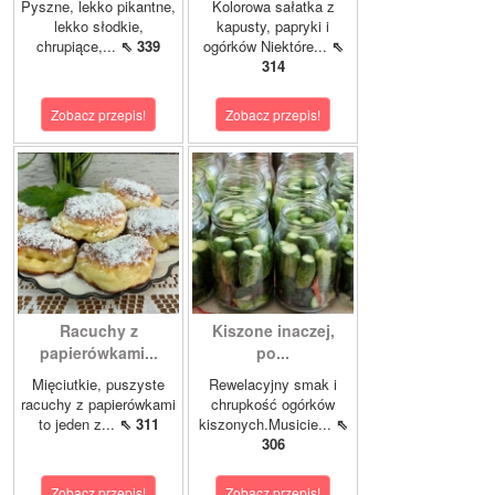
Pyszne, lekko pikantne,
Kolorowa sałatka z
lekko słodkie,
kapusty, papryki i
chrupiące,...
⇖ 339
ogórków Niektóre...
⇖
314
Zobacz przepis!
Zobacz przepis!
Racuchy z
Kiszone inaczej,
papierówkami...
po...
Mięciutkie, puszyste
Rewelacyjny smak i
racuchy z papierówkami
chrupkość ogórków
to jeden z...
⇖ 311
kiszonych.Musicie...
⇖
306
Zobacz przepis!
Zobacz przepis!