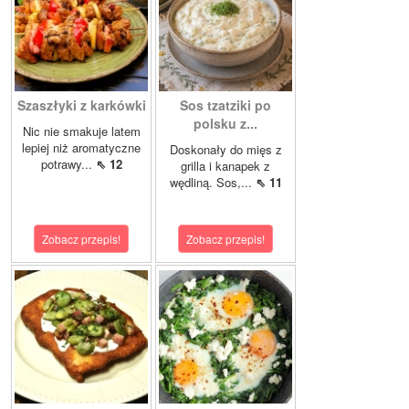
Szaszłyki z karkówki
Sos tzatziki po
polsku z...
Nic nie smakuje latem
lepiej niż aromatyczne
Doskonały do mięs z
potrawy...
⇖ 12
grilla i kanapek z
wędliną. Sos,...
⇖ 11
Zobacz przepis!
Zobacz przepis!