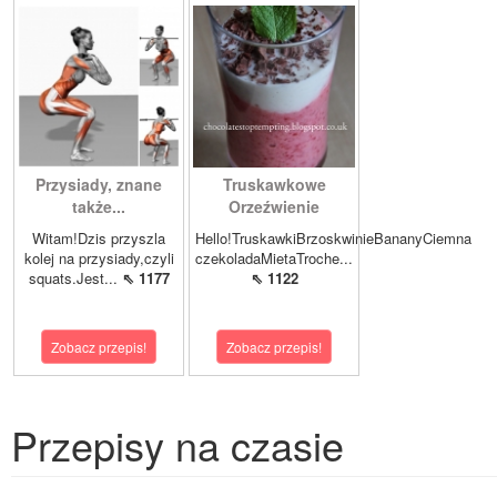
Przysiady, znane
Truskawkowe
także...
Orzeźwienie
Witam!Dzis przyszla
Hello!TruskawkiBrzoskwinieBananyCiemna
kolej na przysiady,czyli
czekoladaMietaTroche...
squats.Jest...
⇖ 1177
⇖ 1122
Zobacz przepis!
Zobacz przepis!
Przepisy na czasie