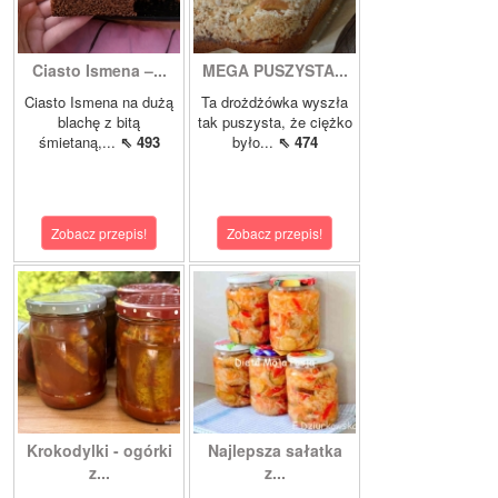
Ciasto Ismena –...
MEGA PUSZYSTA...
Ciasto Ismena na dużą
Ta drożdżówka wyszła
blachę z bitą
tak puszysta, że ciężko
śmietaną,...
⇖ 493
było...
⇖ 474
Zobacz przepis!
Zobacz przepis!
Krokodylki - ogórki
Najlepsza sałatka
z...
z...