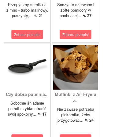
Przepyszny sernik na
Soczyste czerwone i
zimno - turbo malinowy,
żółte pomidory w
puszysty,...
⇖ 21
pachnącej...
⇖ 27
Zobacz przepis!
Zobacz przepis!
Czy dobra patelnia...
Muffinki z Air Fryera
z...
Sobotnie śniadanie
potrafi szybko stracić
Nie zawsze potrzeba
swój spokojny...
⇖ 17
piekarnika, żeby
przygotować...
⇖ 24