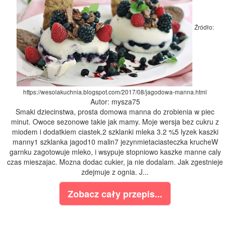
Źródło:
https://wesolakuchnia.blogspot.com/2017/08/jagodowa-manna.html
Autor: mysza75
Smaki dziecinstwa, prosta domowa manna do zrobienia w piec
minut. Owoce sezonowe takie jak mamy. Moje wersja bez cukru z
miodem i dodatkiem ciastek.2 szklanki mleka 3.2 %5 lyzek kaszki
manny1 szklanka jagod10 malin7 jezynmietaciasteczka krucheW
garnku zagotowuje mleko, i wsypuje stopniowo kaszke manne caly
czas mieszajac. Mozna dodac cukier, ja nie dodalam. Jak zgestnieje
zdejmuje z ognia. J...
Zobacz cały przepis...