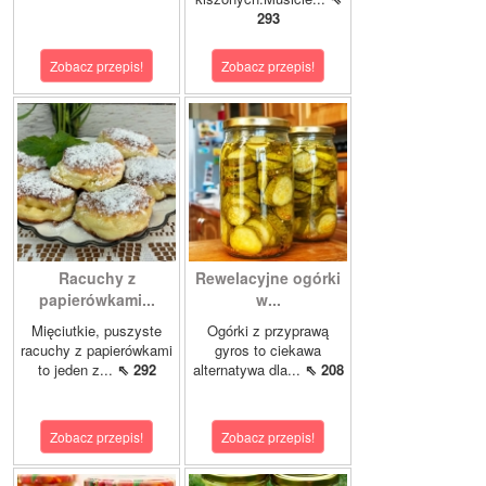
293
Zobacz przepis!
Zobacz przepis!
Racuchy z
Rewelacyjne ogórki
papierówkami...
w...
Mięciutkie, puszyste
Ogórki z przyprawą
racuchy z papierówkami
gyros to ciekawa
to jeden z...
⇖ 292
alternatywa dla...
⇖ 208
Zobacz przepis!
Zobacz przepis!