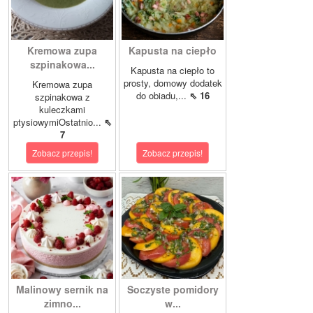
Kremowa zupa
Kapusta na ciepło
szpinakowa...
Kapusta na ciepło to
prosty, domowy dodatek
Kremowa zupa
do obiadu,...
⇖ 16
szpinakowa z
kuleczkami
ptysiowymiOstatnio...
⇖
7
Zobacz przepis!
Zobacz przepis!
Malinowy sernik na
Soczyste pomidory
zimno...
w...