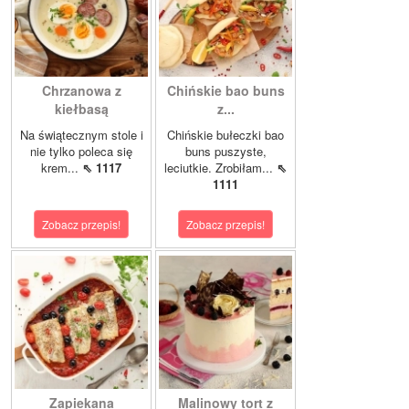
Chrzanowa z
Chińskie bao buns
kiełbasą
z...
Na świątecznym stole i
Chińskie bułeczki bao
nie tylko poleca się
buns puszyste,
krem...
⇖ 1117
leciutkie. Zrobiłam...
⇖
1111
Zobacz przepis!
Zobacz przepis!
Zapiekana
Malinowy tort z