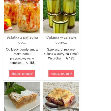
Sałatka z patisona
Cukinia w zalewie
do...
curry...
Od kiedy pamiętam, w
Szukasz chrupiącej
moim domu
cukinii w curry na zimę?
przygotowywano
Wypróbuj...
⇖ 178
domowe...
⇖ 188
Zobacz przepis!
Zobacz przepis!