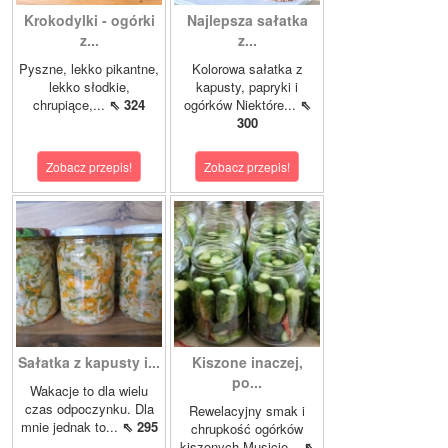
Krokodylki - ogórki
Najlepsza sałatka
z...
z...
Pyszne, lekko pikantne,
Kolorowa sałatka z
lekko słodkie,
kapusty, papryki i
chrupiące,...
⇖ 324
ogórków Niektóre...
⇖
300
Zobacz przepis!
Zobacz przepis!
Sałatka z kapusty i...
Kiszone inaczej,
po...
Wakacje to dla wielu
czas odpoczynku. Dla
Rewelacyjny smak i
mnie jednak to...
⇖ 295
chrupkość ogórków
kiszonych.Musicie...
⇖