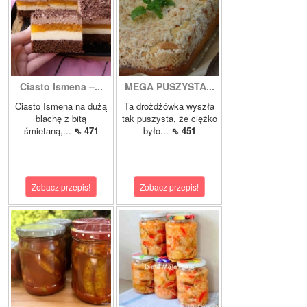
Ciasto Ismena –...
MEGA PUSZYSTA...
Ciasto Ismena na dużą
Ta drożdżówka wyszła
blachę z bitą
tak puszysta, że ciężko
śmietaną,...
⇖ 471
było...
⇖ 451
Zobacz przepis!
Zobacz przepis!