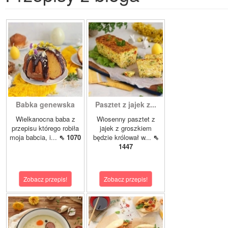
Babka genewska
Pasztet z jajek z...
Wielkanocna baba z
Wiosenny pasztet z
przepisu którego robiła
jajek z groszkiem
moja babcia, i...
⇖ 1070
będzie królował w...
⇖
1447
Zobacz przepis!
Zobacz przepis!