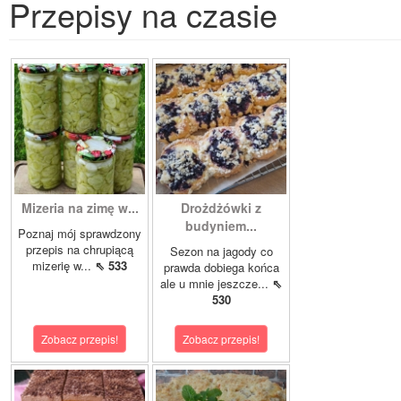
Przepisy na czasie
Mizeria na zimę w...
Drożdżówki z
budyniem...
Poznaj mój sprawdzony
przepis na chrupiącą
Sezon na jagody co
mizerię w...
⇖ 533
prawda dobiega końca
ale u mnie jeszcze...
⇖
530
Zobacz przepis!
Zobacz przepis!