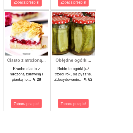
Zobacz przepis!
Zobacz przepis!
Ciasto z mrożoną...
Obłędne ogórki...
Kruche ciasto z
Robię te ogórki już
mrożoną żurawiną i
trzeci rok, są pyszne.
pianką to...
⇖ 28
Zdecydowanie...
⇖ 62
Zobacz przepis!
Zobacz przepis!