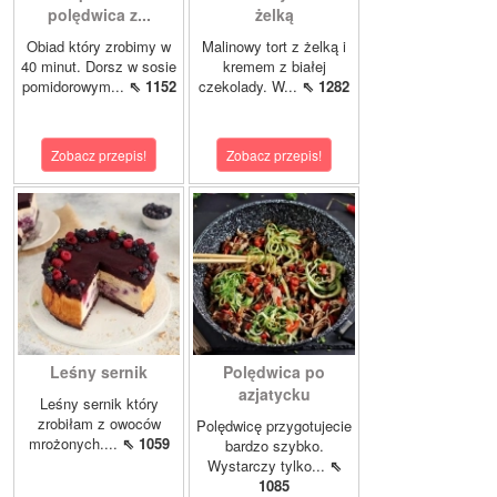
polędwica z...
żelką
Obiad który zrobimy w
Malinowy tort z żelką i
40 minut. Dorsz w sosie
kremem z białej
pomidorowym...
⇖ 1152
czekolady. W...
⇖ 1282
Zobacz przepis!
Zobacz przepis!
Leśny sernik
Polędwica po
azjatycku
Leśny sernik który
zrobiłam z owoców
Polędwicę przygotujecie
mrożonych....
⇖ 1059
bardzo szybko.
Wystarczy tylko...
⇖
1085