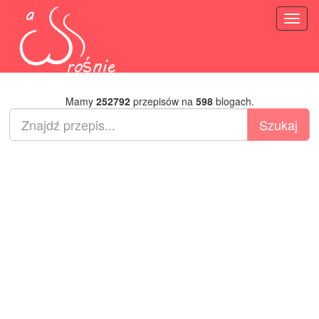
Toggl
naviga
Mamy
252792
przepisów na
598
blogach.