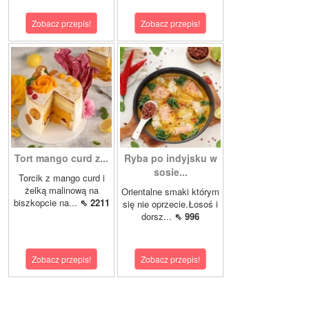
Zobacz przepis!
Zobacz przepis!
Tort mango curd z...
Ryba po indyjsku w
sosie...
Torcik z mango curd i
żelką malinową na
Orientalne smaki którym
biszkopcie na...
⇖ 2211
się nie oprzecie.Łosoś i
dorsz...
⇖ 996
Zobacz przepis!
Zobacz przepis!