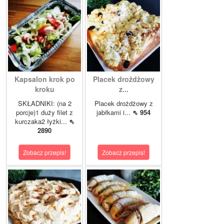
Kapsalon krok po
Placek drożdżowy
kroku
z...
SKŁADNIKI: (na 2
Placek drożdżowy z
porcje)1 duży filet z
jabłkami i...
⇖ 954
kurczaka2 łyżki...
⇖
2890
Zobacz przepis!
Zobacz przepis!