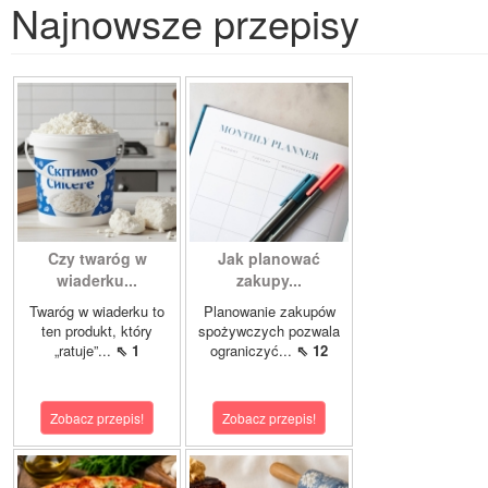
Najnowsze przepisy
Czy twaróg w
Jak planować
wiaderku...
zakupy...
Twaróg w wiaderku to
Planowanie zakupów
ten produkt, który
spożywczych pozwala
„ratuje”...
⇖ 1
ograniczyć...
⇖ 12
Zobacz przepis!
Zobacz przepis!