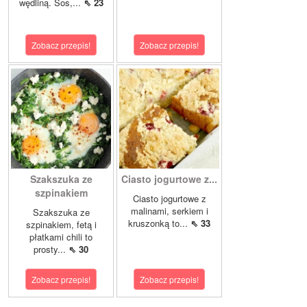
wędliną. Sos,...
⇖ 23
Zobacz przepis!
Zobacz przepis!
Szakszuka ze
Ciasto jogurtowe z...
szpinakiem
Ciasto jogurtowe z
malinami, serkiem i
Szakszuka ze
kruszonką to...
⇖ 33
szpinakiem, fetą i
płatkami chili to
prosty...
⇖ 30
Zobacz przepis!
Zobacz przepis!