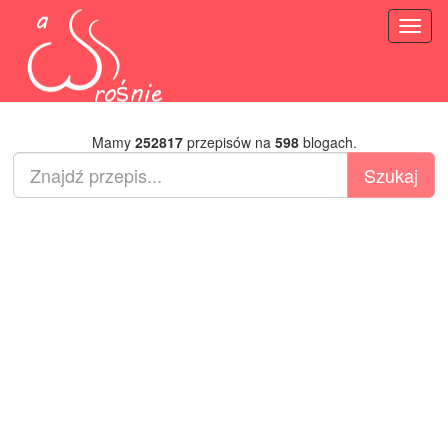
Toggl
naviga
Mamy
252817
przepisów na
598
blogach.