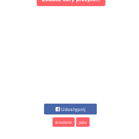
Udostępnij
śniadanie
jajko