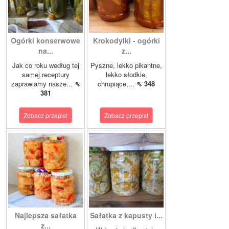
Ogórki konserwowe
Krokodylki - ogórki
na...
z...
Jak co roku według tej
Pyszne, lekko pikantne,
samej receptury
lekko słodkie,
zaprawiamy nasze...
⇖
chrupiące,...
⇖ 348
381
Zobacz przepis!
Zobacz przepis!
Najlepsza sałatka
Sałatka z kapusty i...
z...