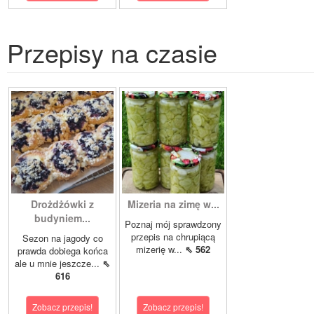
Przepisy na czasie
Drożdżówki z
Mizeria na zimę w...
budyniem...
Poznaj mój sprawdzony
przepis na chrupiącą
Sezon na jagody co
mizerię w...
⇖ 562
prawda dobiega końca
ale u mnie jeszcze...
⇖
616
Zobacz przepis!
Zobacz przepis!