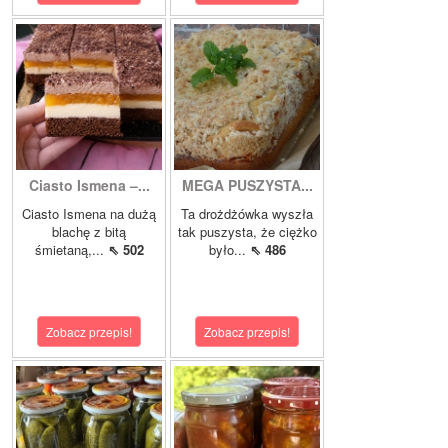
Ciasto Ismena –...
MEGA PUSZYSTA...
Ciasto Ismena na dużą
Ta drożdżówka wyszła
blachę z bitą
tak puszysta, że ciężko
śmietaną,...
⇖ 502
było...
⇖ 486
Zobacz przepis!
Zobacz przepis!