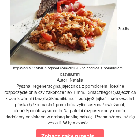
Źródło:
https://smakinatalii.blogspot.com/2016/07/jajecznica-z-pomidorami-i-
bazylia.html
Autor: Natalia
Pyszna, regeneracyjna jajecznica z pomidorem. Idealne
rozpoczęcie dnia czy zakończenie? Hmm.. Smacznego! :)Jajecznica
z pomidorami i bazyliąSkładniki:(na 1 porcję)2 jajka1 mała cebula1
płaska łyżka masła1 pomidorbazylia suszona/ świeżasól,
pieprzSposób wykonania:Na patelni rozpuszczamy masło,
dodajemy posiekaną w drobną kostkę cebulę. Podsmażamy, aż się
zeszkli. W tym czasie...
Zobacz cały przepis...