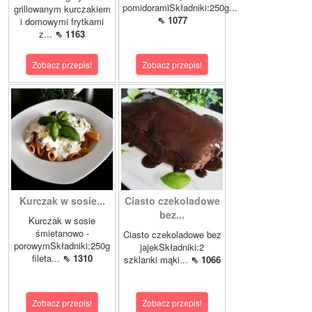
pomidoramiSkładniki:250g...
grillowanym kurczakiem
⇖ 1077
i domowymi frytkami
z...
⇖ 1163
Zobacz przepis!
Zobacz przepis!
Kurczak w sosie...
Ciasto czekoladowe
bez...
Kurczak w sosie
śmietanowo -
Ciasto czekoladowe bez
porowymSkładniki:250g
jajekSkładniki:2
fileta...
⇖ 1310
szklanki mąki...
⇖ 1066
Zobacz przepis!
Zobacz przepis!