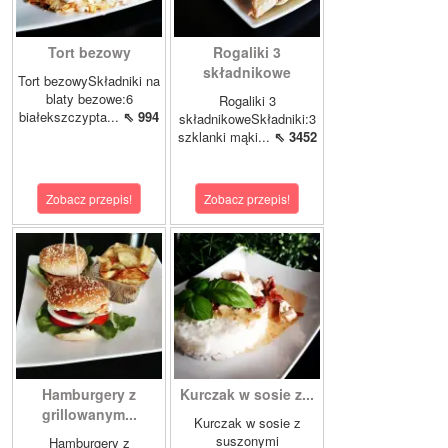
Tort bezowy
Rogaliki 3
składnikowe
Tort bezowySkładniki na
blaty bezowe:6
Rogaliki 3
białekszczypta...
⇖ 994
składnikoweSkładniki:3
szklanki mąki...
⇖ 3452
Zobacz przepis!
Zobacz przepis!
Hamburgery z
Kurczak w sosie z...
grillowanym...
Kurczak w sosie z
suszonymi
Hamburgery z