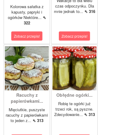
Wakacje to dla wielu
czas odpoczynku. Dla
Kolorowa sałatka z
mnie jednak to...
⇖ 316
kapusty, papryki i
ogórków Niektóre...
⇖
322
Zobacz przepis!
Zobacz przepis!
Racuchy z
Obłędne ogórki...
papierówkami...
Robię te ogórki już
trzeci rok, są pyszne.
Mięciutkie, puszyste
Zdecydowanie...
⇖ 313
racuchy z papierówkami
to jeden z...
⇖ 313