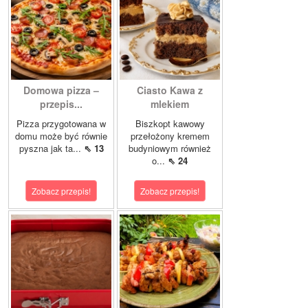
Domowa pizza –
Ciasto Kawa z
przepis...
mlekiem
Pizza przygotowana w
Biszkopt kawowy
domu może być równie
przełożony kremem
pyszna jak ta...
⇖ 13
budyniowym również
o...
⇖ 24
Zobacz przepis!
Zobacz przepis!