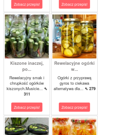
Zobacz przepis!
Zobacz przepis!
Kiszone inaczej,
Rewelacyjne ogórki
po...
w...
Rewelacyjny smak i
Ogórki z przyprawą
chrupkość ogórków
gyros to ciekawa
kiszonych.Musicie...
⇖
alternatywa dla...
⇖ 279
311
Zobacz przepis!
Zobacz przepis!