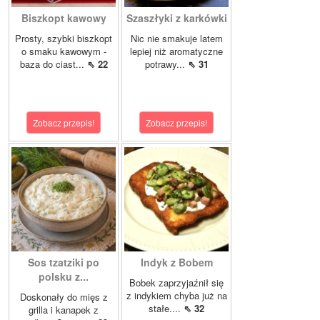
Biszkopt kawowy
Szaszłyki z karkówki
Prosty, szybki biszkopt
Nic nie smakuje latem
o smaku kawowym -
lepiej niż aromatyczne
baza do ciast...
⇖ 22
potrawy...
⇖ 31
Zobacz przepis!
Zobacz przepis!
Sos tzatziki po
Indyk z Bobem
polsku z...
Bobek zaprzyjaźnił się
z indykiem chyba już na
Doskonały do mięs z
stałe....
⇖ 32
grilla i kanapek z