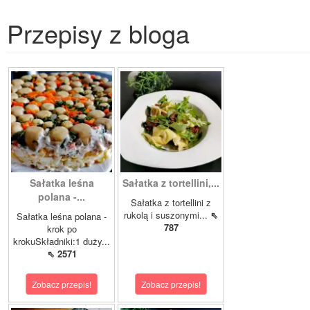
Przepisy z bloga
Sałatka leśna
Sałatka z tortellini,...
polana -...
Sałatka z tortellini z
rukolą i suszonymi...
⇖
Sałatka leśna polana -
787
krok po
krokuSkładniki:1 duży...
⇖ 2571
Zobacz przepis!
Zobacz przepis!