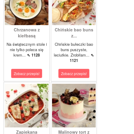
Chrzanowa z
Chińskie bao buns
kiełbasą
z...
Na świątecznym stole i
Chińskie bułeczki bao
nie tylko poleca się
buns puszyste,
krem...
⇖ 1128
leciutkie. Zrobiłam...
⇖
1121
Zobacz przepis!
Zobacz przepis!
Zapiekana
Malinowy tort z