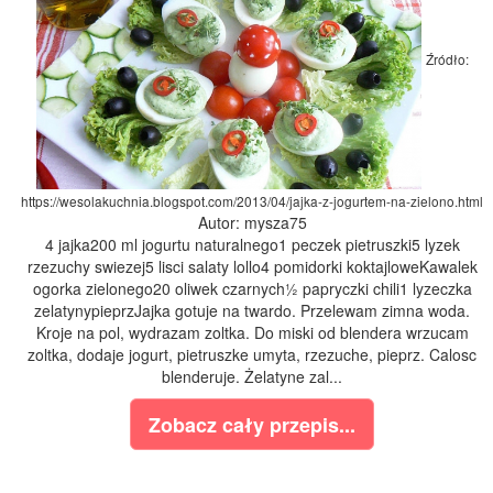
Źródło:
https://wesolakuchnia.blogspot.com/2013/04/jajka-z-jogurtem-na-zielono.html
Autor: mysza75
4 jajka200 ml jogurtu naturalnego1 peczek pietruszki5 lyzek
rzezuchy swiezej5 lisci salaty lollo4 pomidorki koktajloweKawalek
ogorka zielonego20 oliwek czarnych½ papryczki chili1 lyzeczka
zelatynypieprzJajka gotuje na twardo. Przelewam zimna woda.
Kroje na pol, wydrazam zoltka. Do miski od blendera wrzucam
zoltka, dodaje jogurt, pietruszke umyta, rzezuche, pieprz. Calosc
blenderuje. Żelatyne zal...
Zobacz cały przepis...