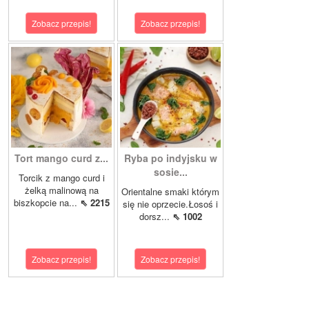
Zobacz przepis!
Zobacz przepis!
Tort mango curd z...
Ryba po indyjsku w
sosie...
Torcik z mango curd i
żelką malinową na
Orientalne smaki którym
biszkopcie na...
⇖ 2215
się nie oprzecie.Łosoś i
dorsz...
⇖ 1002
Zobacz przepis!
Zobacz przepis!