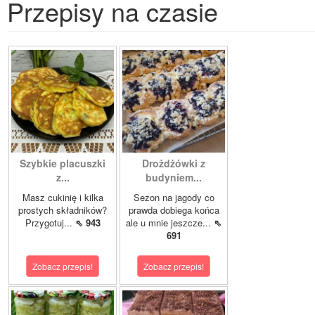
Przepisy na czasie
Szybkie placuszki
Drożdżówki z
z...
budyniem...
Masz cukinię i kilka
Sezon na jagody co
prostych składników?
prawda dobiega końca
Przygotuj...
⇖ 943
ale u mnie jeszcze...
⇖
691
Zobacz przepis!
Zobacz przepis!