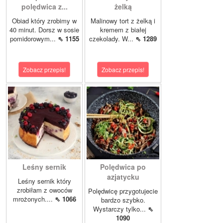
polędwica z...
żelką
Obiad który zrobimy w
Malinowy tort z żelką i
40 minut. Dorsz w sosie
kremem z białej
pomidorowym...
⇖ 1155
czekolady. W...
⇖ 1289
Zobacz przepis!
Zobacz przepis!
Leśny sernik
Polędwica po
azjatycku
Leśny sernik który
zrobiłam z owoców
Polędwicę przygotujecie
mrożonych....
⇖ 1066
bardzo szybko.
Wystarczy tylko...
⇖
1090