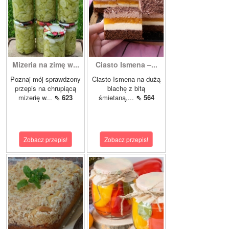
Mizeria na zimę w...
Ciasto Ismena –...
Poznaj mój sprawdzony
Ciasto Ismena na dużą
przepis na chrupiącą
blachę z bitą
mizerię w...
⇖ 623
śmietaną,...
⇖ 564
Zobacz przepis!
Zobacz przepis!