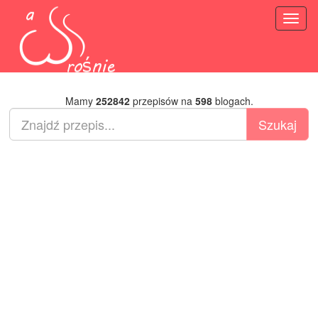
Toggl
naviga
Mamy
252842
przepisów na
598
blogach.