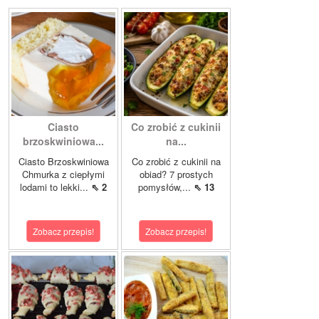
Ciasto
Co zrobić z cukinii
brzoskwiniowa...
na...
Ciasto Brzoskwiniowa
Co zrobić z cukinii na
Chmurka z ciepłymi
obiad? 7 prostych
lodami to lekki...
⇖ 2
pomysłów,...
⇖ 13
Zobacz przepis!
Zobacz przepis!