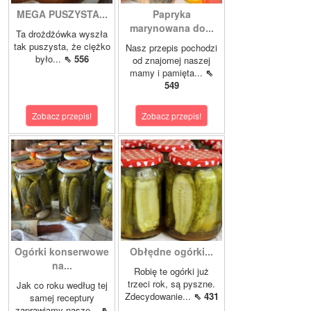
MEGA PUSZYSTA...
Papryka
marynowana do...
Ta drożdżówka wyszła
tak puszysta, że ciężko
Nasz przepis pochodzi
było...
⇖ 556
od znajomej naszej
mamy i pamięta...
⇖
549
Zobacz przepis!
Zobacz przepis!
Ogórki konserwowe
Obłędne ogórki...
na...
Robię te ogórki już
trzeci rok, są pyszne.
Jak co roku według tej
Zdecydowanie...
⇖ 431
samej receptury
zaprawiamy nasze...
⇖