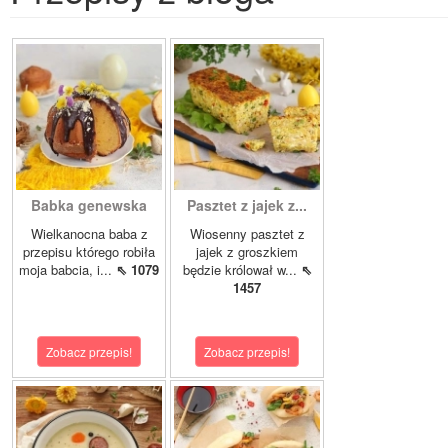
Babka genewska
Pasztet z jajek z...
Wielkanocna baba z
Wiosenny pasztet z
przepisu którego robiła
jajek z groszkiem
moja babcia, i...
⇖ 1079
będzie królował w...
⇖
1457
Zobacz przepis!
Zobacz przepis!