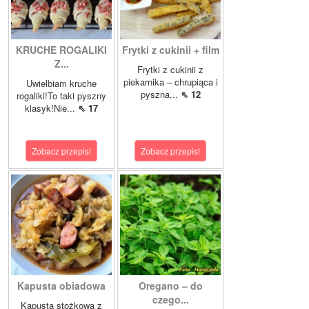
KRUCHE ROGALIKI
Frytki z cukinii + film
Z...
Frytki z cukinii z
piekarnika – chrupiąca i
Uwielbiam kruche
pyszna...
⇖ 12
rogaliki!To taki pyszny
klasyk!Nie...
⇖ 17
Zobacz przepis!
Zobacz przepis!
Kapusta obiadowa
Oregano – do
czego...
Kapusta stożkowa z