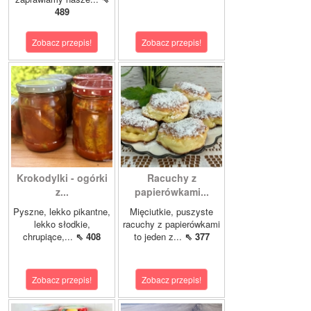
489
Zobacz przepis!
Zobacz przepis!
Krokodylki - ogórki
Racuchy z
z...
papierówkami...
Pyszne, lekko pikantne,
Mięciutkie, puszyste
lekko słodkie,
racuchy z papierówkami
chrupiące,...
⇖ 408
to jeden z...
⇖ 377
Zobacz przepis!
Zobacz przepis!