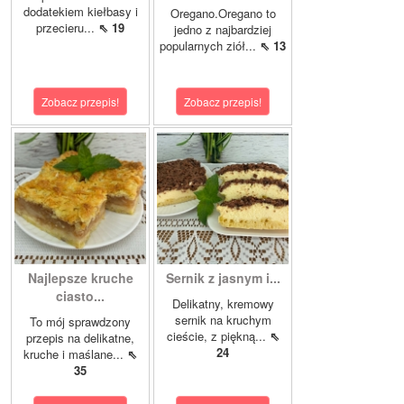
dodatekiem kiełbasy i
Oregano.Oregano to
przecieru...
⇖ 19
jedno z najbardziej
popularnych ziół...
⇖ 13
Zobacz przepis!
Zobacz przepis!
Najlepsze kruche
Sernik z jasnym i...
ciasto...
Delikatny, kremowy
sernik na kruchym
To mój sprawdzony
cieście, z piękną...
⇖
przepis na delikatne,
24
kruche i maślane...
⇖
35