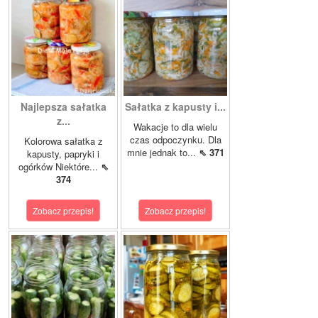
Najlepsza sałatka
Sałatka z kapusty i...
z...
Wakacje to dla wielu
czas odpoczynku. Dla
Kolorowa sałatka z
mnie jednak to...
⇖ 371
kapusty, papryki i
ogórków Niektóre...
⇖
374
Zobacz przepis!
Zobacz przepis!