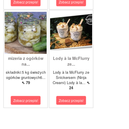
Zobacz przepis!
Zobacz przepis!
mizeria z ogórków
Lody à la McFlurry
na...
ze...
składniki:5 kg świeżych
Lody à la McFlurry ze
ogórków gruntowych6...
Snickersem (Ninja
⇖ 79
Creami) Lody à la...
⇖
24
Zobacz przepis!
Zobacz przepis!