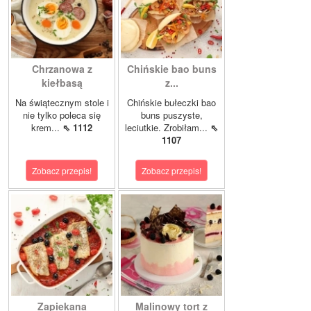
Chrzanowa z
Chińskie bao buns
kiełbasą
z...
Na świątecznym stole i
Chińskie bułeczki bao
nie tylko poleca się
buns puszyste,
krem...
⇖ 1112
leciutkie. Zrobiłam...
⇖
1107
Zobacz przepis!
Zobacz przepis!
Zapiekana
Malinowy tort z