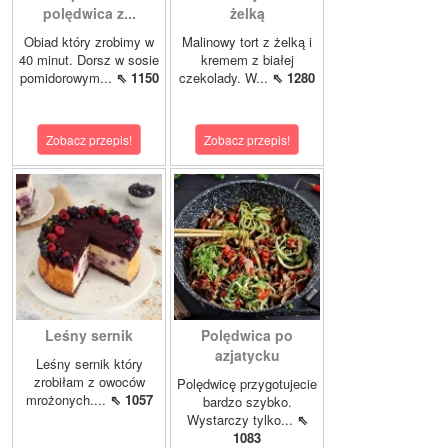
polędwica z...
żelką
Obiad który zrobimy w
Malinowy tort z żelką i
40 minut. Dorsz w sosie
kremem z białej
pomidorowym...
⇖ 1150
czekolady. W...
⇖ 1280
Zobacz przepis!
Zobacz przepis!
Leśny sernik
Polędwica po
azjatycku
Leśny sernik który
zrobiłam z owoców
Polędwicę przygotujecie
mrożonych....
⇖ 1057
bardzo szybko.
Wystarczy tylko...
⇖
1083