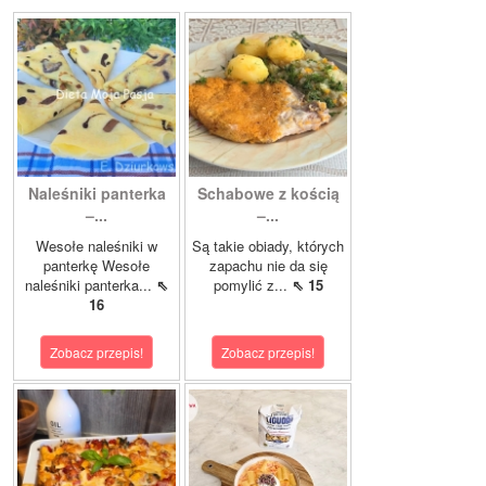
Naleśniki panterka
Schabowe z kością
–...
–...
Wesołe naleśniki w
Są takie obiady, których
panterkę Wesołe
zapachu nie da się
naleśniki panterka...
⇖
pomylić z...
⇖ 15
16
Zobacz przepis!
Zobacz przepis!