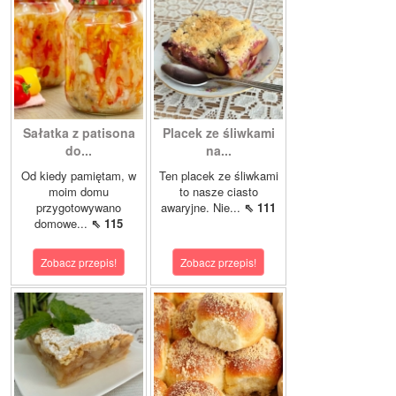
Sałatka z patisona
Placek ze śliwkami
do...
na...
Od kiedy pamiętam, w
Ten placek ze śliwkami
moim domu
to nasze ciasto
przygotowywano
awaryjne. Nie...
⇖ 111
domowe...
⇖ 115
Zobacz przepis!
Zobacz przepis!