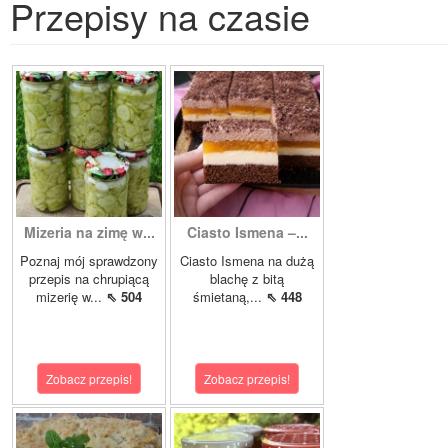
Przepisy na czasie
Mizeria na zimę w...
Ciasto Ismena –...
Poznaj mój sprawdzony
Ciasto Ismena na dużą
przepis na chrupiącą
blachę z bitą
mizerię w...
⇖ 504
śmietaną,...
⇖ 448
Zobacz przepis!
Zobacz przepis!