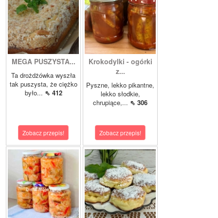
MEGA PUSZYSTA...
Krokodylki - ogórki
z...
Ta drożdżówka wyszła
tak puszysta, że ciężko
Pyszne, lekko pikantne,
było...
⇖ 412
lekko słodkie,
chrupiące,...
⇖ 306
Zobacz przepis!
Zobacz przepis!