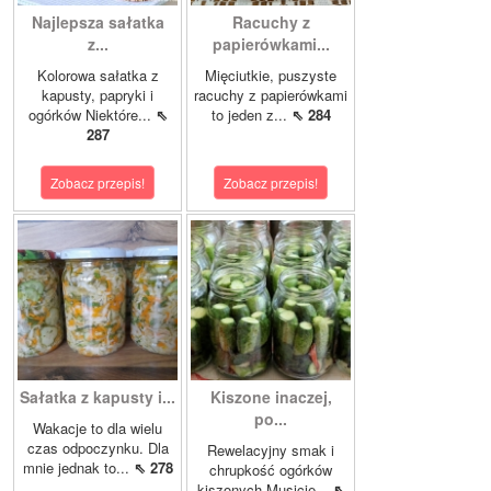
Najlepsza sałatka
Racuchy z
z...
papierówkami...
Kolorowa sałatka z
Mięciutkie, puszyste
kapusty, papryki i
racuchy z papierówkami
ogórków Niektóre...
⇖
to jeden z...
⇖ 284
287
Zobacz przepis!
Zobacz przepis!
Sałatka z kapusty i...
Kiszone inaczej,
po...
Wakacje to dla wielu
czas odpoczynku. Dla
Rewelacyjny smak i
mnie jednak to...
⇖ 278
chrupkość ogórków
kiszonych.Musicie...
⇖