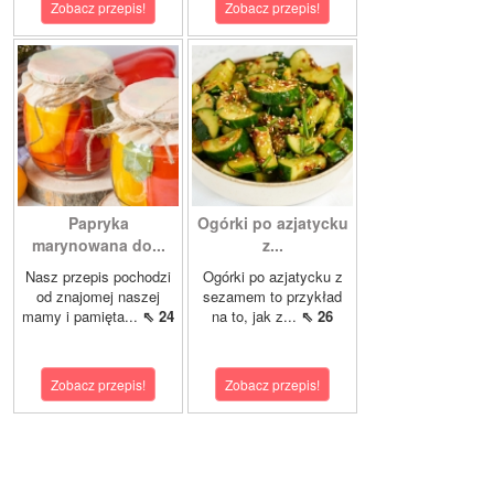
Zobacz przepis!
Zobacz przepis!
Papryka
Ogórki po azjatycku
marynowana do...
z...
Nasz przepis pochodzi
Ogórki po azjatycku z
od znajomej naszej
sezamem to przykład
mamy i pamięta...
⇖ 24
na to, jak z...
⇖ 26
Zobacz przepis!
Zobacz przepis!