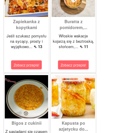
Zapiekanka z
Buratta z
kopytkami
pomidorem,...
Jeśli szukasz pomysłu
Włoskie wakacje
na sycący, prosty i
kojarzą się z beztroską,
wyjątkowo...
⇖ 13
słońcem,...
⇖ 11
Zobacz przepis!
Zobacz przepis!
Bigos z cukinii
Kapusta po
azjatycku do...
Z sąsiadami się czasem