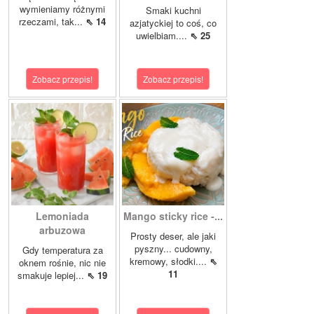
wymieniamy różnymi
Smaki kuchni
rzeczami, tak...
⇖ 14
azjatyckiej to coś, co
uwielbiam....
⇖ 25
Zobacz przepis!
Zobacz przepis!
Lemoniada
Mango sticky rice -...
arbuzowa
Prosty deser, ale jaki
pyszny... cudowny,
Gdy temperatura za
kremowy, słodki....
⇖
oknem rośnie, nic nie
11
smakuje lepiej...
⇖ 19