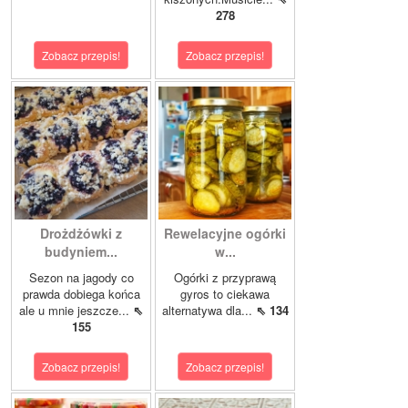
278
Zobacz przepis!
Zobacz przepis!
Drożdżówki z
Rewelacyjne ogórki
budyniem...
w...
Sezon na jagody co
Ogórki z przyprawą
prawda dobiega końca
gyros to ciekawa
ale u mnie jeszcze...
⇖
alternatywa dla...
⇖ 134
155
Zobacz przepis!
Zobacz przepis!