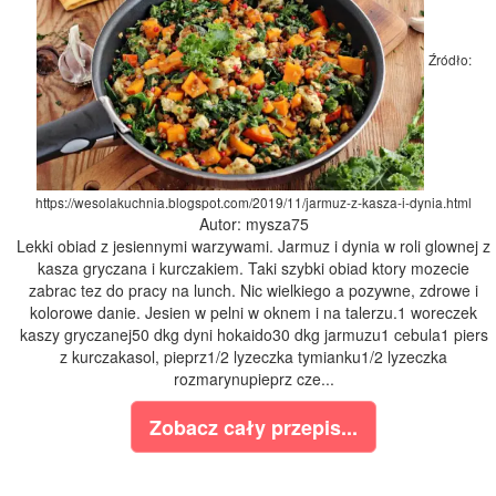
Źródło:
https://wesolakuchnia.blogspot.com/2019/11/jarmuz-z-kasza-i-dynia.html
Autor: mysza75
Lekki obiad z jesiennymi warzywami. Jarmuz i dynia w roli glownej z
kasza gryczana i kurczakiem. Taki szybki obiad ktory mozecie
zabrac tez do pracy na lunch. Nic wielkiego a pozywne, zdrowe i
kolorowe danie. Jesien w pelni w oknem i na talerzu.1 woreczek
kaszy gryczanej50 dkg dyni hokaido30 dkg jarmuzu1 cebula1 piers
z kurczakasol, pieprz1/2 lyzeczka tymianku1/2 lyzeczka
rozmarynupieprz cze...
Zobacz cały przepis...