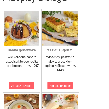
Babka genewska
Pasztet z jajek z...
Wielkanocna baba z
Wiosenny pasztet z
przepisu którego robiła
jajek z groszkiem
moja babcia, i...
⇖ 1067
będzie królował w...
⇖
1443
Zobacz przepis!
Zobacz przepis!