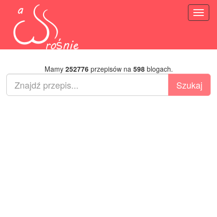
Toggl
naviga
Mamy
252776
przepisów na
598
blogach.