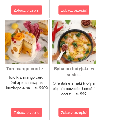
Zobacz przepis!
Zobacz przepis!
Tort mango curd z...
Ryba po indyjsku w
sosie...
Torcik z mango curd i
żelką malinową na
Orientalne smaki którym
biszkopcie na...
⇖ 2209
się nie oprzecie.Łosoś i
dorsz...
⇖ 992
Zobacz przepis!
Zobacz przepis!