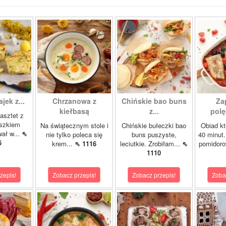
ajek z...
Chrzanowa z
Chińskie bao buns
Za
kiełbasą
z...
polę
asztet z
oszkiem
Na świątecznym stole i
Chińskie bułeczki bao
Obiad kt
wał w...
⇖
nie tylko poleca się
buns puszyste,
40 minut.
6
krem...
⇖ 1116
leciutkie. Zrobiłam...
⇖
pomidor
1110
zepis!
Zobacz przepis!
Zobacz przepis!
Zoba