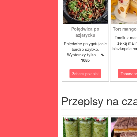
Polędwica po
Tort mango 
azjatycku
Torcik z man
żelką mali
Polędwicę przygotujecie
biszkopcie na
bardzo szybko.
Wystarczy tylko...
⇖
1085
Zobacz przepis!
Zobacz pr
Przepisy na cz