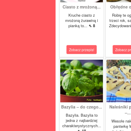
Ciasto z mrożoną...
Obłędne og
Kruche ciasto z
Robię te og
mrożoną żurawiną i
trzeci rok, 
pianką to...
⇖ 8
Zdecydowani
Zobacz przepis!
Zobacz pr
Bazylia – do czego...
Naleśniki 
–...
Bazylia. Bazylia to
jedna z najbardziej
Wesołe nal
charakterystycznych...
panterkę 
⇖ 18