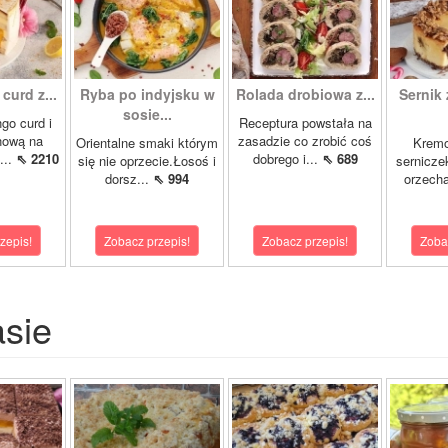
curd z...
Ryba po indyjsku w
Rolada drobiowa z...
Sernik 
sosie...
go curd i
Receptura powstała na
nową na
zasadzie co zrobić coś
Orientalne smaki którym
Krem
...
⇖ 2210
dobrego i...
⇖ 689
się nie oprzecie.Łosoś i
sernicze
dorsz...
⇖ 994
orzecha
zepis!
Zobacz przepis!
Zobacz przepis!
Zoba
asie