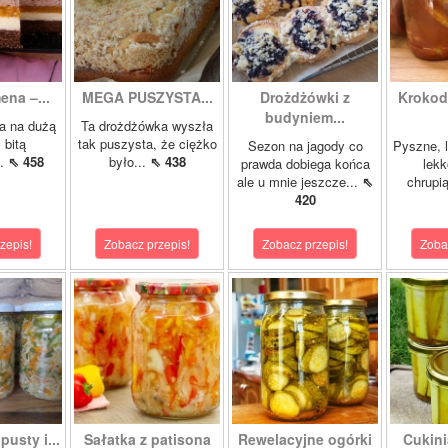
ena –...
MEGA PUSZYSTA...
Drożdżówki z
Krokody
budyniem...
a na dużą
Ta drożdżówka wyszła
 bitą
tak puszysta, że ciężko
Sezon na jagody co
Pyszne, l
..
⇖ 458
było...
⇖ 438
prawda dobiega końca
lekk
ale u mnie jeszcze...
⇖
chrupią
420
zepis!
Zobacz przepis!
Zobacz przepis!
Zoba
pusty i...
Sałatka z patisona
Rewelacyjne ogórki
Cukini