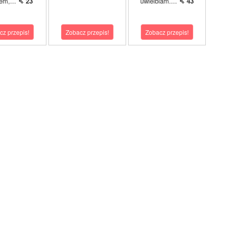
em,...
⇖ 23
uwielbiam....
⇖ 43
cz przepis!
Zobacz przepis!
Zobacz przepis!