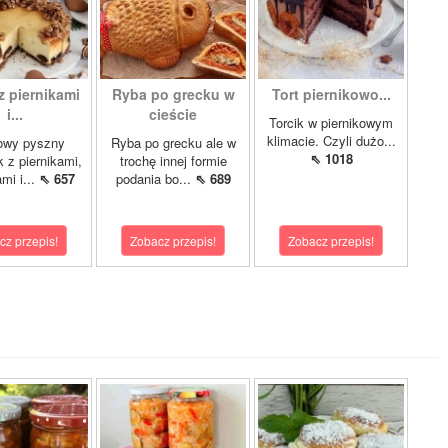
z piernikami
Ryba po grecku w
Tort piernikowo...
i...
cieście
Torcik w piernikowym
klimacie. Czyli dużo...
owy pyszny
Ryba po grecku ale w
⇖ 1018
k z piernikami,
trochę innej formie
mi i...
⇖ 657
podania bo...
⇖ 689
cz przepis!
Zobacz przepis!
Zobacz przepis!