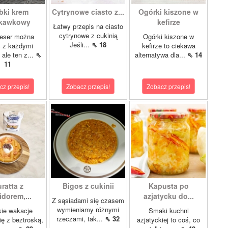
bki krem
Cytrynowe ciasto z...
Ogórki kiszone w
skawkowy
kefirze
Łatwy przepis na ciasto
cytrynowe z cukinią
eser można
Ogórki kiszone w
Jeśli...
⇖ 18
ć z każdymi
kefirze to ciekawa
ale ten z...
⇖
alternatywa dla...
⇖ 14
11
cz przepis!
Zobacz przepis!
Zobacz przepis!
ratta z
Bigos z cukinii
Kapusta po
dorem,...
azjatycku do...
Z sąsiadami się czasem
wymieniamy różnymi
ie wakacje
Smaki kuchni
rzeczami, tak...
⇖ 32
ię z beztroską,
azjatyckiej to coś, co