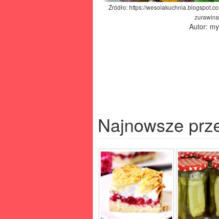
Źródło: https://wesolakuchnia.blogspot.co
zurawina
Autor: m
Najnowsze prz