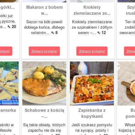
órki...
Makaron z bobem
Krokiety
Szy
w...
ziemniaczane ze...
tru
órki już
są pyszne.
Sezon na bób powoli
Krokiety ziemniaczane
Ten d
e...
⇖ 20
dobiega końca, dlatego
ze szpinakiem i żółtym
zrobi
ostatnim...
⇖ 8
serem –...
⇖ 12
owocami 
zepis!
Zobacz przepis!
Zobacz przepis!
Zoba
panterka
Schabowe z kością
Zapiekanka z
Bu
–...
kopytkami
pomi
eśniki w
Są takie obiady, których
Jeśli szukasz pomysłu
Włosk
Wesołe
zapachu nie da się
na sycący, prosty i
kojarzą s