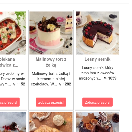
piekana
Malinowy tort z
Leśny sernik
dwica z...
żelką
Leśny sernik który
zrobiłam z owoców
óry zrobimy w
Malinowy tort z żelką i
mrożonych....
⇖ 1059
 Dorsz w sosie
kremem z białej
owym...
⇖ 1152
czekolady. W...
⇖ 1282
cz przepis!
Zobacz przepis!
Zobacz przepis!