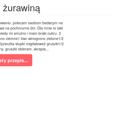
z żurawiną
otowaniu. polecam osobom bedacym na
owa na pochmurne dni. Dla mnie to taki
kiedy mi smutno i mam braki cukru. 3
no ciemne1 kisc winogrono zielone1/2
 lyzeczka slupki migdalowe2 gruszki1/2
, gruszki obieram, skrapia...
ły przepis...