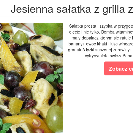
Jesienna sałatka z grilla 
Salatka prosta i szybka w przyg
diecie i nie tylko. Bomba witamin
maly dopalacz ktorym sie ratuje 
banany1 owoc khaki1 kisc winogro
granatu3 lyzki suszonej zurawiny1
cytrynymieta swiezaBanany
Zobacz ca