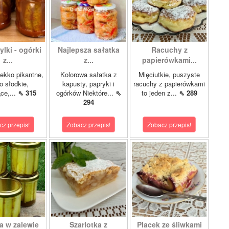
lki - ogórki
Najlepsza sałatka
Racuchy z
z...
z...
papierówkami...
ekko pikantne,
Kolorowa sałatka z
Mięciutkie, puszyste
o słodkie,
kapusty, papryki i
racuchy z papierówkami
ce,...
⇖ 315
ogórków Niektóre...
⇖
to jeden z...
⇖ 289
294
cz przepis!
Zobacz przepis!
Zobacz przepis!
a w zalewie
Szarlotka z
Placek ze śliwkami