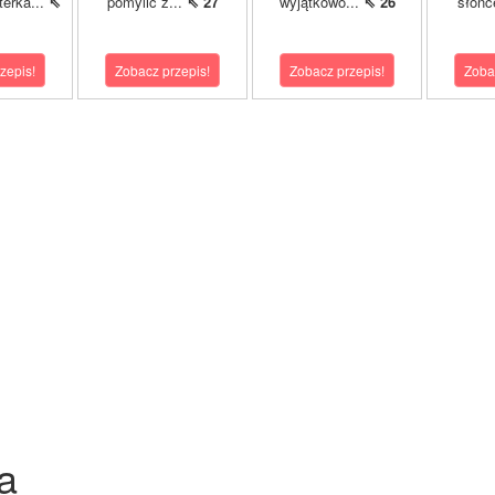
terka...
⇖
pomylić z...
⇖ 27
wyjątkowo...
⇖ 26
słońc
zepis!
Zobacz przepis!
Zobacz przepis!
Zoba
a