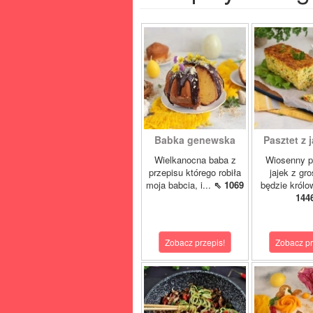
Babka genewska
Pasztet z j
Wielkanocna baba z
Wiosenny p
przepisu którego robiła
jajek z gr
moja babcia, i...
⇖ 1069
będzie królo
144
Zobacz przepis!
Zobacz pr