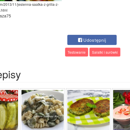
m/2013/11/jesienna-saatka-z-grilla-z-
.html
ysza75
Udostępnij
Testowanie
Sałatki i surówki
episy