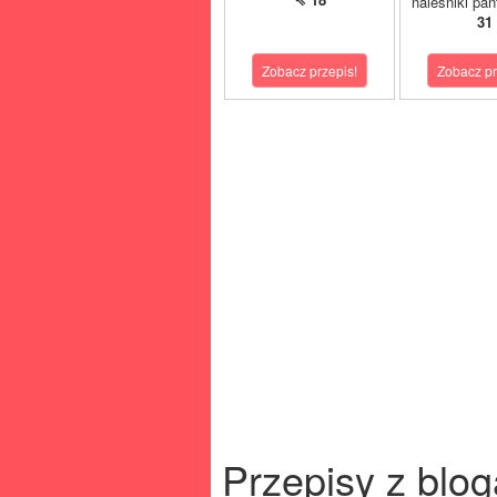
naleśniki pan
31
Zobacz przepis!
Zobacz pr
Przepisy z blog