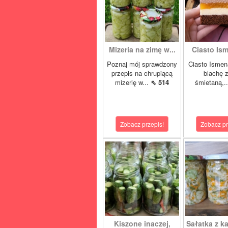
Mizeria na zimę w...
Ciasto Ism
Poznaj mój sprawdzony
Ciasto Ismen
przepis na chrupiącą
blachę z
mizerię w...
⇖ 514
śmietaną,.
Zobacz przepis!
Zobacz pr
Kiszone inaczej,
Sałatka z ka