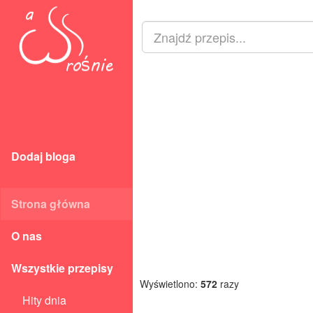
Dodaj bloga
Strona główna
O nas
Wszystkie przepisy
Wyświetlono:
572
razy
Hity dnia