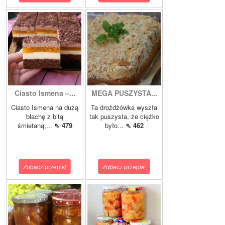
Ciasto Ismena –...
MEGA PUSZYSTA...
Ciasto Ismena na dużą
Ta drożdżówka wyszła
blachę z bitą
tak puszysta, że ciężko
śmietaną,...
⇖ 479
było...
⇖ 462
Zobacz przepis!
Zobacz przepis!