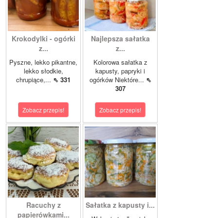
Krokodylki - ogórki
Najlepsza sałatka
z...
z...
Pyszne, lekko pikantne,
Kolorowa sałatka z
lekko słodkie,
kapusty, papryki i
chrupiące,...
⇖ 331
ogórków Niektóre...
⇖
307
Zobacz przepis!
Zobacz przepis!
Racuchy z
Sałatka z kapusty i...
papierówkami...