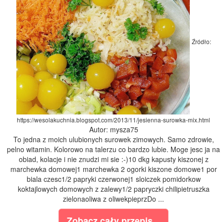
Źródło:
https://wesolakuchnia.blogspot.com/2013/11/jesienna-surowka-mix.html
Autor: mysza75
To jedna z moich ulubionych surowek zimowych. Samo zdrowie,
pelno witamin. Kolorowo na talerzu co bardzo lubie. Moge jesc ja na
obiad, kolacje i nie znudzi mi sie :-)10 dkg kapusty kiszonej z
marchewka domowej1 marchewka 2 ogorki kiszone domowe1 por
biala czesc1/2 papryki czerwonej1 sloiczek pomidorkow
koktajlowych domowych z zalewy1/2 papryczki chilipietruszka
zielonaoliwa z oliwekpieprzDo ...
Zobacz cały przepis...