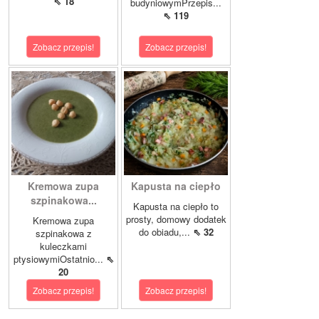
⇖ 18
budyniowymPrzepis...
⇖ 119
Zobacz przepis!
Zobacz przepis!
Kremowa zupa
Kapusta na ciepło
szpinakowa...
Kapusta na ciepło to
prosty, domowy dodatek
Kremowa zupa
do obiadu,...
⇖ 32
szpinakowa z
kuleczkami
ptysiowymiOstatnio...
⇖
20
Zobacz przepis!
Zobacz przepis!