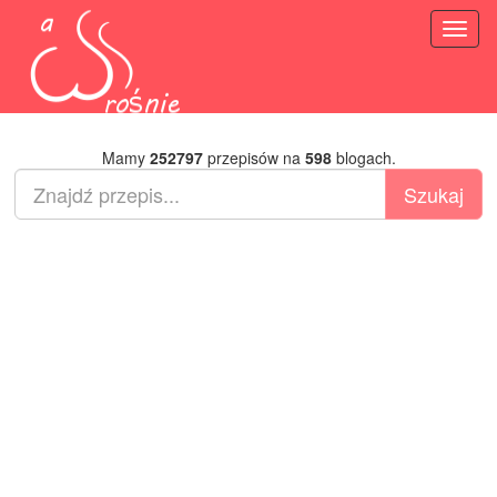
Toggl
naviga
Mamy
252797
przepisów na
598
blogach.