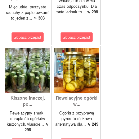
Wakacje to dla wielu
czas odpoczynku. Dla
Mięciutkie, puszyste
mnie jednak to...
⇖ 298
racuchy z papierówkami
to jeden z...
⇖ 303
Zobacz przepis!
Zobacz przepis!
Kiszone inaczej,
Rewelacyjne ogórki
po...
w...
Rewelacyjny smak i
Ogórki z przyprawą
chrupkość ogórków
gyros to ciekawa
kiszonych.Musicie...
⇖
alternatywa dla...
⇖ 249
298