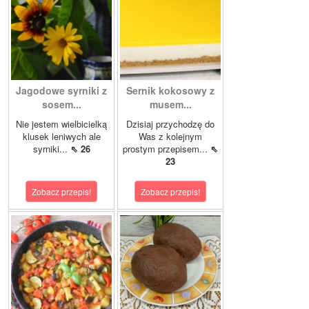
Jagodowe syrniki z
Sernik kokosowy z
sosem...
musem...
Nie jestem wielbicielką
Dzisiaj przychodzę do
klusek leniwych ale
Was z kolejnym
syrniki...
⇖ 26
prostym przepisem...
⇖
23
Zobacz przepis!
Zobacz przepis!