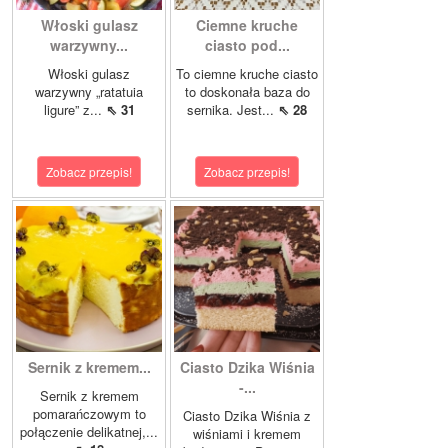
Włoski gulasz
Ciemne kruche
warzywny...
ciasto pod...
Włoski gulasz
To ciemne kruche ciasto
warzywny „ratatuia
to doskonała baza do
ligure” z...
⇖ 31
sernika. Jest...
⇖ 28
Zobacz przepis!
Zobacz przepis!
Sernik z kremem...
Ciasto Dzika Wiśnia
-...
Sernik z kremem
pomarańczowym to
Ciasto Dzika Wiśnia z
połączenie delikatnej,...
wiśniami i kremem