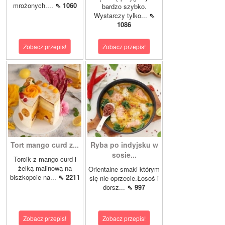
mrożonych....
⇖ 1060
bardzo szybko.
Wystarczy tylko...
⇖
1086
Zobacz przepis!
Zobacz przepis!
Tort mango curd z...
Ryba po indyjsku w
sosie...
Torcik z mango curd i
żelką malinową na
Orientalne smaki którym
biszkopcie na...
⇖ 2211
się nie oprzecie.Łosoś i
dorsz...
⇖ 997
Zobacz przepis!
Zobacz przepis!