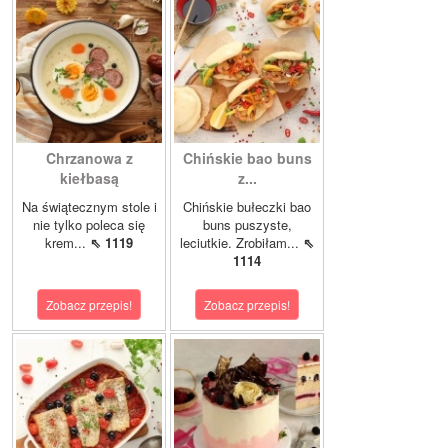
Chrzanowa z
Chińskie bao buns
kiełbasą
z...
Na świątecznym stole i
Chińskie bułeczki bao
nie tylko poleca się
buns puszyste,
krem...
⇖ 1119
leciutkie. Zrobiłam...
⇖
1114
Zobacz przepis!
Zobacz przepis!