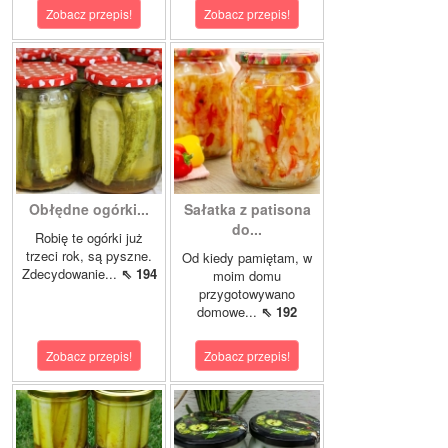
Zobacz przepis!
Zobacz przepis!
Obłędne ogórki...
Sałatka z patisona
do...
Robię te ogórki już
trzeci rok, są pyszne.
Od kiedy pamiętam, w
Zdecydowanie...
⇖ 194
moim domu
przygotowywano
domowe...
⇖ 192
Zobacz przepis!
Zobacz przepis!