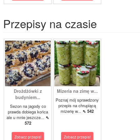
Przepisy na czasie
Drożdżówki z
Mizeria na zimę w...
budyniem...
Poznaj mój sprawdzony
przepis na chrupiącą
Sezon na jagody co
mizerię w...
⇖ 542
prawda dobiega końca
ale u mnie jeszcze...
⇖
572
Zobacz przepis!
Zobacz przepis!