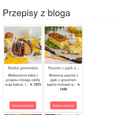
Przepisy z bloga
Babka genewska
Pasztet z jajek z...
Wielkanocna baba z
Wiosenny pasztet z
przepisu którego robiła
jajek z groszkiem
moja babcia, i...
⇖ 1073
będzie królował w...
⇖
1448
Zobacz przepis!
Zobacz przepis!