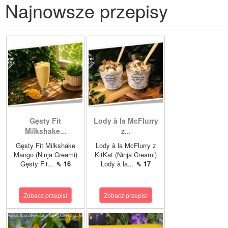
Najnowsze przepisy
Gęsty Fit
Lody à la McFlurry
Milkshake...
z...
Gęsty Fit Milkshake
Lody à la McFlurry z
Mango (Ninja Creami)
KitKat (Ninja Creami)
Gęsty Fit...
⇖ 16
Lody à la...
⇖ 17
Zobacz przepis!
Zobacz przepis!