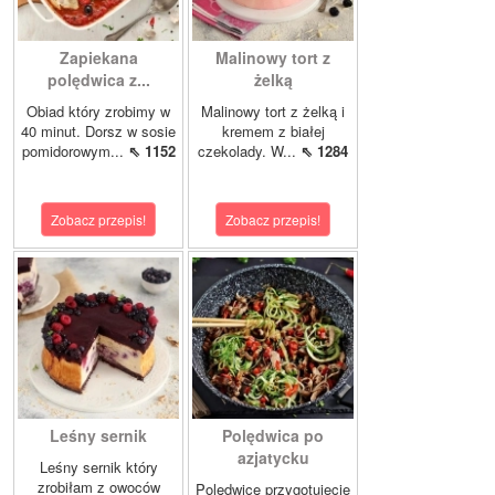
Zapiekana
Malinowy tort z
polędwica z...
żelką
Obiad który zrobimy w
Malinowy tort z żelką i
40 minut. Dorsz w sosie
kremem z białej
pomidorowym...
⇖ 1152
czekolady. W...
⇖ 1284
Zobacz przepis!
Zobacz przepis!
Leśny sernik
Polędwica po
azjatycku
Leśny sernik który
zrobiłam z owoców
Polędwicę przygotujecie