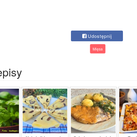
Udostępnij
Mięsa
episy