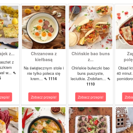
ajek z...
Chrzanowa z
Chińskie bao buns
Za
kiełbasą
z...
polę
asztet z
oszkiem
Na świątecznym stole i
Chińskie bułeczki bao
Obiad kt
wał w...
⇖
nie tylko poleca się
buns puszyste,
40 minut.
5
krem...
⇖ 1114
leciutkie. Zrobiłam...
⇖
pomidor
1110
zepis!
Zobacz przepis!
Zobacz przepis!
Zoba