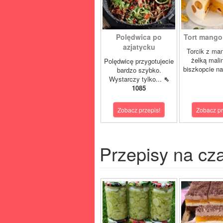
Polędwica po
Tort mango 
azjatycku
Torcik z man
żelką mali
Polędwicę przygotujecie
biszkopcie na
bardzo szybko.
Wystarczy tylko...
⇖
1085
Zobacz przepis!
Zobacz pr
Przepisy na cz