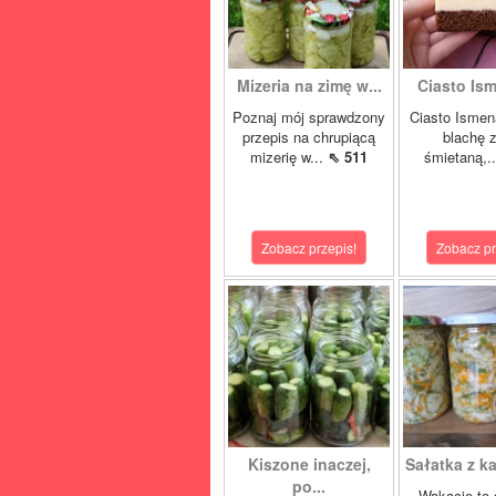
Mizeria na zimę w...
Ciasto Ism
Poznaj mój sprawdzony
Ciasto Ismen
przepis na chrupiącą
blachę z
mizerię w...
⇖ 511
śmietaną,.
Zobacz przepis!
Zobacz pr
Kiszone inaczej,
Sałatka z ka
po...
Wakacje to 