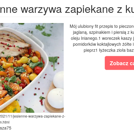
enne warzywa zapiekane z ku
Mój ulubiony fit przepis to piecz
jaglaną, szpinakiem i piersią z 
oleju lnianego.1 woreczek kaszy 
pomidorków koktajlowych żółte 
pieprz1 łyżeczka zioła bazy
Zobacz ca
/2021/11/jesienne-warzywa-zapiekane-z-
m.html
ysza75