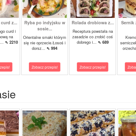
curd z...
Ryba po indyjsku w
Rolada drobiowa z...
Sernik 
sosie...
go curd i
Receptura powstała na
nową na
zasadzie co zrobić coś
Orientalne smaki którym
Krem
...
⇖ 2210
dobrego i...
⇖ 689
się nie oprzecie.Łosoś i
sernicze
dorsz...
⇖ 994
orzecha
zepis!
Zobacz przepis!
Zobacz przepis!
Zoba
asie