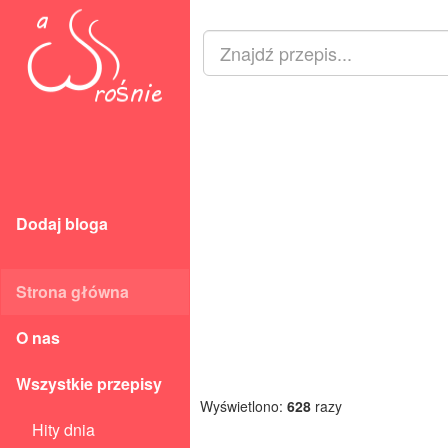
Dodaj bloga
Strona główna
O nas
Wszystkie przepisy
Wyświetlono:
628
razy
Hity dnia