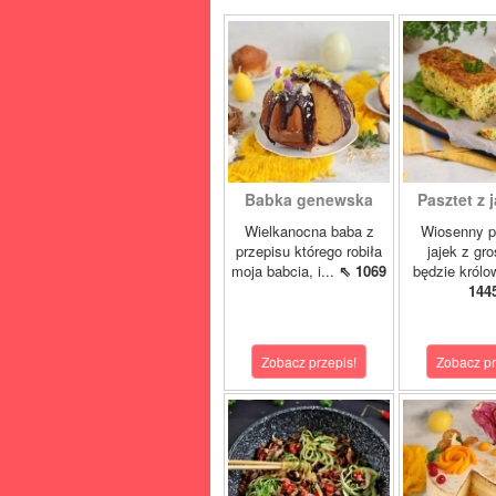
Babka genewska
Pasztet z j
Wielkanocna baba z
Wiosenny p
przepisu którego robiła
jajek z gr
moja babcia, i...
⇖ 1069
będzie królo
144
Zobacz przepis!
Zobacz pr