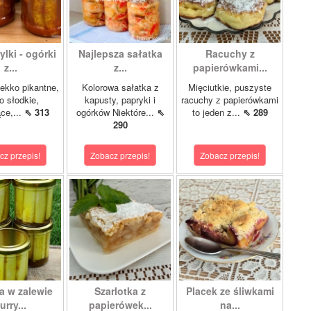
lki - ogórki
Najlepsza sałatka
Racuchy z
z...
z...
papierówkami...
ekko pikantne,
Kolorowa sałatka z
Mięciutkie, puszyste
o słodkie,
kapusty, papryki i
racuchy z papierówkami
ce,...
⇖ 313
ogórków Niektóre...
⇖
to jeden z...
⇖ 289
290
cz przepis!
Zobacz przepis!
Zobacz przepis!
a w zalewie
Szarlotka z
Placek ze śliwkami
urry...
papierówek...
na...