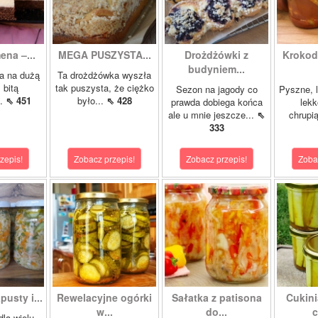
ena –...
MEGA PUSZYSTA...
Drożdżówki z
Krokody
budyniem...
a na dużą
Ta drożdżówka wyszła
 bitą
tak puszysta, że ciężko
Sezon na jagody co
Pyszne, l
..
⇖ 451
było...
⇖ 428
prawda dobiega końca
lekk
ale u mnie jeszcze...
⇖
chrupią
333
zepis!
Zobacz przepis!
Zobacz przepis!
Zoba
pusty i...
Rewelacyjne ogórki
Sałatka z patisona
Cukini
w...
do...
c
dla wielu