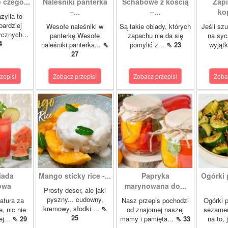
 czego...
Naleśniki panterka
Schabowe z kością
Zapi
–...
–...
ko
zylia to
bardziej
Wesołe naleśniki w
Są takie obiady, których
Jeśli sz
ycznych...
panterkę Wesołe
zapachu nie da się
na syc
4
naleśniki panterka...
⇖
pomylić z...
⇖ 23
wyjąt
27
zepis!
Zobacz przepis!
Zobacz przepis!
Zoba
iada
Mango sticky rice -...
Papryka
Ogórki 
owa
marynowana do...
Prosty deser, ale jaki
pyszny... cudowny,
atura za
Nasz przepis pochodzi
Ogórki p
kremowy, słodki....
⇖
, nic nie
od znajomej naszej
sezamem
25
ej...
⇖ 29
mamy i pamięta...
⇖ 33
na to, 