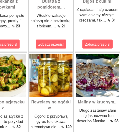
ekanka z
Buratta z
Bigos z cukinii
pytkami
pomidorem,...
Z sąsiadami się czasem
wymieniamy różnymi
ukasz pomysłu
Włoskie wakacje
rzeczami, tak...
⇖ 31
ący, prosty i
kojarzą się z beztroską,
kowo...
⇖ 23
słońcem,...
⇖ 21
cz przepis!
Zobacz przepis!
Zobacz przepis!
po azjatycku
Rewelacyjne ogórki
Maliny w kruchym...
z...
w...
Długo zastanawiałam
się jak nazwać ten
o azjatycku z
Ogórki z przyprawą
deser bo Monika...
⇖ 28
 to przykład
gyros to ciekawa
jak z...
⇖ 32
alternatywa dla...
⇖ 149