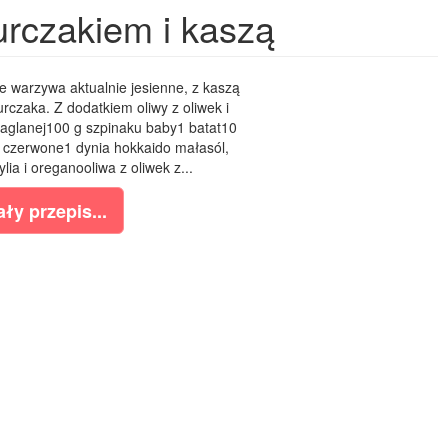
rczakiem i kaszą
one warzywa aktualnie jesienne, z kaszą
kurczaka. Z dodatkiem oliwy z oliwek i
jaglanej100 g szpinaku baby1 batat10
i czerwone1 dynia hokkaido małasól,
lia i oreganooliwa z oliwek z...
ły przepis...