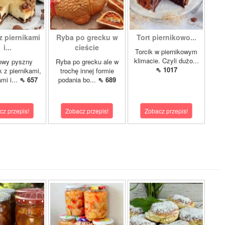
z piernikami
Ryba po grecku w
Tort piernikowo...
i...
cieście
Torcik w piernikowym
klimacie. Czyli dużo...
owy pyszny
Ryba po grecku ale w
⇖ 1017
k z piernikami,
trochę innej formie
mi i...
⇖ 657
podania bo...
⇖ 689
cz przepis!
Zobacz przepis!
Zobacz przepis!