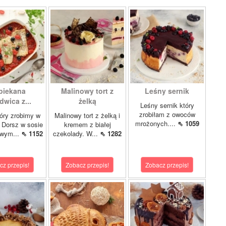
piekana
Malinowy tort z
Leśny sernik
dwica z...
żelką
Leśny sernik który
zrobiłam z owoców
óry zrobimy w
Malinowy tort z żelką i
mrożonych....
⇖ 1059
 Dorsz w sosie
kremem z białej
owym...
⇖ 1152
czekolady. W...
⇖ 1282
cz przepis!
Zobacz przepis!
Zobacz przepis!