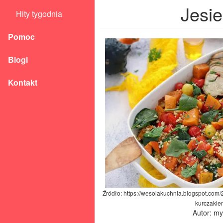
Jesi
Hity tygodnia
Pomoc
Blogi
Kontakt
Źródło: https://wesolakuchnia.blogspot.com
kurczakie
Autor: m