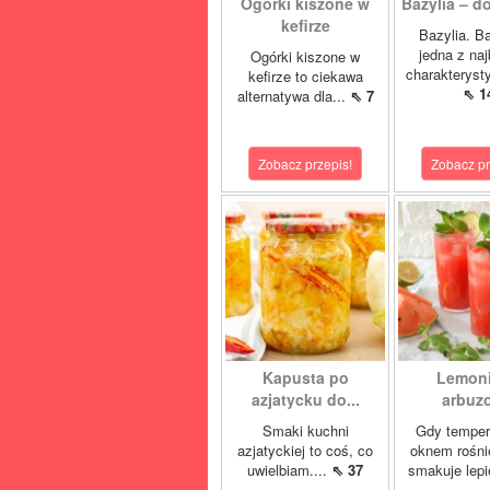
Ogórki kiszone w
Bazylia – do
kefirze
Bazylia. Ba
jedna z naj
Ogórki kiszone w
charakteryst
kefirze to ciekawa
⇖ 1
alternatywa dla...
⇖ 7
Zobacz przepis!
Zobacz pr
Kapusta po
Lemon
azjatycku do...
arbuz
Smaki kuchni
Gdy temper
azjatyckiej to coś, co
oknem rośnie
uwielbiam....
⇖ 37
smakuje lepi