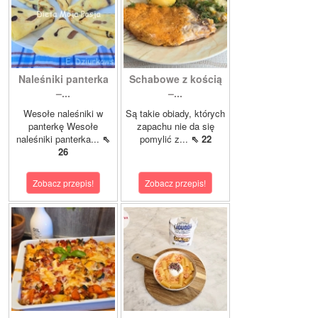
Naleśniki panterka
Schabowe z kością
–...
–...
Wesołe naleśniki w
Są takie obiady, których
panterkę Wesołe
zapachu nie da się
naleśniki panterka...
⇖
pomylić z...
⇖ 22
26
Zobacz przepis!
Zobacz przepis!