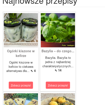
Najnowsze przepisy
Ogórki kiszone w
Bazylia – do czego...
kefirze
Bazylia. Bazylia to
jedna z najbardziej
Ogórki kiszone w
charakterystycznych...
kefirze to ciekawa
⇖ 14
alternatywa dla...
⇖ 4
Zobacz przepis!
Zobacz przepis!