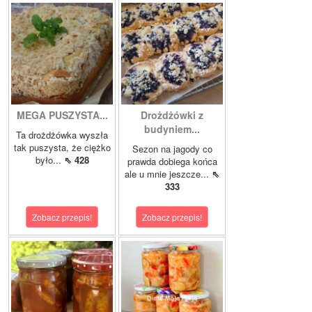
MEGA PUSZYSTA...
Drożdżówki z
budyniem...
Ta drożdżówka wyszła
tak puszysta, że ciężko
Sezon na jagody co
było...
⇖ 428
prawda dobiega końca
ale u mnie jeszcze...
⇖
333
Zobacz przepis!
Zobacz przepis!