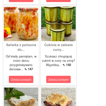
Sałatka z patisona
Cukinia w zalewie
do...
curry...
Od kiedy pamiętam, w
Szukasz chrupiącej
moim domu
cukinii w curry na zimę?
przygotowywano
Wypróbuj...
⇖ 140
domowe...
⇖ 147
Zobacz przepis!
Zobacz przepis!