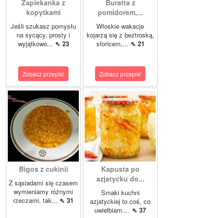
Zapiekanka z
Buratta z
kopytkami
pomidorem,...
Jeśli szukasz pomysłu
Włoskie wakacje
na sycący, prosty i
kojarzą się z beztroską,
wyjątkowo...
⇖ 23
słońcem,...
⇖ 21
Zobacz przepis!
Zobacz przepis!
Bigos z cukinii
Kapusta po
azjatycku do...
Z sąsiadami się czasem
wymieniamy różnymi
Smaki kuchni
rzeczami, tak...
⇖ 31
azjatyckiej to coś, co
uwielbiam....
⇖ 37