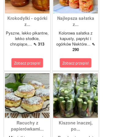
Krokodylki - ogórki
Najlepsza sałatka
z...
z...
Pyszne, lekko pikantne,
Kolorowa sałatka z
lekko słodkie,
kapusty, papryki i
chrupiące,...
⇖ 313
ogórków Niektóre...
⇖
290
Zobacz przepis!
Zobacz przepis!
Racuchy z
Kiszone inaczej,
papierówkami...
po...