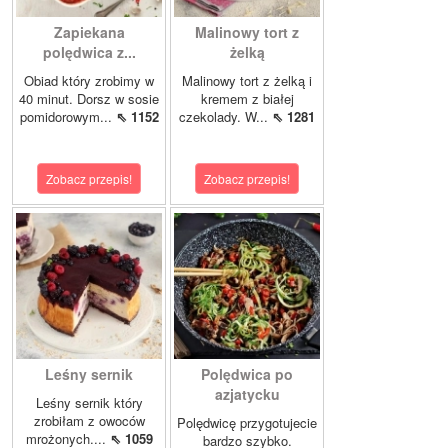
Zapiekana
Malinowy tort z
polędwica z...
żelką
Obiad który zrobimy w
Malinowy tort z żelką i
40 minut. Dorsz w sosie
kremem z białej
pomidorowym...
⇖ 1152
czekolady. W...
⇖ 1281
Zobacz przepis!
Zobacz przepis!
Leśny sernik
Polędwica po
azjatycku
Leśny sernik który
zrobiłam z owoców
Polędwicę przygotujecie
mrożonych....
⇖ 1059
bardzo szybko.