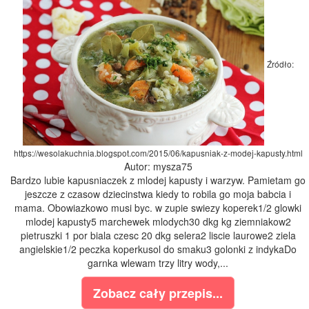
Źródło:
https://wesolakuchnia.blogspot.com/2015/06/kapusniak-z-modej-kapusty.html
Autor: mysza75
Bardzo lubie kapusniaczek z mlodej kapusty i warzyw. Pamietam go
jeszcze z czasow dziecinstwa kiedy to robila go moja babcia i
mama. Obowiazkowo musi byc. w zupie swiezy koperek1/2 glowki
mlodej kapusty5 marchewek mlodych30 dkg kg ziemniakow2
pietruszki 1 por biala czesc 20 dkg selera2 liscie laurowe2 ziela
angielskie1/2 peczka koperkusol do smaku3 golonki z indykaDo
garnka wlewam trzy litry wody,...
Zobacz cały przepis...