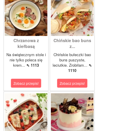
Chrzanowa z
Chińskie bao buns
kiełbasą
z...
Na świątecznym stole i
Chińskie bułeczki bao
nie tylko poleca się
buns puszyste,
krem...
⇖ 1113
leciutkie. Zrobiłam...
⇖
1110
Zobacz przepis!
Zobacz przepis!