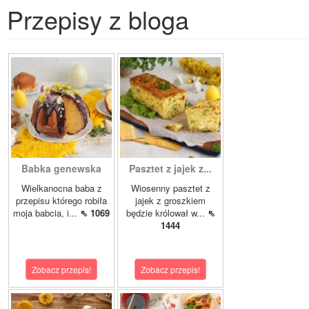
Przepisy z bloga
Babka genewska
Pasztet z jajek z...
Wielkanocna baba z
Wiosenny pasztet z
przepisu którego robiła
jajek z groszkiem
moja babcia, i...
⇖ 1069
będzie królował w...
⇖
1444
Zobacz przepis!
Zobacz przepis!