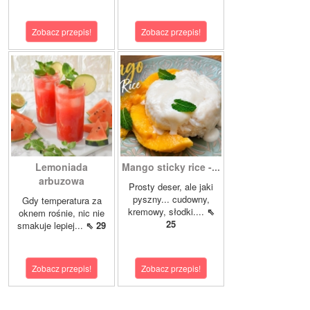
Zobacz przepis!
Zobacz przepis!
Lemoniada
Mango sticky rice -...
arbuzowa
Prosty deser, ale jaki
pyszny... cudowny,
Gdy temperatura za
kremowy, słodki....
⇖
oknem rośnie, nic nie
25
smakuje lepiej...
⇖ 29
Zobacz przepis!
Zobacz przepis!