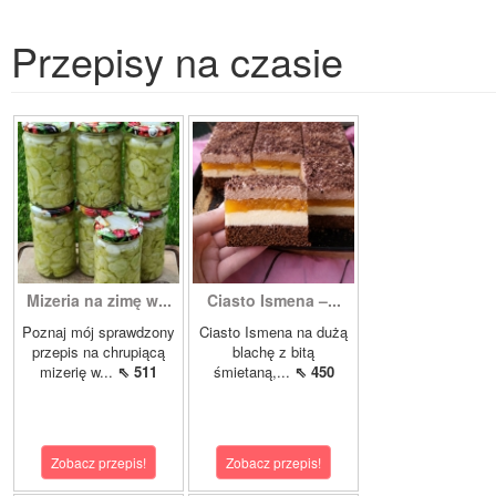
Przepisy na czasie
Mizeria na zimę w...
Ciasto Ismena –...
Poznaj mój sprawdzony
Ciasto Ismena na dużą
przepis na chrupiącą
blachę z bitą
mizerię w...
⇖ 511
śmietaną,...
⇖ 450
Zobacz przepis!
Zobacz przepis!