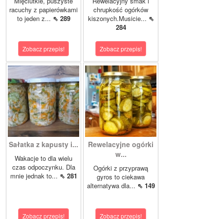
Mięciutkie, puszyste
Rewelacyjny smak i
racuchy z papierówkami
chrupkość ogórków
to jeden z...
⇖ 289
kiszonych.Musicie...
⇖
284
Zobacz przepis!
Zobacz przepis!
Sałatka z kapusty i...
Rewelacyjne ogórki
w...
Wakacje to dla wielu
czas odpoczynku. Dla
Ogórki z przyprawą
mnie jednak to...
⇖ 281
gyros to ciekawa
alternatywa dla...
⇖ 149
Zobacz przepis!
Zobacz przepis!