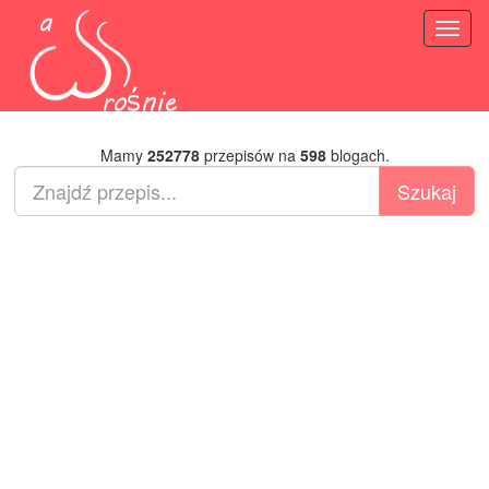
Toggl
naviga
Mamy
252778
przepisów na
598
blogach.