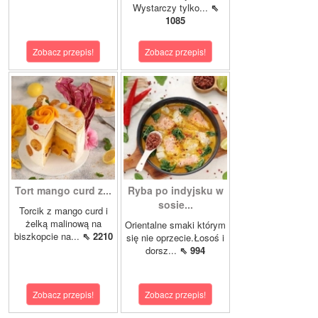
Wystarczy tylko...
⇖
1085
Zobacz przepis!
Zobacz przepis!
Tort mango curd z...
Ryba po indyjsku w
sosie...
Torcik z mango curd i
żelką malinową na
Orientalne smaki którym
biszkopcie na...
⇖ 2210
się nie oprzecie.Łosoś i
dorsz...
⇖ 994
Zobacz przepis!
Zobacz przepis!