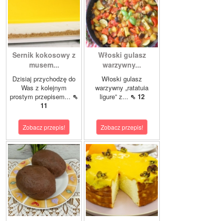
Sernik kokosowy z
Włoski gulasz
musem...
warzywny...
Dzisiaj przychodzę do
Włoski gulasz
Was z kolejnym
warzywny „ratatuia
prostym przepisem...
⇖
ligure” z...
⇖ 12
11
Zobacz przepis!
Zobacz przepis!