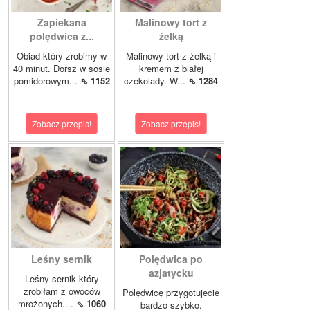
Zapiekana
Malinowy tort z
polędwica z...
żelką
Obiad który zrobimy w
Malinowy tort z żelką i
40 minut. Dorsz w sosie
kremem z białej
pomidorowym...
⇖ 1152
czekolady. W...
⇖ 1284
Zobacz przepis!
Zobacz przepis!
Leśny sernik
Polędwica po
azjatycku
Leśny sernik który
zrobiłam z owoców
Polędwicę przygotujecie
mrożonych....
⇖ 1060
bardzo szybko.