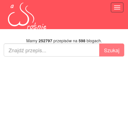
Toggl
naviga
Mamy
252797
przepisów na
598
blogach.