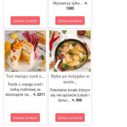
Wystarczy tylko...
⇖
1085
Zobacz przepis!
Zobacz przepis!
Tort mango curd z...
Ryba po indyjsku w
sosie...
Torcik z mango curd i
żelką malinową na
Orientalne smaki którym
biszkopcie na...
⇖ 2211
się nie oprzecie.Łosoś i
dorsz...
⇖ 996
Zobacz przepis!
Zobacz przepis!