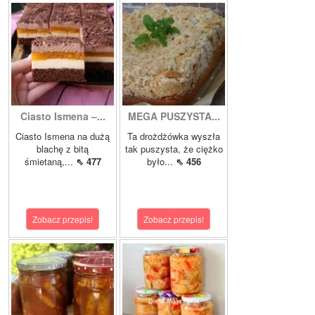
Ciasto Ismena –...
MEGA PUSZYSTA...
Ciasto Ismena na dużą
Ta drożdżówka wyszła
blachę z bitą
tak puszysta, że ciężko
śmietaną,...
⇖ 477
było...
⇖ 456
Zobacz przepis!
Zobacz przepis!