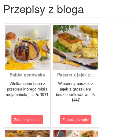
Przepisy z bloga
Babka genewska
Pasztet z jajek z...
Wielkanocna baba z
Wiosenny pasztet z
przepisu którego robiła
jajek z groszkiem
moja babcia, i...
⇖ 1071
będzie królował w...
⇖
1447
Zobacz przepis!
Zobacz przepis!