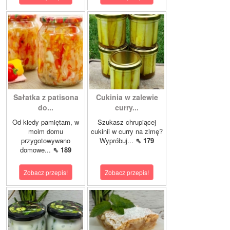
Sałatka z patisona
Cukinia w zalewie
do...
curry...
Od kiedy pamiętam, w
Szukasz chrupiącej
moim domu
cukinii w curry na zimę?
przygotowywano
Wypróbuj...
⇖ 179
domowe...
⇖ 189
Zobacz przepis!
Zobacz przepis!