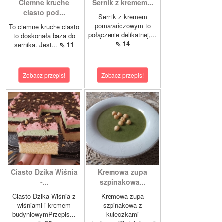
Ciemne kruche
Sernik z kremem...
ciasto pod...
Sernik z kremem
pomarańczowym to
To ciemne kruche ciasto
połączenie delikatnej,...
to doskonała baza do
⇖ 14
sernika. Jest...
⇖ 11
Zobacz przepis!
Zobacz przepis!
Ciasto Dzika Wiśnia
Kremowa zupa
-...
szpinakowa...
Ciasto Dzika Wiśnia z
Kremowa zupa
wiśniami i kremem
szpinakowa z
budyniowymPrzepis...
kuleczkami