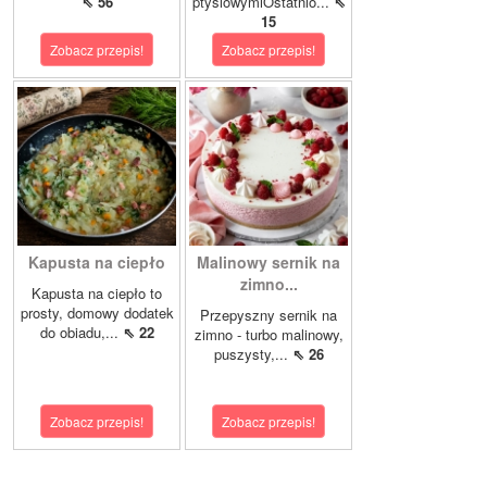
⇖ 56
ptysiowymiOstatnio...
⇖
15
Zobacz przepis!
Zobacz przepis!
Kapusta na ciepło
Malinowy sernik na
zimno...
Kapusta na ciepło to
prosty, domowy dodatek
Przepyszny sernik na
do obiadu,...
⇖ 22
zimno - turbo malinowy,
puszysty,...
⇖ 26
Zobacz przepis!
Zobacz przepis!