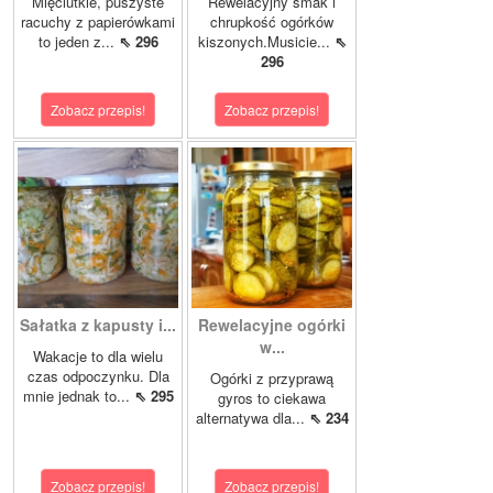
Mięciutkie, puszyste
Rewelacyjny smak i
racuchy z papierówkami
chrupkość ogórków
to jeden z...
⇖ 296
kiszonych.Musicie...
⇖
296
Zobacz przepis!
Zobacz przepis!
Sałatka z kapusty i...
Rewelacyjne ogórki
w...
Wakacje to dla wielu
czas odpoczynku. Dla
Ogórki z przyprawą
mnie jednak to...
⇖ 295
gyros to ciekawa
alternatywa dla...
⇖ 234
Zobacz przepis!
Zobacz przepis!