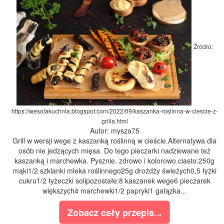
Źródło:
https://wesolakuchnia.blogspot.com/2022/09/kaszanka-roslinna-w-ciescie-z-
grilla.html
Autor: mysza75
Grill w wersji wege z kaszanką roślinną w cieście.Alternatywa dla
osób nie jedzących mięsa. Do tego pieczarki nadziewane też
kaszanką i marchewka. Pysznie, zdrowo i kolorowo.ciasto:250g
mąki1/2 szklanki mleka roślinnego25g drożdży świeżych0,5 łyżki
cukru1/2 łyżeczki solipozostałe:8 kaszanek wege6 pieczarek
większych4 marchewki1/2 papryki1 gałązka...
Zobacz cały przepis...