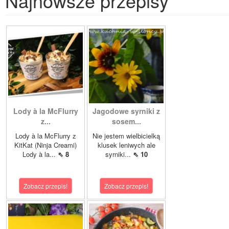
Najnowsze przepisy
Lody à la McFlurry
Jagodowe syrniki z
z...
sosem...
Lody à la McFlurry z
Nie jestem wielbicielką
KitKat (Ninja Creami)
klusek leniwych ale
Lody à la...
⇖ 8
syrniki...
⇖ 10
Zobacz przepis!
Zobacz przepis!