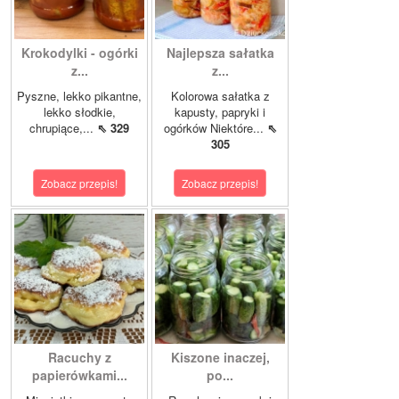
Krokodylki - ogórki
Najlepsza sałatka
z...
z...
Pyszne, lekko pikantne,
Kolorowa sałatka z
lekko słodkie,
kapusty, papryki i
chrupiące,...
⇖ 329
ogórków Niektóre...
⇖
305
Zobacz przepis!
Zobacz przepis!
Racuchy z
Kiszone inaczej,
papierówkami...
po...