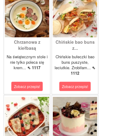
Chrzanowa z
Chińskie bao buns
kiełbasą
z...
Na świątecznym stole i
Chińskie bułeczki bao
nie tylko poleca się
buns puszyste,
krem...
⇖ 1117
leciutkie. Zrobiłam...
⇖
1112
Zobacz przepis!
Zobacz przepis!