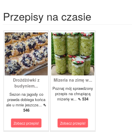
Przepisy na czasie
Drożdżówki z
Mizeria na zimę w...
budyniem...
Poznaj mój sprawdzony
przepis na chrupiącą
Sezon na jagody co
mizerię w...
⇖ 534
prawda dobiega końca
ale u mnie jeszcze...
⇖
546
Zobacz przepis!
Zobacz przepis!