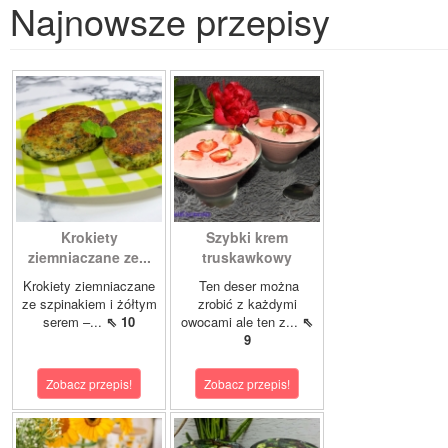
Najnowsze przepisy
Krokiety
Szybki krem
ziemniaczane ze...
truskawkowy
Krokiety ziemniaczane
Ten deser można
ze szpinakiem i żółtym
zrobić z każdymi
serem –...
⇖ 10
owocami ale ten z...
⇖
9
Zobacz przepis!
Zobacz przepis!