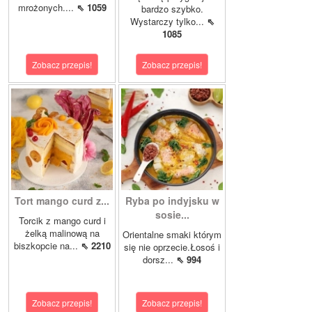
mrożonych....
⇖ 1059
bardzo szybko.
Wystarczy tylko...
⇖
1085
Zobacz przepis!
Zobacz przepis!
Tort mango curd z...
Ryba po indyjsku w
sosie...
Torcik z mango curd i
żelką malinową na
Orientalne smaki którym
biszkopcie na...
⇖ 2210
się nie oprzecie.Łosoś i
dorsz...
⇖ 994
Zobacz przepis!
Zobacz przepis!