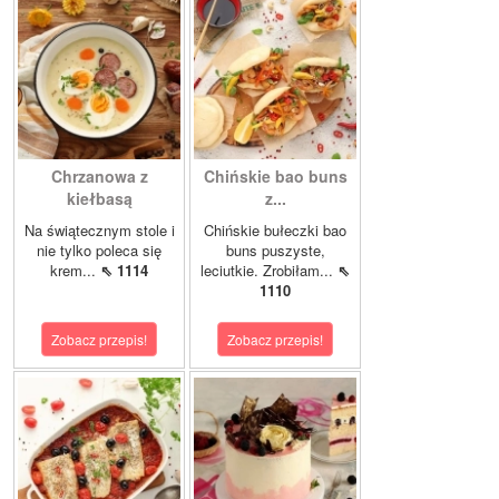
Chrzanowa z
Chińskie bao buns
kiełbasą
z...
Na świątecznym stole i
Chińskie bułeczki bao
nie tylko poleca się
buns puszyste,
krem...
⇖ 1114
leciutkie. Zrobiłam...
⇖
1110
Zobacz przepis!
Zobacz przepis!