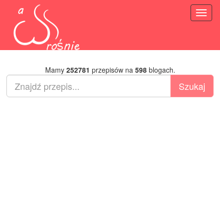
Toggl
naviga
Mamy
252781
przepisów na
598
blogach.