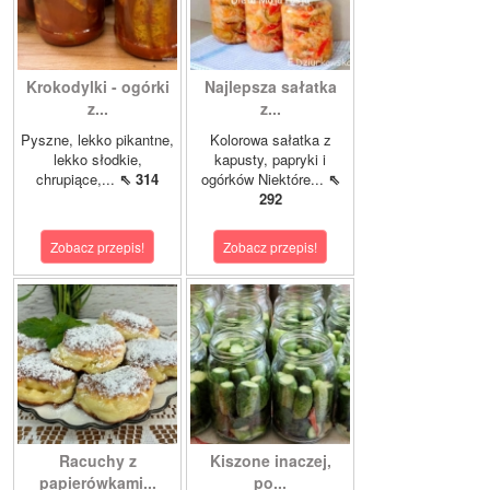
Krokodylki - ogórki
Najlepsza sałatka
z...
z...
Pyszne, lekko pikantne,
Kolorowa sałatka z
lekko słodkie,
kapusty, papryki i
chrupiące,...
⇖ 314
ogórków Niektóre...
⇖
292
Zobacz przepis!
Zobacz przepis!
Racuchy z
Kiszone inaczej,
papierówkami...
po...