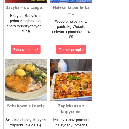
Bazylia – do czego...
Naleśniki panterka
–...
Bazylia. Bazylia to
jedna z najbardziej
Wesołe naleśniki w
charakterystycznych...
panterkę Wesołe
⇖ 16
naleśniki panterka...
⇖
29
Zobacz przepis!
Zobacz przepis!
Schabowe z kością
Zapiekanka z
–...
kopytkami
Są takie obiady, których
Jeśli szukasz pomysłu
zapachu nie da się
na sycący, prosty i