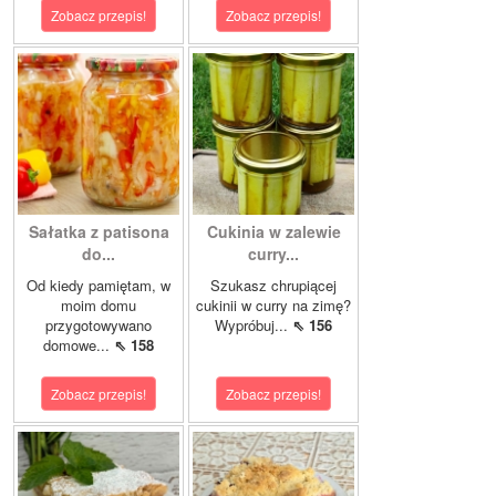
Zobacz przepis!
Zobacz przepis!
Sałatka z patisona
Cukinia w zalewie
do...
curry...
Od kiedy pamiętam, w
Szukasz chrupiącej
moim domu
cukinii w curry na zimę?
przygotowywano
Wypróbuj...
⇖ 156
domowe...
⇖ 158
Zobacz przepis!
Zobacz przepis!