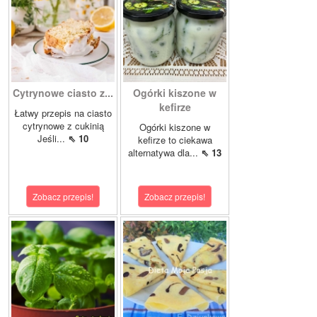
Cytrynowe ciasto z...
Ogórki kiszone w
kefirze
Łatwy przepis na ciasto
cytrynowe z cukinią
Ogórki kiszone w
Jeśli...
⇖ 10
kefirze to ciekawa
alternatywa dla...
⇖ 13
Zobacz przepis!
Zobacz przepis!