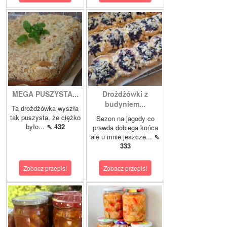
MEGA PUSZYSTA...
Drożdżówki z
budyniem...
Ta drożdżówka wyszła
tak puszysta, że ciężko
Sezon na jagody co
było...
⇖ 432
prawda dobiega końca
ale u mnie jeszcze...
⇖
333
Zobacz przepis!
Zobacz przepis!