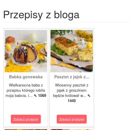
Przepisy z bloga
Babka genewska
Pasztet z jajek z...
Wielkanocna baba z
Wiosenny pasztet z
przepisu którego robiła
jajek z groszkiem
moja babcia, i...
⇖ 1069
będzie królował w...
⇖
1445
Zobacz przepis!
Zobacz przepis!