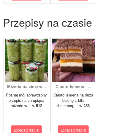
Przepisy na czasie
Mizeria na zimę w...
Ciasto Ismena –...
Poznaj mój sprawdzony
Ciasto Ismena na dużą
przepis na chrupiącą
blachę z bitą
mizerię w...
⇖ 512
śmietaną,...
⇖ 453
Zobacz przepis!
Zobacz przepis!