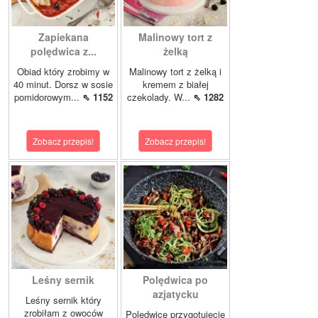
Zapiekana
Malinowy tort z
polędwica z...
żelką
Obiad który zrobimy w
Malinowy tort z żelką i
40 minut. Dorsz w sosie
kremem z białej
pomidorowym...
⇖ 1152
czekolady. W...
⇖ 1282
Zobacz przepis!
Zobacz przepis!
Leśny sernik
Polędwica po
azjatycku
Leśny sernik który
zrobiłam z owoców
Polędwicę przygotujecie