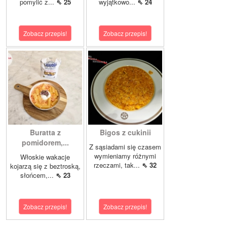
pomylić z...
⇖ 25
wyjątkowo...
⇖ 24
Zobacz przepis!
Zobacz przepis!
Buratta z
Bigos z cukinii
pomidorem,...
Z sąsiadami się czasem
wymieniamy różnymi
Włoskie wakacje
rzeczami, tak...
⇖ 32
kojarzą się z beztroską,
słońcem,...
⇖ 23
Zobacz przepis!
Zobacz przepis!