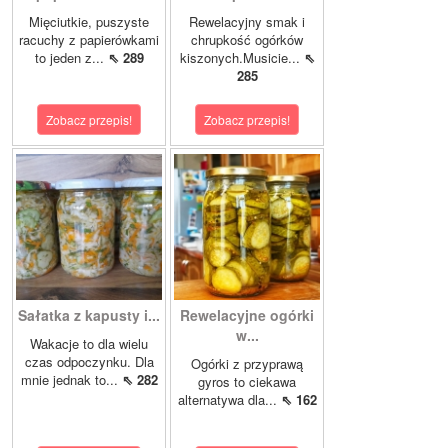
Mięciutkie, puszyste
Rewelacyjny smak i
racuchy z papierówkami
chrupkość ogórków
to jeden z...
⇖ 289
kiszonych.Musicie...
⇖
285
Zobacz przepis!
Zobacz przepis!
Sałatka z kapusty i...
Rewelacyjne ogórki
w...
Wakacje to dla wielu
czas odpoczynku. Dla
Ogórki z przyprawą
mnie jednak to...
⇖ 282
gyros to ciekawa
alternatywa dla...
⇖ 162