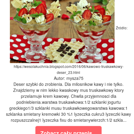
Źródło:
https://wesolakuchnia.blogspot.com/2016/06/kawowo-truskawkowy-
deser_23.html
Autor: mysza75
Deser szybki do zrobienia. Dla milosnikow kawy i nie tylko.
Znajdziemy w nim lekko kwaskowy mus truskawkowy ktory
przelamuje krem kawowy. Chwila przyjemnosci dla
podniebienia.warstwa truskawkowa:1/2 szklanki jogurtu
greckiego1/3 szklanki musu truskawkowegowarstwa kawowa:1
szklanka smietany kremowki 30 %1 lyzeczka cukru3 lyzeczki kawy
rozpuszczalnej1 lyzeczka fixu do smietanywierzch:1/2 szkla...
Zobacz cały przepis...