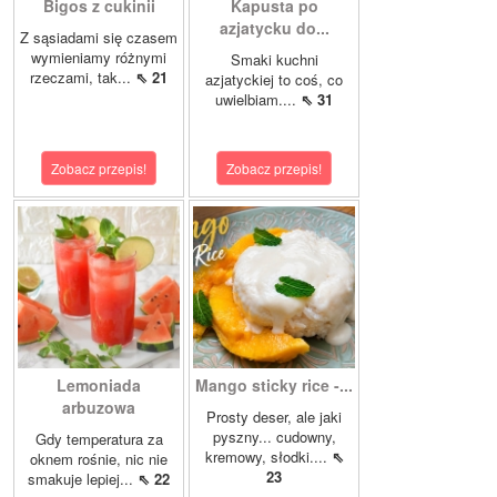
Bigos z cukinii
Kapusta po
azjatycku do...
Z sąsiadami się czasem
wymieniamy różnymi
Smaki kuchni
rzeczami, tak...
⇖ 21
azjatyckiej to coś, co
uwielbiam....
⇖ 31
Zobacz przepis!
Zobacz przepis!
Lemoniada
Mango sticky rice -...
arbuzowa
Prosty deser, ale jaki
pyszny... cudowny,
Gdy temperatura za
kremowy, słodki....
⇖
oknem rośnie, nic nie
23
smakuje lepiej...
⇖ 22