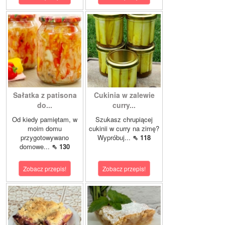
Sałatka z patisona
Cukinia w zalewie
do...
curry...
Od kiedy pamiętam, w
Szukasz chrupiącej
moim domu
cukinii w curry na zimę?
przygotowywano
Wypróbuj...
⇖ 118
domowe...
⇖ 130
Zobacz przepis!
Zobacz przepis!