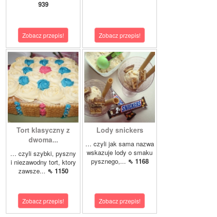
939
Zobacz przepis!
Zobacz przepis!
Tort klasyczny z
Lody snickers
dwoma...
… czyli jak sama nazwa
wskazuje lody o smaku
… czyli szybki, pyszny
pysznego,...
⇖ 1168
i niezawodny tort, ktory
zawsze...
⇖ 1150
Zobacz przepis!
Zobacz przepis!