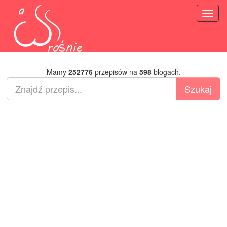
Toggl
naviga
Mamy
252776
przepisów na
598
blogach.