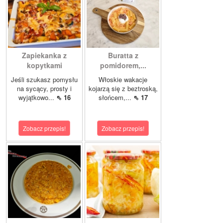
Zapiekanka z
Buratta z
kopytkami
pomidorem,...
Jeśli szukasz pomysłu
Włoskie wakacje
na sycący, prosty i
kojarzą się z beztroską,
wyjątkowo...
⇖ 16
słońcem,...
⇖ 17
Zobacz przepis!
Zobacz przepis!