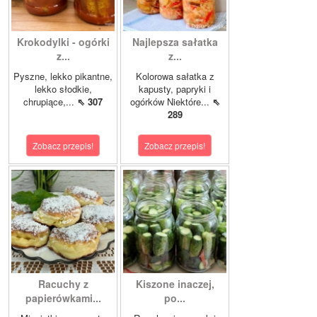
Krokodylki - ogórki
Najlepsza sałatka
z...
z...
Pyszne, lekko pikantne,
Kolorowa sałatka z
lekko słodkie,
kapusty, papryki i
chrupiące,...
⇖ 307
ogórków Niektóre...
⇖
289
Zobacz przepis!
Zobacz przepis!
Racuchy z
Kiszone inaczej,
papierówkami...
po...