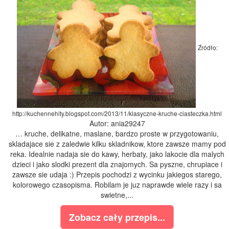
Źródło:
http://kuchennehity.blogspot.com/2013/11/klasyczne-kruche-ciasteczka.html
Autor: ania29247
… kruche, delikatne, maslane, bardzo proste w przygotowaniu,
skladajace sie z zaledwie kilku skladnikow, ktore zawsze mamy pod
reka. Idealnie nadaja sie do kawy, herbaty, jako lakocie dla malych
dzieci i jako slodki prezent dla znajomych. Sa pyszne, chrupiace i
zawsze sie udaja :) Przepis pochodzi z wycinku jakiegos starego,
kolorowego czasopisma. Robilam je juz naprawde wiele razy i sa
swietne,...
Zobacz cały przepis...