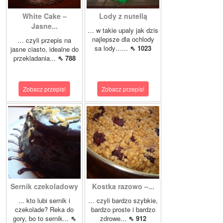
White Cake –
Lody z nutellą
Jasne...
… w takie upaly jak dzis
najlepsze dla ochlody
… czyli przepis na
sa lody…...
⇖ 1023
jasne ciasto, idealne do
przekladania...
⇖ 788
Zobacz przepis!
Zobacz przepis!
Sernik czekoladowy
Kostka razowo –...
... kto lubi sernik i
… czyli bardzo szybkie,
czekolade? Reka do
bardzo proste i bardzo
gory, bo to sernik...
⇖
zdrowe...
⇖ 912