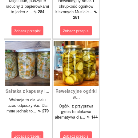
Mięciutkie, puszyste
Rewelacyjny smak i
racuchy z papierówkami
chrupkość ogórków
to jeden z...
⇖ 284
kiszonych.Musicie...
⇖
281
Zobacz przepis!
Zobacz przepis!
Sałatka z kapusty i...
Rewelacyjne ogórki
w...
Wakacje to dla wielu
czas odpoczynku. Dla
Ogórki z przyprawą
mnie jednak to...
⇖ 279
gyros to ciekawa
alternatywa dla...
⇖ 144
Zobacz przepis!
Zobacz przepis!