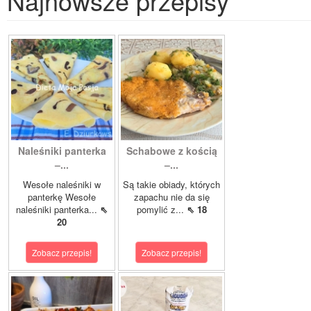
Najnowsze przepisy
Naleśniki panterka
Schabowe z kością
–...
–...
Wesołe naleśniki w
Są takie obiady, których
panterkę Wesołe
zapachu nie da się
naleśniki panterka...
⇖
pomylić z...
⇖ 18
20
Zobacz przepis!
Zobacz przepis!