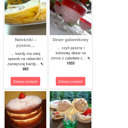
Naleśniki –
Deser galaretkowy
pyszne,...
… czyli pyszny i
kolorowy deser na
… kazdy ma swoj
zimno z zaledwie z...
⇖
sposob na nalesniki i
1055
zazwyczaj kazdy...
⇖
882
Zobacz przepis!
Zobacz przepis!