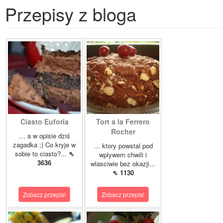
Przepisy z bloga
Ciasto Euforia
Tort a la Ferrero
Rocher
… a w opisie dziś
zagadka ;) Co kryje w
… ktory powstal pod
sobie to ciasto?...
⇖
wplywem chwili i
3636
wlasciwie bez okazji...
⇖ 1130
Zobacz przepis!
Zobacz przepis!