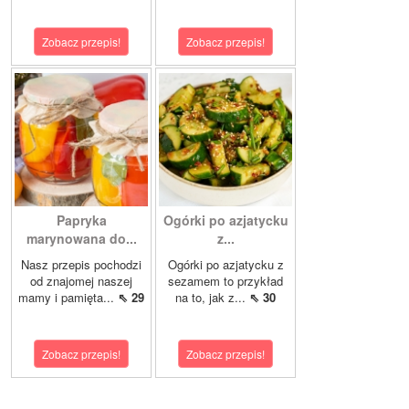
Zobacz przepis!
Zobacz przepis!
Papryka
Ogórki po azjatycku
marynowana do...
z...
Nasz przepis pochodzi
Ogórki po azjatycku z
od znajomej naszej
sezamem to przykład
mamy i pamięta...
⇖ 29
na to, jak z...
⇖ 30
Zobacz przepis!
Zobacz przepis!