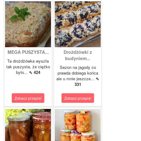
MEGA PUSZYSTA...
Drożdżówki z
budyniem...
Ta drożdżówka wyszła
tak puszysta, że ciężko
Sezon na jagody co
było...
⇖ 424
prawda dobiega końca
ale u mnie jeszcze...
⇖
331
Zobacz przepis!
Zobacz przepis!