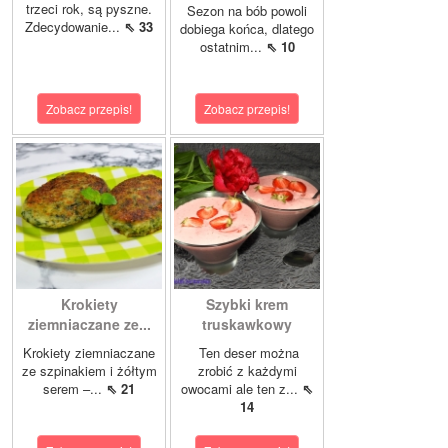
trzeci rok, są pyszne.
Sezon na bób powoli
Zdecydowanie...
⇖ 33
dobiega końca, dlatego
ostatnim...
⇖ 10
Zobacz przepis!
Zobacz przepis!
Krokiety
Szybki krem
ziemniaczane ze...
truskawkowy
Krokiety ziemniaczane
Ten deser można
ze szpinakiem i żółtym
zrobić z każdymi
serem –...
⇖ 21
owocami ale ten z...
⇖
14