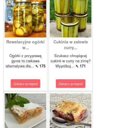
Rewelacyjne ogórki
Cukinia w zalewie
w...
curry...
Ogórki z przyprawą
Szukasz chrupiącej
gyros to ciekawa
cukinii w curry na zimę?
alternatywa dla...
⇖ 175
Wypróbuj...
⇖ 171
Zobacz przepis!
Zobacz przepis!