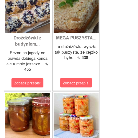
Drożdżówki z
MEGA PUSZYSTA...
budyniem...
Ta drożdżówka wyszła
tak puszysta, że ciężko
Sezon na jagody co
było...
⇖ 438
prawda dobiega końca
ale u mnie jeszcze...
⇖
455
Zobacz przepis!
Zobacz przepis!