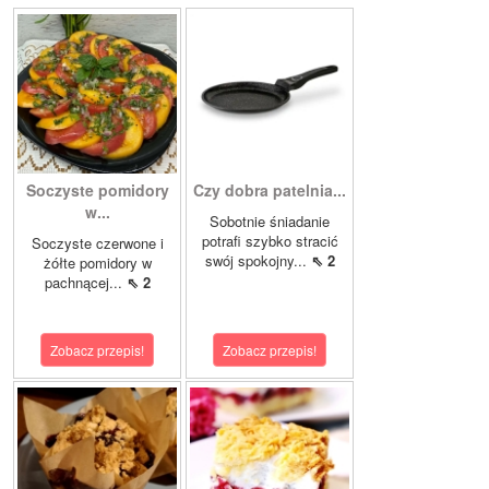
Soczyste pomidory
Czy dobra patelnia...
w...
Sobotnie śniadanie
potrafi szybko stracić
Soczyste czerwone i
swój spokojny...
⇖ 2
żółte pomidory w
pachnącej...
⇖ 2
Zobacz przepis!
Zobacz przepis!