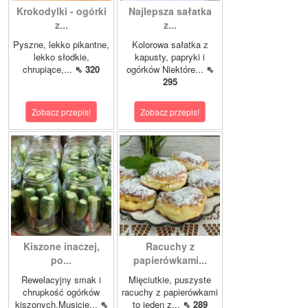
Krokodylki - ogórki
Najlepsza sałatka
z...
z...
Pyszne, lekko pikantne,
Kolorowa sałatka z
lekko słodkie,
kapusty, papryki i
chrupiące,...
⇖ 320
ogórków Niektóre...
⇖
295
Zobacz przepis!
Zobacz przepis!
Kiszone inaczej,
Racuchy z
po...
papierówkami...
Rewelacyjny smak i
Mięciutkie, puszyste
chrupkość ogórków
racuchy z papierówkami
kiszonych.Musicie...
⇖
to jeden z...
⇖ 289