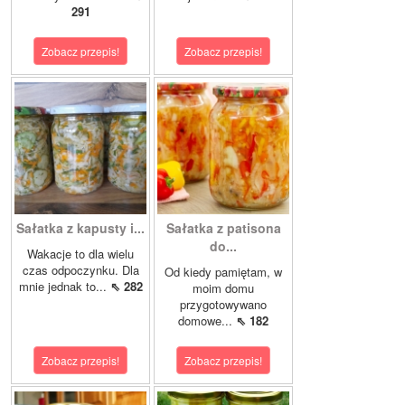
291
Zobacz przepis!
Zobacz przepis!
Sałatka z kapusty i...
Sałatka z patisona
do...
Wakacje to dla wielu
czas odpoczynku. Dla
Od kiedy pamiętam, w
mnie jednak to...
⇖ 282
moim domu
przygotowywano
domowe...
⇖ 182
Zobacz przepis!
Zobacz przepis!