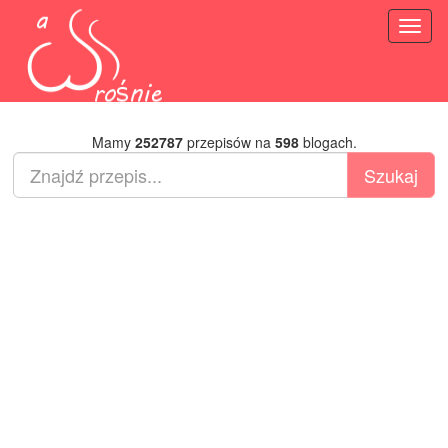
Toggl
naviga
Mamy
252787
przepisów na
598
blogach.