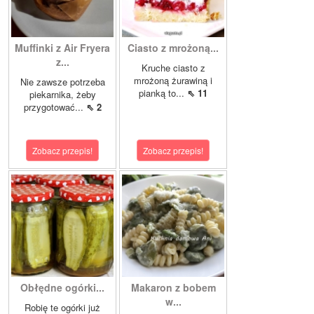
Muffinki z Air Fryera
Ciasto z mrożoną...
z...
Kruche ciasto z
mrożoną żurawiną i
Nie zawsze potrzeba
pianką to...
⇖ 11
piekarnika, żeby
przygotować...
⇖ 2
Zobacz przepis!
Zobacz przepis!
Obłędne ogórki...
Makaron z bobem
w...
Robię te ogórki już