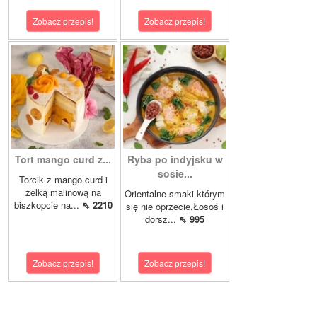
Zobacz przepis!
Zobacz przepis!
Tort mango curd z...
Ryba po indyjsku w
sosie...
Torcik z mango curd i
żelką malinową na
Orientalne smaki którym
biszkopcie na...
⇖ 2210
się nie oprzecie.Łosoś i
dorsz...
⇖ 995
Zobacz przepis!
Zobacz przepis!