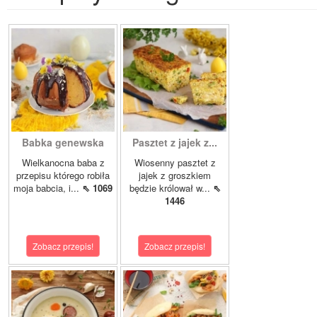
Babka genewska
Pasztet z jajek z...
Wielkanocna baba z
Wiosenny pasztet z
przepisu którego robiła
jajek z groszkiem
moja babcia, i...
⇖ 1069
będzie królował w...
⇖
1446
Zobacz przepis!
Zobacz przepis!