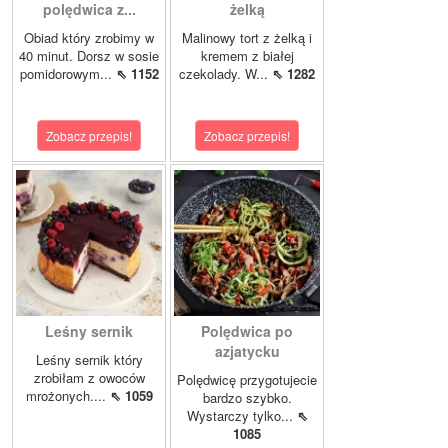
polędwica z...
żelką
Obiad który zrobimy w
Malinowy tort z żelką i
40 minut. Dorsz w sosie
kremem z białej
pomidorowym...
⇖ 1152
czekolady. W...
⇖ 1282
Zobacz przepis!
Zobacz przepis!
Leśny sernik
Polędwica po
azjatycku
Leśny sernik który
zrobiłam z owoców
Polędwicę przygotujecie
mrożonych....
⇖ 1059
bardzo szybko.
Wystarczy tylko...
⇖
1085