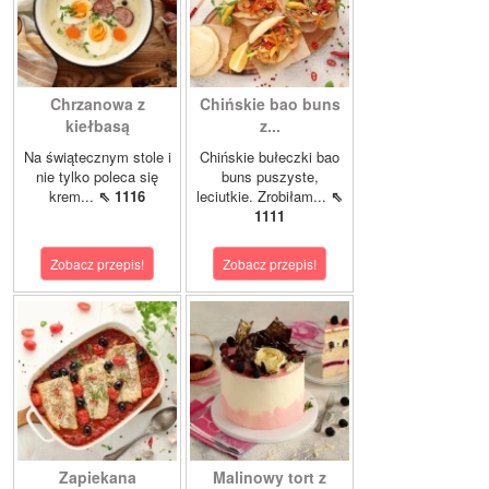
Chrzanowa z
Chińskie bao buns
kiełbasą
z...
Na świątecznym stole i
Chińskie bułeczki bao
nie tylko poleca się
buns puszyste,
krem...
⇖ 1116
leciutkie. Zrobiłam...
⇖
1111
Zobacz przepis!
Zobacz przepis!
Zapiekana
Malinowy tort z