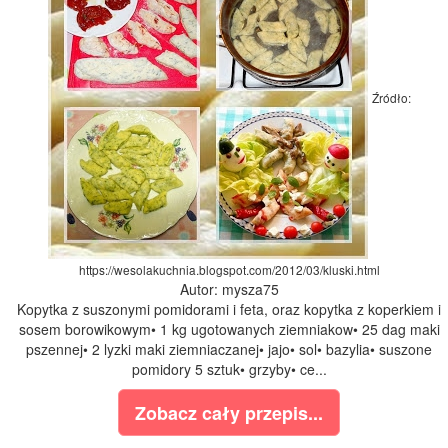
Źródło:
https://wesolakuchnia.blogspot.com/2012/03/kluski.html
Autor: mysza75
Kopytka z suszonymi pomidorami i feta, oraz kopytka z koperkiem i
sosem borowikowym• 1 kg ugotowanych ziemniakow• 25 dag maki
pszennej• 2 lyzki maki ziemniaczanej• jajo• sol• bazylia• suszone
pomidory 5 sztuk• grzyby• ce...
Zobacz cały przepis...