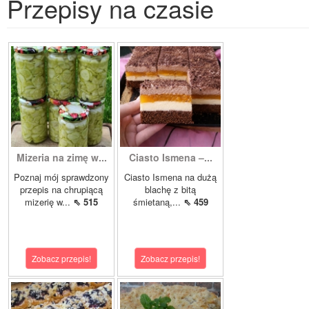
Przepisy na czasie
Mizeria na zimę w...
Ciasto Ismena –...
Poznaj mój sprawdzony
Ciasto Ismena na dużą
przepis na chrupiącą
blachę z bitą
mizerię w...
⇖ 515
śmietaną,...
⇖ 459
Zobacz przepis!
Zobacz przepis!