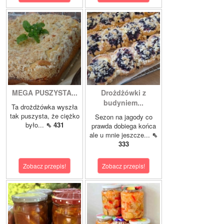
MEGA PUSZYSTA...
Drożdżówki z
budyniem...
Ta drożdżówka wyszła
tak puszysta, że ciężko
Sezon na jagody co
było...
⇖ 431
prawda dobiega końca
ale u mnie jeszcze...
⇖
333
Zobacz przepis!
Zobacz przepis!