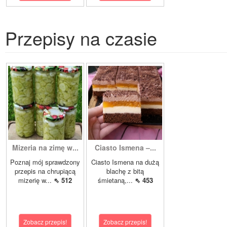
Przepisy na czasie
Mizeria na zimę w...
Ciasto Ismena –...
Poznaj mój sprawdzony
Ciasto Ismena na dużą
przepis na chrupiącą
blachę z bitą
mizerię w...
⇖ 512
śmietaną,...
⇖ 453
Zobacz przepis!
Zobacz przepis!