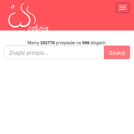
Toggl
naviga
Mamy
252778
przepisów na
598
blogach.