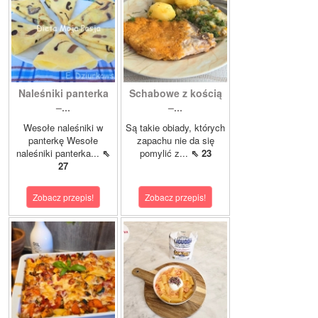
Naleśniki panterka
Schabowe z kością
–...
–...
Wesołe naleśniki w
Są takie obiady, których
panterkę Wesołe
zapachu nie da się
naleśniki panterka...
⇖
pomylić z...
⇖ 23
27
Zobacz przepis!
Zobacz przepis!