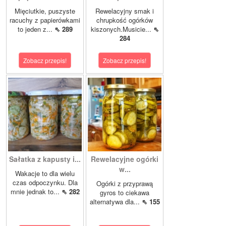
Mięciutkie, puszyste
Rewelacyjny smak i
racuchy z papierówkami
chrupkość ogórków
to jeden z...
⇖ 289
kiszonych.Musicie...
⇖
284
Zobacz przepis!
Zobacz przepis!
Sałatka z kapusty i...
Rewelacyjne ogórki
w...
Wakacje to dla wielu
czas odpoczynku. Dla
Ogórki z przyprawą
mnie jednak to...
⇖ 282
gyros to ciekawa
alternatywa dla...
⇖ 155