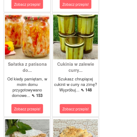
Zobacz przepis!
Zobacz przepis!
Sałatka z patisona
Cukinia w zalewie
do...
curry...
Od kiedy pamiętam, w
Szukasz chrupiącej
moim domu
cukinii w curry na zimę?
przygotowywano
Wypróbuj...
⇖ 148
domowe...
⇖ 153
Zobacz przepis!
Zobacz przepis!