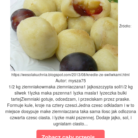
Źródło:
https://wesolakuchnia.blogspot.com/2013/08/knedle-ze-swliwkami.html
Autor: mysza75
1/2 kg ziemniakowmaka ziemniaczana1 jajkoszczypta soli1/2 kg
sliwek 1lyzka maka pszenna1 lyzka masla1 lyzeczka bulki
tartejZiemniaki gotuje, odcedzam, i przeciskam przez praske.
Formuje kule, kroje na cztery czesci.Jedna czesc odkladam i w to
miejsce dosypuje make ziemniaczana taka sama ilosc jak odlozona
czwarta czesc ciasta. i lyzke maki pszennej. Dodaje jajko, sol, i
ugniatam ciasto...
Zobacz cały przepis...