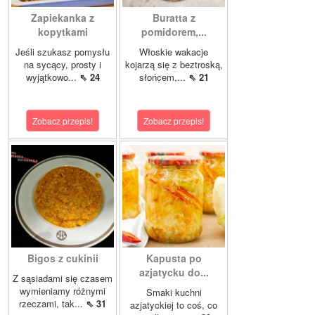
Zapiekanka z
Buratta z
kopytkami
pomidorem,...
Jeśli szukasz pomysłu
Włoskie wakacje
na sycący, prosty i
kojarzą się z beztroską,
wyjątkowo...
⇖ 24
słońcem,...
⇖ 21
Zobacz przepis!
Zobacz przepis!
Bigos z cukinii
Kapusta po
azjatycku do...
Z sąsiadami się czasem
wymieniamy różnymi
Smaki kuchni
rzeczami, tak...
⇖ 31
azjatyckiej to coś, co