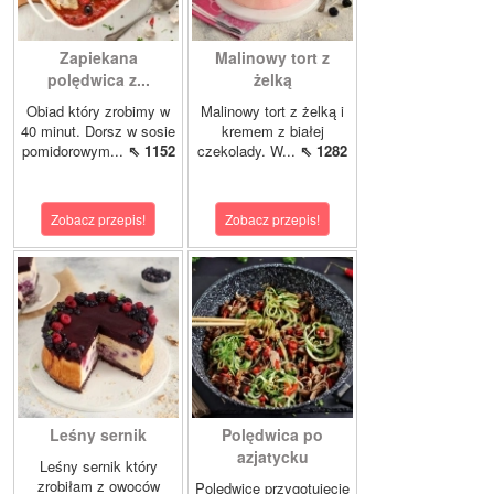
Zapiekana
Malinowy tort z
polędwica z...
żelką
Obiad który zrobimy w
Malinowy tort z żelką i
40 minut. Dorsz w sosie
kremem z białej
pomidorowym...
⇖ 1152
czekolady. W...
⇖ 1282
Zobacz przepis!
Zobacz przepis!
Leśny sernik
Polędwica po
azjatycku
Leśny sernik który
zrobiłam z owoców
Polędwicę przygotujecie