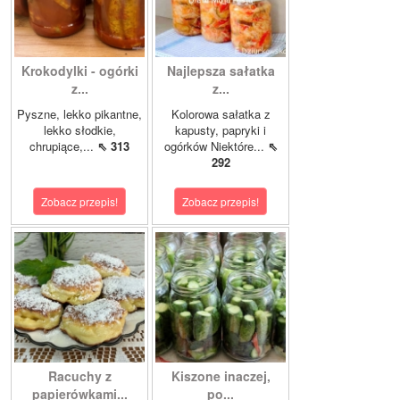
Krokodylki - ogórki
Najlepsza sałatka
z...
z...
Pyszne, lekko pikantne,
Kolorowa sałatka z
lekko słodkie,
kapusty, papryki i
chrupiące,...
⇖ 313
ogórków Niektóre...
⇖
292
Zobacz przepis!
Zobacz przepis!
Racuchy z
Kiszone inaczej,
papierówkami...
po...