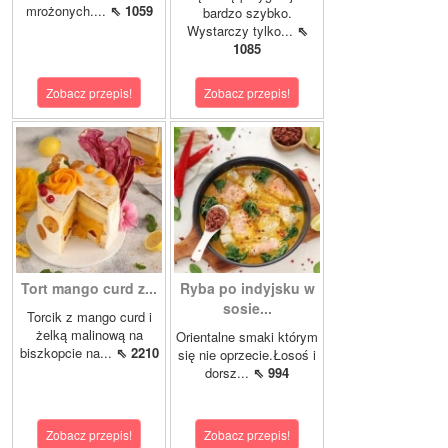
mrożonych....
⇖ 1059
bardzo szybko.
Wystarczy tylko...
⇖
1085
Zobacz przepis!
Zobacz przepis!
Tort mango curd z...
Ryba po indyjsku w
sosie...
Torcik z mango curd i
żelką malinową na
Orientalne smaki którym
biszkopcie na...
⇖ 2210
się nie oprzecie.Łosoś i
dorsz...
⇖ 994
Zobacz przepis!
Zobacz przepis!