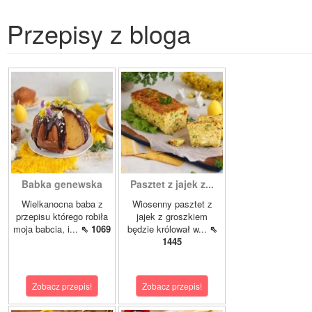
Przepisy z bloga
Babka genewska
Pasztet z jajek z...
Wielkanocna baba z
Wiosenny pasztet z
przepisu którego robiła
jajek z groszkiem
moja babcia, i...
⇖ 1069
będzie królował w...
⇖
1445
Zobacz przepis!
Zobacz przepis!