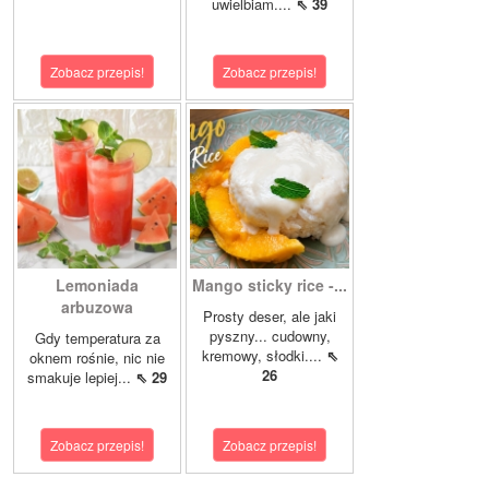
uwielbiam....
⇖ 39
Zobacz przepis!
Zobacz przepis!
Lemoniada
Mango sticky rice -...
arbuzowa
Prosty deser, ale jaki
pyszny... cudowny,
Gdy temperatura za
kremowy, słodki....
⇖
oknem rośnie, nic nie
26
smakuje lepiej...
⇖ 29
Zobacz przepis!
Zobacz przepis!