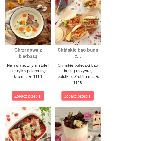
Chrzanowa z
Chińskie bao buns
kiełbasą
z...
Na świątecznym stole i
Chińskie bułeczki bao
nie tylko poleca się
buns puszyste,
krem...
⇖ 1114
leciutkie. Zrobiłam...
⇖
1110
Zobacz przepis!
Zobacz przepis!