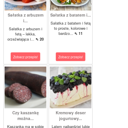
Sałatka z arbuzem
Sałatka z batatem i...
i...
Sałatka z batatem i fetą
to proste, kolorowe i
Sałatka z arbuzem i
bardzo...
⇖ 11
fetą – lekka,
orzeźwiająca i...
⇖ 20
Zobacz przepis!
Zobacz przepis!
Czy kaszankę
Kremowy deser
można...
jogurtowy...
Kaszanka ma w sobie
Latem najbardziej lubię