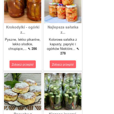
Krokodylki - ogórki
Najlepsza sałatka
z...
z...
Pyszne, lekko pikantne,
Kolorowa sałatka z
lekko słodkie,
kapusty, papryki i
chrupiące,...
⇖ 286
ogórków Niektóre...
⇖
278
Zobacz przepis!
Zobacz przepis!