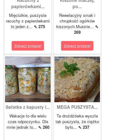
Racuchy z
Kiszone inaczej,
papierówkami...
po...
Mięciutkie, puszyste
Rewelacyjny smak i
racuchy z papierówkami
chrupkość ogórków
to jeden z...
⇖ 275
kiszonych.Musicie...
⇖
269
Zobacz przepis!
Zobacz przepis!
Sałatka z kapusty i...
MEGA PUSZYSTA...
Wakacje to dla wielu
Ta drożdżówka wyszła
czas odpoczynku. Dla
tak puszysta, że ciężko
mnie jednak to...
⇖ 260
było...
⇖ 237