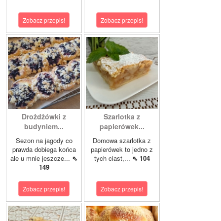
Zobacz przepis!
Zobacz przepis!
Drożdżówki z
Szarlotka z
budyniem...
papierówek...
Sezon na jagody co
Domowa szarlotka z
prawda dobiega końca
papierówek to jedno z
ale u mnie jeszcze...
⇖
tych ciast,...
⇖ 104
149
Zobacz przepis!
Zobacz przepis!