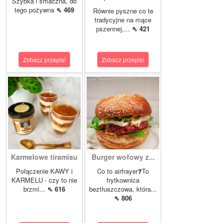
Szybka i smaczna, do
tego pożywna
⇖ 469
Równie pyszne co te
tradycyjne na mące
pszennej,...
⇖ 421
Zobacz przepis!
Zobacz przepis!
Karmelowe tiramisu
Burger wołowy z...
Połączenie KAWY i
Co to airfrayer❓To
KARMELU - czy to nie
frytkownica
brzmi...
⇖ 616
beztłuszczowa, która...
⇖ 806