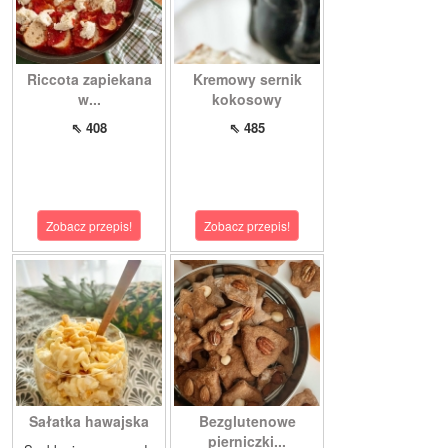
Riccota zapiekana
Kremowy sernik
w...
kokosowy
⇖ 408
⇖ 485
Zobacz przepis!
Zobacz przepis!
Sałatka hawajska
Bezglutenowe
pierniczki...