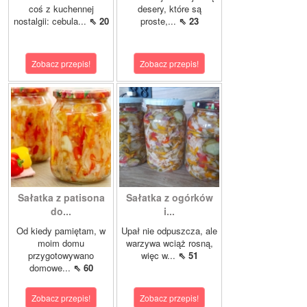
coś z kuchennej
desery, które są
nostalgii: cebula...
⇖ 20
proste,...
⇖ 23
Zobacz przepis!
Zobacz przepis!
Sałatka z patisona
Sałatka z ogórków
do...
i...
Od kiedy pamiętam, w
Upał nie odpuszcza, ale
moim domu
warzywa wciąż rosną,
przygotowywano
więc w...
⇖ 51
domowe...
⇖ 60
Zobacz przepis!
Zobacz przepis!