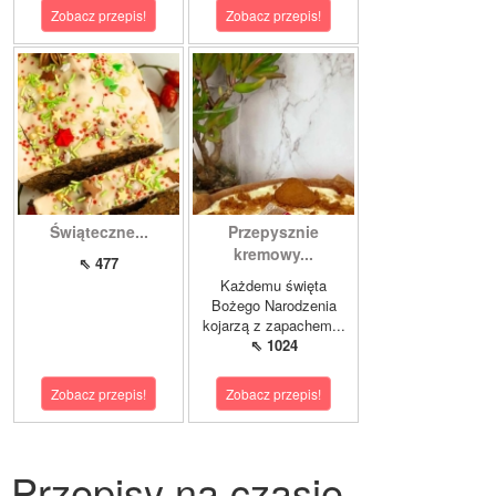
Zobacz przepis!
Zobacz przepis!
Świąteczne...
Przepysznie
kremowy...
⇖ 477
Każdemu święta
Bożego Narodzenia
kojarzą z zapachem...
⇖ 1024
Zobacz przepis!
Zobacz przepis!
Przepisy na czasie