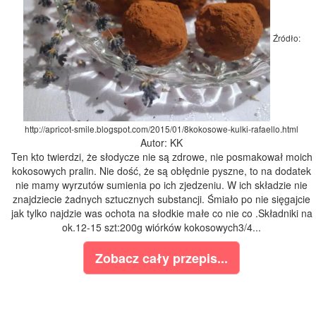
Źródło:
http://apricot-smile.blogspot.com/2015/01/8kokosowe-kulki-rafaello.html
Autor: KK
Ten kto twierdzi, że słodycze nie są zdrowe, nie posmakował moich
kokosowych pralin. Nie dość, że są obłędnie pyszne, to na dodatek
nie mamy wyrzutów sumienia po ich zjedzeniu. W ich składzie nie
znajdziecie żadnych sztucznych substancji. Śmiało po nie sięgajcie
jak tylko najdzie was ochota na słodkie małe co nie co .Składniki na
ok.12-15 szt:200g wiórków kokosowych3/4...
Zobacz cały przepis...