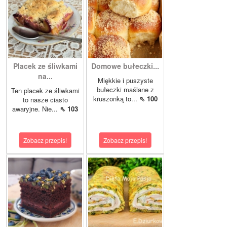
Placek ze śliwkami
Domowe bułeczki...
na...
Miękkie i puszyste
bułeczki maślane z
Ten placek ze śliwkami
kruszonką to...
⇖ 100
to nasze ciasto
awaryjne. Nie...
⇖ 103
Zobacz przepis!
Zobacz przepis!