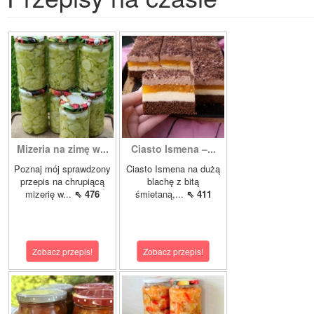
Mizeria na zimę w...
Ciasto Ismena –...
Poznaj mój sprawdzony
Ciasto Ismena na dużą
przepis na chrupiącą
blachę z bitą
mizerię w...
⇖ 476
śmietaną,...
⇖ 411
Zobacz przepis!
Zobacz przepis!