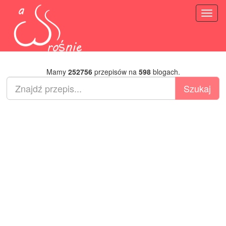
Toggl
naviga
Mamy
252756
przepisów na
598
blogach.