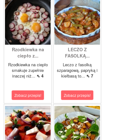
Rzodkiewka na
LECZO Z
ciepło z...
FASOLKĄ...
Rzodkiewka na ciepło
Leczo z fasolką
smakuje zupełnie
szparagową, papryką i
inaczej niż...
⇖ 4
kiełbasą to...
⇖ 7
Zobacz przepis!
Zobacz przepis!