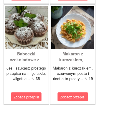
Babeczki
Makaron z
czekoladowe z...
kurczakiem,...
Jeśli szukasz prostego
Makaron z kurczakiem,
przepisu na mięciutkie,
czerwonym pesto i
wilgotne...
⇖ 35
ricottą to prosty...
⇖ 19
Zobacz przepis!
Zobacz przepis!