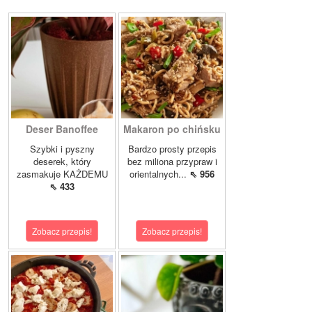
Deser Banoffee
Makaron po chińsku
Szybki i pyszny
Bardzo prosty przepis
deserek, który
bez miliona przypraw i
zasmakuje KAŻDEMU
orientalnych...
⇖ 956
⇖ 433
Zobacz przepis!
Zobacz przepis!