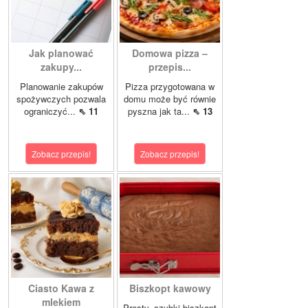
Jak planować
Domowa pizza –
zakupy...
przepis...
Planowanie zakupów
Pizza przygotowana w
spożywczych pozwala
domu może być równie
ograniczyć...
⇖ 11
pyszna jak ta...
⇖ 13
Zobacz przepis!
Zobacz przepis!
Ciasto Kawa z
Biszkopt kawowy
mlekiem
Prosty, szybki biszkopt