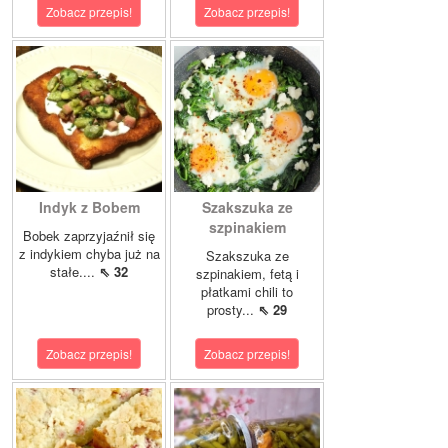
Zobacz przepis!
Zobacz przepis!
Indyk z Bobem
Szakszuka ze
szpinakiem
Bobek zaprzyjaźnił się
z indykiem chyba już na
Szakszuka ze
stałe....
⇖ 32
szpinakiem, fetą i
płatkami chili to
prosty...
⇖ 29
Zobacz przepis!
Zobacz przepis!