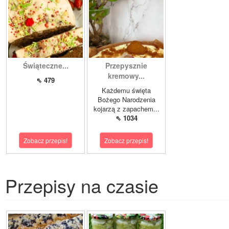
Świąteczne...
Przepysznie
kremowy...
⇖ 479
Każdemu święta
Bożego Narodzenia
kojarzą z zapachem...
⇖ 1034
Zobacz przepis!
Zobacz przepis!
Przepisy na czasie