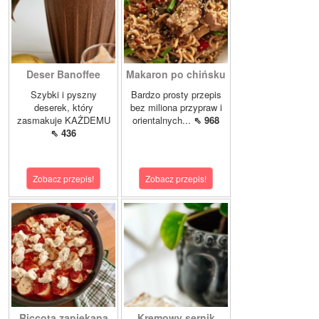
Deser Banoffee
Makaron po chińsku
Szybki i pyszny
Bardzo prosty przepis
deserek, który
bez miliona przypraw i
zasmakuje KAŻDEMU
orientalnych...
⇖ 968
⇖ 436
Zobacz przepis!
Zobacz przepis!
Riccota zapiekana
Kremowy sernik