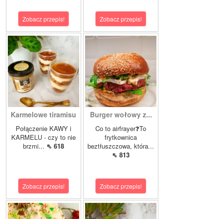
Zobacz przepis!
Zobacz przepis!
Karmelowe tiramisu
Burger wołowy z...
Połączenie KAWY i
Co to airfrayer❓To
KARMELU - czy to nie
frytkownica
brzmi...
⇖ 618
beztłuszczowa, która...
⇖ 813
Zobacz przepis!
Zobacz przepis!