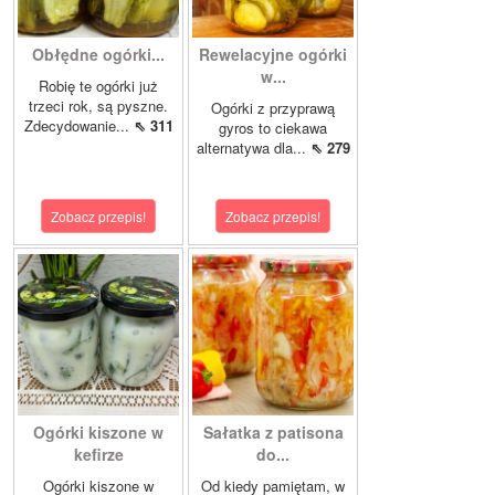
Obłędne ogórki...
Rewelacyjne ogórki
w...
Robię te ogórki już
trzeci rok, są pyszne.
Ogórki z przyprawą
Zdecydowanie...
⇖ 311
gyros to ciekawa
alternatywa dla...
⇖ 279
Zobacz przepis!
Zobacz przepis!
Ogórki kiszone w
Sałatka z patisona
kefirze
do...
Ogórki kiszone w
Od kiedy pamiętam, w