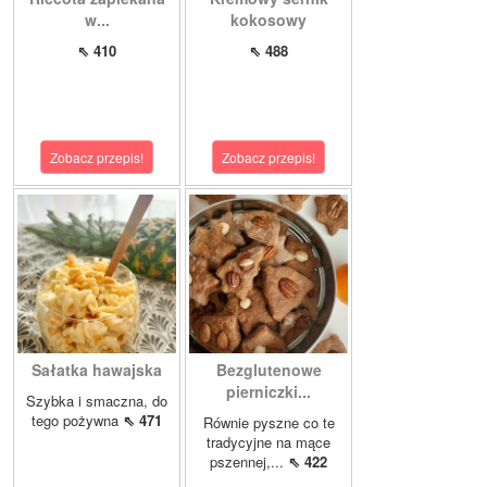
w...
kokosowy
⇖ 410
⇖ 488
Zobacz przepis!
Zobacz przepis!
Sałatka hawajska
Bezglutenowe
pierniczki...
Szybka i smaczna, do
tego pożywna
⇖ 471
Równie pyszne co te
tradycyjne na mące
pszennej,...
⇖ 422