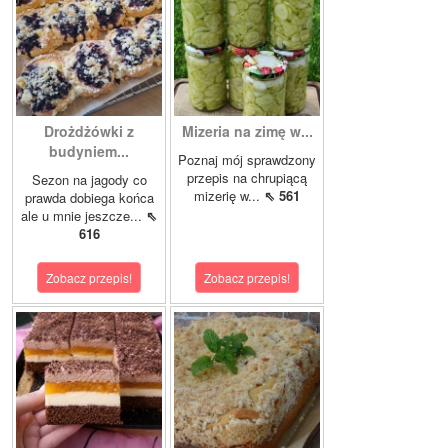
Drożdżówki z
Mizeria na zimę w...
budyniem...
Poznaj mój sprawdzony
przepis na chrupiącą
Sezon na jagody co
mizerię w...
⇖ 561
prawda dobiega końca
ale u mnie jeszcze...
⇖
616
Zobacz przepis!
Zobacz przepis!