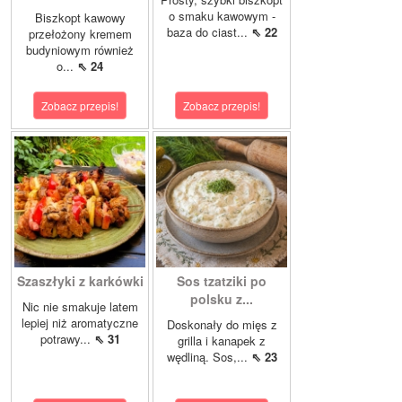
o smaku kawowym -
Biszkopt kawowy
baza do ciast...
⇖ 22
przełożony kremem
budyniowym również
o...
⇖ 24
Zobacz przepis!
Zobacz przepis!
Szaszłyki z karkówki
Sos tzatziki po
polsku z...
Nic nie smakuje latem
lepiej niż aromatyczne
Doskonały do mięs z
potrawy...
⇖ 31
grilla i kanapek z
wędliną. Sos,...
⇖ 23