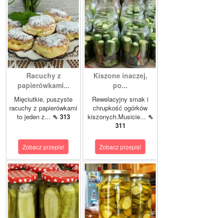
Racuchy z
Kiszone inaczej,
papierówkami...
po...
Mięciutkie, puszyste
Rewelacyjny smak i
racuchy z papierówkami
chrupkość ogórków
to jeden z...
⇖ 313
kiszonych.Musicie...
⇖
311
Zobacz przepis!
Zobacz przepis!