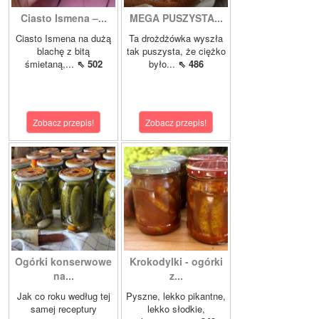
Ciasto Ismena –...
MEGA PUSZYSTA...
Ciasto Ismena na dużą
Ta drożdżówka wyszła
blachę z bitą
tak puszysta, że ciężko
śmietaną,...
⇖ 502
było...
⇖ 486
Zobacz przepis!
Zobacz przepis!
Ogórki konserwowe
Krokodylki - ogórki
na...
z...
Jak co roku według tej
Pyszne, lekko pikantne,
samej receptury
lekko słodkie,