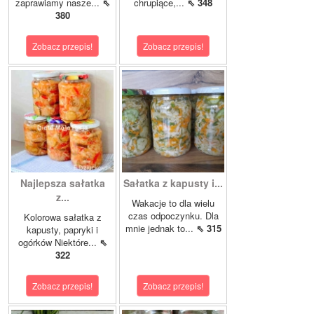
zaprawiamy nasze...
⇖
chrupiące,...
⇖ 348
380
Zobacz przepis!
Zobacz przepis!
Najlepsza sałatka
Sałatka z kapusty i...
z...
Wakacje to dla wielu
czas odpoczynku. Dla
Kolorowa sałatka z
mnie jednak to...
⇖ 315
kapusty, papryki i
ogórków Niektóre...
⇖
322
Zobacz przepis!
Zobacz przepis!