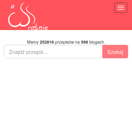
Toggl
naviga
Mamy
252816
przepisów na
598
blogach.