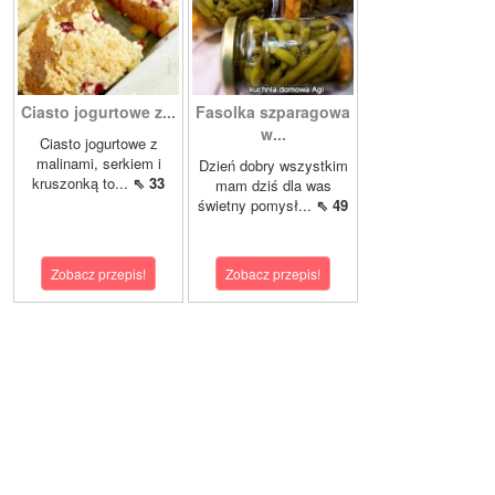
Ciasto jogurtowe z...
Fasolka szparagowa
w...
Ciasto jogurtowe z
malinami, serkiem i
Dzień dobry wszystkim
kruszonką to...
⇖ 33
mam dziś dla was
świetny pomysł...
⇖ 49
Zobacz przepis!
Zobacz przepis!