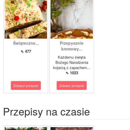
Świąteczne...
Przepysznie
kremowy...
⇖ 477
Każdemu święta
Bożego Narodzenia
kojarzą z zapachem...
⇖ 1023
Zobacz przepis!
Zobacz przepis!
Przepisy na czasie