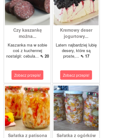
Czy kaszankę
Kremowy deser
można...
jogurtowy...
Kaszanka ma w sobie
Latem najbardziej lubię
coś z kuchennej
desery, które są
nostalgii: cebula...
⇖ 20
proste,...
⇖ 17
Zobacz przepis!
Zobacz przepis!
Sałatka z patisona
Sałatka z ogórków