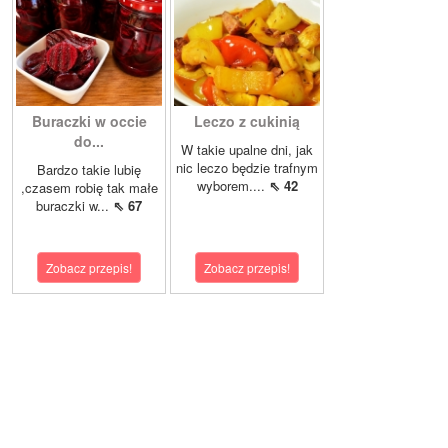
Buraczki w occie
Leczo z cukinią
do...
W takie upalne dni, jak
nic leczo będzie trafnym
Bardzo takie lubię
wyborem....
⇖ 42
,czasem robię tak małe
buraczki w...
⇖ 67
Zobacz przepis!
Zobacz przepis!