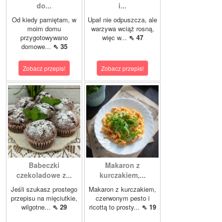
do...
i...
Od kiedy pamiętam, w
Upał nie odpuszcza, ale
moim domu
warzywa wciąż rosną,
przygotowywano
więc w...
⇖ 47
domowe...
⇖ 35
Zobacz przepis!
Zobacz przepis!
Babeczki
Makaron z
czekoladowe z...
kurczakiem,...
Jeśli szukasz prostego
Makaron z kurczakiem,
przepisu na mięciutkie,
czerwonym pesto i
wilgotne...
⇖ 29
ricottą to prosty...
⇖ 19