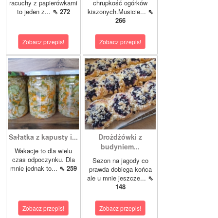
racuchy z papierówkami
chrupkość ogórków
to jeden z...
⇖ 272
kiszonych.Musicie...
⇖
266
Zobacz przepis!
Zobacz przepis!
Sałatka z kapusty i...
Drożdżówki z
budyniem...
Wakacje to dla wielu
czas odpoczynku. Dla
Sezon na jagody co
mnie jednak to...
⇖ 259
prawda dobiega końca
ale u mnie jeszcze...
⇖
148
Zobacz przepis!
Zobacz przepis!