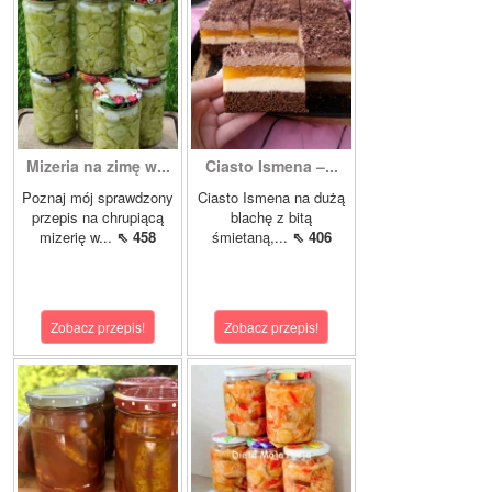
Mizeria na zimę w...
Ciasto Ismena –...
Poznaj mój sprawdzony
Ciasto Ismena na dużą
przepis na chrupiącą
blachę z bitą
mizerię w...
⇖ 458
śmietaną,...
⇖ 406
Zobacz przepis!
Zobacz przepis!