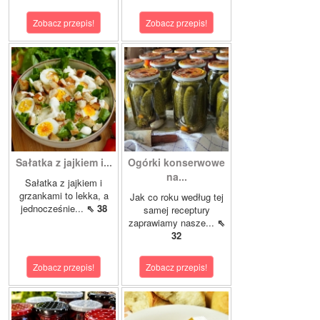
Zobacz przepis!
Zobacz przepis!
Sałatka z jajkiem i...
Ogórki konserwowe
na...
Sałatka z jajkiem i
grzankami to lekka, a
Jak co roku według tej
jednocześnie...
⇖ 38
samej receptury
zaprawiamy nasze...
⇖
32
Zobacz przepis!
Zobacz przepis!