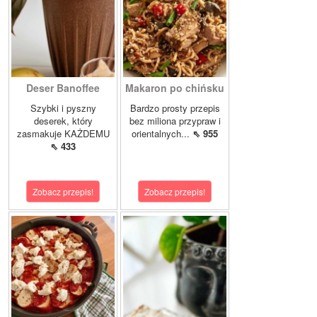
Deser Banoffee
Makaron po chińsku
Szybki i pyszny
Bardzo prosty przepis
deserek, który
bez miliona przypraw i
zasmakuje KAŻDEMU
orientalnych...
⇖ 955
⇖ 433
Zobacz przepis!
Zobacz przepis!