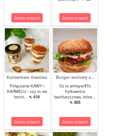
Zobacz przepis!
Zobacz przepis!
Karmelowe tiramisu
Burger wołowy z...
Połączenie KAWY i
Co to airfrayer❓To
KARMELU - czy to nie
frytkownica
brzmi...
⇖ 616
beztłuszczowa, która...
⇖ 805
Zobacz przepis!
Zobacz przepis!