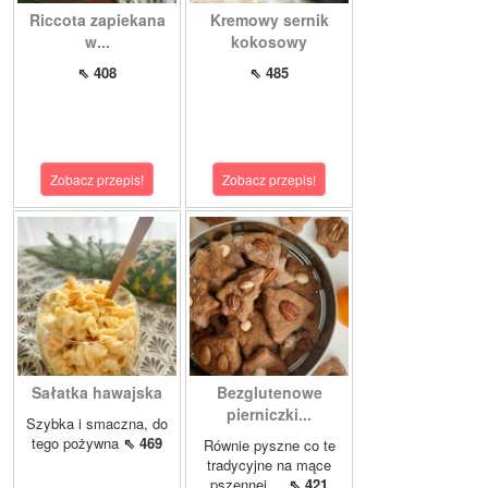
Riccota zapiekana
Kremowy sernik
w...
kokosowy
⇖ 408
⇖ 485
Zobacz przepis!
Zobacz przepis!
Sałatka hawajska
Bezglutenowe
pierniczki...
Szybka i smaczna, do
tego pożywna
⇖ 469
Równie pyszne co te
tradycyjne na mące
pszennej,...
⇖ 421