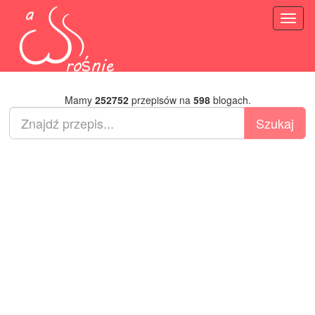
Toggl
naviga
Mamy
252752
przepisów na
598
blogach.