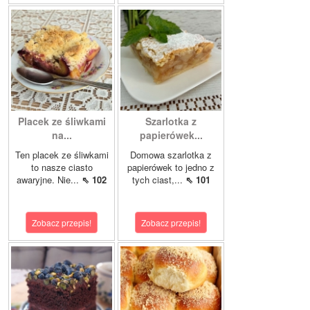
Placek ze śliwkami
Szarlotka z
na...
papierówek...
Ten placek ze śliwkami
Domowa szarlotka z
to nasze ciasto
papierówek to jedno z
awaryjne. Nie...
⇖ 102
tych ciast,...
⇖ 101
Zobacz przepis!
Zobacz przepis!