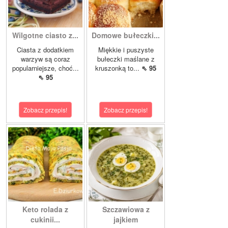
Wilgotne ciasto z...
Domowe bułeczki...
Ciasta z dodatkiem
Miękkie i puszyste
warzyw są coraz
bułeczki maślane z
popularniejsze, choć...
kruszonką to...
⇖ 95
⇖ 95
Zobacz przepis!
Zobacz przepis!
Keto rolada z
Szczawiowa z
cukinii...
jajkiem