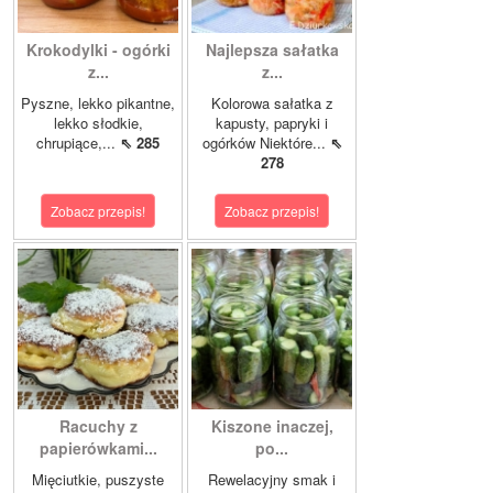
Krokodylki - ogórki
Najlepsza sałatka
z...
z...
Pyszne, lekko pikantne,
Kolorowa sałatka z
lekko słodkie,
kapusty, papryki i
chrupiące,...
⇖ 285
ogórków Niektóre...
⇖
278
Zobacz przepis!
Zobacz przepis!
Racuchy z
Kiszone inaczej,
papierówkami...
po...
Mięciutkie, puszyste
Rewelacyjny smak i