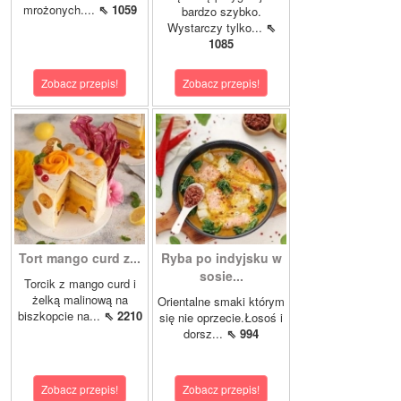
mrożonych....
⇖ 1059
bardzo szybko.
Wystarczy tylko...
⇖
1085
Zobacz przepis!
Zobacz przepis!
Tort mango curd z...
Ryba po indyjsku w
sosie...
Torcik z mango curd i
żelką malinową na
Orientalne smaki którym
biszkopcie na...
⇖ 2210
się nie oprzecie.Łosoś i
dorsz...
⇖ 994
Zobacz przepis!
Zobacz przepis!