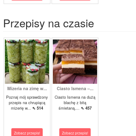
Przepisy na czasie
Mizeria na zimę w...
Ciasto Ismena –...
Poznaj mój sprawdzony
Ciasto Ismena na dużą
przepis na chrupiącą
blachę z bitą
mizerię w...
⇖ 514
śmietaną,...
⇖ 457
Zobacz przepis!
Zobacz przepis!