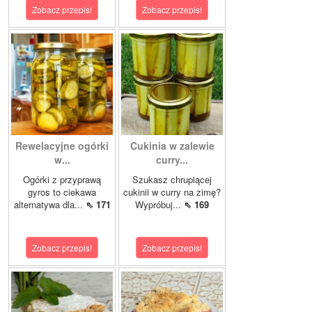
Zobacz przepis!
Zobacz przepis!
Rewelacyjne ogórki
Cukinia w zalewie
w...
curry...
Ogórki z przyprawą
Szukasz chrupiącej
gyros to ciekawa
cukinii w curry na zimę?
alternatywa dla...
⇖ 171
Wypróbuj...
⇖ 169
Zobacz przepis!
Zobacz przepis!