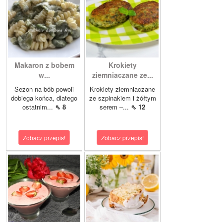
Makaron z bobem
Krokiety
w...
ziemniaczane ze...
Sezon na bób powoli
Krokiety ziemniaczane
dobiega końca, dlatego
ze szpinakiem i żółtym
ostatnim...
⇖ 8
serem –...
⇖ 12
Zobacz przepis!
Zobacz przepis!