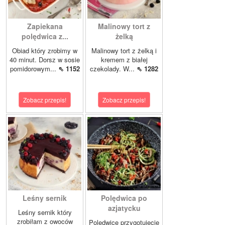
Zapiekana
Malinowy tort z
polędwica z...
żelką
Obiad który zrobimy w
Malinowy tort z żelką i
40 minut. Dorsz w sosie
kremem z białej
pomidorowym...
⇖ 1152
czekolady. W...
⇖ 1282
Zobacz przepis!
Zobacz przepis!
Leśny sernik
Polędwica po
azjatycku
Leśny sernik który
zrobiłam z owoców
Polędwicę przygotujecie