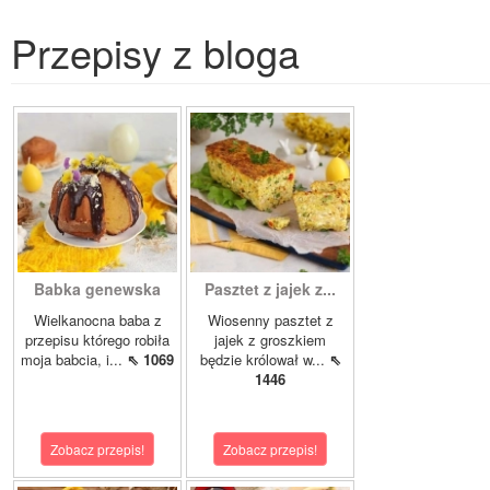
Przepisy z bloga
Babka genewska
Pasztet z jajek z...
Wielkanocna baba z
Wiosenny pasztet z
przepisu którego robiła
jajek z groszkiem
moja babcia, i...
⇖ 1069
będzie królował w...
⇖
1446
Zobacz przepis!
Zobacz przepis!