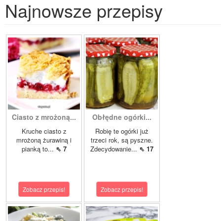
Najnowsze przepisy
Ciasto z mrożoną...
Obłędne ogórki...
Kruche ciasto z
Robię te ogórki już
mrożoną żurawiną i
trzeci rok, są pyszne.
pianką to...
⇖ 7
Zdecydowanie...
⇖ 17
Zobacz przepis!
Zobacz przepis!