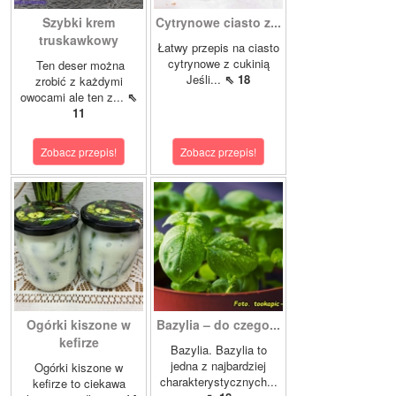
Szybki krem
Cytrynowe ciasto z...
truskawkowy
Łatwy przepis na ciasto
cytrynowe z cukinią
Ten deser można
Jeśli...
⇖ 18
zrobić z każdymi
owocami ale ten z...
⇖
11
Zobacz przepis!
Zobacz przepis!
Ogórki kiszone w
Bazylia – do czego...
kefirze
Bazylia. Bazylia to
jedna z najbardziej
Ogórki kiszone w
charakterystycznych...
kefirze to ciekawa