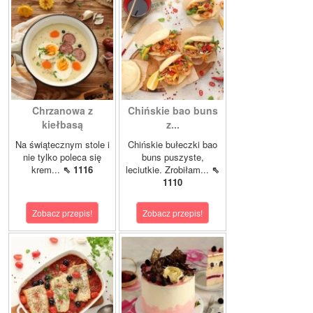
Chrzanowa z
Chińskie bao buns
kiełbasą
z...
Na świątecznym stole i
Chińskie bułeczki bao
nie tylko poleca się
buns puszyste,
krem...
⇖ 1116
leciutkie. Zrobiłam...
⇖
1110
Zobacz przepis!
Zobacz przepis!