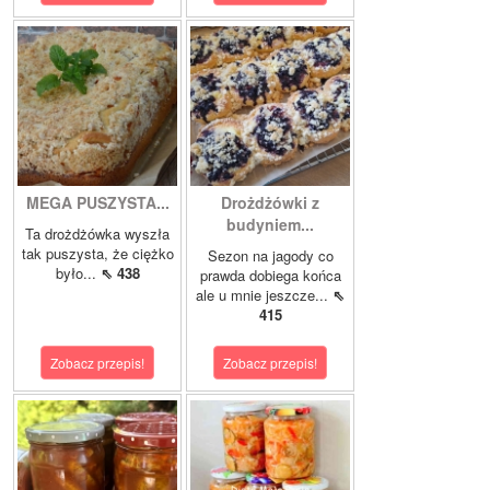
MEGA PUSZYSTA...
Drożdżówki z
budyniem...
Ta drożdżówka wyszła
tak puszysta, że ciężko
Sezon na jagody co
było...
⇖ 438
prawda dobiega końca
ale u mnie jeszcze...
⇖
415
Zobacz przepis!
Zobacz przepis!