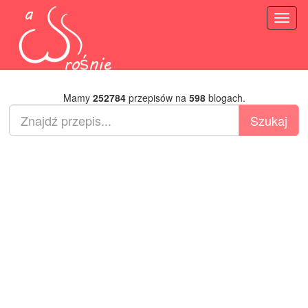
Toggl
naviga
Mamy
252784
przepisów na
598
blogach.