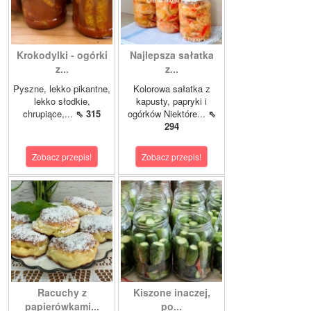
Krokodylki - ogórki
Najlepsza sałatka
z...
z...
Pyszne, lekko pikantne,
Kolorowa sałatka z
lekko słodkie,
kapusty, papryki i
chrupiące,...
⇖ 315
ogórków Niektóre...
⇖
294
Zobacz przepis!
Zobacz przepis!
Racuchy z
Kiszone inaczej,
papierówkami...
po...