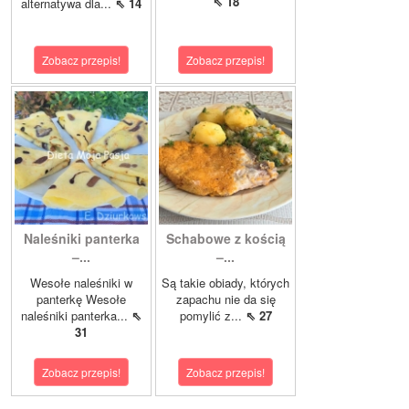
⇖ 18
alternatywa dla...
⇖ 14
Zobacz przepis!
Zobacz przepis!
Naleśniki panterka
Schabowe z kością
–...
–...
Wesołe naleśniki w
Są takie obiady, których
panterkę Wesołe
zapachu nie da się
naleśniki panterka...
⇖
pomylić z...
⇖ 27
31
Zobacz przepis!
Zobacz przepis!