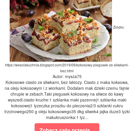
Źródło:
https://wesolakuchnia.blogspot.com/2019/09/kokosowy-piegusek-ze-sliwkami-
bez.html
Autor: mysza75
Kokosowe ciasto ze sliwkami, bez laktozy. Ciasto z maka koksowa,
na oleju kokosowym i z wiorkami. Dodalam mak dzieki czemu fajnie
chrupie w zebach.Taki piegusek kokosowy na sliwce do kawy
wyszedl.ciasto kruche:1 szklanka maki pszennej1 szklanka maki
kokosowej1 lyzeczka proszku do pieczenia2/3 szklanki cukru
trzcinowego250 g oleju kokosowego35 dkg sliwek4 jajka duze3 lyzki
makukruszonka:1 lyz...
Zobacz cały przepis...