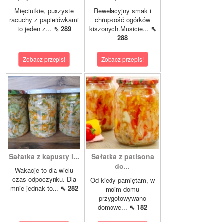
Mięciutkie, puszyste
Rewelacyjny smak i
racuchy z papierówkami
chrupkość ogórków
to jeden z...
⇖ 289
kiszonych.Musicie...
⇖
288
Zobacz przepis!
Zobacz przepis!
Sałatka z kapusty i...
Sałatka z patisona
do...
Wakacje to dla wielu
czas odpoczynku. Dla
Od kiedy pamiętam, w
mnie jednak to...
⇖ 282
moim domu
przygotowywano
domowe...
⇖ 182