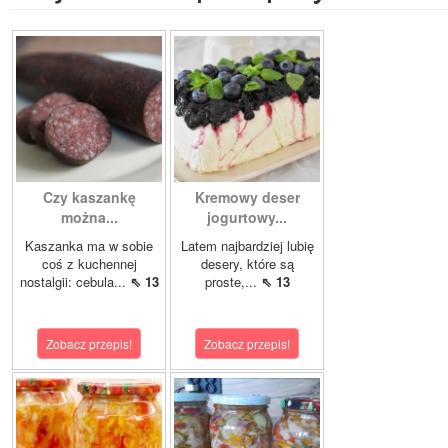
Czy kaszankę
Kremowy deser
można...
jogurtowy...
Kaszanka ma w sobie
Latem najbardziej lubię
coś z kuchennej
desery, które są
nostalgii: cebula...
⇖ 13
proste,...
⇖ 13
Zobacz przepis!
Zobacz przepis!