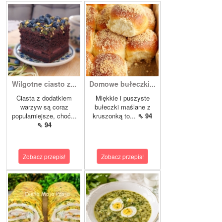
Wilgotne ciasto z...
Domowe bułeczki...
Ciasta z dodatkiem
Miękkie i puszyste
warzyw są coraz
bułeczki maślane z
popularniejsze, choć...
kruszonką to...
⇖ 94
⇖ 94
Zobacz przepis!
Zobacz przepis!