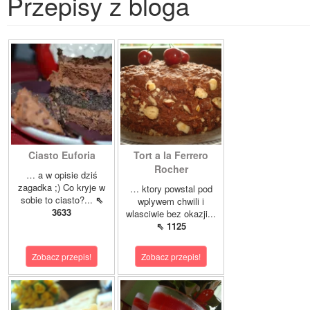
Przepisy z bloga
Ciasto Euforia
Tort a la Ferrero
Rocher
… a w opisie dziś
zagadka ;) Co kryje w
… ktory powstal pod
sobie to ciasto?...
⇖
wplywem chwili i
3633
wlasciwie bez okazji...
⇖ 1125
Zobacz przepis!
Zobacz przepis!