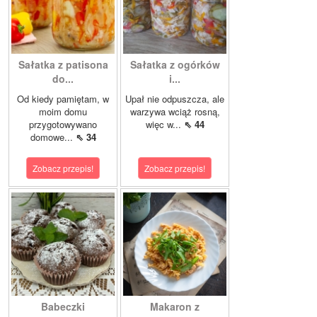
Sałatka z patisona
Sałatka z ogórków
do...
i...
Od kiedy pamiętam, w
Upał nie odpuszcza, ale
moim domu
warzywa wciąż rosną,
przygotowywano
więc w...
⇖ 44
domowe...
⇖ 34
Zobacz przepis!
Zobacz przepis!
Babeczki
Makaron z