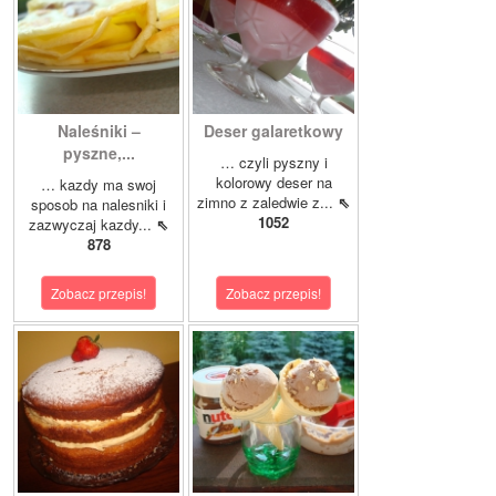
Naleśniki –
Deser galaretkowy
pyszne,...
… czyli pyszny i
kolorowy deser na
… kazdy ma swoj
zimno z zaledwie z...
⇖
sposob na nalesniki i
1052
zazwyczaj kazdy...
⇖
878
Zobacz przepis!
Zobacz przepis!