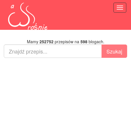
Toggl
naviga
Mamy
252752
przepisów na
598
blogach.