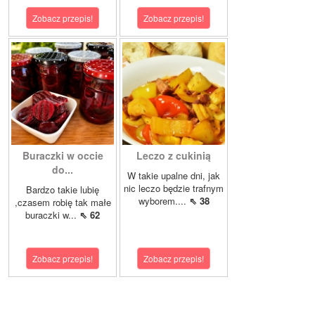
Zobacz przepis!
Zobacz przepis!
Buraczki w occie
Leczo z cukinią
do...
W takie upalne dni, jak
nic leczo będzie trafnym
Bardzo takie lubię
wyborem....
⇖ 38
,czasem robię tak małe
buraczki w...
⇖ 62
Zobacz przepis!
Zobacz przepis!