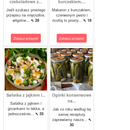
czekoladowe z...
kurczakiem,...
Jeśli szukasz prostego
Makaron z kurczakiem,
przepisu na mięciutkie,
czerwonym pesto i
wilgotne...
⇖ 28
ricottą to prosty...
⇖ 18
Zobacz przepis!
Zobacz przepis!
Sałatka z jajkiem i...
Ogórki konserwowe
na...
Sałatka z jajkiem i
grzankami to lekka, a
Jak co roku według tej
jednocześnie...
⇖ 35
samej receptury
zaprawiamy nasze...
⇖
30