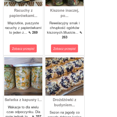
Racuchy z
Kiszone inaczej,
papierówkami...
po...
Mięciutkie, puszyste
Rewelacyjny smak i
racuchy z papierówkami
chrupkość ogórków
to jeden z...
⇖ 269
kiszonych.Musicie...
⇖
263
Zobacz przepis!
Zobacz przepis!
Sałatka z kapusty i...
Drożdżówki z
budyniem...
Wakacje to dla wielu
czas odpoczynku. Dla
Sezon na jagody co
mnie jednak to...
⇖ 257
prawda dobiega końca