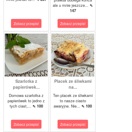
ale u mnie jeszcze...
⇖
147
Zobacz przepis!
Zobacz przepis!
Szarlotka z
Placek ze śliwkami
papierówek...
na...
Domowa szarlotka z
Ten placek ze śliwkami
papierówek to jedno z
to nasze ciasto
tych ciast,...
⇖ 100
awaryjne. Nie...
⇖ 100
Zobacz przepis!
Zobacz przepis!