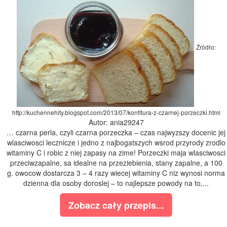
Źródło:
http://kuchennehity.blogspot.com/2013/07/konfitura-z-czarnej-porzeczki.html
Autor: ania29247
… czarna perla, czyli czarna porzeczka – czas najwyzszy docenic jej
wlasciwosci lecznicze i jedno z najbogatszych wsrod przyrody zrodlo
witaminy C i robic z niej zapasy na zime! Porzeczki maja wlasciwosci
przeciwzapalne, sa idealne na przeziebienia, stany zapalne, a 100
g. owocow dostarcza 3 – 4 razy wiecej witaminy C niz wynosi norma
dzienna dla osoby doroslej – to najlepsze powody na to,...
Zobacz cały przepis...