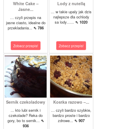
White Cake –
Lody z nutellą
Jasne...
… w takie upaly jak dzis
najlepsze dla ochlody
… czyli przepis na
sa lody…...
⇖ 1020
jasne ciasto, idealne do
przekladania...
⇖ 786
Zobacz przepis!
Zobacz przepis!
Sernik czekoladowy
Kostka razowo –...
... kto lubi sernik i
… czyli bardzo szybkie,
czekolade? Reka do
bardzo proste i bardzo
gory, bo to sernik...
⇖
zdrowe...
⇖ 907
936