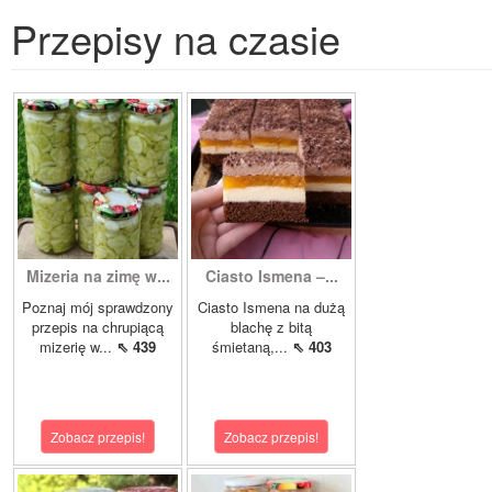
Przepisy na czasie
Mizeria na zimę w...
Ciasto Ismena –...
Poznaj mój sprawdzony
Ciasto Ismena na dużą
przepis na chrupiącą
blachę z bitą
mizerię w...
⇖ 439
śmietaną,...
⇖ 403
Zobacz przepis!
Zobacz przepis!