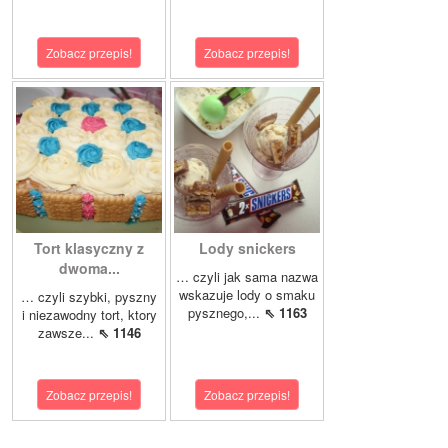
Zobacz przepis!
Zobacz przepis!
Tort klasyczny z
Lody snickers
dwoma...
… czyli jak sama nazwa
wskazuje lody o smaku
… czyli szybki, pyszny
pysznego,...
⇖ 1163
i niezawodny tort, ktory
zawsze...
⇖ 1146
Zobacz przepis!
Zobacz przepis!