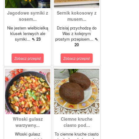
Jagodowe syrniki z
Sernik kokosowy z
sosem...
musem...
Nie jestem wielbicielką
Dzisiaj przychodzę do
klusek leniwych ale
Was z kolejnym
syrniki...
⇖ 23
prostym przepisem...
⇖
20
Zobacz przepis!
Zobacz przepis!
Włoski gulasz
Ciemne kruche
warzywny...
ciasto pod...
Włoski gulasz
To ciemne kruche ciasto