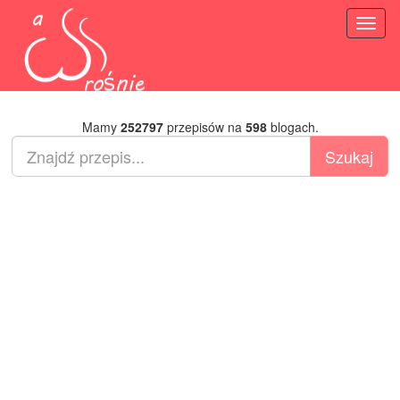
Toggl
naviga
Mamy
252797
przepisów na
598
blogach.