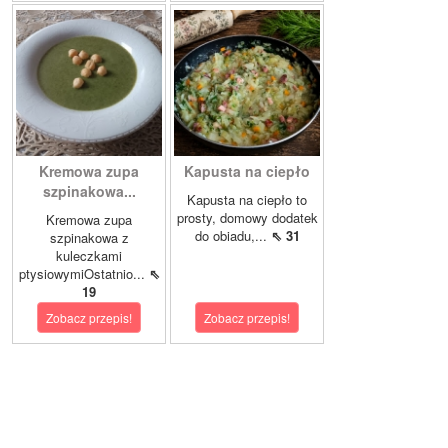
Kremowa zupa
Kapusta na ciepło
szpinakowa...
Kapusta na ciepło to
prosty, domowy dodatek
Kremowa zupa
do obiadu,...
⇖ 31
szpinakowa z
kuleczkami
ptysiowymiOstatnio...
⇖
19
Zobacz przepis!
Zobacz przepis!