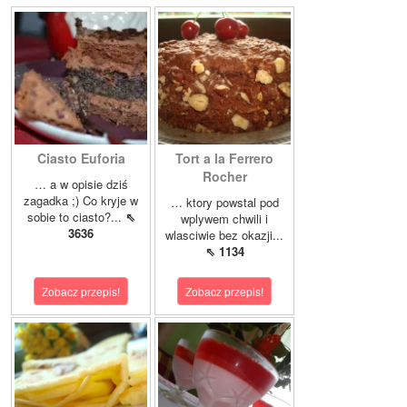
Ciasto Euforia
Tort a la Ferrero
Rocher
… a w opisie dziś
zagadka ;) Co kryje w
… ktory powstal pod
sobie to ciasto?...
⇖
wplywem chwili i
3636
wlasciwie bez okazji...
⇖ 1134
Zobacz przepis!
Zobacz przepis!