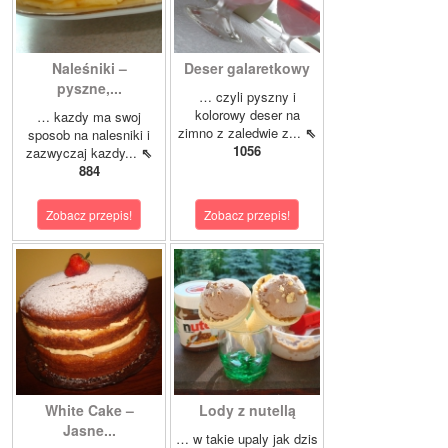
Naleśniki –
Deser galaretkowy
pyszne,...
… czyli pyszny i
kolorowy deser na
… kazdy ma swoj
zimno z zaledwie z...
⇖
sposob na nalesniki i
1056
zazwyczaj kazdy...
⇖
884
Zobacz przepis!
Zobacz przepis!
White Cake –
Lody z nutellą
Jasne...
… w takie upaly jak dzis