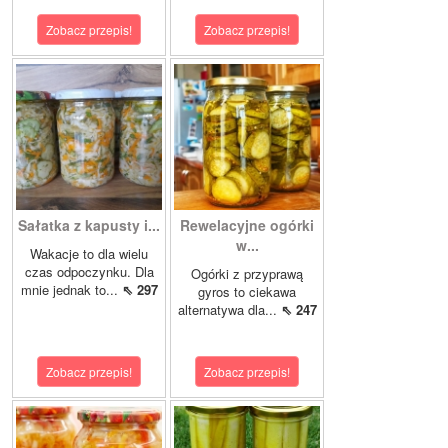
Zobacz przepis!
Zobacz przepis!
Sałatka z kapusty i...
Rewelacyjne ogórki
w...
Wakacje to dla wielu
czas odpoczynku. Dla
Ogórki z przyprawą
mnie jednak to...
⇖ 297
gyros to ciekawa
alternatywa dla...
⇖ 247
Zobacz przepis!
Zobacz przepis!