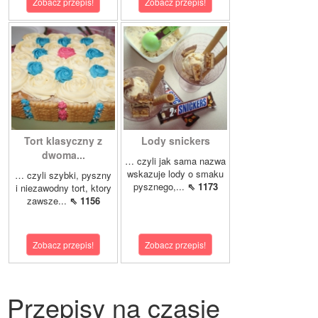
Zobacz przepis!
Zobacz przepis!
Tort klasyczny z
Lody snickers
dwoma...
… czyli jak sama nazwa
wskazuje lody o smaku
… czyli szybki, pyszny
pysznego,...
⇖ 1173
i niezawodny tort, ktory
zawsze...
⇖ 1156
Zobacz przepis!
Zobacz przepis!
Przepisy na czasie