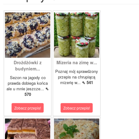
Drożdżówki z
Mizeria na zimę w...
budyniem...
Poznaj mój sprawdzony
przepis na chrupiącą
Sezon na jagody co
mizerię w...
⇖ 541
prawda dobiega końca
ale u mnie jeszcze...
⇖
570
Zobacz przepis!
Zobacz przepis!