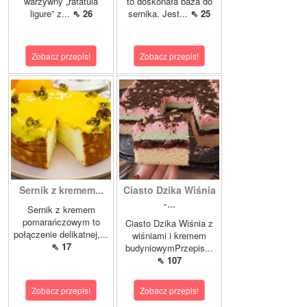
warzywny „ratatuia
to doskonała baza do
ligure” z...
⇖ 26
sernika. Jest...
⇖ 25
Zobacz przepis!
Zobacz przepis!
Sernik z kremem...
Ciasto Dzika Wiśnia
-...
Sernik z kremem
pomarańczowym to
Ciasto Dzika Wiśnia z
połączenie delikatnej,...
wiśniami i kremem
⇖ 17
budyniowymPrzepis...
⇖ 107
Zobacz przepis!
Zobacz przepis!