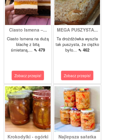
Ciasto Ismena –...
MEGA PUSZYSTA...
Ciasto Ismena na dużą
Ta drożdżówka wyszła
blachę z bitą
tak puszysta, że ciężko
śmietaną,...
⇖ 479
było...
⇖ 462
Zobacz przepis!
Zobacz przepis!
Krokodylki - ogórki
Najlepsza sałatka