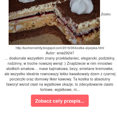
Źródło:
http://kuchennehity.blogspot.com/2016/06/kostka-alpejska.html
Autor: ania29247
… doskonale wszystkim znany przekladaniec, elegancki, podzielny,
rodzinny, w troche nowszej wersji :) Znajdziecie w nim mnostwo
slodkich smakow… mase kajmakowa, bezy, smietane kremowke,
ale wszystko idealnie rownowazy lekko kwaskowaty dzem z czarnej
porzeczki oraz domowy likier kawowy. Ta kostka to absolutny
faworyt wsrod ciast na wyjatkowe okazje, to zdecydowanie ciasto
tortowe, wyjatkowe, ni...
Zobacz cały przepis...