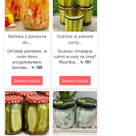
Sałatka z patisona
Cukinia w zalewie
do...
curry...
Od kiedy pamiętam, w
Szukasz chrupiącej
moim domu
cukinii w curry na zimę?
przygotowywano
Wypróbuj...
⇖ 181
domowe...
⇖ 189
Zobacz przepis!
Zobacz przepis!