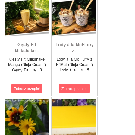
Gęsty Fit
Lody à la McFlurry
Milkshake...
z...
Gęsty Fit Milkshake
Lody à la McFlurry z
Mango (Ninja Creami)
KitKat (Ninja Creami)
Gęsty Fit...
⇖ 13
Lody à la...
⇖ 15
Zobacz przepis!
Zobacz przepis!