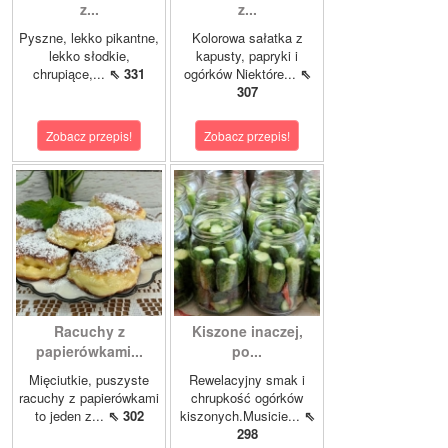
z...
z...
Pyszne, lekko pikantne,
Kolorowa sałatka z
lekko słodkie,
kapusty, papryki i
chrupiące,...
⇖ 331
ogórków Niektóre...
⇖
307
Zobacz przepis!
Zobacz przepis!
Racuchy z
Kiszone inaczej,
papierówkami...
po...
Mięciutkie, puszyste
Rewelacyjny smak i
racuchy z papierówkami
chrupkość ogórków
to jeden z...
⇖ 302
kiszonych.Musicie...
⇖
298