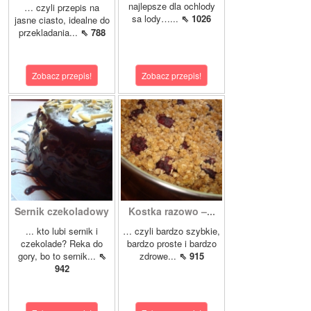
najlepsze dla ochlody
… czyli przepis na
sa lody…...
⇖ 1026
jasne ciasto, idealne do
przekladania...
⇖ 788
Zobacz przepis!
Zobacz przepis!
Sernik czekoladowy
Kostka razowo –...
... kto lubi sernik i
… czyli bardzo szybkie,
czekolade? Reka do
bardzo proste i bardzo
gory, bo to sernik...
⇖
zdrowe...
⇖ 915
942