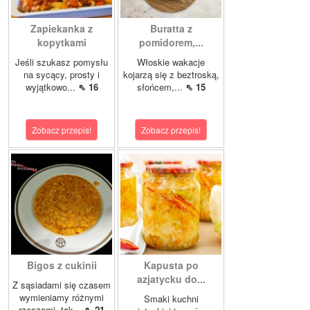
Zapiekanka z
Buratta z
kopytkami
pomidorem,...
Jeśli szukasz pomysłu
Włoskie wakacje
na sycący, prosty i
kojarzą się z beztroską,
wyjątkowo...
⇖ 16
słońcem,...
⇖ 15
Zobacz przepis!
Zobacz przepis!
Bigos z cukinii
Kapusta po
azjatycku do...
Z sąsiadami się czasem
wymieniamy różnymi
Smaki kuchni
rzeczami, tak...
⇖ 21