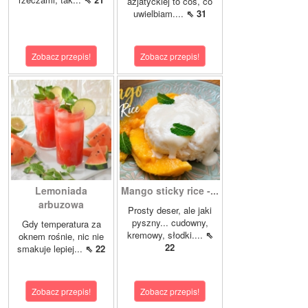
azjatyckiej to coś, co
uwielbiam....
⇖ 31
Zobacz przepis!
Zobacz przepis!
Lemoniada
Mango sticky rice -...
arbuzowa
Prosty deser, ale jaki
pyszny... cudowny,
Gdy temperatura za
kremowy, słodki....
⇖
oknem rośnie, nic nie
22
smakuje lepiej...
⇖ 22
Zobacz przepis!
Zobacz przepis!