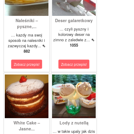
Naleśniki –
Deser galaretkowy
pyszne,...
… czyli pyszny i
kolorowy deser na
… kazdy ma swoj
zimno z zaledwie z...
⇖
sposob na nalesniki i
1055
zazwyczaj kazdy...
⇖
882
Zobacz przepis!
Zobacz przepis!
White Cake –
Lody z nutellą
Jasne...
… w takie upaly jak dzis