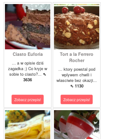
Ciasto Euforia
Tort a la Ferrero
Rocher
… a w opisie dziś
zagadka ;) Co kryje w
… ktory powstal pod
sobie to ciasto?...
⇖
wplywem chwili i
3636
wlasciwie bez okazji...
⇖ 1130
Zobacz przepis!
Zobacz przepis!