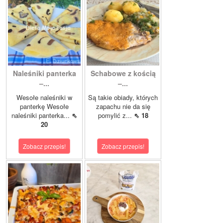
Naleśniki panterka
Schabowe z kością
–...
–...
Wesołe naleśniki w
Są takie obiady, których
panterkę Wesołe
zapachu nie da się
naleśniki panterka...
⇖
pomylić z...
⇖ 18
20
Zobacz przepis!
Zobacz przepis!