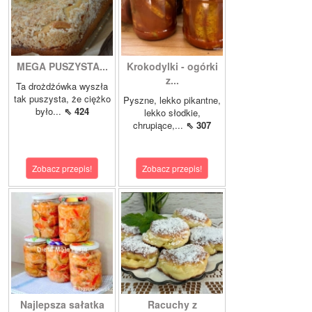
MEGA PUSZYSTA...
Krokodylki - ogórki
z...
Ta drożdżówka wyszła
tak puszysta, że ciężko
Pyszne, lekko pikantne,
było...
⇖ 424
lekko słodkie,
chrupiące,...
⇖ 307
Zobacz przepis!
Zobacz przepis!
Najlepsza sałatka
Racuchy z