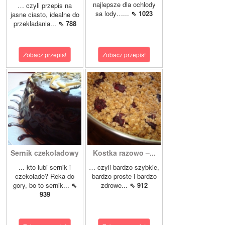
najlepsze dla ochlody
… czyli przepis na
sa lody…...
⇖ 1023
jasne ciasto, idealne do
przekladania...
⇖ 788
Zobacz przepis!
Zobacz przepis!
Sernik czekoladowy
Kostka razowo –...
... kto lubi sernik i
… czyli bardzo szybkie,
czekolade? Reka do
bardzo proste i bardzo
gory, bo to sernik...
⇖
zdrowe...
⇖ 912
939