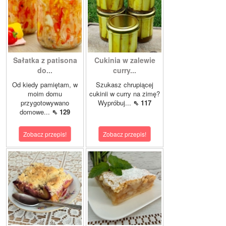
Sałatka z patisona
Cukinia w zalewie
do...
curry...
Od kiedy pamiętam, w
Szukasz chrupiącej
moim domu
cukinii w curry na zimę?
przygotowywano
Wypróbuj...
⇖ 117
domowe...
⇖ 129
Zobacz przepis!
Zobacz przepis!