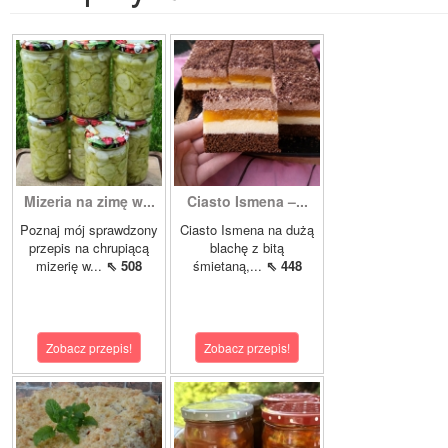
Mizeria na zimę w...
Ciasto Ismena –...
Poznaj mój sprawdzony
Ciasto Ismena na dużą
przepis na chrupiącą
blachę z bitą
mizerię w...
⇖ 508
śmietaną,...
⇖ 448
Zobacz przepis!
Zobacz przepis!