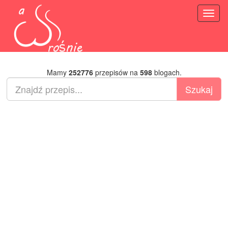
Toggl
naviga
Mamy
252776
przepisów na
598
blogach.