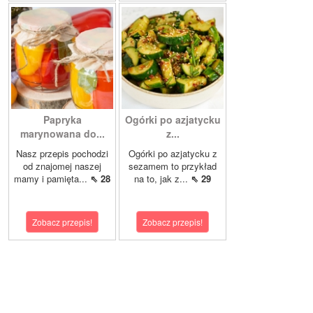
Papryka
Ogórki po azjatycku
marynowana do...
z...
Nasz przepis pochodzi
Ogórki po azjatycku z
od znajomej naszej
sezamem to przykład
mamy i pamięta...
⇖ 28
na to, jak z...
⇖ 29
Zobacz przepis!
Zobacz przepis!