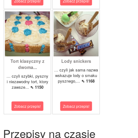
Zobacz przepis!
Zobacz przepis!
Tort klasyczny z
Lody snickers
dwoma...
… czyli jak sama nazwa
wskazuje lody o smaku
… czyli szybki, pyszny
pysznego,...
⇖ 1168
i niezawodny tort, ktory
zawsze...
⇖ 1150
Zobacz przepis!
Zobacz przepis!
Przepisy na czasie