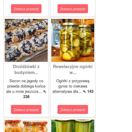
Zobacz przepis!
Zobacz przepis!
Drożdżówki z
Rewelacyjne ogórki
budyniem...
w...
Sezon na jagody co
Ogórki z przyprawą
prawda dobiega końca
gyros to ciekawa
ale u mnie jeszcze...
⇖
alternatywa dla...
⇖ 143
238
Zobacz przepis!
Zobacz przepis!