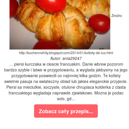
Źródło:
http://kuchennehity.blogspot.com/2014/01/kotlety-de-lux.html
Autor: ania29247
… piersi kurczaka w ciescie francuskim. Danie wbrew pozorom
bardzo szybie i latwe w przygotowaniu, a wyglada jakbysmy na jego
przygotowanie poswiecili co najmniej kilka godzin. Te kotlety
swietnie pasuja na swiateczny obiad lub jakies eleganckie przyjecie.
Piersi sa mieciutkie, soczyste, otulone chrupiaca kolderka z ciasta
francuskiego wygladaja naprawde zjawiskowo. Mozna je podac
solo, gd...
Zobacz cały przepis...