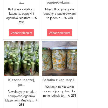
z...
papierówkami...
Kolorowa sałatka z
Mięciutkie, puszyste
kapusty, papryki i
racuchy z papierówkami
ogórków Niektóre...
⇖
to jeden z...
⇖ 284
288
Zobacz przepis!
Zobacz przepis!
Kiszone inaczej,
Sałatka z kapusty i...
po...
Wakacje to dla wielu
czas odpoczynku. Dla
Rewelacyjny smak i
mnie jednak to...
⇖ 279
chrupkość ogórków
kiszonych.Musicie...
⇖
281