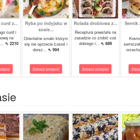
curd z...
Ryba po indyjsku w
Rolada drobiowa z...
Sernik 
sosie...
go curd i
Receptura powstała na
nową na
zasadzie co zrobić coś
Orientalne smaki którym
Krem
...
⇖ 2210
dobrego i...
⇖ 689
się nie oprzecie.Łosoś i
sernicze
dorsz...
⇖ 994
orzecha
zepis!
Zobacz przepis!
Zobacz przepis!
Zoba
asie