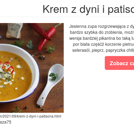
Krem z dyni i patis
Jesienna zupa rozgrzewająca z dy
bardzo szybka do zrobienia, możn
wersja bardziej pikantna bo taką 
por biała część2 korzenie piet
selerasól, pieprz, papryczka chi
Zobacz ca
m/2021/09/krem-z-dyni-i-patisona.html
ysza75