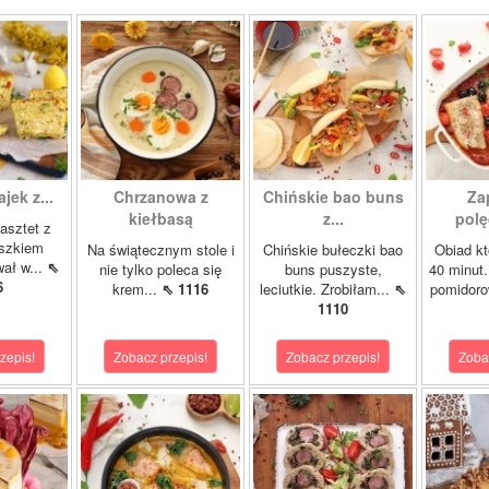
ajek z...
Chrzanowa z
Chińskie bao buns
Za
kiełbasą
z...
polę
asztet z
oszkiem
Na świątecznym stole i
Chińskie bułeczki bao
Obiad kt
wał w...
⇖
nie tylko poleca się
buns puszyste,
40 minut.
6
krem...
⇖ 1116
leciutkie. Zrobiłam...
⇖
pomidor
1110
zepis!
Zobacz przepis!
Zobacz przepis!
Zoba