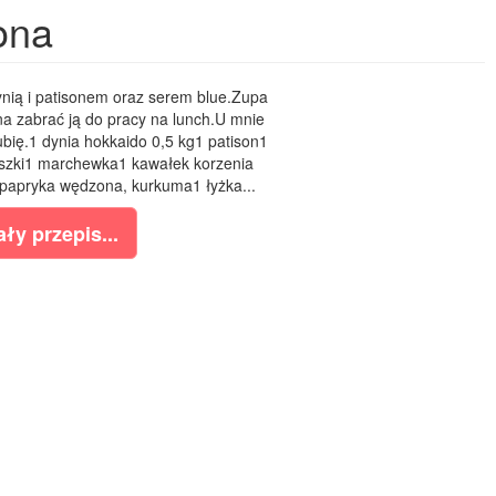
ona
nią i patisonem oraz serem blue.Zupa
a zabrać ją do pracy na lunch.U mnie
lubię.1 dynia hokkaido 0,5 kg1 patison1
ruszki1 marchewka1 kawałek korzenia
lipapryka wędzona, kurkuma1 łyżka...
ły przepis...