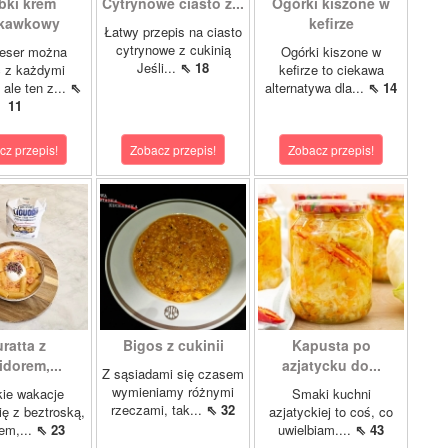
bki krem
Cytrynowe ciasto z...
Ogórki kiszone w
skawkowy
kefirze
Łatwy przepis na ciasto
cytrynowe z cukinią
eser można
Ogórki kiszone w
Jeśli...
⇖ 18
ć z każdymi
kefirze to ciekawa
ale ten z...
⇖
alternatywa dla...
⇖ 14
11
cz przepis!
Zobacz przepis!
Zobacz przepis!
ratta z
Bigos z cukinii
Kapusta po
dorem,...
azjatycku do...
Z sąsiadami się czasem
wymieniamy różnymi
ie wakacje
Smaki kuchni
rzeczami, tak...
⇖ 32
ię z beztroską,
azjatyckiej to coś, co
em,...
⇖ 23
uwielbiam....
⇖ 43