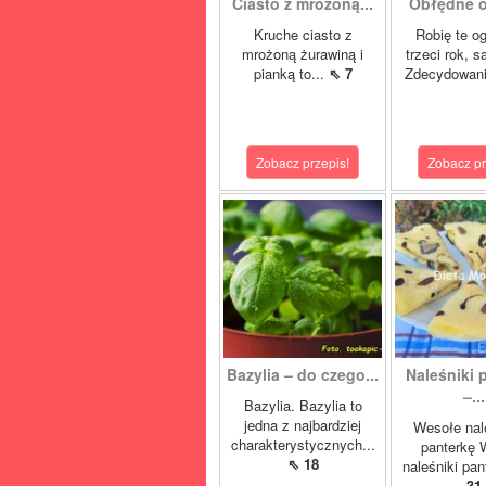
Ciasto z mrożoną...
Obłędne og
Kruche ciasto z
Robię te og
mrożoną żurawiną i
trzeci rok, 
pianką to...
⇖ 7
Zdecydowani
Zobacz przepis!
Zobacz pr
Bazylia – do czego...
Naleśniki 
–...
Bazylia. Bazylia to
jedna z najbardziej
Wesołe nal
charakterystycznych...
panterkę 
⇖ 18
naleśniki pan
31