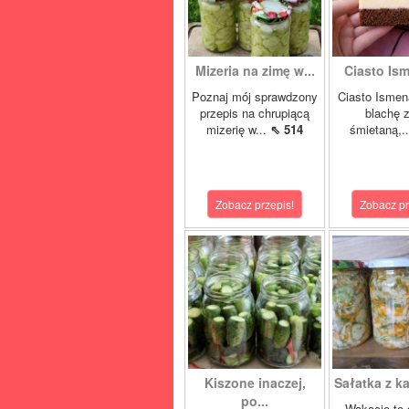
Mizeria na zimę w...
Ciasto Ism
Poznaj mój sprawdzony
Ciasto Ismen
przepis na chrupiącą
blachę z
mizerię w...
⇖ 514
śmietaną,.
Zobacz przepis!
Zobacz pr
Kiszone inaczej,
Sałatka z ka
po...
Wakacje to 