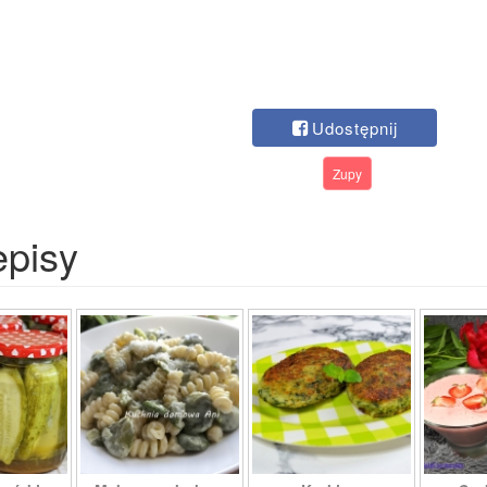
Udostępnij
Zupy
episy