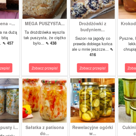
ena –...
MEGA PUSZYSTA...
Drożdżówki z
Krokody
budyniem...
a na dużą
Ta drożdżówka wyszła
 bitą
tak puszysta, że ciężko
Sezon na jagody co
Pyszne, l
..
⇖ 457
było...
⇖ 438
prawda dobiega końca
lekk
ale u mnie jeszcze...
⇖
chrupią
416
zepis!
Zobacz przepis!
Zobacz przepis!
Zoba
pusty i...
Sałatka z patisona
Rewelacyjne ogórki
Cukini
do...
w...
c
dla wielu