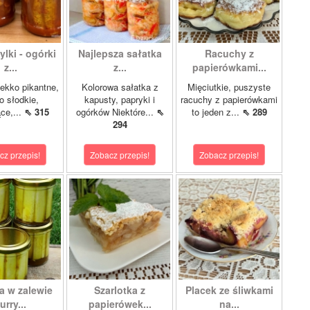
lki - ogórki
Najlepsza sałatka
Racuchy z
z...
z...
papierówkami...
ekko pikantne,
Kolorowa sałatka z
Mięciutkie, puszyste
o słodkie,
kapusty, papryki i
racuchy z papierówkami
ce,...
⇖ 315
ogórków Niektóre...
⇖
to jeden z...
⇖ 289
294
cz przepis!
Zobacz przepis!
Zobacz przepis!
a w zalewie
Szarlotka z
Placek ze śliwkami
urry...
papierówek...
na...