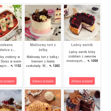
piekana
Malinowy tort z
Leśny sernik
dwica z...
żelką
Leśny sernik który
zrobiłam z owoców
óry zrobimy w
Malinowy tort z żelką i
mrożonych....
⇖ 1059
 Dorsz w sosie
kremem z białej
owym...
⇖ 1152
czekolady. W...
⇖ 1282
cz przepis!
Zobacz przepis!
Zobacz przepis!