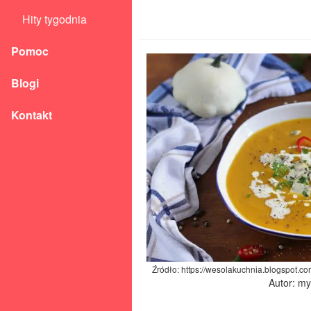
Hity tygodnia
Pomoc
Blogi
Kontakt
Źródło: https://wesolakuchnia.blogspot.co
Autor: m