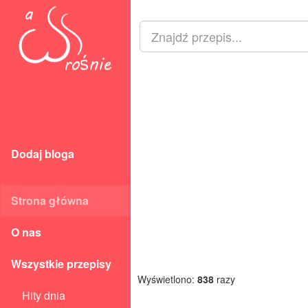
Dodaj bloga
Strona główna
O nas
Wszystkie przepisy
Wyświetlono:
838
razy
Hity dnia