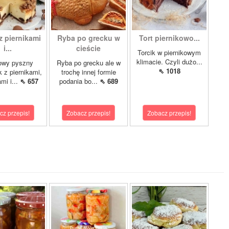
z piernikami
Ryba po grecku w
Tort piernikowo...
i...
cieście
Torcik w piernikowym
klimacie. Czyli dużo...
owy pyszny
Ryba po grecku ale w
⇖ 1018
k z piernikami,
trochę innej formie
mi i...
⇖ 657
podania bo...
⇖ 689
cz przepis!
Zobacz przepis!
Zobacz przepis!