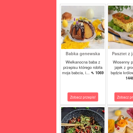
Babka genewska
Pasztet z j
Wielkanocna baba z
Wiosenny p
przepisu którego robiła
jajek z gr
moja babcia, i...
⇖ 1069
będzie królo
144
Zobacz przepis!
Zobacz pr