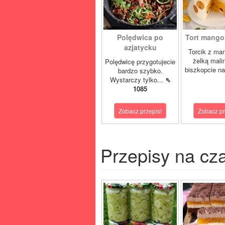
Polędwica po
Tort mango 
azjatycku
Torcik z man
żelką mali
Polędwicę przygotujecie
biszkopcie na
bardzo szybko.
Wystarczy tylko...
⇖
1085
Zobacz przepis!
Zobacz pr
Przepisy na cz