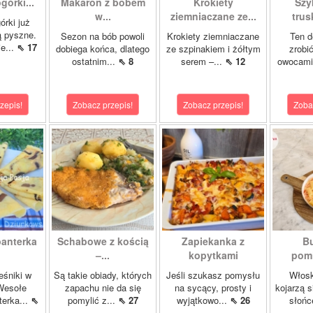
órki...
Makaron z bobem
Krokiety
Szy
w...
ziemniaczane ze...
tru
órki już
są pyszne.
Sezon na bób powoli
Krokiety ziemniaczane
Ten d
e...
⇖ 17
dobiega końca, dlatego
ze szpinakiem i żółtym
zrobi
ostatnim...
⇖ 8
serem –...
⇖ 12
owocami 
zepis!
Zobacz przepis!
Zobacz przepis!
Zoba
panterka
Schabowe z kością
Zapiekanka z
Bu
–...
kopytkami
pomi
eśniki w
Są takie obiady, których
Jeśli szukasz pomysłu
Włosk
Wesołe
zapachu nie da się
na sycący, prosty i
kojarzą s
terka...
⇖
pomylić z...
⇖ 27
wyjątkowo...
⇖ 26
słońc