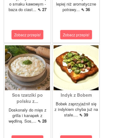
o smaku kawowym -
lepiej niż aromatyczne
baza do ciast...
⇖ 27
potrawy...
⇖ 36
Zobacz przepis!
Zobacz przepis!
Sos tzatziki po
Indyk z Bobem
polsku z...
Bobek zaprzyjaźnił się
z indykiem chyba już na
Doskonały do mięs z
stałe....
⇖ 39
grilla i kanapek z
wędliną. Sos,...
⇖ 28