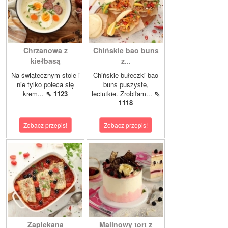
Chrzanowa z
Chińskie bao buns
kiełbasą
z...
Na świątecznym stole i
Chińskie bułeczki bao
nie tylko poleca się
buns puszyste,
krem...
⇖ 1123
leciutkie. Zrobiłam...
⇖
1118
Zobacz przepis!
Zobacz przepis!
Zapiekana
Malinowy tort z