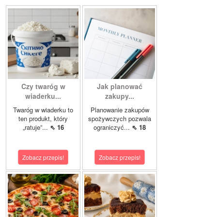
Czy twaróg w
Jak planować
wiaderku...
zakupy...
Twaróg w wiaderku to
Planowanie zakupów
ten produkt, który
spożywczych pozwala
„ratuje”...
⇖ 16
ograniczyć...
⇖ 18
Zobacz przepis!
Zobacz przepis!