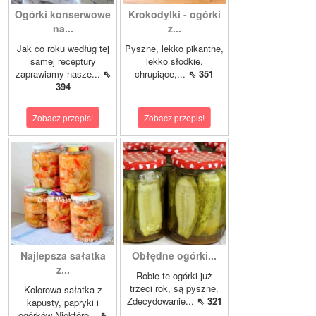
Ogórki konserwowe
Krokodylki - ogórki
na...
z...
Jak co roku według tej
Pyszne, lekko pikantne,
samej receptury
lekko słodkie,
zaprawiamy nasze...
⇖
chrupiące,...
⇖ 351
394
Zobacz przepis!
Zobacz przepis!
Najlepsza sałatka
Obłędne ogórki...
z...
Robię te ogórki już
trzeci rok, są pyszne.
Kolorowa sałatka z
Zdecydowanie...
⇖ 321
kapusty, papryki i
ogórków Niektóre...
⇖