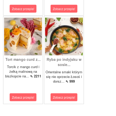
Zobacz przepis!
Zobacz przepis!
Tort mango curd z...
Ryba po indyjsku w
sosie...
Torcik z mango curd i
żelką malinową na
Orientalne smaki którym
biszkopcie na...
⇖ 2211
się nie oprzecie.Łosoś i
dorsz...
⇖ 999
Zobacz przepis!
Zobacz przepis!