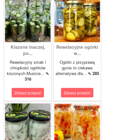
Kiszone inaczej,
Rewelacyjne ogórki
po...
w...
Rewelacyjny smak i
Ogórki z przyprawą
chrupkość ogórków
gyros to ciekawa
kiszonych.Musicie...
⇖
alternatywa dla...
⇖ 285
316
Zobacz przepis!
Zobacz przepis!