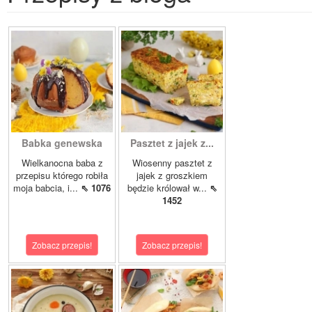
Babka genewska
Pasztet z jajek z...
Wielkanocna baba z
Wiosenny pasztet z
przepisu którego robiła
jajek z groszkiem
moja babcia, i...
⇖ 1076
będzie królował w...
⇖
1452
Zobacz przepis!
Zobacz przepis!