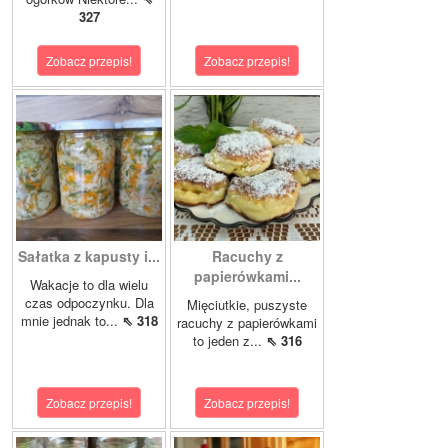
327
Zobacz przepis!
Zobacz przepis!
Sałatka z kapusty i...
Racuchy z
papierówkami...
Wakacje to dla wielu
czas odpoczynku. Dla
Mięciutkie, puszyste
mnie jednak to...
⇖ 318
racuchy z papierówkami
to jeden z...
⇖ 316
Zobacz przepis!
Zobacz przepis!