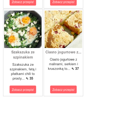
Zobacz przepis!
Zobacz przepis!
Szakszuka ze
Ciasto jogurtowe z...
szpinakiem
Ciasto jogurtowe z
malinami, serkiem i
Szakszuka ze
kruszonką to...
⇖ 37
szpinakiem, fetą i
płatkami chili to
prosty...
⇖ 35
Zobacz przepis!
Zobacz przepis!