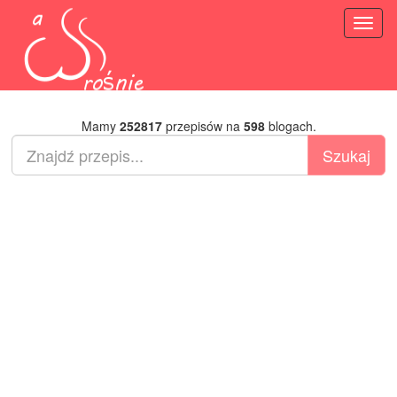
Toggl
naviga
Mamy
252817
przepisów na
598
blogach.