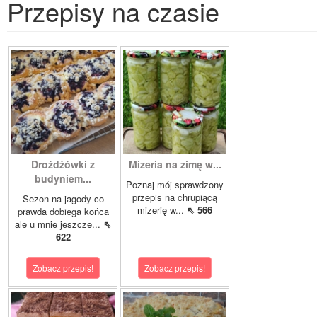
Przepisy na czasie
Drożdżówki z
Mizeria na zimę w...
budyniem...
Poznaj mój sprawdzony
przepis na chrupiącą
Sezon na jagody co
mizerię w...
⇖ 566
prawda dobiega końca
ale u mnie jeszcze...
⇖
622
Zobacz przepis!
Zobacz przepis!