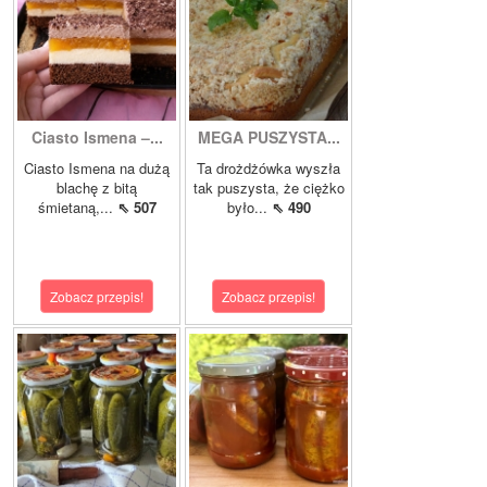
Ciasto Ismena –...
MEGA PUSZYSTA...
Ciasto Ismena na dużą
Ta drożdżówka wyszła
blachę z bitą
tak puszysta, że ciężko
śmietaną,...
⇖ 507
było...
⇖ 490
Zobacz przepis!
Zobacz przepis!