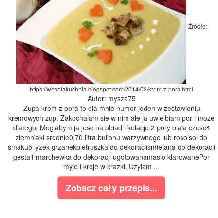
Źródło:
https://wesolakuchnia.blogspot.com/2014/02/krem-z-pora.html
Autor: mysza75
Zupa krem z pora to dla mnie numer jeden w zestawieniu
kremowych zup. Zakochalam sie w nim ale ja uwielbiam por i moze
dlatego. Moglabym ja jesc na obiad i kolacje.2 pory biala czesc4
ziemniaki srednie0,70 litra bulionu warzywnego lub rosolsol do
smaku5 lyzek grzanekpietruszka do dekoracjismietana do dekoracji
gesta1 marchewka do dekoracji ugotowanamaslo klarowanePor
myje i kroje w krazki. Uzylam ...
Zobacz cały przepis...