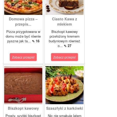
Domowa pizza –
Ciasto Kawa z
przepis...
mlekiem
Pizza przygotowana w
Biszkopt kawowy
domu może być równie
przełożony kremem
pyszna jak ta...
⇖ 16
budyniowym również
o...
⇖ 27
Zobacz przepis!
Zobacz przepis!
Biszkopt kawowy
Szaszłyki z karkówki
Prosty, szybki biszkopt
Nic nie smakuje latem