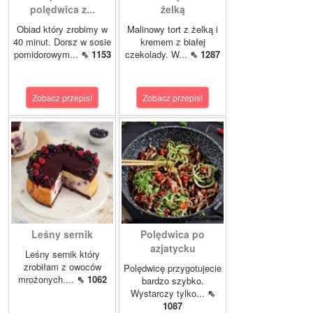
polędwica z...
żelką
Obiad który zrobimy w
Malinowy tort z żelką i
40 minut. Dorsz w sosie
kremem z białej
pomidorowym...
⇖ 1153
czekolady. W...
⇖ 1287
Zobacz przepis!
Zobacz przepis!
Leśny sernik
Polędwica po
azjatycku
Leśny sernik który
zrobiłam z owoców
Polędwicę przygotujecie
mrożonych....
⇖ 1062
bardzo szybko.
Wystarczy tylko...
⇖
1087