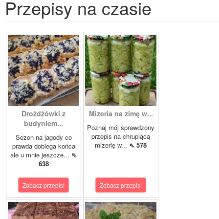
Przepisy na czasie
Drożdżówki z
Mizeria na zimę w...
budyniem...
Poznaj mój sprawdzony
przepis na chrupiącą
Sezon na jagody co
mizerię w...
⇖ 578
prawda dobiega końca
ale u mnie jeszcze...
⇖
638
Zobacz przepis!
Zobacz przepis!