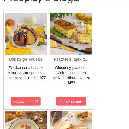
Babka genewska
Pasztet z jajek z...
Wielkanocna baba z
Wiosenny pasztet z
przepisu którego robiła
jajek z groszkiem
moja babcia, i...
⇖ 1077
będzie królował w...
⇖
1453
Zobacz przepis!
Zobacz przepis!