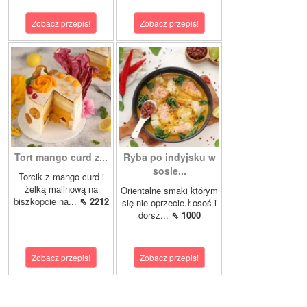
Zobacz przepis!
Zobacz przepis!
Tort mango curd z...
Ryba po indyjsku w
sosie...
Torcik z mango curd i
żelką malinową na
Orientalne smaki którym
biszkopcie na...
⇖ 2212
się nie oprzecie.Łosoś i
dorsz...
⇖ 1000
Zobacz przepis!
Zobacz przepis!