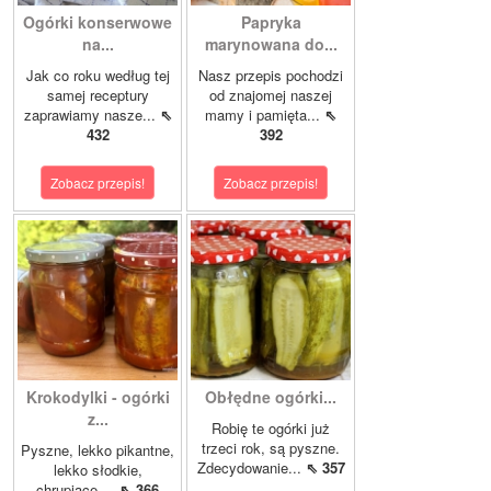
Ogórki konserwowe
Papryka
na...
marynowana do...
Jak co roku według tej
Nasz przepis pochodzi
samej receptury
od znajomej naszej
zaprawiamy nasze...
⇖
mamy i pamięta...
⇖
432
392
Zobacz przepis!
Zobacz przepis!
Krokodylki - ogórki
Obłędne ogórki...
z...
Robię te ogórki już
trzeci rok, są pyszne.
Pyszne, lekko pikantne,
Zdecydowanie...
⇖ 357
lekko słodkie,
chrupiące,...
⇖ 366