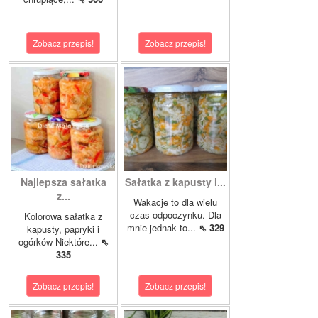
Zobacz przepis!
Zobacz przepis!
Najlepsza sałatka
Sałatka z kapusty i...
z...
Wakacje to dla wielu
czas odpoczynku. Dla
Kolorowa sałatka z
mnie jednak to...
⇖ 329
kapusty, papryki i
ogórków Niektóre...
⇖
335
Zobacz przepis!
Zobacz przepis!