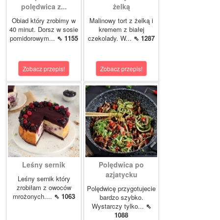
polędwica z...
żelką
Obiad który zrobimy w
Malinowy tort z żelką i
40 minut. Dorsz w sosie
kremem z białej
pomidorowym...
⇖ 1155
czekolady. W...
⇖ 1287
Zobacz przepis!
Zobacz przepis!
Leśny sernik
Polędwica po
azjatycku
Leśny sernik który
zrobiłam z owoców
Polędwicę przygotujecie
mrożonych....
⇖ 1063
bardzo szybko.
Wystarczy tylko...
⇖
1088