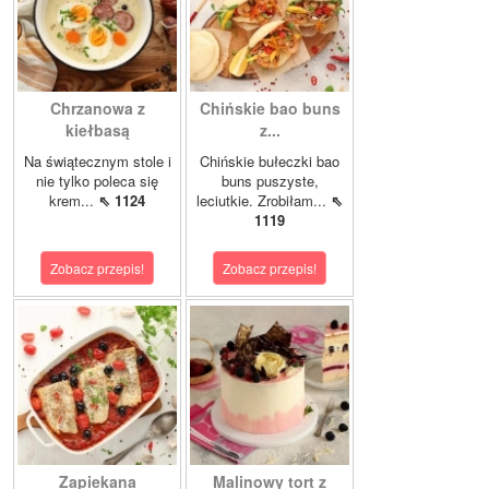
Chrzanowa z
Chińskie bao buns
kiełbasą
z...
Na świątecznym stole i
Chińskie bułeczki bao
nie tylko poleca się
buns puszyste,
krem...
⇖ 1124
leciutkie. Zrobiłam...
⇖
1119
Zobacz przepis!
Zobacz przepis!
Zapiekana
Malinowy tort z