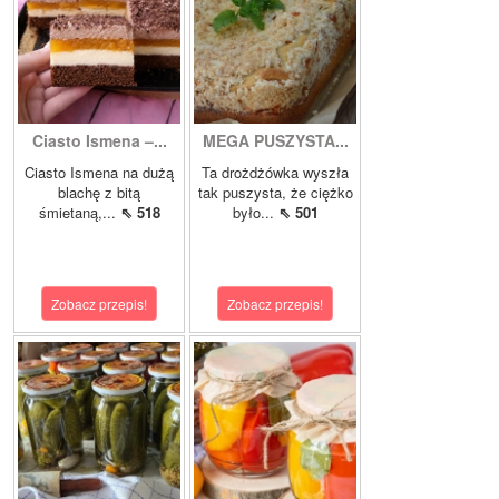
Ciasto Ismena –...
MEGA PUSZYSTA...
Ciasto Ismena na dużą
Ta drożdżówka wyszła
blachę z bitą
tak puszysta, że ciężko
śmietaną,...
⇖ 518
było...
⇖ 501
Zobacz przepis!
Zobacz przepis!