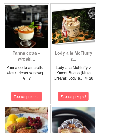
Panna cotta –
Lody à la McFlurry
włoski...
z...
Panna cotta amaretto –
Lody à la McFlurry z
włoski deser w nowej...
Kinder Bueno (Ninja
⇖ 17
Creami) Lody à...
⇖ 20
Zobacz przepis!
Zobacz przepis!