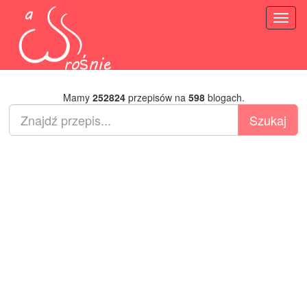
Toggl
naviga
Mamy
252824
przepisów na
598
blogach.