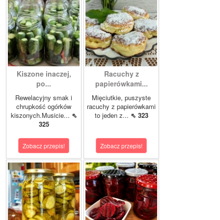
Kiszone inaczej,
Racuchy z
po...
papierówkami...
Rewelacyjny smak i
Mięciutkie, puszyste
chrupkość ogórków
racuchy z papierówkami
kiszonych.Musicie...
⇖
to jeden z...
⇖ 323
325
Zobacz przepis!
Zobacz przepis!