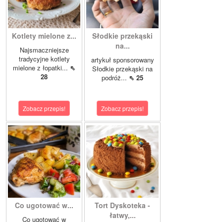
Kotlety mielone z...
Słodkie przekąski
na...
Najsmaczniejsze
tradycyjne kotlety
artykuł sponsorowany
mielone z łopatki...
⇖
Słodkie przekąski na
28
podróż...
⇖ 25
Zobacz przepis!
Zobacz przepis!
Co ugotować w...
Tort Dyskoteka -
łatwy,...
Co ugotować w