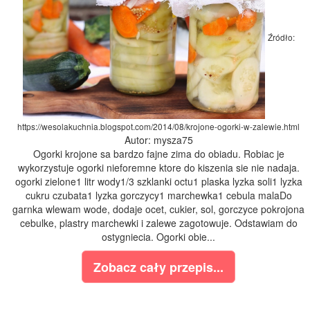
Źródło:
https://wesolakuchnia.blogspot.com/2014/08/krojone-ogorki-w-zalewie.html
Autor: mysza75
Ogorki krojone sa bardzo fajne zima do obiadu. Robiac je
wykorzystuje ogorki nieforemne ktore do kiszenia sie nie nadaja.
ogorki zielone1 litr wody1/3 szklanki octu1 plaska lyzka soli1 lyzka
cukru czubata1 lyzka gorczycy1 marchewka1 cebula malaDo
garnka wlewam wode, dodaje ocet, cukier, sol, gorczyce pokrojona
cebulke, plastry marchewki i zalewe zagotowuje. Odstawiam do
ostygniecia. Ogorki obie...
Zobacz cały przepis...