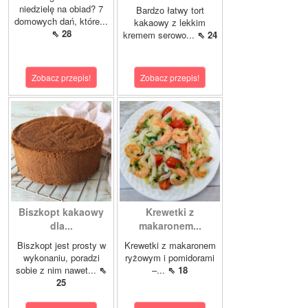
niedzielę na obiad? 7
Bardzo łatwy tort
domowych dań, które...
kakaowy z lekkim
⇖ 28
kremem serowo...
⇖ 24
Zobacz przepis!
Zobacz przepis!
Biszkopt kakaowy
Krewetki z
dla...
makaronem...
Biszkopt jest prosty w
Krewetki z makaronem
wykonaniu, poradzi
ryżowym i pomidorami
sobie z nim nawet...
⇖
–...
⇖ 18
25