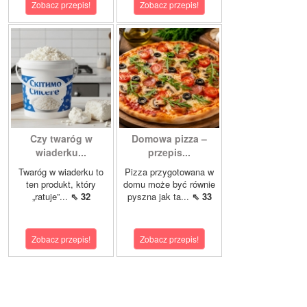
Zobacz przepis!
Zobacz przepis!
Czy twaróg w
Domowa pizza –
wiaderku...
przepis...
Twaróg w wiaderku to
Pizza przygotowana w
ten produkt, który
domu może być równie
„ratuje”...
⇖ 32
pyszna jak ta...
⇖ 33
Zobacz przepis!
Zobacz przepis!