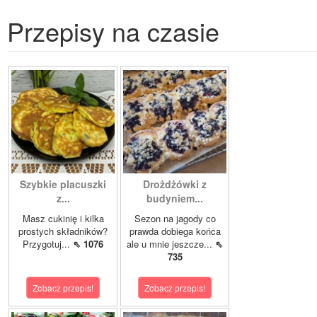
Przepisy na czasie
Szybkie placuszki
Drożdżówki z
z...
budyniem...
Masz cukinię i kilka
Sezon na jagody co
prostych składników?
prawda dobiega końca
Przygotuj...
⇖ 1076
ale u mnie jeszcze...
⇖
735
Zobacz przepis!
Zobacz przepis!