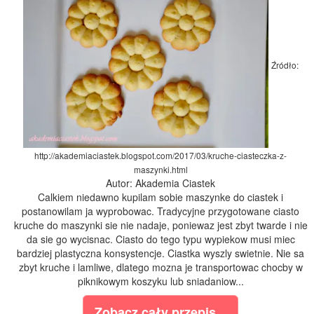
Źródło:
http://akademiaciastek.blogspot.com/2017/03/kruche-ciasteczka-z-
maszynki.html
Autor: Akademia Ciastek
Calkiem niedawno kupilam sobie maszynke do ciastek i
postanowilam ja wyprobowac. Tradycyjne przygotowane ciasto
kruche do maszynki sie nie nadaje, poniewaz jest zbyt twarde i nie
da sie go wycisnac. Ciasto do tego typu wypiekow musi miec
bardziej plastyczna konsystencje. Ciastka wyszly swietnie. Nie sa
zbyt kruche i lamliwe, dlatego mozna je transportowac chocby w
piknikowym koszyku lub sniadaniow...
Zobacz cały przepis...