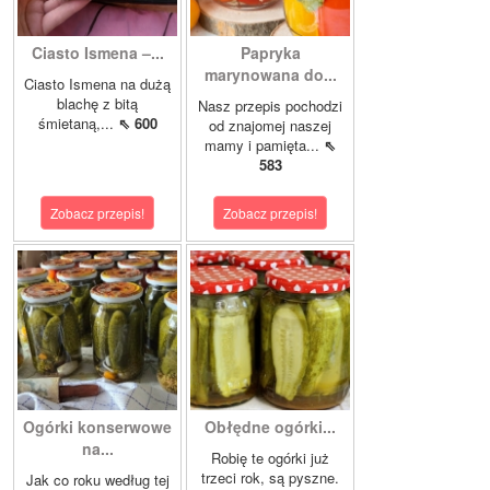
Ciasto Ismena –...
Papryka
marynowana do...
Ciasto Ismena na dużą
blachę z bitą
Nasz przepis pochodzi
śmietaną,...
⇖ 600
od znajomej naszej
mamy i pamięta...
⇖
583
Zobacz przepis!
Zobacz przepis!
Ogórki konserwowe
Obłędne ogórki...
na...
Robię te ogórki już
trzeci rok, są pyszne.
Jak co roku według tej