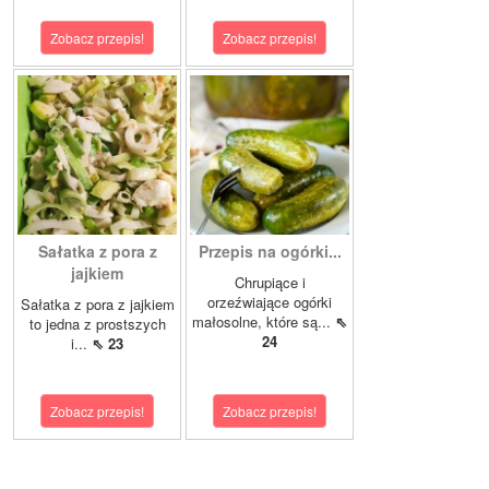
Zobacz przepis!
Zobacz przepis!
Sałatka z pora z
Przepis na ogórki...
jajkiem
Chrupiące i
orzeźwiające ogórki
Sałatka z pora z jajkiem
małosolne, które są...
⇖
to jedna z prostszych
24
i...
⇖ 23
Zobacz przepis!
Zobacz przepis!