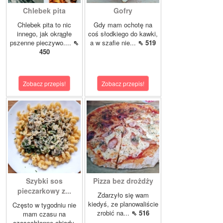
Chlebek pita
Gofry
Chlebek pita to nic
Gdy mam ochotę na
innego, jak okrągłe
coś słodkiego do kawki,
pszenne pieczywo....
⇖
a w szafie nie...
⇖ 519
450
Zobacz przepis!
Zobacz przepis!
Szybki sos
Pizza bez drożdży
pieczarkowy z...
Zdarzyło się wam
kiedyś, ze planowaliście
Często w tygodniu nie
zrobić na...
⇖ 516
mam czasu na
czasochłonne obiady,