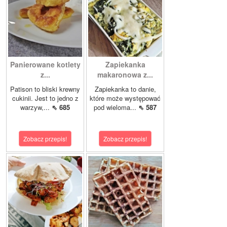
Panierowane kotlety
Zapiekanka
z...
makaronowa z...
Patison to bliski krewny
Zapiekanka to danie,
cukinii. Jest to jedno z
które może występować
warzyw,...
⇖ 685
pod wieloma...
⇖ 587
Zobacz przepis!
Zobacz przepis!