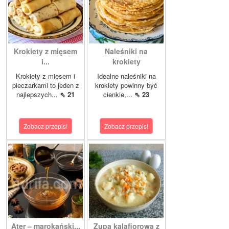
Krokiety z mięsem
Naleśniki na
i...
krokiety
Krokiety z mięsem i
Idealne naleśniki na
pieczarkami to jeden z
krokiety powinny być
najlepszych...
⇖ 21
cienkie,...
⇖ 23
Zobacz przepis!
Zobacz przepis!
Ater – marokański...
Zupa kalafiorowa z