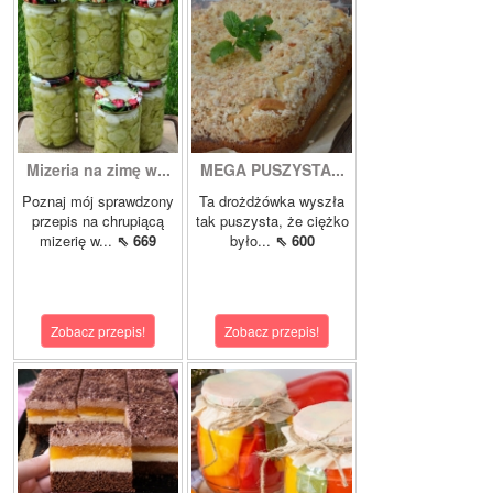
Mizeria na zimę w...
MEGA PUSZYSTA...
Poznaj mój sprawdzony
Ta drożdżówka wyszła
przepis na chrupiącą
tak puszysta, że ciężko
mizerię w...
⇖ 669
było...
⇖ 600
Zobacz przepis!
Zobacz przepis!