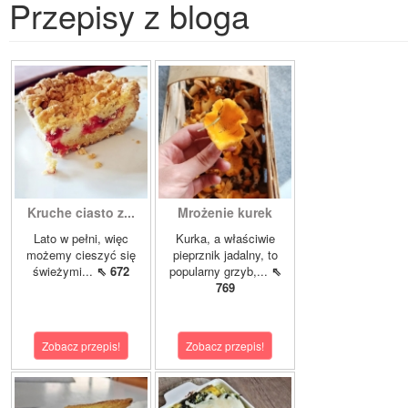
Przepisy z bloga
Kruche ciasto z...
Mrożenie kurek
Lato w pełni, więc
Kurka, a właściwie
możemy cieszyć się
pieprznik jadalny, to
świeżymi...
⇖ 672
popularny grzyb,...
⇖
769
Zobacz przepis!
Zobacz przepis!