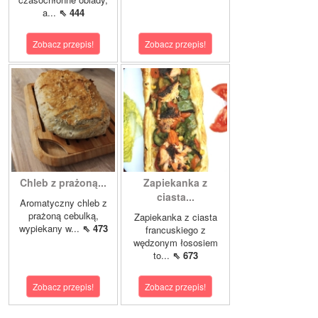
a...
⇖ 444
Zobacz przepis!
Zobacz przepis!
Chleb z prażoną...
Zapiekanka z
ciasta...
Aromatyczny chleb z
prażoną cebulką,
Zapiekanka z ciasta
wypiekany w...
⇖ 473
francuskiego z
wędzonym łososiem
to...
⇖ 673
Zobacz przepis!
Zobacz przepis!