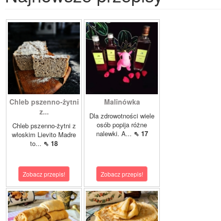
Chleb pszenno-żytni
Malinówka
z...
Dla zdrowotności wiele
osób popija różne
Chleb pszenno-żytni z
nalewki. A...
⇖ 17
włoskim Lievito Madre
to...
⇖ 18
Zobacz przepis!
Zobacz przepis!