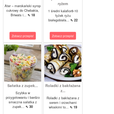
ryżem
Ater – marokański syrop
cukrowy do Chebakia,
1 średni kalafior8-10
Briwats i...
⇖ 18
łyżek ryżu
białegobiała...
⇖ 22
Zobacz przepis!
Zobacz przepis!
Sałatka z zupek...
Roladki z bakłażana
z...
Szybka w
przygotowaniu i bardzo
Roladki z bakłażana z
smaczna sałatka z
serem i orzechami
zupek...
⇖ 30
włoskimi to...
⇖ 19