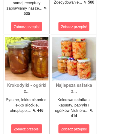
Zdecydowanie...
⇖ 500
samej receptury
zaprawiamy nasze...
⇖
535
Zobacz przepis!
Zobacz przepis!
Krokodylki - ogórki
Najlepsza sałatka
z...
z...
Pyszne, lekko pikantne,
Kolorowa sałatka z
lekko słodkie,
kapusty, papryki i
chrupiące,...
⇖ 446
ogórków Niektóre...
⇖
414
Zobacz przepis!
Zobacz przepis!