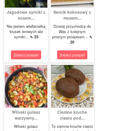
Jagodowe syrniki z
Sernik kokosowy z
sosem...
musem...
Nie jestem wielbicielką
Dzisiaj przychodzę do
klusek leniwych ale
Was z kolejnym
syrniki...
⇖ 23
prostym przepisem...
⇖
20
Zobacz przepis!
Zobacz przepis!
Włoski gulasz
Ciemne kruche
warzywny...
ciasto pod...
Włoski gulasz
To ciemne kruche ciasto