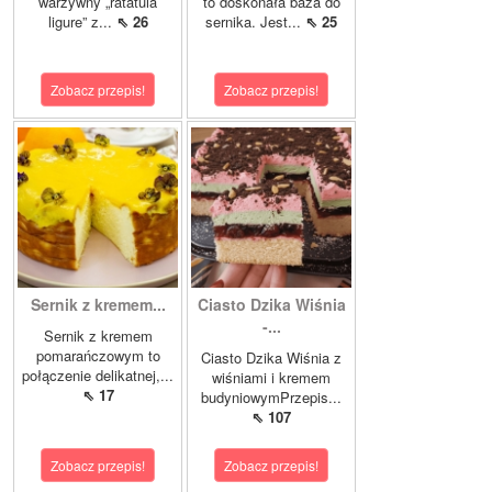
warzywny „ratatuia
to doskonała baza do
ligure” z...
⇖ 26
sernika. Jest...
⇖ 25
Zobacz przepis!
Zobacz przepis!
Sernik z kremem...
Ciasto Dzika Wiśnia
-...
Sernik z kremem
pomarańczowym to
Ciasto Dzika Wiśnia z
połączenie delikatnej,...
wiśniami i kremem
⇖ 17
budyniowymPrzepis...
⇖ 107
Zobacz przepis!
Zobacz przepis!