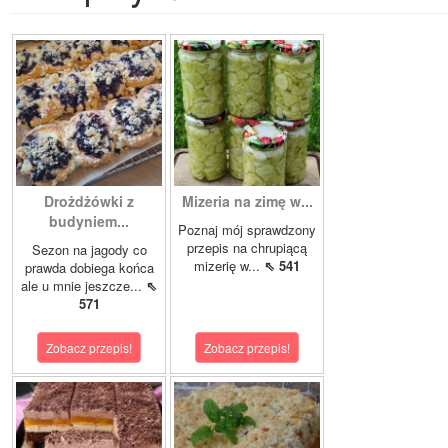
Drożdżówki z
Mizeria na zimę w...
budyniem...
Poznaj mój sprawdzony
przepis na chrupiącą
Sezon na jagody co
mizerię w...
⇖ 541
prawda dobiega końca
ale u mnie jeszcze...
⇖
571
Zobacz przepis!
Zobacz przepis!