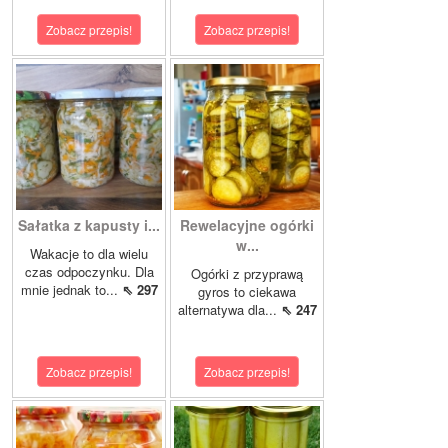
Zobacz przepis!
Zobacz przepis!
Sałatka z kapusty i...
Rewelacyjne ogórki
w...
Wakacje to dla wielu
czas odpoczynku. Dla
Ogórki z przyprawą
mnie jednak to...
⇖ 297
gyros to ciekawa
alternatywa dla...
⇖ 247
Zobacz przepis!
Zobacz przepis!