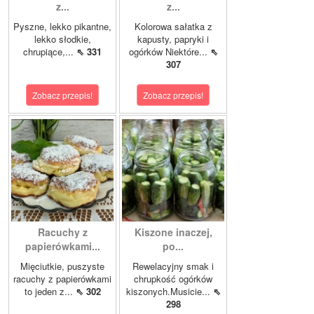
z...
z...
Pyszne, lekko pikantne,
Kolorowa sałatka z
lekko słodkie,
kapusty, papryki i
chrupiące,...
⇖ 331
ogórków Niektóre...
⇖
307
Zobacz przepis!
Zobacz przepis!
Racuchy z
Kiszone inaczej,
papierówkami...
po...
Mięciutkie, puszyste
Rewelacyjny smak i
racuchy z papierówkami
chrupkość ogórków
to jeden z...
⇖ 302
kiszonych.Musicie...
⇖
298