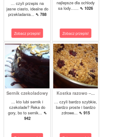
najlepsze dla ochlody
… czyli przepis na
sa lody…...
⇖ 1026
jasne ciasto, idealne do
przekladania...
⇖ 788
Zobacz przepis!
Zobacz przepis!
Sernik czekoladowy
Kostka razowo –...
... kto lubi sernik i
… czyli bardzo szybkie,
czekolade? Reka do
bardzo proste i bardzo
gory, bo to sernik...
⇖
zdrowe...
⇖ 915
942