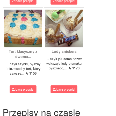
Zobacz przepis!
Zobacz przepis!
Tort klasyczny z
Lody snickers
dwoma...
… czyli jak sama nazwa
wskazuje lody o smaku
… czyli szybki, pyszny
pysznego,...
⇖ 1173
i niezawodny tort, ktory
zawsze...
⇖ 1156
Zobacz przepis!
Zobacz przepis!
Przepisy na czasie