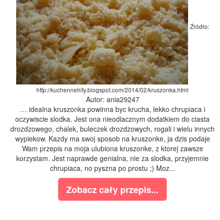
Źródło:
http://kuchennehity.blogspot.com/2014/02/kruszonka.html
Autor: ania29247
… idealna kruszonka powinna byc krucha, lekko chrupiaca i
oczywiscie slodka. Jest ona nieodlacznym dodatkiem do ciasta
drozdzowego, chalek, buleczek drozdzowych, rogali i wielu innych
wypiekow. Kazdy ma swoj sposob na kruszonke, ja dzis podaje
Wam przepis na moja ulubiona kruszonke, z ktorej zawsze
korzystam. Jest naprawde genialna, nie za slodka, przyjemnie
chrupiaca, no pyszna po prostu ;) Moz...
Zobacz cały przepis...