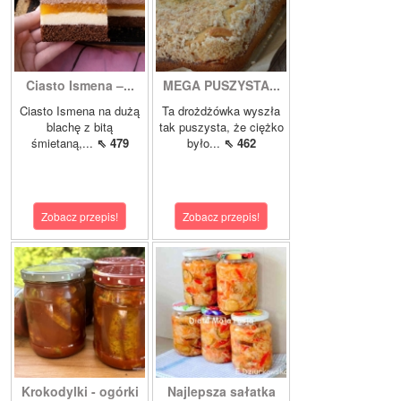
Ciasto Ismena –...
MEGA PUSZYSTA...
Ciasto Ismena na dużą
Ta drożdżówka wyszła
blachę z bitą
tak puszysta, że ciężko
śmietaną,...
⇖ 479
było...
⇖ 462
Zobacz przepis!
Zobacz przepis!
Krokodylki - ogórki
Najlepsza sałatka