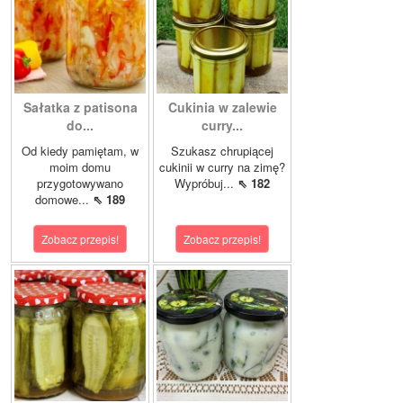
Sałatka z patisona
Cukinia w zalewie
do...
curry...
Od kiedy pamiętam, w
Szukasz chrupiącej
moim domu
cukinii w curry na zimę?
przygotowywano
Wypróbuj...
⇖ 182
domowe...
⇖ 189
Zobacz przepis!
Zobacz przepis!