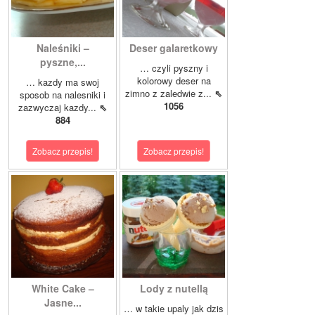
Naleśniki –
Deser galaretkowy
pyszne,...
… czyli pyszny i
kolorowy deser na
… kazdy ma swoj
zimno z zaledwie z...
⇖
sposob na nalesniki i
1056
zazwyczaj kazdy...
⇖
884
Zobacz przepis!
Zobacz przepis!
White Cake –
Lody z nutellą
Jasne...
… w takie upaly jak dzis