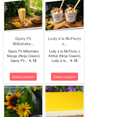
Gęsty Fit
Lody à la McFlurry
Milkshake...
z...
Gęsty Fit Milkshake
Lody à la McFlurry z
Mango (Ninja Creami)
KitKat (Ninja Creami)
Gęsty Fit...
⇖ 13
Lody à la...
⇖ 15
Zobacz przepis!
Zobacz przepis!