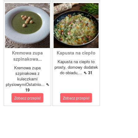
Kremowa zupa
Kapusta na ciepło
szpinakowa...
Kapusta na ciepło to
prosty, domowy dodatek
Kremowa zupa
do obiadu,...
⇖ 31
szpinakowa z
kuleczkami
ptysiowymiOstatnio...
⇖
19
Zobacz przepis!
Zobacz przepis!