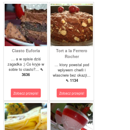
Ciasto Euforia
Tort a la Ferrero
Rocher
… a w opisie dziś
zagadka ;) Co kryje w
… ktory powstal pod
sobie to ciasto?...
⇖
wplywem chwili i
3636
wlasciwie bez okazji...
⇖ 1134
Zobacz przepis!
Zobacz przepis!