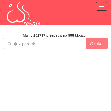
Toggl
naviga
Mamy
252797
przepisów na
598
blogach.