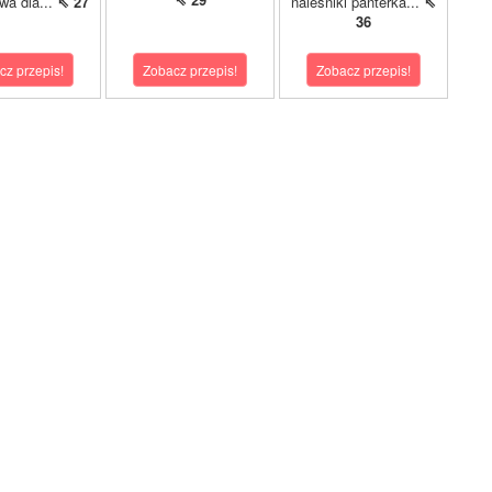
ywa dla...
⇖ 27
naleśniki panterka...
⇖
36
cz przepis!
Zobacz przepis!
Zobacz przepis!