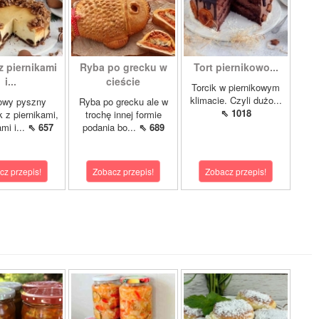
z piernikami
Ryba po grecku w
Tort piernikowo...
i...
cieście
Torcik w piernikowym
klimacie. Czyli dużo...
owy pyszny
Ryba po grecku ale w
⇖ 1018
k z piernikami,
trochę innej formie
mi i...
⇖ 657
podania bo...
⇖ 689
cz przepis!
Zobacz przepis!
Zobacz przepis!