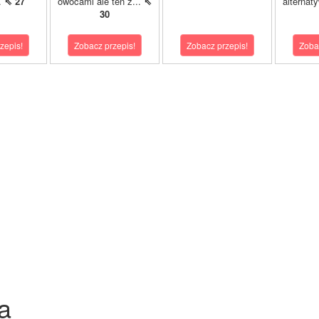
.
⇖ 27
owocami ale ten z...
⇖
alternat
30
zepis!
Zobacz przepis!
Zobacz przepis!
Zoba
a