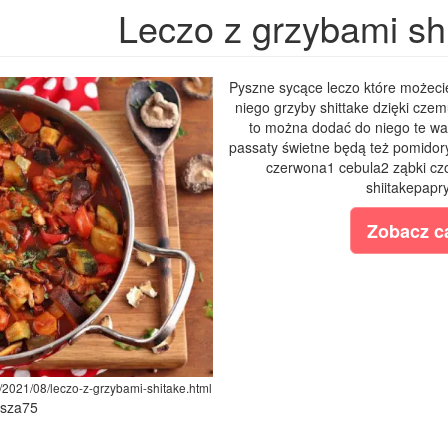
Leczo z grzybami sh
Pyszne sycące leczo które możecie
niego grzyby shittake dzięki cze
to można dodać do niego te war
passaty świetne będą też pomidor
czerwona1 cebula2 ząbki c
shiitakepapry
Zobacz ca
/2021/08/leczo-z-grzybami-shitake.html
ysza75