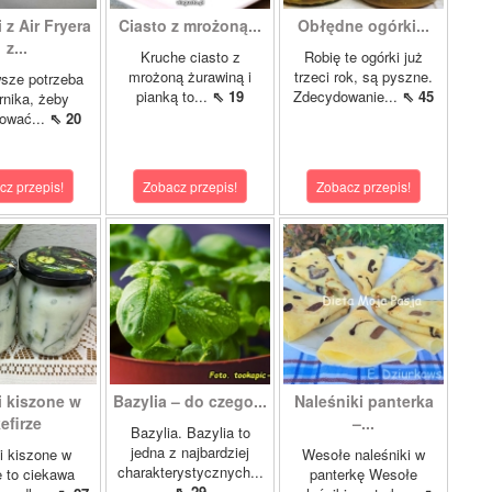
 z Air Fryera
Ciasto z mrożoną...
Obłędne ogórki...
z...
Kruche ciasto z
Robię te ogórki już
mrożoną żurawiną i
trzeci rok, są pyszne.
sze potrzeba
pianką to...
⇖ 19
Zdecydowanie...
⇖ 45
rnika, żeby
tować...
⇖ 20
cz przepis!
Zobacz przepis!
Zobacz przepis!
i kiszone w
Bazylia – do czego...
Naleśniki panterka
efirze
–...
Bazylia. Bazylia to
jedna z najbardziej
i kiszone w
Wesołe naleśniki w
charakterystycznych...
e to ciekawa
panterkę Wesołe
⇖ 29