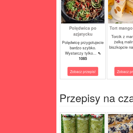
Polędwica po
Tort mango 
azjatycku
Torcik z man
żelką mali
Polędwicę przygotujecie
biszkopcie na
bardzo szybko.
Wystarczy tylko...
⇖
1085
Zobacz przepis!
Zobacz pr
Przepisy na cz