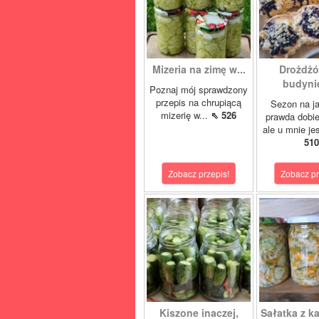
Mizeria na zimę w...
Drożdżó
budynie
Poznaj mój sprawdzony
przepis na chrupiącą
Sezon na j
mizerię w...
⇖ 526
prawda dobi
ale u mnie je
510
Zobacz przepis!
Zobacz pr
Kiszone inaczej,
Sałatka z ka