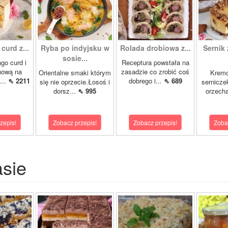
curd z...
Ryba po indyjsku w
Rolada drobiowa z...
Sernik 
sosie...
go curd i
Receptura powstała na
nową na
zasadzie co zrobić coś
Orientalne smaki którym
Krem
...
⇖ 2211
dobrego i...
⇖ 689
się nie oprzecie.Łosoś i
sernicze
dorsz...
⇖ 995
orzecha
zepis!
Zobacz przepis!
Zobacz przepis!
Zoba
asie