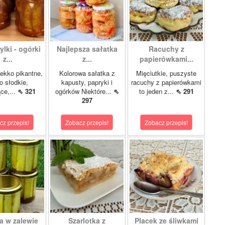
lki - ogórki
Najlepsza sałatka
Racuchy z
z...
z...
papierówkami...
ekko pikantne,
Kolorowa sałatka z
Mięciutkie, puszyste
o słodkie,
kapusty, papryki i
racuchy z papierówkami
ce,...
⇖ 321
ogórków Niektóre...
⇖
to jeden z...
⇖ 291
297
cz przepis!
Zobacz przepis!
Zobacz przepis!
a w zalewie
Szarlotka z
Placek ze śliwkami