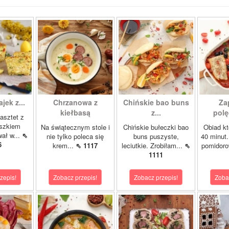
ajek z...
Chrzanowa z
Chińskie bao buns
Za
kiełbasą
z...
polę
asztet z
oszkiem
Na świątecznym stole i
Chińskie bułeczki bao
Obiad kt
wał w...
⇖
nie tylko poleca się
buns puszyste,
40 minut.
6
krem...
⇖ 1117
leciutkie. Zrobiłam...
⇖
pomidor
1111
zepis!
Zobacz przepis!
Zobacz przepis!
Zoba