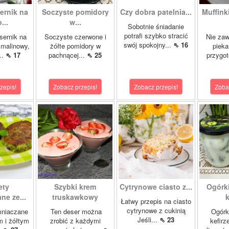
ernik na
Soczyste pomidory
Czy dobra patelnia...
Muffinki
...
w...
Sobotnie śniadanie
potrafi szybko stracić
sernik na
Soczyste czerwone i
Nie zaw
swój spokojny...
⇖ 16
 malinowy,
żółte pomidory w
pieka
..
⇖ 17
pachnącej...
⇖ 25
przygo
zepis!
Zobacz przepis!
Zobacz przepis!
Zoba
ety
Szybki krem
Cytrynowe ciasto z...
Ogórk
ne ze...
truskawkowy
k
Łatwy przepis na ciasto
cytrynowe z cukinią
mniaczane
Ten deser można
Ogórk
Jeśli...
⇖ 23
m i żółtym
zrobić z każdymi
kefirz