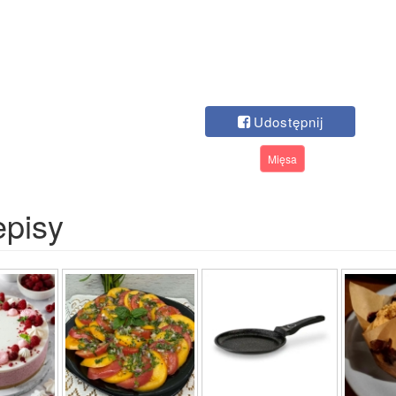
Udostępnij
Mięsa
episy