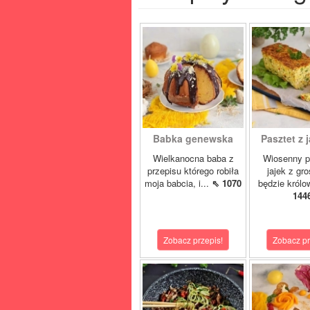
Babka genewska
Pasztet z j
Wielkanocna baba z
Wiosenny p
przepisu którego robiła
jajek z gr
moja babcia, i...
⇖ 1070
będzie królo
144
Zobacz przepis!
Zobacz pr