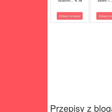
ostatnim...
⇖ 19
serem –..
Zobacz przepis!
Zobacz pr
Przepisy z blog