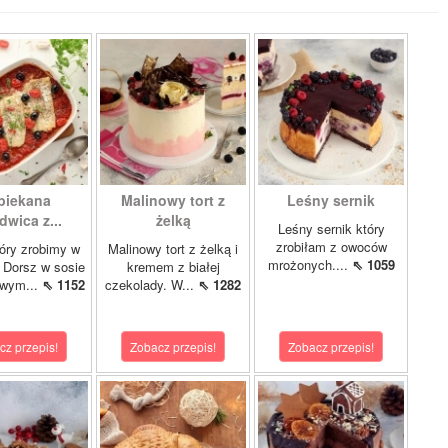
piekana
Malinowy tort z
Leśny sernik
dwica z...
żelką
Leśny sernik który
zrobiłam z owoców
óry zrobimy w
Malinowy tort z żelką i
mrożonych....
⇖ 1059
 Dorsz w sosie
kremem z białej
owym...
⇖ 1152
czekolady. W...
⇖ 1282
cz przepis!
Zobacz przepis!
Zobacz przepis!