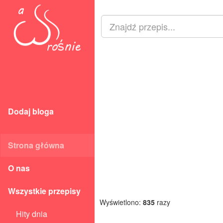
Dodaj bloga
Strona główna
O nas
Wszystkie przepisy
Wyświetlono:
835
razy
Hity dnia