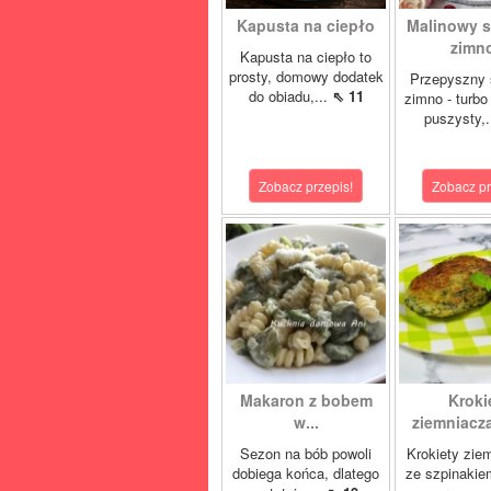
Kapusta na ciepło
Malinowy s
zimno
Kapusta na ciepło to
prosty, domowy dodatek
Przepyszny 
do obiadu,...
⇖ 11
zimno - turbo
puszysty,.
Zobacz przepis!
Zobacz pr
Makaron z bobem
Kroki
w...
ziemniacza
Sezon na bób powoli
Krokiety zie
dobiega końca, dlatego
ze szpinakie