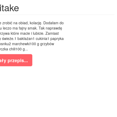
itake
 zrobić na obiad, kolację. Dodałam do
mu leczo ma fajny smak. Tak naprawdę
zywa które macie i lubicie. Zamiast
y świeże.1 bakłażan1 cukinia1 papryka
zosnku2 marchewki100 g grzybów
czka chili100 g...
ły przepis...