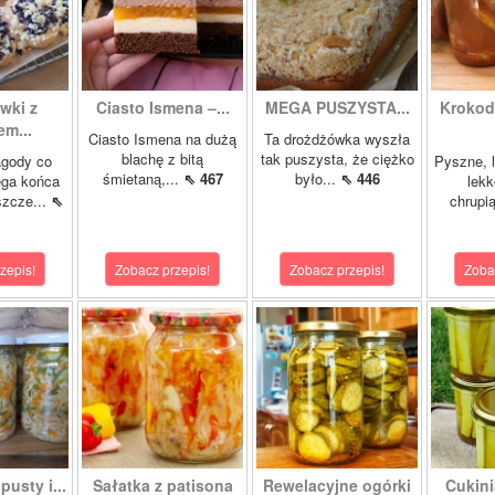
wki z
Ciasto Ismena –...
MEGA PUSZYSTA...
Krokody
m...
Ciasto Ismena na dużą
Ta drożdżówka wyszła
blachę z bitą
tak puszysta, że ciężko
agody co
Pyszne, l
śmietaną,...
⇖ 467
było...
⇖ 446
ega końca
lekk
szcze...
⇖
chrupią
zepis!
Zobacz przepis!
Zobacz przepis!
Zoba
pusty i...
Sałatka z patisona
Rewelacyjne ogórki
Cukini