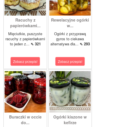
Racuchy z
Rewelacyjne ogórki
papierówkami...
w...
Mięciutkie, puszyste
Ogórki z przyprawą
racuchy z papierówkami
gyros to ciekawa
to jeden z...
⇖ 321
alternatywa dla...
⇖ 293
Zobacz przepis!
Zobacz przepis!
Buraczki w occie
Ogórki kiszone w
do...
kefirze