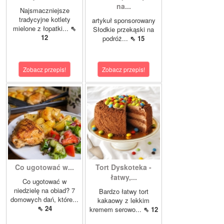
na...
Najsmaczniejsze
tradycyjne kotlety
artykuł sponsorowany
mielone z łopatki...
⇖
Słodkie przekąski na
12
podróż...
⇖ 15
Zobacz przepis!
Zobacz przepis!
Co ugotować w...
Tort Dyskoteka -
łatwy,...
Co ugotować w
niedzielę na obiad? 7
Bardzo łatwy tort
domowych dań, które...
kakaowy z lekkim
⇖ 24
kremem serowo...
⇖ 12