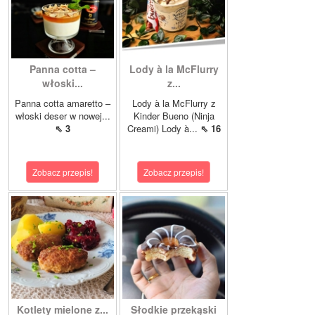
Panna cotta –
Lody à la McFlurry
włoski...
z...
Panna cotta amaretto –
Lody à la McFlurry z
włoski deser w nowej...
Kinder Bueno (Ninja
⇖ 3
Creami) Lody à...
⇖ 16
Zobacz przepis!
Zobacz przepis!
Kotlety mielone z...
Słodkie przekąski