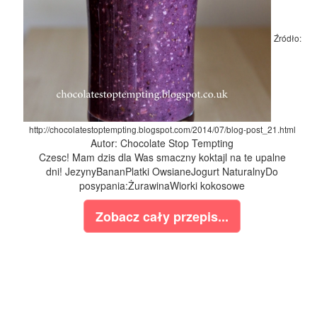
Źródło:
http://chocolatestoptempting.blogspot.com/2014/07/blog-post_21.html
Autor: Chocolate Stop Tempting
Czesc! Mam dzis dla Was smaczny koktajl na te upalne
dni! JezynyBananPlatki OwsianeJogurt NaturalnyDo
posypania:ŻurawinaWiorki kokosowe
Zobacz cały przepis...