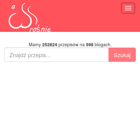
Toggl
naviga
Mamy
252824
przepisów na
598
blogach.