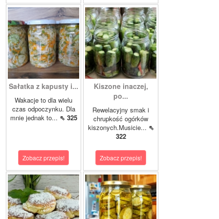
Sałatka z kapusty i...
Kiszone inaczej,
po...
Wakacje to dla wielu
czas odpoczynku. Dla
Rewelacyjny smak i
mnie jednak to...
⇖ 325
chrupkość ogórków
kiszonych.Musicie...
⇖
322
Zobacz przepis!
Zobacz przepis!