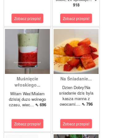
918
Zobacz przepis!
Zobacz przepis!
Muśnięcie
Na Śniadanie...
włoskiego...
Dzien Dobry!Na
sniadanie dzis byla
Witam Was!Mialam
kasza manna z
dzisiaj duzo wolnego
owocami....
⇖ 796
czasu, wiec...
⇖ 696
Zobacz przepis!
Zobacz przepis!