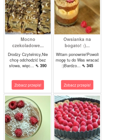
Mocno
Owsianka na
czekoladowe...
bogato! :)...
Drodzy Czytelnicy,Nie
Witam ponownie!Powoli
chcę odchodzić bez
mogę tu do Was wracać
słowa, więc...
⇖ 390
:)Bardzo...
⇖ 345
Zobacz przepis!
Zobacz przepis!