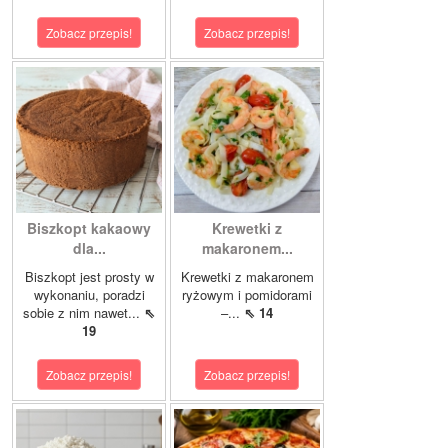
Zobacz przepis!
Zobacz przepis!
Biszkopt kakaowy
Krewetki z
dla...
makaronem...
Biszkopt jest prosty w
Krewetki z makaronem
wykonaniu, poradzi
ryżowym i pomidorami
sobie z nim nawet...
⇖
–...
⇖ 14
19
Zobacz przepis!
Zobacz przepis!