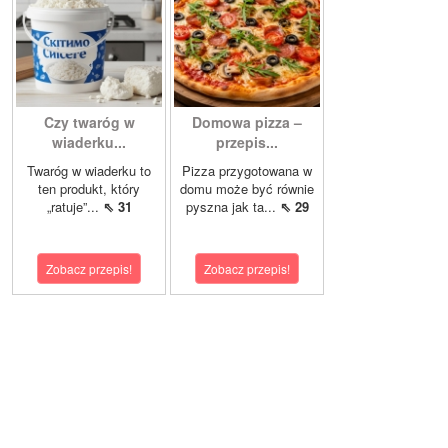
Czy twaróg w
Domowa pizza –
wiaderku...
przepis...
Twaróg w wiaderku to
Pizza przygotowana w
ten produkt, który
domu może być równie
„ratuje”...
⇖ 31
pyszna jak ta...
⇖ 29
Zobacz przepis!
Zobacz przepis!