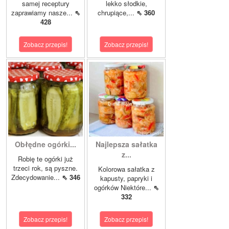
samej receptury
lekko słodkie,
zaprawiamy nasze...
⇖
chrupiące,...
⇖ 360
428
Zobacz przepis!
Zobacz przepis!
Obłędne ogórki...
Najlepsza sałatka
z...
Robię te ogórki już
trzeci rok, są pyszne.
Kolorowa sałatka z
Zdecydowanie...
⇖ 346
kapusty, papryki i
ogórków Niektóre...
⇖
332
Zobacz przepis!
Zobacz przepis!