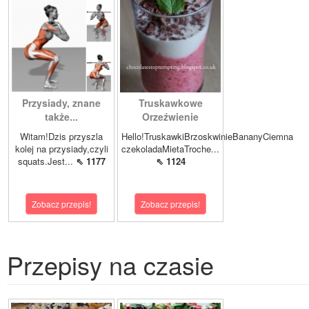
Przysiady, znane
Truskawkowe
także...
Orzeźwienie
Witam!Dzis przyszla
Hello!TruskawkiBrzoskwinieBananyCiemna
kolej na przysiady,czyli
czekoladaMietaTroche...
squats.Jest...
⇖ 1177
⇖ 1124
Zobacz przepis!
Zobacz przepis!
Przepisy na czasie