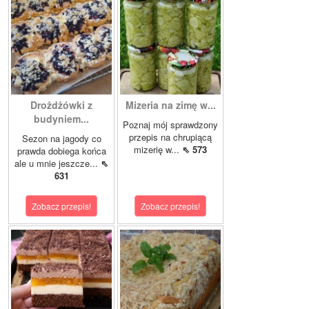
Drożdżówki z
Mizeria na zimę w...
budyniem...
Poznaj mój sprawdzony
przepis na chrupiącą
Sezon na jagody co
mizerię w...
⇖ 573
prawda dobiega końca
ale u mnie jeszcze...
⇖
631
Zobacz przepis!
Zobacz przepis!