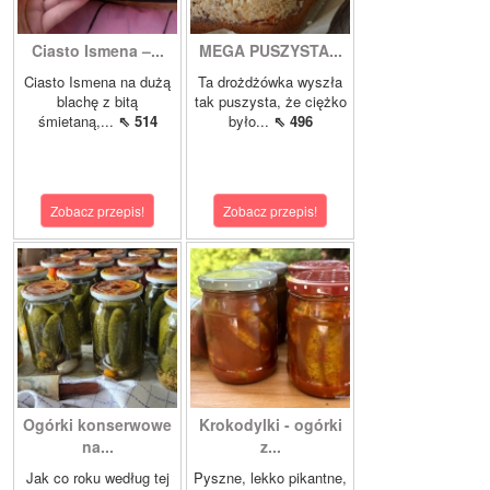
Ciasto Ismena –...
MEGA PUSZYSTA...
Ciasto Ismena na dużą
Ta drożdżówka wyszła
blachę z bitą
tak puszysta, że ciężko
śmietaną,...
⇖ 514
było...
⇖ 496
Zobacz przepis!
Zobacz przepis!
Ogórki konserwowe
Krokodylki - ogórki
na...
z...
Jak co roku według tej
Pyszne, lekko pikantne,