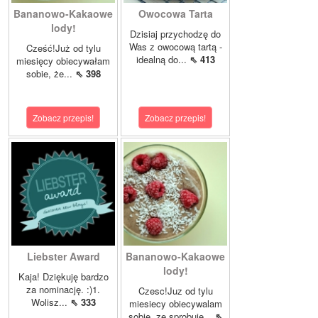
Bananowo-Kakaowe
Owocowa Tarta
lody!
Dzisiaj przychodzę do
Was z owocową tartą -
Cześć!Już od tylu
idealną do...
⇖ 413
miesięcy obiecywałam
sobie, że...
⇖ 398
Zobacz przepis!
Zobacz przepis!
Liebster Award
Bananowo-Kakaowe
lody!
Kaja! Dziękuję bardzo
za nominację. :)1.
Czesc!Juz od tylu
Wolisz...
⇖ 333
miesiecy obiecywalam
sobie, ze sprobuje...
⇖