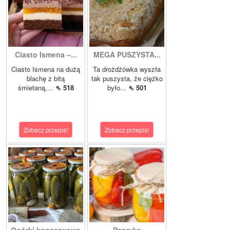
Ciasto Ismena –...
MEGA PUSZYSTA...
Ciasto Ismena na dużą
Ta drożdżówka wyszła
blachę z bitą
tak puszysta, że ciężko
śmietaną,...
⇖ 518
było...
⇖ 501
Zobacz przepis!
Zobacz przepis!