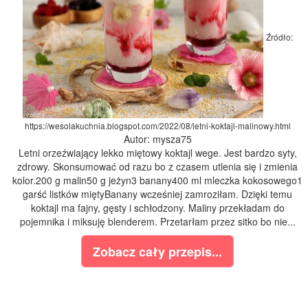
Źródło:
https://wesolakuchnia.blogspot.com/2022/08/letni-koktajl-malinowy.html
Autor: mysza75
Letni orzeźwiający lekko miętowy koktajl wege. Jest bardzo syty,
zdrowy. Skonsumować od razu bo z czasem utlenia się i zmienia
kolor.200 g malin50 g jeżyn3 banany400 ml mleczka kokosowego1
garść listków miętyBanany wcześniej zamroziłam. Dzięki temu
koktajl ma fajny, gęsty i schłodzony. Maliny przekładam do
pojemnika i miksuję blenderem. Przetarłam przez sitko bo nie...
Zobacz cały przepis...