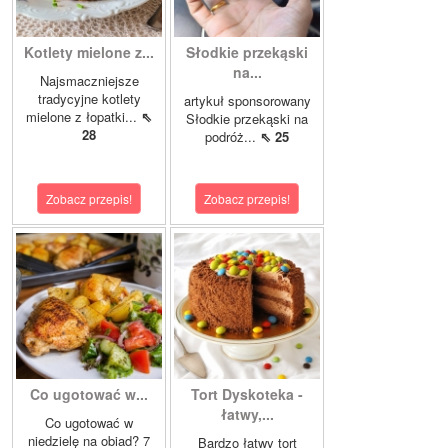
Kotlety mielone z...
Słodkie przekąski
na...
Najsmaczniejsze
tradycyjne kotlety
artykuł sponsorowany
mielone z łopatki...
⇖
Słodkie przekąski na
28
podróż...
⇖ 25
Zobacz przepis!
Zobacz przepis!
Co ugotować w...
Tort Dyskoteka -
łatwy,...
Co ugotować w
niedzielę na obiad? 7
Bardzo łatwy tort