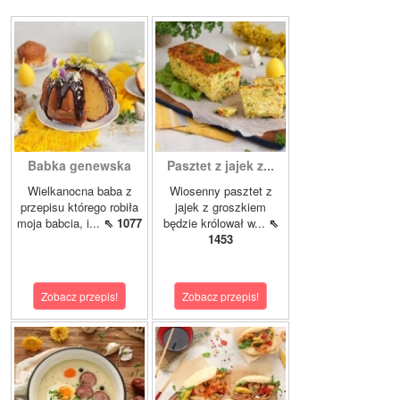
Babka genewska
Pasztet z jajek z...
Wielkanocna baba z
Wiosenny pasztet z
przepisu którego robiła
jajek z groszkiem
moja babcia, i...
⇖ 1077
będzie królował w...
⇖
1453
Zobacz przepis!
Zobacz przepis!