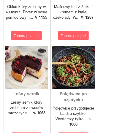
Obiad który zrobimy w
Malinowy tort z żelką i
40 minut. Dorsz w sosie
kremem z białej
pomidorowym...
⇖ 1155
czekolady. W...
⇖ 1287
Zobacz przepis!
Zobacz przepis!
Leśny sernik
Polędwica po
azjatycku
Leśny sernik który
zrobiłam z owoców
Polędwicę przygotujecie
mrożonych....
⇖ 1063
bardzo szybko.
Wystarczy tylko...
⇖
1088