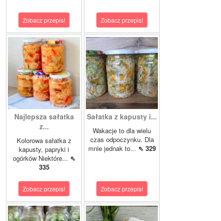
Zobacz przepis!
Zobacz przepis!
Najlepsza sałatka
Sałatka z kapusty i...
z...
Wakacje to dla wielu
czas odpoczynku. Dla
Kolorowa sałatka z
mnie jednak to...
⇖ 329
kapusty, papryki i
ogórków Niektóre...
⇖
335
Zobacz przepis!
Zobacz przepis!