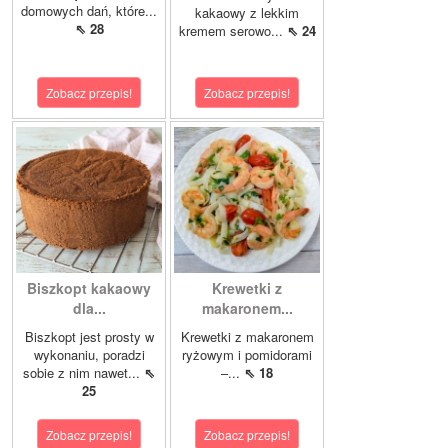
domowych dań, które...
kakaowy z lekkim
⇖ 28
kremem serowo...
⇖ 24
Zobacz przepis!
Zobacz przepis!
Biszkopt kakaowy
Krewetki z
dla...
makaronem...
Biszkopt jest prosty w
Krewetki z makaronem
wykonaniu, poradzi
ryżowym i pomidorami
sobie z nim nawet...
⇖
–...
⇖ 18
25
Zobacz przepis!
Zobacz przepis!