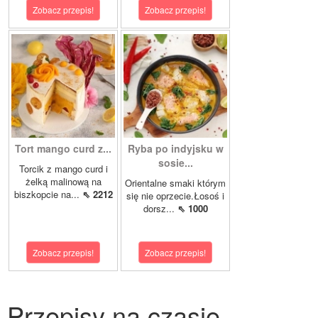
Zobacz przepis!
Zobacz przepis!
Tort mango curd z...
Ryba po indyjsku w
sosie...
Torcik z mango curd i
żelką malinową na
Orientalne smaki którym
biszkopcie na...
⇖ 2212
się nie oprzecie.Łosoś i
dorsz...
⇖ 1000
Zobacz przepis!
Zobacz przepis!
Przepisy na czasie