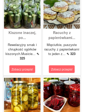
Kiszone inaczej,
Racuchy z
po...
papierówkami...
Rewelacyjny smak i
Mięciutkie, puszyste
chrupkość ogórków
racuchy z papierówkami
kiszonych.Musicie...
⇖
to jeden z...
⇖ 323
325
Zobacz przepis!
Zobacz przepis!