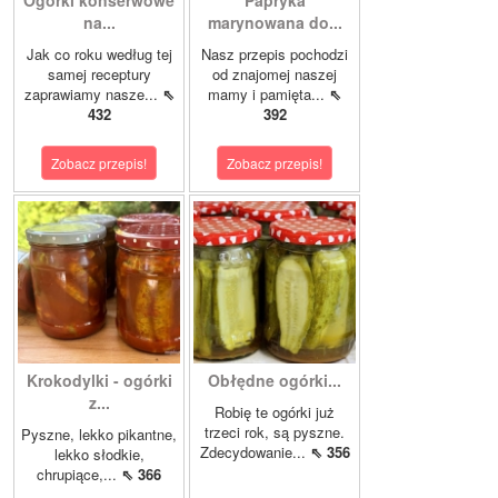
Ogórki konserwowe
Papryka
na...
marynowana do...
Jak co roku według tej
Nasz przepis pochodzi
samej receptury
od znajomej naszej
zaprawiamy nasze...
⇖
mamy i pamięta...
⇖
432
392
Zobacz przepis!
Zobacz przepis!
Krokodylki - ogórki
Obłędne ogórki...
z...
Robię te ogórki już
trzeci rok, są pyszne.
Pyszne, lekko pikantne,
Zdecydowanie...
⇖ 356
lekko słodkie,
chrupiące,...
⇖ 366