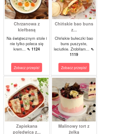
Chrzanowa z
Chińskie bao buns
kiełbasą
z...
Na świątecznym stole i
Chińskie bułeczki bao
nie tylko poleca się
buns puszyste,
krem...
⇖ 1124
leciutkie. Zrobiłam...
⇖
1119
Zobacz przepis!
Zobacz przepis!
Zapiekana
Malinowy tort z
polędwica z...
żelką