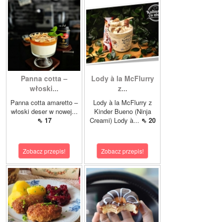
Panna cotta –
Lody à la McFlurry
włoski...
z...
Panna cotta amaretto –
Lody à la McFlurry z
włoski deser w nowej...
Kinder Bueno (Ninja
⇖ 17
Creami) Lody à...
⇖ 20
Zobacz przepis!
Zobacz przepis!