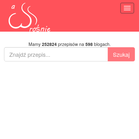
Toggl
naviga
Mamy
252824
przepisów na
598
blogach.