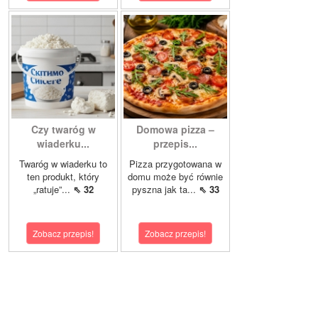
Czy twaróg w
Domowa pizza –
wiaderku...
przepis...
Twaróg w wiaderku to
Pizza przygotowana w
ten produkt, który
domu może być równie
„ratuje”...
⇖ 32
pyszna jak ta...
⇖ 33
Zobacz przepis!
Zobacz przepis!