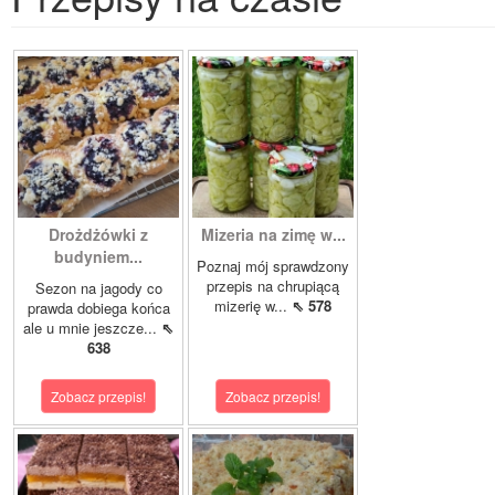
Drożdżówki z
Mizeria na zimę w...
budyniem...
Poznaj mój sprawdzony
przepis na chrupiącą
Sezon na jagody co
mizerię w...
⇖ 578
prawda dobiega końca
ale u mnie jeszcze...
⇖
638
Zobacz przepis!
Zobacz przepis!