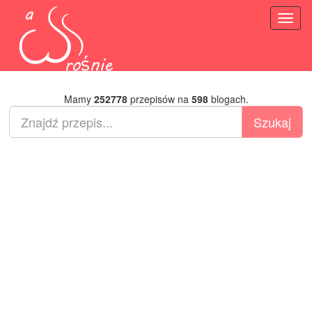
Toggl
naviga
Mamy
252778
przepisów na
598
blogach.