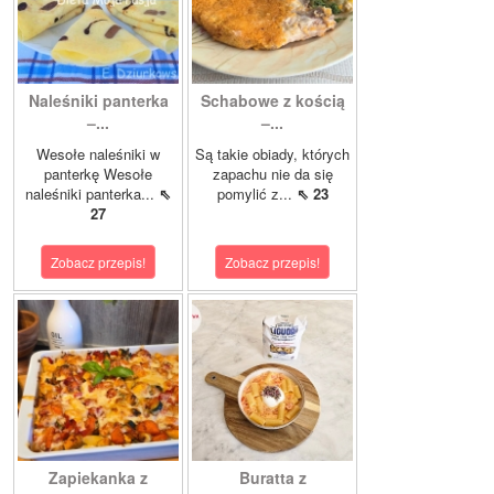
Naleśniki panterka
Schabowe z kością
–...
–...
Wesołe naleśniki w
Są takie obiady, których
panterkę Wesołe
zapachu nie da się
naleśniki panterka...
⇖
pomylić z...
⇖ 23
27
Zobacz przepis!
Zobacz przepis!
Zapiekanka z
Buratta z