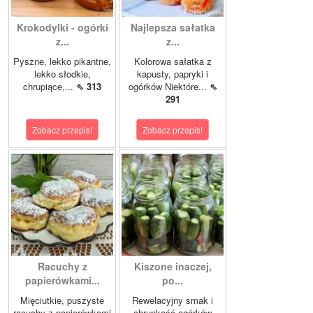
Krokodylki - ogórki
Najlepsza sałatka
z...
z...
Pyszne, lekko pikantne,
Kolorowa sałatka z
lekko słodkie,
kapusty, papryki i
chrupiące,...
⇖ 313
ogórków Niektóre...
⇖
291
Zobacz przepis!
Zobacz przepis!
Racuchy z
Kiszone inaczej,
papierówkami...
po...
Mięciutkie, puszyste
Rewelacyjny smak i
racuchy z papierówkami
chrupkość ogórków