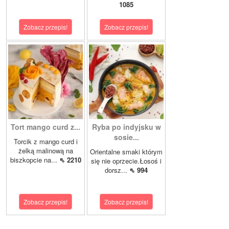
1085
Zobacz przepis!
Zobacz przepis!
Tort mango curd z...
Ryba po indyjsku w
sosie...
Torcik z mango curd i
żelką malinową na
Orientalne smaki którym
biszkopcie na...
⇖ 2210
się nie oprzecie.Łosoś i
dorsz...
⇖ 994
Zobacz przepis!
Zobacz przepis!