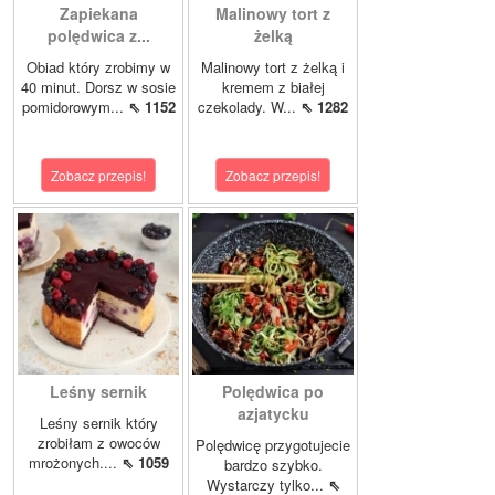
Zapiekana
Malinowy tort z
polędwica z...
żelką
Obiad który zrobimy w
Malinowy tort z żelką i
40 minut. Dorsz w sosie
kremem z białej
pomidorowym...
⇖ 1152
czekolady. W...
⇖ 1282
Zobacz przepis!
Zobacz przepis!
Leśny sernik
Polędwica po
azjatycku
Leśny sernik który
zrobiłam z owoców
Polędwicę przygotujecie
mrożonych....
⇖ 1059
bardzo szybko.
Wystarczy tylko...
⇖