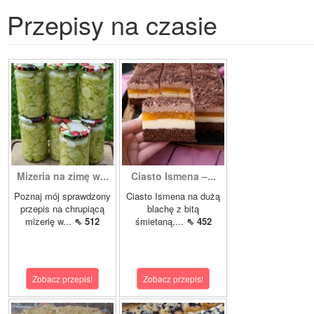
Przepisy na czasie
Mizeria na zimę w...
Ciasto Ismena –...
Poznaj mój sprawdzony
Ciasto Ismena na dużą
przepis na chrupiącą
blachę z bitą
mizerię w...
⇖ 512
śmietaną,...
⇖ 452
Zobacz przepis!
Zobacz przepis!