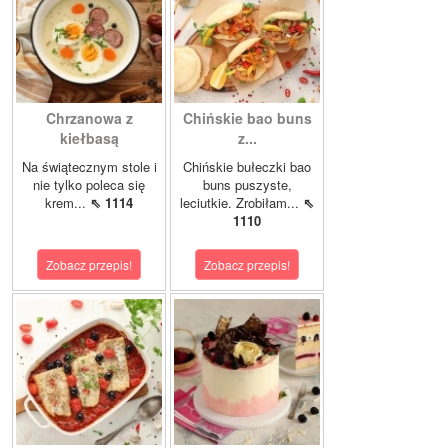
Chrzanowa z
Chińskie bao buns
kiełbasą
z...
Na świątecznym stole i
Chińskie bułeczki bao
nie tylko poleca się
buns puszyste,
krem...
⇖ 1114
leciutkie. Zrobiłam...
⇖
1110
Zobacz przepis!
Zobacz przepis!