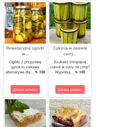
Rewelacyjne ogórki
Cukinia w zalewie
w...
curry...
Ogórki z przyprawą
Szukasz chrupiącej
gyros to ciekawa
cukinii w curry na zimę?
alternatywa dla...
⇖ 150
Wypróbuj...
⇖ 145
Zobacz przepis!
Zobacz przepis!