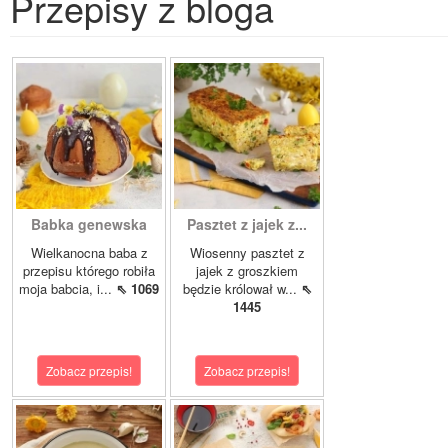
Przepisy z bloga
Babka genewska
Pasztet z jajek z...
Wielkanocna baba z
Wiosenny pasztet z
przepisu którego robiła
jajek z groszkiem
moja babcia, i...
⇖ 1069
będzie królował w...
⇖
1445
Zobacz przepis!
Zobacz przepis!