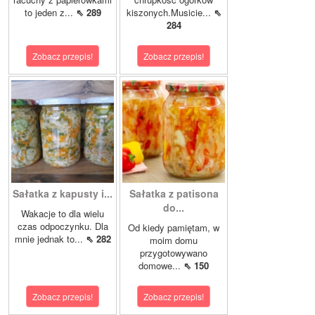
to jeden z...
⇖ 289
kiszonych.Musicie...
⇖
284
Zobacz przepis!
Zobacz przepis!
Sałatka z kapusty i...
Sałatka z patisona
do...
Wakacje to dla wielu
czas odpoczynku. Dla
Od kiedy pamiętam, w
mnie jednak to...
⇖ 282
moim domu
przygotowywano
domowe...
⇖ 150
Zobacz przepis!
Zobacz przepis!