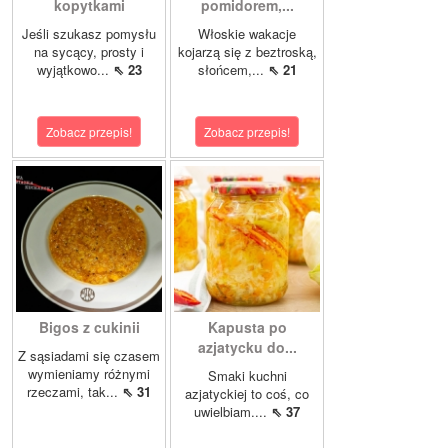
kopytkami
pomidorem,...
Jeśli szukasz pomysłu
Włoskie wakacje
na sycący, prosty i
kojarzą się z beztroską,
wyjątkowo...
⇖ 23
słońcem,...
⇖ 21
Zobacz przepis!
Zobacz przepis!
Bigos z cukinii
Kapusta po
azjatycku do...
Z sąsiadami się czasem
wymieniamy różnymi
Smaki kuchni
rzeczami, tak...
⇖ 31
azjatyckiej to coś, co
uwielbiam....
⇖ 37