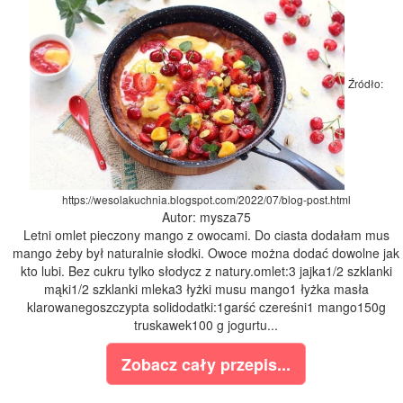
Źródło:
https://wesolakuchnia.blogspot.com/2022/07/blog-post.html
Autor: mysza75
Letni omlet pieczony mango z owocami. Do ciasta dodałam mus
mango żeby był naturalnie słodki. Owoce można dodać dowolne jak
kto lubi. Bez cukru tylko słodycz z natury.omlet:3 jajka1/2 szklanki
mąki1/2 szklanki mleka3 łyżki musu mango1 łyżka masła
klarowanegoszczypta solidodatki:1garść czereśni1 mango150g
truskawek100 g jogurtu...
Zobacz cały przepis...