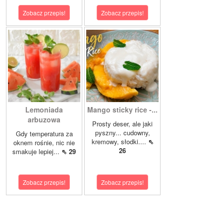
Zobacz przepis!
Zobacz przepis!
Lemoniada
Mango sticky rice -...
arbuzowa
Prosty deser, ale jaki
pyszny... cudowny,
Gdy temperatura za
kremowy, słodki....
⇖
oknem rośnie, nic nie
26
smakuje lepiej...
⇖ 29
Zobacz przepis!
Zobacz przepis!