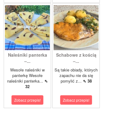
Naleśniki panterka
Schabowe z kością
–...
–...
Wesołe naleśniki w
Są takie obiady, których
panterkę Wesołe
zapachu nie da się
naleśniki panterka...
⇖
pomylić z...
⇖ 38
32
Zobacz przepis!
Zobacz przepis!