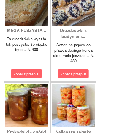
MEGA PUSZYSTA...
Drożdżówki z
budyniem...
Ta drożdżówka wyszła
tak puszysta, że ciężko
Sezon na jagody co
było...
⇖ 438
prawda dobiega końca
ale u mnie jeszcze...
⇖
430
Zobacz przepis!
Zobacz przepis!
Krokodylki - ogórki
Najlepsza sałatka