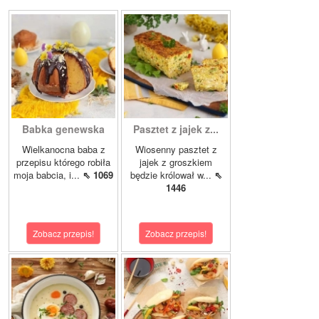
Babka genewska
Pasztet z jajek z...
Wielkanocna baba z
Wiosenny pasztet z
przepisu którego robiła
jajek z groszkiem
moja babcia, i...
⇖ 1069
będzie królował w...
⇖
1446
Zobacz przepis!
Zobacz przepis!