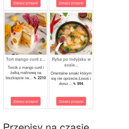
Zobacz przepis!
Zobacz przepis!
Tort mango curd z...
Ryba po indyjsku w
sosie...
Torcik z mango curd i
żelką malinową na
Orientalne smaki którym
biszkopcie na...
⇖ 2210
się nie oprzecie.Łosoś i
dorsz...
⇖ 994
Zobacz przepis!
Zobacz przepis!
Przepisy na czasie