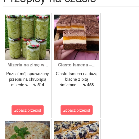
Mizeria na zimę w...
Ciasto Ismena –...
Poznaj mój sprawdzony
Ciasto Ismena na dużą
przepis na chrupiącą
blachę z bitą
mizerię w...
⇖ 514
śmietaną,...
⇖ 458
Zobacz przepis!
Zobacz przepis!