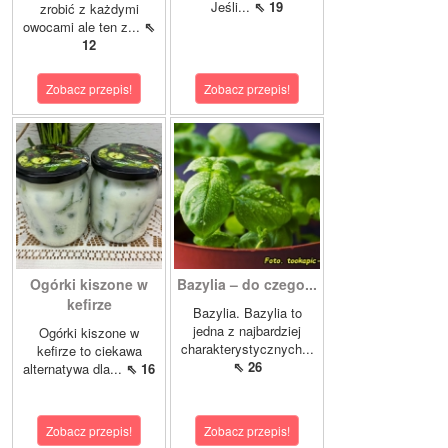
Jeśli...
⇖ 19
zrobić z każdymi
owocami ale ten z...
⇖
12
Zobacz przepis!
Zobacz przepis!
Ogórki kiszone w
Bazylia – do czego...
kefirze
Bazylia. Bazylia to
jedna z najbardziej
Ogórki kiszone w
charakterystycznych...
kefirze to ciekawa
⇖ 26
alternatywa dla...
⇖ 16
Zobacz przepis!
Zobacz przepis!