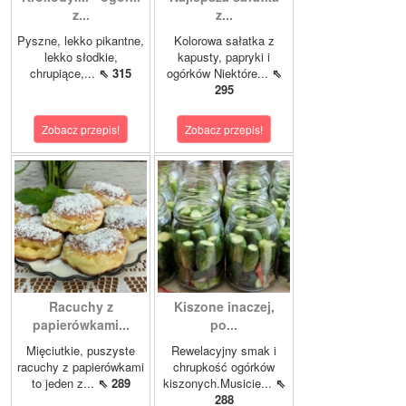
z...
z...
Pyszne, lekko pikantne,
Kolorowa sałatka z
lekko słodkie,
kapusty, papryki i
chrupiące,...
⇖ 315
ogórków Niektóre...
⇖
295
Zobacz przepis!
Zobacz przepis!
Racuchy z
Kiszone inaczej,
papierówkami...
po...
Mięciutkie, puszyste
Rewelacyjny smak i
racuchy z papierówkami
chrupkość ogórków
to jeden z...
⇖ 289
kiszonych.Musicie...
⇖
288