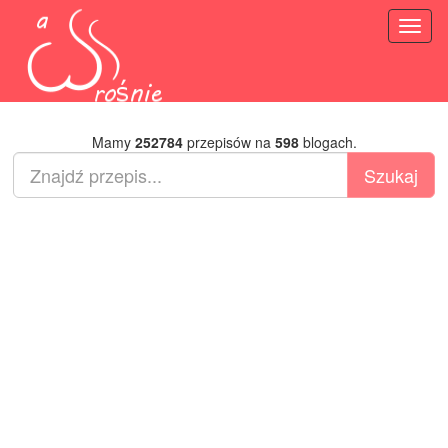
Toggl
naviga
Mamy
252784
przepisów na
598
blogach.