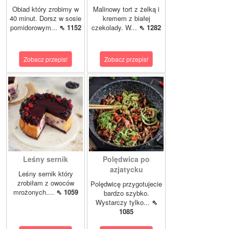
Obiad który zrobimy w
Malinowy tort z żelką i
40 minut. Dorsz w sosie
kremem z białej
pomidorowym...
⇖ 1152
czekolady. W...
⇖ 1282
Zobacz przepis!
Zobacz przepis!
Leśny sernik
Polędwica po
azjatycku
Leśny sernik który
zrobiłam z owoców
Polędwicę przygotujecie
mrożonych....
⇖ 1059
bardzo szybko.
Wystarczy tylko...
⇖
1085