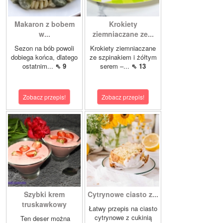
Makaron z bobem
Krokiety
w...
ziemniaczane ze...
Sezon na bób powoli
Krokiety ziemniaczane
dobiega końca, dlatego
ze szpinakiem i żółtym
ostatnim...
⇖ 9
serem –...
⇖ 13
Zobacz przepis!
Zobacz przepis!
Szybki krem
Cytrynowe ciasto z...
truskawkowy
Łatwy przepis na ciasto
cytrynowe z cukinią
Ten deser można