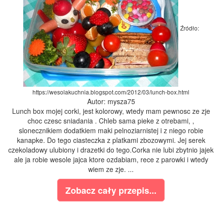
Źródło:
https://wesolakuchnia.blogspot.com/2012/03/lunch-box.html
Autor: mysza75
Lunch box mojej corki, jest kolorowy, wtedy mam pewnosc ze zje
choc czesc sniadania . Chleb sama pieke z otrebami, ,
slonecznikiem dodatkiem maki pelnoziarnistej i z niego robie
kanapke. Do tego ciasteczka z platkami zbozowymi. Jej serek
czekoladowy ulubiony i drazetki do tego.Corka nie lubi zbytnio jajek
ale ja robie wesole jajca ktore ozdabiam, rece z parowki i wtedy
wiem ze zje. ...
Zobacz cały przepis...