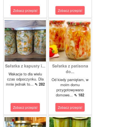
Zobacz przepis!
Zobacz przepis!
Sałatka z kapusty i...
Sałatka z patisona
do...
Wakacje to dla wielu
czas odpoczynku. Dla
Od kiedy pamiętam, w
mnie jednak to...
⇖ 282
moim domu
przygotowywano
domowe...
⇖ 182
Zobacz przepis!
Zobacz przepis!