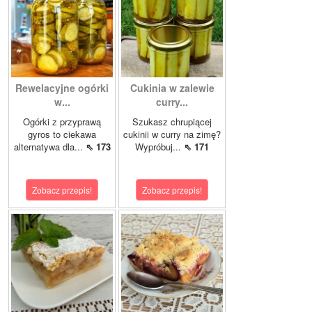
Rewelacyjne ogórki
Cukinia w zalewie
w...
curry...
Ogórki z przyprawą
Szukasz chrupiącej
gyros to ciekawa
cukinii w curry na zimę?
alternatywa dla...
⇖ 173
Wypróbuj...
⇖ 171
Zobacz przepis!
Zobacz przepis!