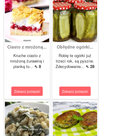
Ciasto z mrożoną...
Obłędne ogórki...
Kruche ciasto z
Robię te ogórki już
mrożoną żurawiną i
trzeci rok, są pyszne.
pianką to...
⇖ 8
Zdecydowanie...
⇖ 28
Zobacz przepis!
Zobacz przepis!