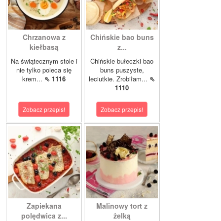
Chrzanowa z
Chińskie bao buns
kiełbasą
z...
Na świątecznym stole i
Chińskie bułeczki bao
nie tylko poleca się
buns puszyste,
krem...
⇖ 1116
leciutkie. Zrobiłam...
⇖
1110
Zobacz przepis!
Zobacz przepis!
Zapiekana
Malinowy tort z
polędwica z...
żelką