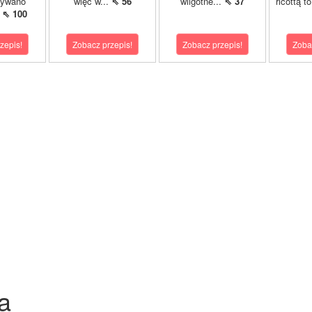
wywano
więc w...
⇖ 56
wilgotne...
⇖ 37
ricottą t
.
⇖ 100
zepis!
Zobacz przepis!
Zobacz przepis!
Zoba
a