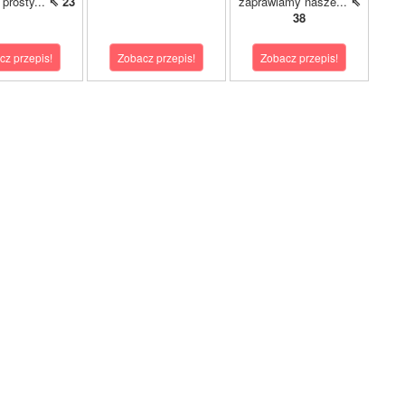
o prosty...
⇖ 23
zaprawiamy nasze...
⇖
38
cz przepis!
Zobacz przepis!
Zobacz przepis!