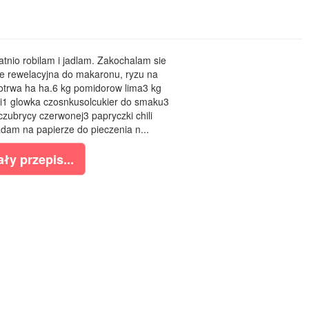
atnio robilam i jadlam. Zakochalam sie
e rewelacyjna do makaronu, ryzu na
otrwa ha ha.6 kg pomidorow lima3 kg
li1 glowka czosnkusolcukier do smaku3
 czubrycy czerwonej3 papryczki chili
dam na papierze do pieczenia n...
ły przepis...