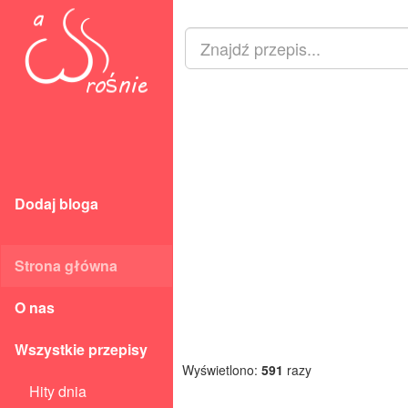
Dodaj bloga
Strona główna
O nas
Wszystkie przepisy
Wyświetlono:
591
razy
Hity dnia