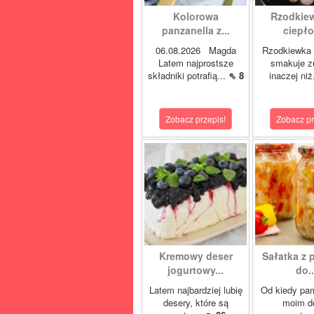
Kolorowa
Rzodkie
panzanella z...
ciepło 
06.08.2026 Magda
Rzodkiewka 
Latem najprostsze
smakuje z
składniki potrafią...
⇖ 8
inaczej niż
Zobacz przepis!
Zobacz pr
Kremowy deser
Sałatka z 
jogurtowy...
do..
Latem najbardziej lubię
Od kiedy pa
desery, które są
moim 