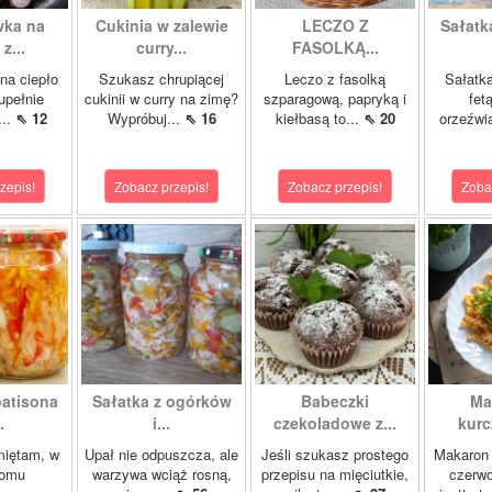
wka na
Cukinia w zalewie
LECZO Z
Sałatk
z...
curry...
FASOLKĄ...
na ciepło
Szukasz chrupiącej
Leczo z fasolką
Sałatka
upełnie
cukinii w curry na zimę?
szparagową, papryką i
fet
...
⇖ 12
Wypróbuj...
⇖ 16
kiełbasą to...
⇖ 20
orzeźwia
zepis!
Zobacz przepis!
Zobacz przepis!
Zoba
patisona
Sałatka z ogórków
Babeczki
Ma
.
i...
czekoladowe z...
kurc
miętam, w
Upał nie odpuszcza, ale
Jeśli szukasz prostego
Makaron 
domu
warzywa wciąż rosną,
przepisu na mięciutkie,
czerwo