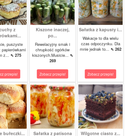
cuchy z
Kiszone inaczej,
Sałatka z kapusty i...
rówkami...
po...
Wakacje to dla wielu
czas odpoczynku. Dla
kie, puszyste
Rewelacyjny smak i
mnie jednak to...
⇖ 262
z papierówkami
chrupkość ogórków
n z...
⇖ 275
kiszonych.Musicie...
⇖
269
cz przepis!
Zobacz przepis!
Zobacz przepis!
 bułeczki...
Sałatka z patisona
Wilgotne ciasto z...