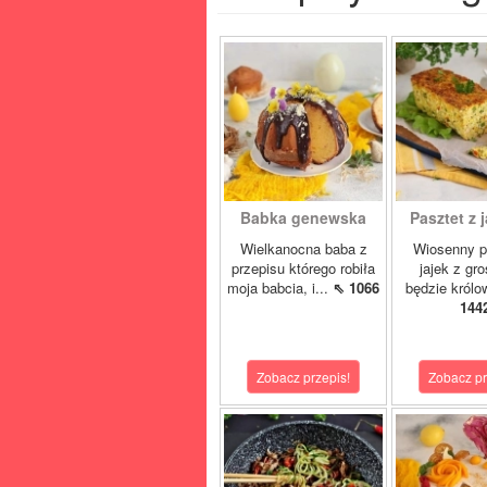
Babka genewska
Pasztet z j
Wielkanocna baba z
Wiosenny p
przepisu którego robiła
jajek z gr
moja babcia, i...
⇖ 1066
będzie królo
144
Zobacz przepis!
Zobacz pr