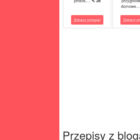
proste,...
⇖ 26
przygoto
domowe..
Zobacz przepis!
Zobacz pr
Przepisy z blog