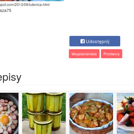
spot.com/2013/09/lutenica.html
ysza75
Udostępnij
Wegetariańskie
Przetwory
episy