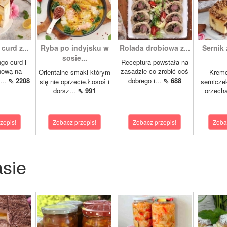
curd z...
Ryba po indyjsku w
Rolada drobiowa z...
Sernik 
sosie...
go curd i
Receptura powstała na
nową na
zasadzie co zrobić coś
Orientalne smaki którym
Krem
...
⇖ 2208
dobrego i...
⇖ 688
się nie oprzecie.Łosoś i
sernicze
dorsz...
⇖ 991
orzecha
zepis!
Zobacz przepis!
Zobacz przepis!
Zoba
asie