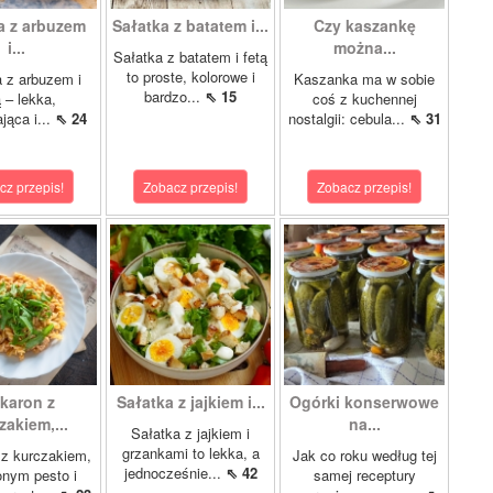
a z arbuzem
Sałatka z batatem i...
Czy kaszankę
i...
można...
Sałatka z batatem i fetą
to proste, kolorowe i
 z arbuzem i
Kaszanka ma w sobie
bardzo...
⇖ 15
ą – lekka,
coś z kuchennej
jąca i...
⇖ 24
nostalgii: cebula...
⇖ 31
cz przepis!
Zobacz przepis!
Zobacz przepis!
karon z
Sałatka z jajkiem i...
Ogórki konserwowe
zakiem,...
na...
Sałatka z jajkiem i
grzankami to lekka, a
z kurczakiem,
Jak co roku według tej
jednocześnie...
⇖ 42
nym pesto i
samej receptury