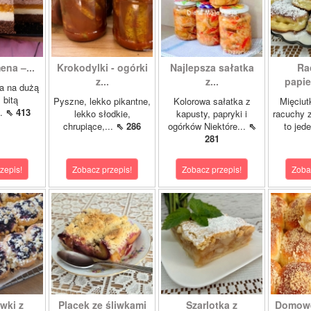
ena –...
Krokodylki - ogórki
Najlepsza sałatka
Ra
z...
z...
papie
a na dużą
 bitą
Pyszne, lekko pikantne,
Kolorowa sałatka z
Mięciut
..
⇖ 413
lekko słodkie,
kapusty, papryki i
racuchy 
chrupiące,...
⇖ 286
ogórków Niektóre...
⇖
to jede
281
zepis!
Zobacz przepis!
Zobacz przepis!
Zoba
wki z
Placek ze śliwkami
Szarlotka z
Domowe