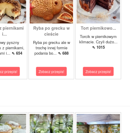
z piernikami
Ryba po grecku w
Tort piernikowo...
i...
cieście
Torcik w piernikowym
klimacie. Czyli dużo...
owy pyszny
Ryba po grecku ale w
⇖ 1015
k z piernikami,
trochę innej formie
mi i...
⇖ 654
podania bo...
⇖ 688
cz przepis!
Zobacz przepis!
Zobacz przepis!