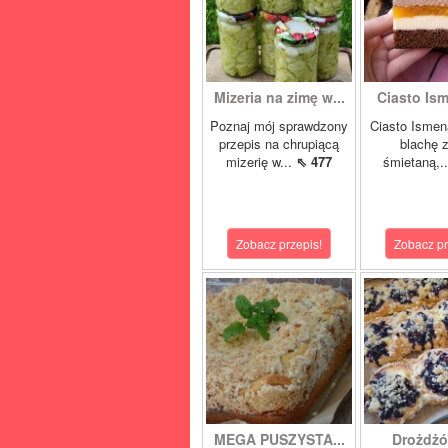
Mizeria na zimę w...
Ciasto Ism
Poznaj mój sprawdzony
Ciasto Ismen
przepis na chrupiącą
blachę z
mizerię w...
⇖ 477
śmietaną,.
Zobacz przepis!
Zobacz pr
MEGA PUSZYSTA...
Drożdżó