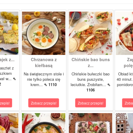
ajek z...
Chrzanowa z
Chińskie bao buns
Za
kiełbasą
z...
polę
asztet z
oszkiem
Na świątecznym stole i
Chińskie bułeczki bao
Obiad kt
wał w...
⇖
nie tylko poleca się
buns puszyste,
40 minut.
2
krem...
⇖ 1110
leciutkie. Zrobiłam...
⇖
pomidor
1106
zepis!
Zobacz przepis!
Zobacz przepis!
Zoba