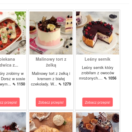
piekana
Malinowy tort z
Leśny sernik
dwica z...
żelką
Leśny sernik który
zrobiłam z owoców
óry zrobimy w
Malinowy tort z żelką i
mrożonych....
⇖ 1056
 Dorsz w sosie
kremem z białej
owym...
⇖ 1150
czekolady. W...
⇖ 1279
cz przepis!
Zobacz przepis!
Zobacz przepis!