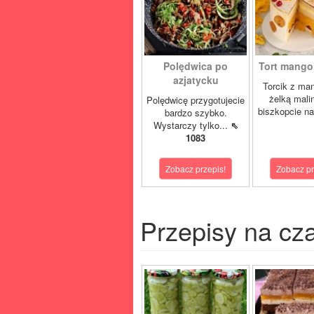
Polędwica po
Tort mango 
azjatycku
Torcik z man
żelką mali
Polędwicę przygotujecie
biszkopcie na
bardzo szybko.
Wystarczy tylko...
⇖
1083
Zobacz przepis!
Zobacz pr
Przepisy na cz