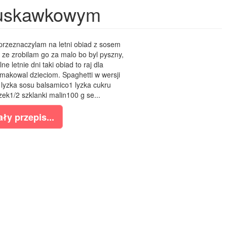
ruskawkowym
 przeznaczylam na letni obiad z sosem
ze zrobilam go za malo bo byl pyszny,
ne letnie dni taki obiad to raj dla
makowal dzieciom. Spaghetti w wersji
 lyzka sosu balsamico1 lyzka cukru
ek1/2 szklanki malin100 g se...
ły przepis...