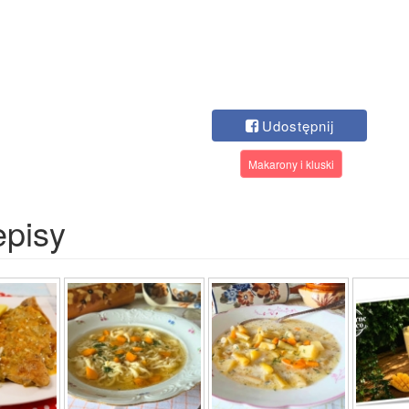
Udostępnij
Makarony i kluski
episy