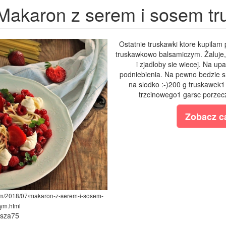
Makaron z serem i sosem t
Ostatnie truskawki ktore kupilam
truskawkowo balsamiczym. Żaluje, 
i zjadloby sie wiecej. Na upal
podniebienia. Na pewno bedzie s
na slodko :-)200 g truskawek1
trzcinowego1 garsc porzecz
Zobacz ca
com/2018/07/makaron-z-serem-i-sosem-
ym.html
ysza75