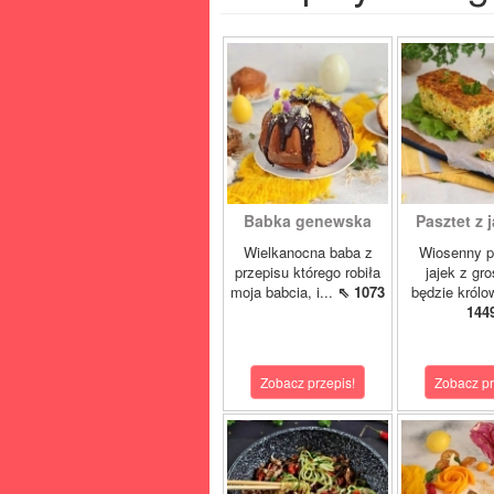
Babka genewska
Pasztet z j
Wielkanocna baba z
Wiosenny p
przepisu którego robiła
jajek z gr
moja babcia, i...
⇖ 1073
będzie królo
144
Zobacz przepis!
Zobacz pr