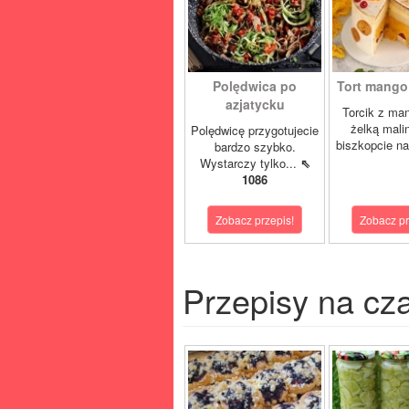
Polędwica po
Tort mango 
azjatycku
Torcik z man
żelką mali
Polędwicę przygotujecie
biszkopcie na
bardzo szybko.
Wystarczy tylko...
⇖
1086
Zobacz przepis!
Zobacz pr
Przepisy na cz