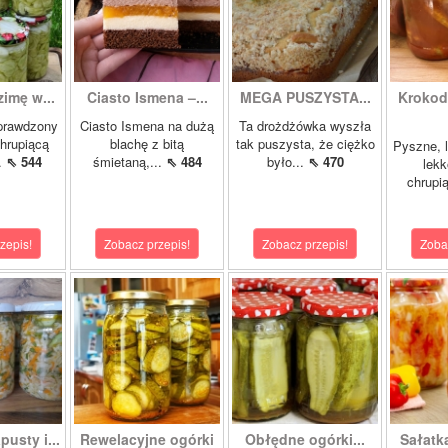
zimę w...
Ciasto Ismena –...
MEGA PUSZYSTA...
Krokody
prawdzony
Ciasto Ismena na dużą
Ta drożdżówka wyszła
chrupiącą
blachę z bitą
tak puszysta, że ciężko
Pyszne, l
..
⇖ 544
śmietaną,...
⇖ 484
było...
⇖ 470
lekk
chrupią
zepis!
Zobacz przepis!
Zobacz przepis!
Zoba
pusty i...
Rewelacyjne ogórki
Obłędne ogórki...
Sałatk