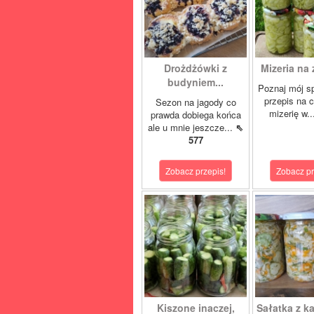
Drożdżówki z
Mizeria na 
budyniem...
Poznaj mój s
przepis na 
Sezon na jagody co
mizerię w.
prawda dobiega końca
ale u mnie jeszcze...
⇖
577
Zobacz przepis!
Zobacz pr
Kiszone inaczej,
Sałatka z ka