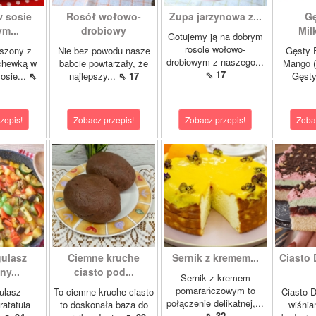
w sosie
Rosół wołowo-
Zupa jarzynowa z...
Gę
m...
drobiowy
Mil
Gotujemy ją na dobrym
rosole wołowo-
szony z
Nie bez powodu nasze
Gęsty F
drobiowym z naszego...
chewką w
babcie powtarzały, że
Mango (
⇖ 17
osie...
⇖
najlepszy...
⇖ 17
Gęsty
zepis!
Zobacz przepis!
Zobacz przepis!
Zoba
gulasz
Ciemne kruche
Sernik z kremem...
Ciasto 
y...
ciasto pod...
Sernik z kremem
pomarańczowym to
ulasz
To ciemne kruche ciasto
Ciasto D
połączenie delikatnej,...
ratatuia
to doskonała baza do
wiśnia
⇖ 32