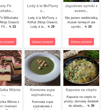
sty Fit
Lody à la McFlurry
Jagodowe syrniki z
kshake...
z...
sosem...
it Milkshake
Lody à la McFlurry z
Nie jestem wielbicielką
Ninja Creami)
KitKat (Ninja Creami)
klusek leniwych ale
 Fit...
⇖ 22
Lody à la...
⇖ 29
syrniki...
⇖ 29
cz przepis!
Zobacz przepis!
Zobacz przepis!
Dzika Wiśnia
Kremowa zupa
Kapusta na ciepło
-...
szpinakowa...
Kapusta na ciepło to
prosty, domowy dodatek
zika Wiśnia z
Kremowa zupa
do obiadu,...
⇖ 39
mi i kremem
szpinakowa z