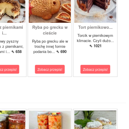
z piernikami
Ryba po grecku w
Tort piernikowo...
i...
cieście
Torcik w piernikowym
klimacie. Czyli dużo...
owy pyszny
Ryba po grecku ale w
⇖ 1021
k z piernikami,
trochę innej formie
mi i...
⇖ 658
podania bo...
⇖ 690
cz przepis!
Zobacz przepis!
Zobacz przepis!