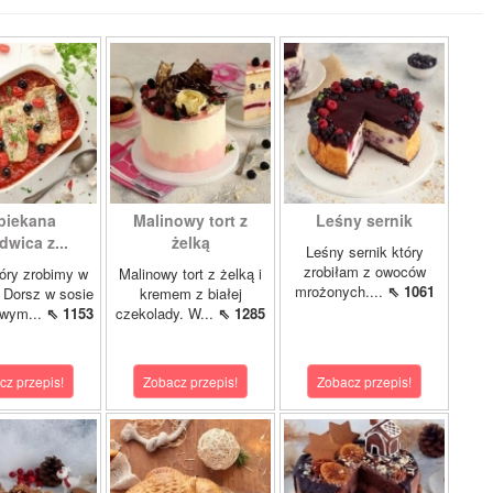
piekana
Malinowy tort z
Leśny sernik
dwica z...
żelką
Leśny sernik który
zrobiłam z owoców
óry zrobimy w
Malinowy tort z żelką i
mrożonych....
⇖ 1061
 Dorsz w sosie
kremem z białej
owym...
⇖ 1153
czekolady. W...
⇖ 1285
cz przepis!
Zobacz przepis!
Zobacz przepis!