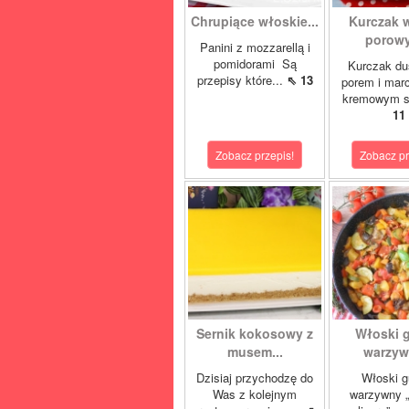
Chrupiące włoskie...
Kurczak 
porowy
Panini z mozzarellą i
pomidorami Są
Kurczak du
przepisy które...
⇖ 13
porem i mar
kremowym s
11
Zobacz przepis!
Zobacz pr
Sernik kokosowy z
Włoski 
musem...
warzywn
Dzisiaj przychodzę do
Włoski g
Was z kolejnym
warzywny „