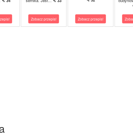
..
⇖ 34
sernika. Jest...
⇖ 33
budynio
zepis!
Zobacz przepis!
Zobacz przepis!
Zoba
a