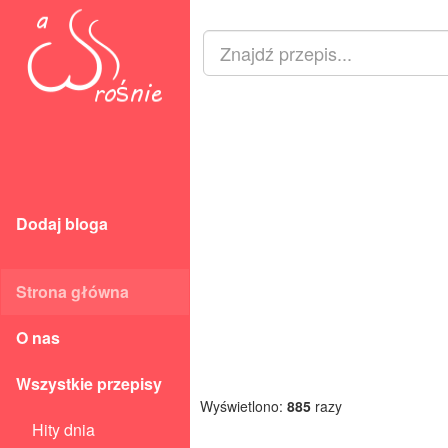
Dodaj bloga
Strona główna
O nas
Wszystkie przepisy
Wyświetlono:
885
razy
Hity dnia