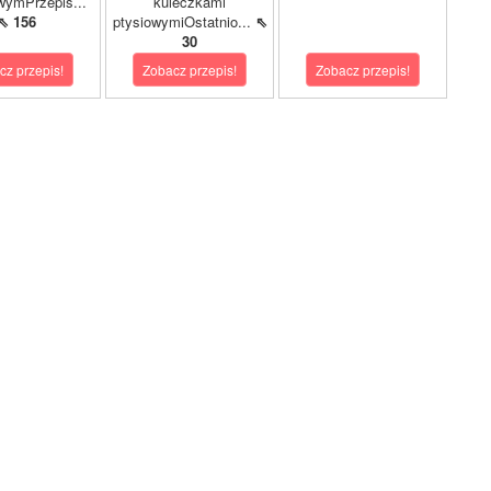
wymPrzepis...
kuleczkami
⇖ 156
ptysiowymiOstatnio...
⇖
30
cz przepis!
Zobacz przepis!
Zobacz przepis!