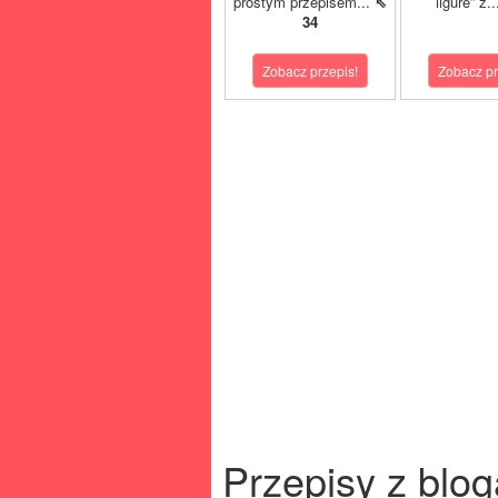
prostym przepisem...
⇖
ligure” z.
34
Zobacz przepis!
Zobacz pr
Przepisy z blog