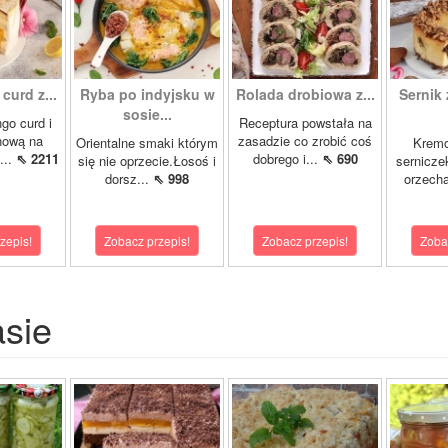
curd z...
Ryba po indyjsku w
Rolada drobiowa z...
Sernik 
sosie...
go curd i
Receptura powstała na
nową na
zasadzie co zrobić coś
Orientalne smaki którym
Krem
...
⇖ 2211
dobrego i...
⇖ 690
się nie oprzecie.Łosoś i
sernicze
dorsz...
⇖ 998
orzecha
zepis!
Zobacz przepis!
Zobacz przepis!
Zoba
asie