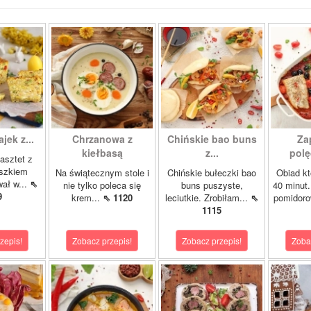
ajek z...
Chrzanowa z
Chińskie bao buns
Za
kiełbasą
z...
polę
asztet z
oszkiem
Na świątecznym stole i
Chińskie bułeczki bao
Obiad kt
wał w...
⇖
nie tylko poleca się
buns puszyste,
40 minut.
9
krem...
⇖ 1120
leciutkie. Zrobiłam...
⇖
pomidor
1115
zepis!
Zobacz przepis!
Zobacz przepis!
Zoba