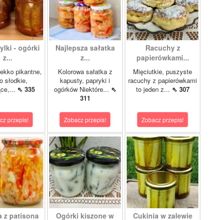
lki - ogórki
Najlepsza sałatka
Racuchy z
z...
z...
papierówkami...
ekko pikantne,
Kolorowa sałatka z
Mięciutkie, puszyste
o słodkie,
kapusty, papryki i
racuchy z papierówkami
ce,...
⇖ 335
ogórków Niektóre...
⇖
to jeden z...
⇖ 307
311
cz przepis!
Zobacz przepis!
Zobacz przepis!
a z patisona
Ogórki kiszone w
Cukinia w zalewie