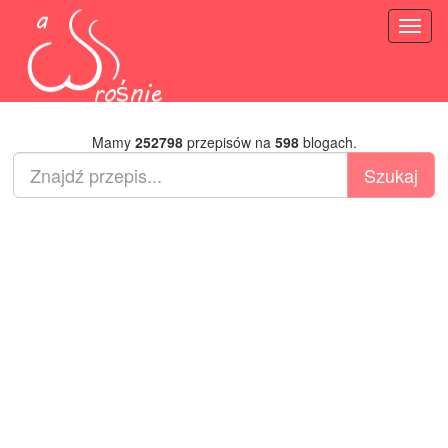
Toggl
naviga
Mamy
252798
przepisów na
598
blogach.