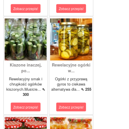
Zobacz przepis!
Zobacz przepis!
Kiszone inaczej,
Rewelacyjne ogórki
po...
w...
Rewelacyjny smak i
Ogórki z przyprawą
chrupkość ogórków
gyros to ciekawa
kiszonych.Musicie...
⇖
alternatywa dla...
⇖ 255
300
Zobacz przepis!
Zobacz przepis!