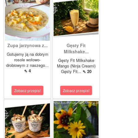
Zupa jarzynowa z...
Gęsty Fit
Milkshake...
Gotujemy ją na dobrym
rosole wołowo-
Gęsty Fit Milkshake
drobiowym z naszego...
Mango (Ninja Creami)
⇖ 4
Gęsty Fit...
⇖ 20
Zobacz przepis!
Zobacz przepis!