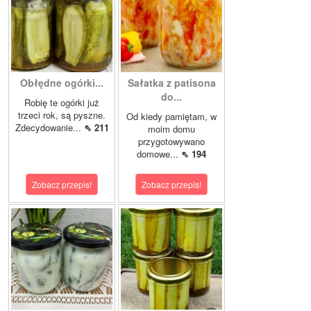
Obłędne ogórki...
Sałatka z patisona
do...
Robię te ogórki już
trzeci rok, są pyszne.
Od kiedy pamiętam, w
Zdecydowanie...
⇖ 211
moim domu
przygotowywano
domowe...
⇖ 194
Zobacz przepis!
Zobacz przepis!