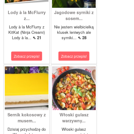
Lody à la McFlurry
Jagodowe syrniki z
z...
sosem...
Lody à la McFlurry z
Nie jestem wielbicielką
KitKat (Ninja Creami)
klusek leniwych ale
Lody à la...
⇖ 21
syrniki...
⇖ 28
Zobacz przepis!
Zobacz przepis!
Sernik kokosowy z
Włoski gulasz
musem...
warzywny...
Dzisiaj przychodzę do
Włoski gulasz