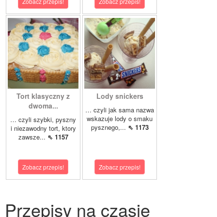
Zobacz przepis!
Zobacz przepis!
Tort klasyczny z
Lody snickers
dwoma...
… czyli jak sama nazwa
wskazuje lody o smaku
… czyli szybki, pyszny
pysznego,...
⇖ 1173
i niezawodny tort, ktory
zawsze...
⇖ 1157
Zobacz przepis!
Zobacz przepis!
Przepisy na czasie