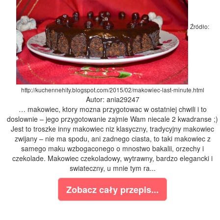
Źródło:
http://kuchennehity.blogspot.com/2015/02/makowiec-last-minute.html
Autor: ania29247
… makowiec, ktory mozna przygotowac w ostatniej chwili i to
doslownie – jego przygotowanie zajmie Wam niecale 2 kwadranse ;)
Jest to troszke inny makowiec niz klasyczny, tradycyjny makowiec
zwijany – nie ma spodu, ani zadnego ciasta, to taki makowiec z
samego maku wzbogaconego o mnostwo bakalii, orzechy i
czekolade. Makowiec czekoladowy, wytrawny, bardzo elegancki i
swiateczny, u mnie tym ra...
Zobacz cały przepis...