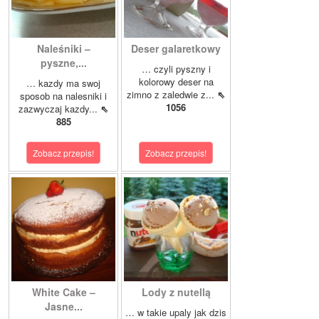
Naleśniki –
Deser galaretkowy
pyszne,...
… czyli pyszny i
kolorowy deser na
… kazdy ma swoj
zimno z zaledwie z...
⇖
sposob na nalesniki i
1056
zazwyczaj kazdy...
⇖
885
Zobacz przepis!
Zobacz przepis!
White Cake –
Lody z nutellą
Jasne...
… w takie upaly jak dzis