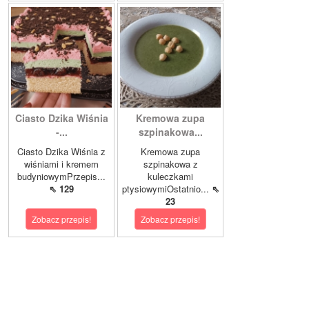
Ciasto Dzika Wiśnia
Kremowa zupa
-...
szpinakowa...
Ciasto Dzika Wiśnia z
Kremowa zupa
wiśniami i kremem
szpinakowa z
budyniowymPrzepis...
kuleczkami
⇖ 129
ptysiowymiOstatnio...
⇖
23
Zobacz przepis!
Zobacz przepis!