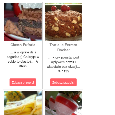
Ciasto Euforia
Tort a la Ferrero
Rocher
… a w opisie dziś
zagadka ;) Co kryje w
… ktory powstal pod
sobie to ciasto?...
⇖
wplywem chwili i
3636
wlasciwie bez okazji...
⇖ 1135
Zobacz przepis!
Zobacz przepis!