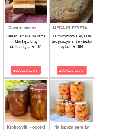
Ciasto Ismena –...
MEGA PUSZYSTA...
Ciasto Ismena na dużą
Ta drożdżówka wyszła
blachę z bitą
tak puszysta, że ciężko
śmietaną,...
⇖ 481
było...
⇖ 464
Zobacz przepis!
Zobacz przepis!
Krokodylki - ogórki
Najlepsza sałatka