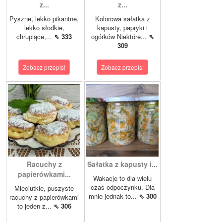
z...
z...
Pyszne, lekko pikantne,
Kolorowa sałatka z
lekko słodkie,
kapusty, papryki i
chrupiące,...
⇖ 333
ogórków Niektóre...
⇖
309
Zobacz przepis!
Zobacz przepis!
Racuchy z
Sałatka z kapusty i...
papierówkami...
Wakacje to dla wielu
czas odpoczynku. Dla
Mięciutkie, puszyste
mnie jednak to...
⇖ 300
racuchy z papierówkami
to jeden z...
⇖ 306