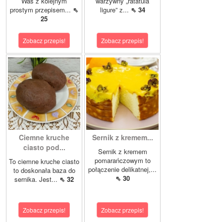
Was z kolejnym
warzywny „ratatuia
prostym przepisem...
⇖
ligure” z...
⇖ 34
25
Zobacz przepis!
Zobacz przepis!
Ciemne kruche
Sernik z kremem...
ciasto pod...
Sernik z kremem
pomarańczowym to
To ciemne kruche ciasto
połączenie delikatnej,...
to doskonała baza do
⇖ 30
sernika. Jest...
⇖ 32
Zobacz przepis!
Zobacz przepis!