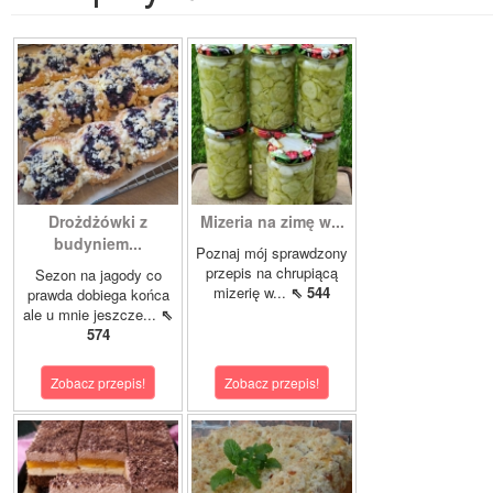
Drożdżówki z
Mizeria na zimę w...
budyniem...
Poznaj mój sprawdzony
przepis na chrupiącą
Sezon na jagody co
mizerię w...
⇖ 544
prawda dobiega końca
ale u mnie jeszcze...
⇖
574
Zobacz przepis!
Zobacz przepis!