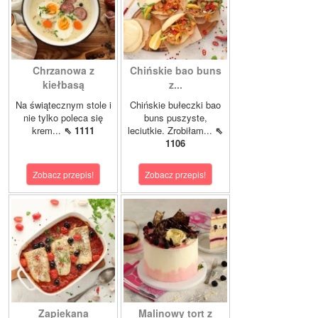
Chrzanowa z
Chińskie bao buns
kiełbasą
z...
Na świątecznym stole i
Chińskie bułeczki bao
nie tylko poleca się
buns puszyste,
krem...
⇖ 1111
leciutkie. Zrobiłam...
⇖
1106
Zobacz przepis!
Zobacz przepis!
Zapiekana
Malinowy tort z