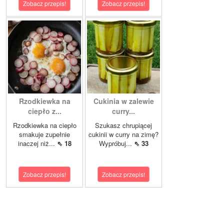
Zobacz przepis!
Zobacz przepis!
Rzodkiewka na
Cukinia w zalewie
ciepło z...
curry...
Rzodkiewka na ciepło
Szukasz chrupiącej
smakuje zupełnie
cukinii w curry na zimę?
inaczej niż...
⇖ 18
Wypróbuj...
⇖ 33
Zobacz przepis!
Zobacz przepis!