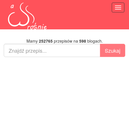
Toggl
naviga
Mamy
252765
przepisów na
598
blogach.