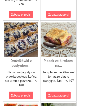
274
Zobacz przepis!
Zobacz przepis!
Drożdżówki z
Placek ze śliwkami
budyniem...
na...
Sezon na jagody co
Ten placek ze śliwkami
prawda dobiega końca
to nasze ciasto
ale u mnie jeszcze...
⇖
awaryjne. Nie...
⇖ 107
150
Zobacz przepis!
Zobacz przepis!