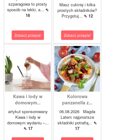
szparagowa to prosty
Masz cukinię i kilka
sposób na lekki, a...
⇖
prostych składników?
16
Przygotuj...
⇖ 12
Zobacz przepis!
Zobacz przepis!
Kawa i lody w
Kolorowa
domowym...
panzanella z...
artykuł sponsorowany
06.08.2026 Magda
Kawa i lody w
Latem najprostsze
domowym wydaniu –...
składniki potrafią...
⇖
⇖ 17
17