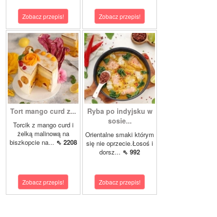
Zobacz przepis!
Zobacz przepis!
Tort mango curd z...
Ryba po indyjsku w
sosie...
Torcik z mango curd i
żelką malinową na
Orientalne smaki którym
biszkopcie na...
⇖ 2208
się nie oprzecie.Łosoś i
dorsz...
⇖ 992
Zobacz przepis!
Zobacz przepis!