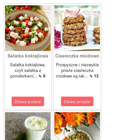
Sałatka koktajlowa
Ciasteczka miodowe
Sałatka koktajlowa,
Przepyszne i niezwykle
czyli sałatka z
proste ciasteczka
pomidorkami...
⇖ 8
miodowe są tak...
⇖ 13
Zobacz przepis!
Zobacz przepis!