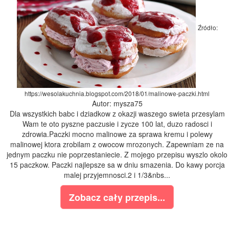
Źródło:
https://wesolakuchnia.blogspot.com/2018/01/malinowe-paczki.html
Autor: mysza75
Dla wszystkich babc i dziadkow z okazji waszego swieta przesylam
Wam te oto pyszne paczusie i zycze 100 lat, duzo radosci i
zdrowia.Paczki mocno malinowe za sprawa kremu i polewy
malinowej ktora zrobilam z owocow mrozonych. Zapewniam ze na
jednym paczku nie poprzestaniecie. Z mojego przepisu wyszlo okolo
15 paczkow. Paczki najlepsze sa w dniu smazenia. Do kawy porcja
malej przyjemnosci.2 i 1/3&nbs...
Zobacz cały przepis...