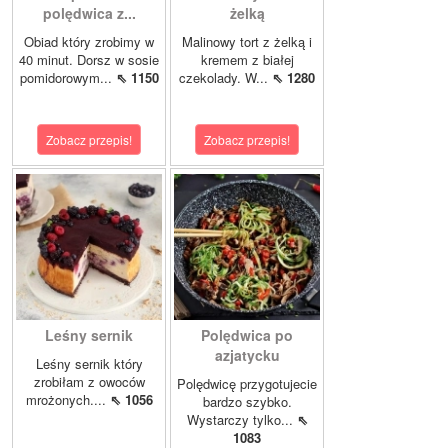
polędwica z...
żelką
Obiad który zrobimy w
Malinowy tort z żelką i
40 minut. Dorsz w sosie
kremem z białej
pomidorowym...
⇖ 1150
czekolady. W...
⇖ 1280
Zobacz przepis!
Zobacz przepis!
Leśny sernik
Polędwica po
azjatycku
Leśny sernik który
zrobiłam z owoców
Polędwicę przygotujecie
mrożonych....
⇖ 1056
bardzo szybko.
Wystarczy tylko...
⇖
1083