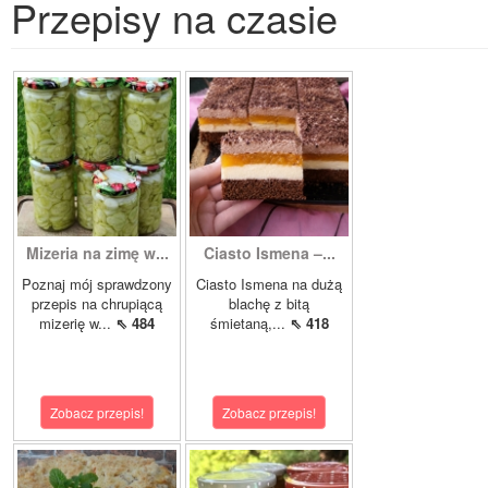
Przepisy na czasie
Mizeria na zimę w...
Ciasto Ismena –...
Poznaj mój sprawdzony
Ciasto Ismena na dużą
przepis na chrupiącą
blachę z bitą
mizerię w...
⇖ 484
śmietaną,...
⇖ 418
Zobacz przepis!
Zobacz przepis!