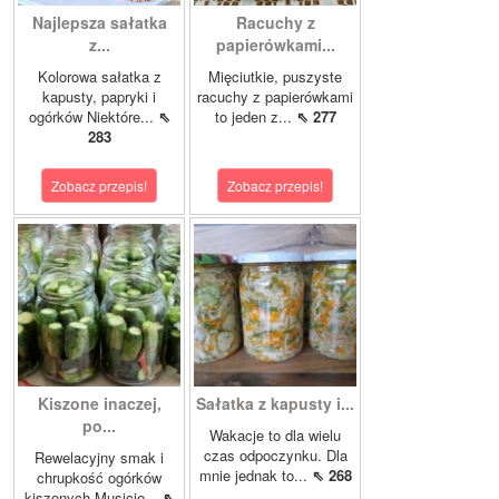
Najlepsza sałatka
Racuchy z
z...
papierówkami...
Kolorowa sałatka z
Mięciutkie, puszyste
kapusty, papryki i
racuchy z papierówkami
ogórków Niektóre...
⇖
to jeden z...
⇖ 277
283
Zobacz przepis!
Zobacz przepis!
Kiszone inaczej,
Sałatka z kapusty i...
po...
Wakacje to dla wielu
czas odpoczynku. Dla
Rewelacyjny smak i
mnie jednak to...
⇖ 268
chrupkość ogórków
kiszonych.Musicie...
⇖