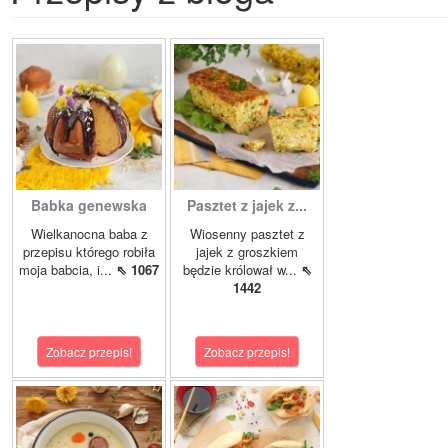
Babka genewska
Pasztet z jajek z...
Wielkanocna baba z
Wiosenny pasztet z
przepisu którego robiła
jajek z groszkiem
moja babcia, i...
⇖ 1067
będzie królował w...
⇖
1442
Zobacz przepis!
Zobacz przepis!