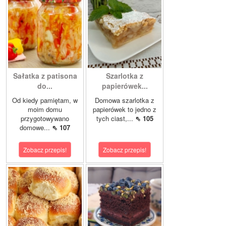
Sałatka z patisona
Szarlotka z
do...
papierówek...
Od kiedy pamiętam, w
Domowa szarlotka z
moim domu
papierówek to jedno z
przygotowywano
tych ciast,...
⇖ 105
domowe...
⇖ 107
Zobacz przepis!
Zobacz przepis!