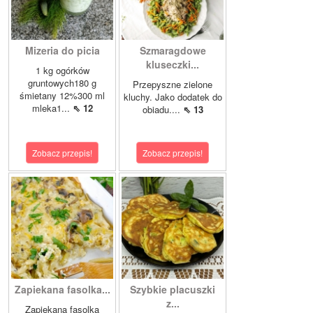
Mizeria do picia
Szmaragdowe
kluseczki...
1 kg ogórków
gruntowych180 g
Przepyszne zielone
śmietany 12%300 ml
kluchy. Jako dodatek do
mleka1...
⇖ 12
obiadu....
⇖ 13
Zobacz przepis!
Zobacz przepis!
Zapiekana fasolka...
Szybkie placuszki
z...
Zapiekana fasolka