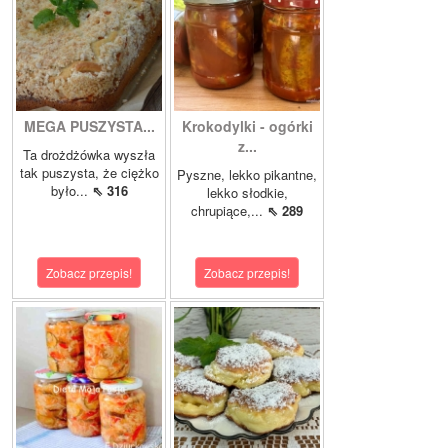
MEGA PUSZYSTA...
Krokodylki - ogórki
z...
Ta drożdżówka wyszła
tak puszysta, że ciężko
Pyszne, lekko pikantne,
było...
⇖ 316
lekko słodkie,
chrupiące,...
⇖ 289
Zobacz przepis!
Zobacz przepis!