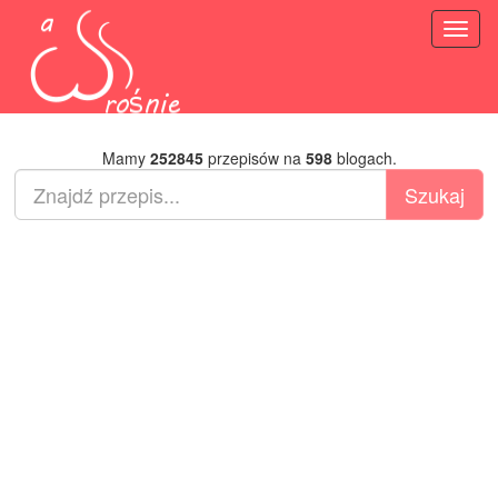
Toggl
naviga
Mamy
252845
przepisów na
598
blogach.