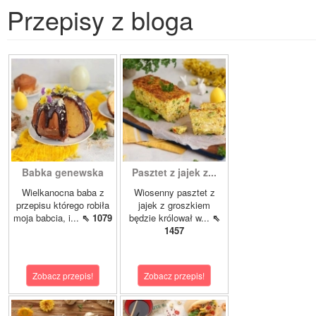
Przepisy z bloga
Babka genewska
Pasztet z jajek z...
Wielkanocna baba z
Wiosenny pasztet z
przepisu którego robiła
jajek z groszkiem
moja babcia, i...
⇖ 1079
będzie królował w...
⇖
1457
Zobacz przepis!
Zobacz przepis!