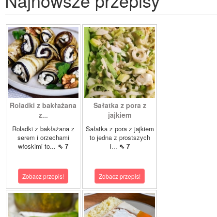
Najnowsze przepisy
Roladki z bakłażana
Sałatka z pora z
z...
jajkiem
Roladki z bakłażana z
Sałatka z pora z jajkiem
serem i orzechami
to jedna z prostszych
włoskimi to...
⇖ 7
i...
⇖ 7
Zobacz przepis!
Zobacz przepis!