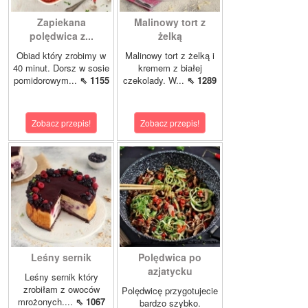
Zapiekana
Malinowy tort z
polędwica z...
żelką
Obiad który zrobimy w
Malinowy tort z żelką i
40 minut. Dorsz w sosie
kremem z białej
pomidorowym...
⇖ 1155
czekolady. W...
⇖ 1289
Zobacz przepis!
Zobacz przepis!
Leśny sernik
Polędwica po
azjatycku
Leśny sernik który
zrobiłam z owoców
Polędwicę przygotujecie
mrożonych....
⇖ 1067
bardzo szybko.