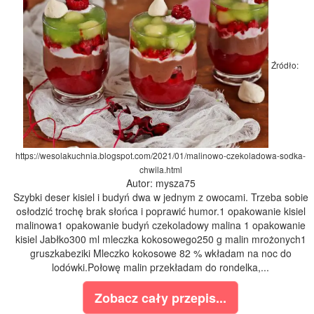
Źródło:
https://wesolakuchnia.blogspot.com/2021/01/malinowo-czekoladowa-sodka-
chwila.html
Autor: mysza75
Szybki deser kisiel i budyń dwa w jednym z owocami. Trzeba sobie
osłodzić trochę brak słońca i poprawić humor.1 opakowanie kisiel
malinowa1 opakowanie budyń czekoladowy malina 1 opakowanie
kisiel Jabłko300 ml mleczka kokosowego250 g malin mrożonych1
gruszkabeziki Mleczko kokosowe 82 % wkładam na noc do
lodówki.Połowę malin przekładam do rondelka,...
Zobacz cały przepis...