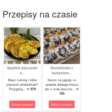
Przepisy na czasie
Szybkie placuszki
Drożdżówki z
z...
budyniem...
Masz cukinię i kilka
Sezon na jagody co
prostych składników?
prawda dobiega końca
Przygotuj...
⇖ 979
ale u mnie jeszcze...
⇖
705
Zobacz przepis!
Zobacz przepis!