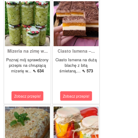
Mizeria na zimę w...
Ciasto Ismena –...
Poznaj mój sprawdzony
Ciasto Ismena na dużą
przepis na chrupiącą
blachę z bitą
mizerię w...
⇖ 634
śmietaną,...
⇖ 573
Zobacz przepis!
Zobacz przepis!