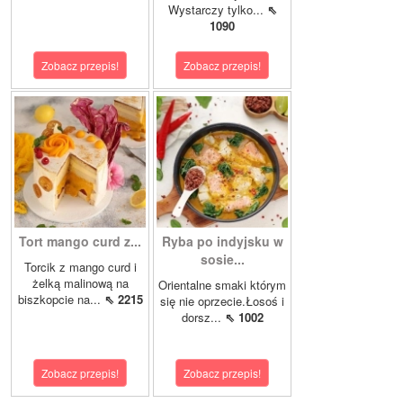
Wystarczy tylko...
⇖
1090
Zobacz przepis!
Zobacz przepis!
Tort mango curd z...
Ryba po indyjsku w
sosie...
Torcik z mango curd i
żelką malinową na
Orientalne smaki którym
biszkopcie na...
⇖ 2215
się nie oprzecie.Łosoś i
dorsz...
⇖ 1002
Zobacz przepis!
Zobacz przepis!