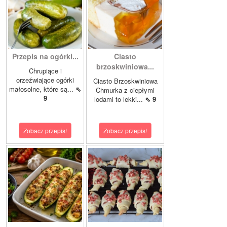
Przepis na ogórki...
Ciasto
brzoskwiniowa...
Chrupiące i
orzeźwiające ogórki
Ciasto Brzoskwiniowa
małosolne, które są...
⇖
Chmurka z ciepłymi
9
lodami to lekki...
⇖ 9
Zobacz przepis!
Zobacz przepis!