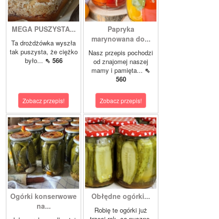
MEGA PUSZYSTA...
Papryka
marynowana do...
Ta drożdżówka wyszła
tak puszysta, że ciężko
Nasz przepis pochodzi
było...
⇖ 566
od znajomej naszej
mamy i pamięta...
⇖
560
Zobacz przepis!
Zobacz przepis!
Ogórki konserwowe
Obłędne ogórki...
na...
Robię te ogórki już
trzeci rok, są pyszne.