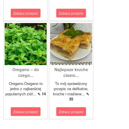
Zobacz przepis!
Zobacz przepis!
Oregano – do
Najlepsze kruche
czego...
ciasto...
Oregano.Oregano to
To mój sprawdzony
jedno z najbardziej
przepis na delikatne,
popularnych ziół...
⇖ 14
kruche i maślane...
⇖
35
Zobacz przepis!
Zobacz przepis!