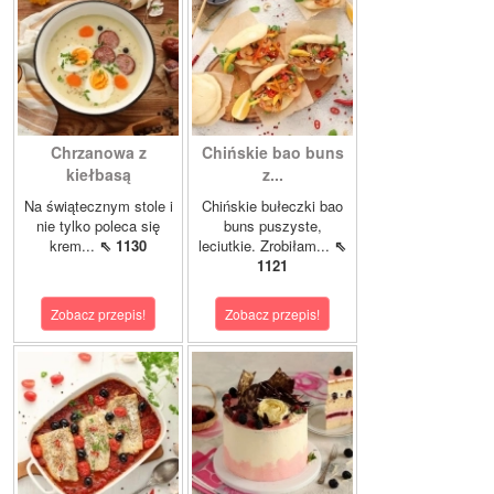
Chrzanowa z
Chińskie bao buns
kiełbasą
z...
Na świątecznym stole i
Chińskie bułeczki bao
nie tylko poleca się
buns puszyste,
krem...
⇖ 1130
leciutkie. Zrobiłam...
⇖
1121
Zobacz przepis!
Zobacz przepis!