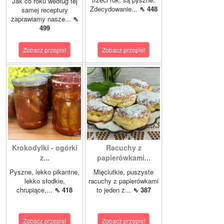
Jak co roku według tej
Zdecydowanie...
⇖ 448
samej receptury
zaprawiamy nasze...
⇖
499
Zobacz przepis!
Zobacz przepis!
Krokodylki - ogórki
Racuchy z
z...
papierówkami...
Pyszne, lekko pikantne,
Mięciutkie, puszyste
lekko słodkie,
racuchy z papierówkami
chrupiące,...
⇖ 418
to jeden z...
⇖ 387
Zobacz przepis!
Zobacz przepis!