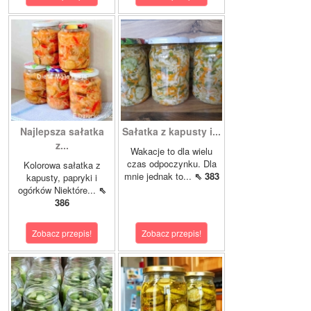
Najlepsza sałatka
Sałatka z kapusty i...
z...
Wakacje to dla wielu
czas odpoczynku. Dla
Kolorowa sałatka z
mnie jednak to...
⇖ 383
kapusty, papryki i
ogórków Niektóre...
⇖
386
Zobacz przepis!
Zobacz przepis!