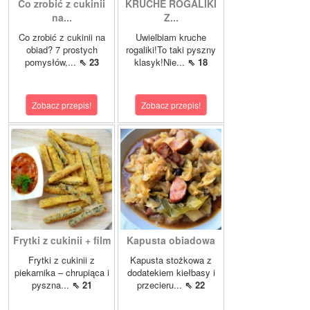
Co zrobić z cukinii
KRUCHE ROGALIKI
na...
Z...
Co zrobić z cukinii na
Uwielbiam kruche
obiad? 7 prostych
rogaliki!To taki pyszny
pomysłów,...
⇖ 23
klasyk!Nie...
⇖ 18
Zobacz przepis!
Zobacz przepis!
Frytki z cukinii + film
Kapusta obiadowa
Frytki z cukinii z
Kapusta stożkowa z
piekarnika – chrupiąca i
dodatekiem kiełbasy i
pyszna...
⇖ 21
przecieru...
⇖ 22