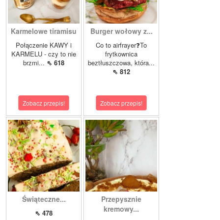
Karmelowe tiramisu
Burger wołowy z...
Połączenie KAWY i
Co to airfrayer❓To
KARMELU - czy to nie
frytkownica
brzmi...
⇖ 618
beztłuszczowa, która...
⇖ 812
Zobacz przepis!
Zobacz przepis!
Świąteczne...
Przepysznie
kremowy...
⇖ 478