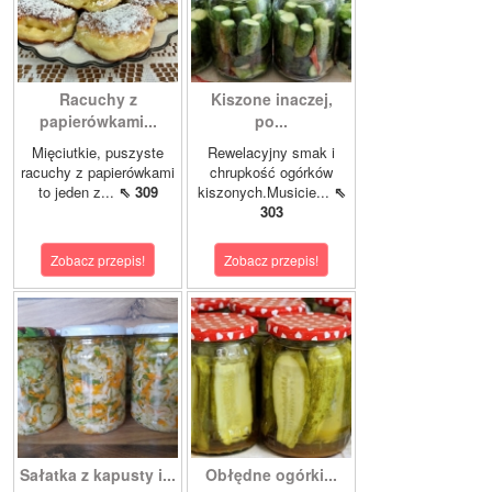
Racuchy z
Kiszone inaczej,
papierówkami...
po...
Mięciutkie, puszyste
Rewelacyjny smak i
racuchy z papierówkami
chrupkość ogórków
to jeden z...
⇖ 309
kiszonych.Musicie...
⇖
303
Zobacz przepis!
Zobacz przepis!
Sałatka z kapusty i...
Obłędne ogórki...