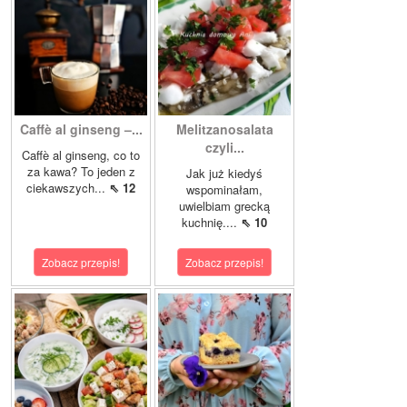
Caffè al ginseng –...
Melitzanosalata
czyli...
Caffè al ginseng, co to
za kawa? To jeden z
Jak już kiedyś
ciekawszych...
⇖ 12
wspominałam,
uwielbiam grecką
kuchnię....
⇖ 10
Zobacz przepis!
Zobacz przepis!