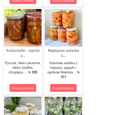
Zobacz przepis!
Zobacz przepis!
Krokodylki - ogórki
Najlepsza sałatka
z...
z...
Pyszne, lekko pikantne,
Kolorowa sałatka z
lekko słodkie,
kapusty, papryki i
chrupiące,...
⇖ 335
ogórków Niektóre...
⇖
311
Zobacz przepis!
Zobacz przepis!