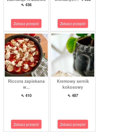
⇖ 436
Zobacz przepis!
Zobacz przepis!
Riccota zapiekana
Kremowy sernik
w...
kokosowy
⇖ 410
⇖ 487
Zobacz przepis!
Zobacz przepis!