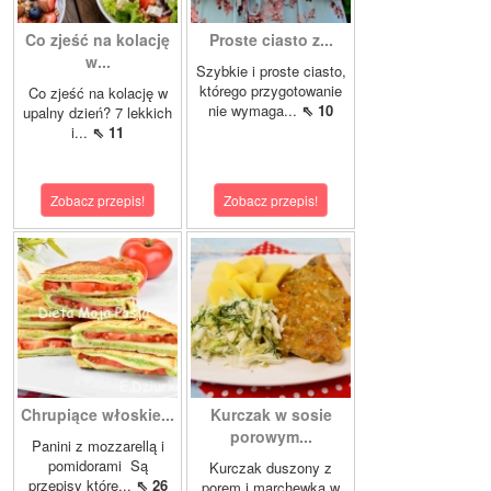
Co zjeść na kolację
Proste ciasto z...
w...
Szybkie i proste ciasto,
którego przygotowanie
Co zjeść na kolację w
nie wymaga...
⇖ 10
upalny dzień? 7 lekkich
i...
⇖ 11
Zobacz przepis!
Zobacz przepis!
Chrupiące włoskie...
Kurczak w sosie
porowym...
Panini z mozzarellą i
pomidorami Są
Kurczak duszony z
przepisy które...
⇖ 26
porem i marchewką w