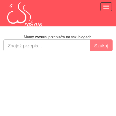
Toggl
naviga
Mamy
252809
przepisów na
598
blogach.