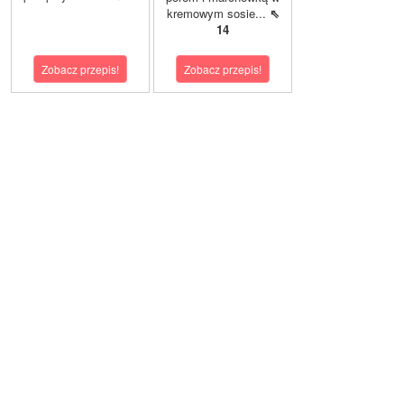
kremowym sosie...
⇖
14
Zobacz przepis!
Zobacz przepis!