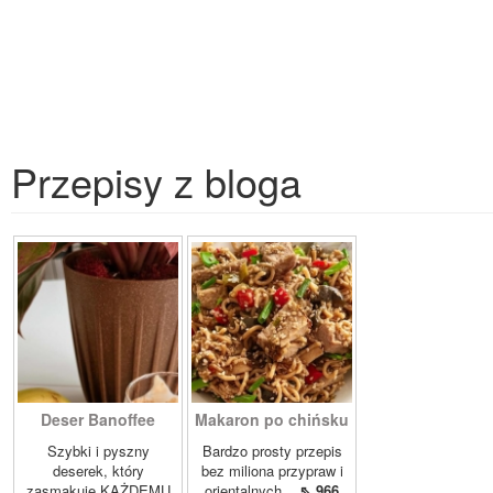
Przepisy z bloga
Deser Banoffee
Makaron po chińsku
Szybki i pyszny
Bardzo prosty przepis
deserek, który
bez miliona przypraw i
zasmakuje KAŻDEMU
orientalnych...
⇖ 966