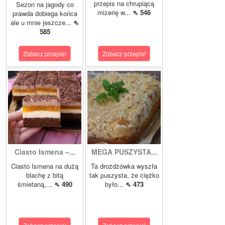
przepis na chrupiącą
Sezon na jagody co
mizerię w...
⇖ 546
prawda dobiega końca
ale u mnie jeszcze...
⇖
585
Zobacz przepis!
Zobacz przepis!
Ciasto Ismena –...
MEGA PUSZYSTA...
Ciasto Ismena na dużą
Ta drożdżówka wyszła
blachę z bitą
tak puszysta, że ciężko
śmietaną,...
⇖ 490
było...
⇖ 473