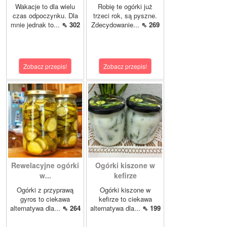
Wakacje to dla wielu
Robię te ogórki już
czas odpoczynku. Dla
trzeci rok, są pyszne.
mnie jednak to...
⇖ 302
Zdecydowanie...
⇖ 269
Zobacz przepis!
Zobacz przepis!
Rewelacyjne ogórki
Ogórki kiszone w
w...
kefirze
Ogórki z przyprawą
Ogórki kiszone w
gyros to ciekawa
kefirze to ciekawa
alternatywa dla...
⇖ 264
alternatywa dla...
⇖ 199