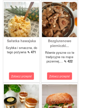
Sałatka hawajska
Bezglutenowe
pierniczki...
Szybka i smaczna, do
tego pożywna
⇖ 471
Równie pyszne co te
tradycyjne na mące
pszennej,...
⇖ 422
Zobacz przepis!
Zobacz przepis!