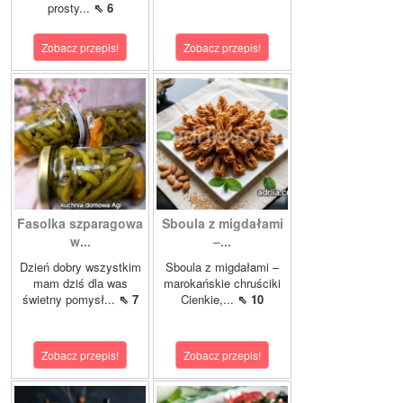
prosty...
⇖ 6
Zobacz przepis!
Zobacz przepis!
Fasolka szparagowa
Sboula z migdałami
w...
–...
Dzień dobry wszystkim
Sboula z migdałami –
mam dziś dla was
marokańskie chruściki
świetny pomysł...
⇖ 7
Cienkie,...
⇖ 10
Zobacz przepis!
Zobacz przepis!