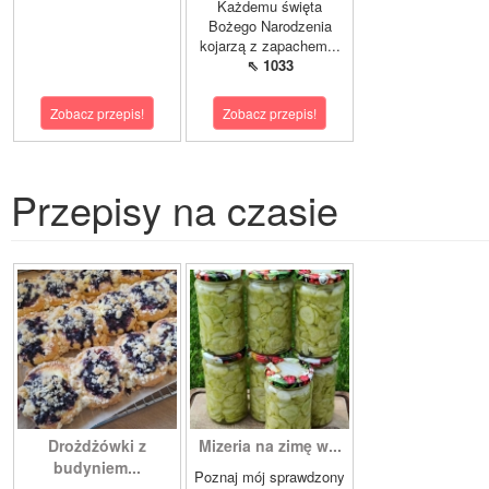
Każdemu święta
Bożego Narodzenia
kojarzą z zapachem...
⇖ 1033
Zobacz przepis!
Zobacz przepis!
Przepisy na czasie
Drożdżówki z
Mizeria na zimę w...
budyniem...
Poznaj mój sprawdzony