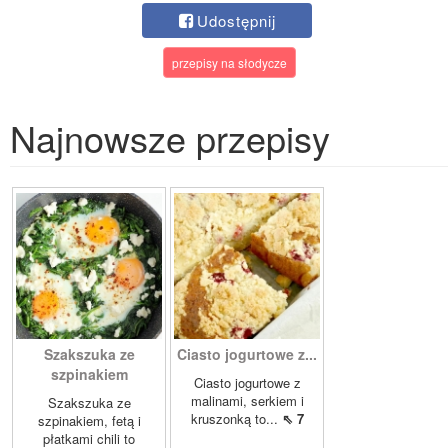
Udostępnij
przepisy na słodycze
Najnowsze przepisy
Szakszuka ze
Ciasto jogurtowe z...
szpinakiem
Ciasto jogurtowe z
malinami, serkiem i
Szakszuka ze
kruszonką to...
⇖ 7
szpinakiem, fetą i
płatkami chili to