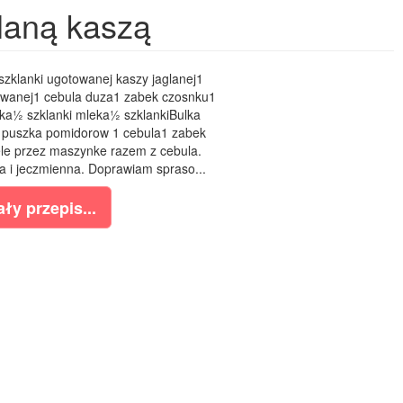
glaną kaszą
szklanki ugotowanej kaszy jaglanej1
owanej1 cebula duza1 zabek czosnku1
lka½ szklanki mleka½ szklankiBulka
 puszka pomidorow 1 cebula1 zabek
le przez maszynke razem z cebula.
 i jeczmienna. Doprawiam spraso...
ły przepis...