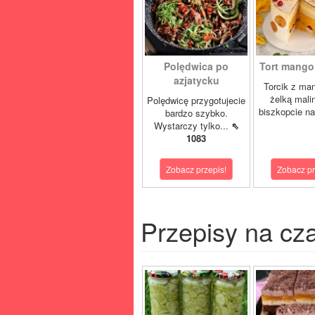
Polędwica po
Tort mango 
azjatycku
Torcik z man
żelką mali
Polędwicę przygotujecie
biszkopcie na
bardzo szybko.
Wystarczy tylko...
⇖
1083
Zobacz przepis!
Zobacz pr
Przepisy na cz