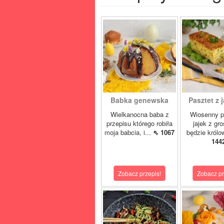
Babka genewska
Pasztet z j
Wielkanocna baba z
Wiosenny p
przepisu którego robiła
jajek z gr
moja babcia, i...
⇖ 1067
będzie królo
144
Zobacz przepis!
Zobacz pr