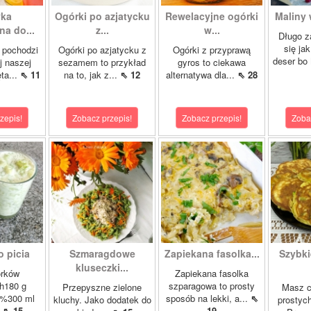
yka
Ogórki po azjatycku
Rewelacyjne ogórki
Maliny 
a do...
z...
w...
Długo z
się ja
 pochodzi
Ogórki po azjatycku z
Ogórki z przyprawą
deser bo
j naszej
sezamem to przykład
gyros to ciekawa
ta...
⇖ 11
na to, jak z...
⇖ 12
alternatywa dla...
⇖ 28
zepis!
Zobacz przepis!
Zobacz przepis!
Zoba
o picia
Szmaragdowe
Zapiekana fasolka...
Szybki
kluseczki...
órków
Zapiekana fasolka
h180 g
szparagowa to prosty
Przepyszne zielone
Masz cu
2%300 ml
sposób na lekki, a...
⇖
kluchy. Jako dodatek do
prostyc
.
⇖ 15
19