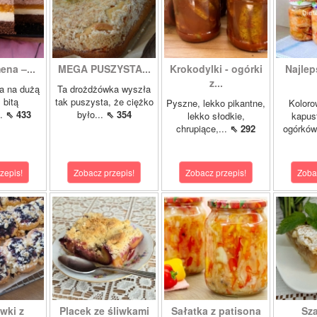
ena –...
MEGA PUSZYSTA...
Krokodylki - ogórki
Najlep
z...
a na dużą
Ta drożdżówka wyszła
 bitą
tak puszysta, że ciężko
Pyszne, lekko pikantne,
Koloro
..
⇖ 433
było...
⇖ 354
lekko słodkie,
kapust
chrupiące,...
⇖ 292
ogórków
zepis!
Zobacz przepis!
Zobacz przepis!
Zoba
wki z
Placek ze śliwkami
Sałatka z patisona
Sza