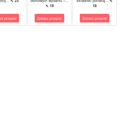
otuj...
⇖ 23
domowym wydaniu –...
składniki potrafią...
⇖
⇖ 19
18
cz przepis!
Zobacz przepis!
Zobacz przepis!