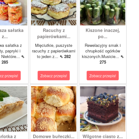
sza sałatka
Racuchy z
Kiszone inaczej,
z...
papierówkami...
po...
wa sałatka z
Mięciutkie, puszyste
Rewelacyjny smak i
y, papryki i
racuchy z papierówkami
chrupkość ogórków
 Niektóre...
⇖
to jeden z...
⇖ 282
kiszonych.Musicie...
⇖
285
275
cz przepis!
Zobacz przepis!
Zobacz przepis!
rlotka z
Domowe bułeczki...
Wilgotne ciasto z...