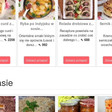
curd z...
Ryba po indyjsku w
Rolada drobiowa z...
Sernik 
sosie...
go curd i
Receptura powstała na
nową na
zasadzie co zrobić coś
Orientalne smaki którym
Krem
...
⇖ 2208
dobrego i...
⇖ 688
się nie oprzecie.Łosoś i
sernicze
dorsz...
⇖ 992
orzecha
zepis!
Zobacz przepis!
Zobacz przepis!
Zoba
asie