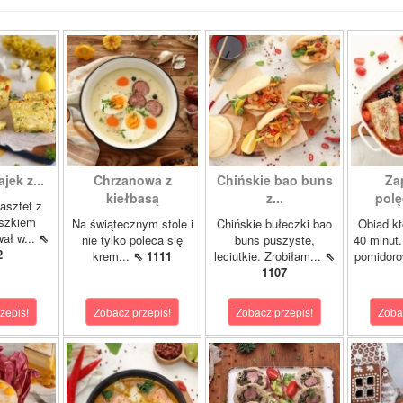
ajek z...
Chrzanowa z
Chińskie bao buns
Za
kiełbasą
z...
polę
asztet z
oszkiem
Na świątecznym stole i
Chińskie bułeczki bao
Obiad kt
wał w...
⇖
nie tylko poleca się
buns puszyste,
40 minut.
2
krem...
⇖ 1111
leciutkie. Zrobiłam...
⇖
pomidor
1107
zepis!
Zobacz przepis!
Zobacz przepis!
Zoba