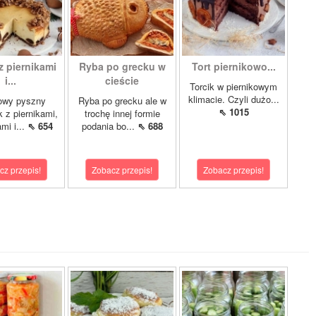
z piernikami
Ryba po grecku w
Tort piernikowo...
i...
cieście
Torcik w piernikowym
klimacie. Czyli dużo...
owy pyszny
Ryba po grecku ale w
⇖ 1015
k z piernikami,
trochę innej formie
mi i...
⇖ 654
podania bo...
⇖ 688
cz przepis!
Zobacz przepis!
Zobacz przepis!