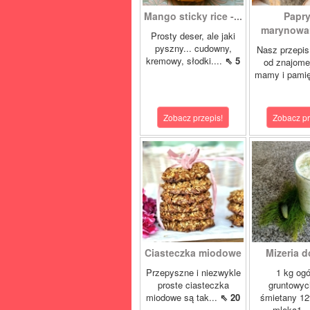
Mango sticky rice -...
Papr
marynowan
Prosty deser, ale jaki
pyszny... cudowny,
Nasz przepis
kremowy, słodki....
⇖ 5
od znajome
mamy i pamię
Zobacz przepis!
Zobacz pr
Ciasteczka miodowe
Mizeria d
Przepyszne i niezwykle
1 kg og
proste ciasteczka
gruntowyc
miodowe są tak...
⇖ 20
śmietany 1
mleka1..