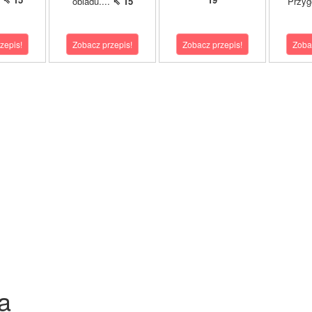
obiadu....
⇖ 15
Przyg
zepis!
Zobacz przepis!
Zobacz przepis!
Zoba
a