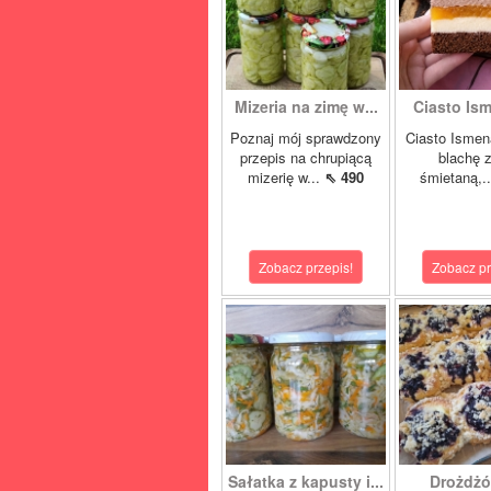
Mizeria na zimę w...
Ciasto Ism
Poznaj mój sprawdzony
Ciasto Ismen
przepis na chrupiącą
blachę z
mizerię w...
⇖ 490
śmietaną,.
Zobacz przepis!
Zobacz pr
Sałatka z kapusty i...
Drożdżó