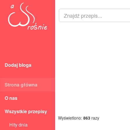
Dodaj bloga
Strona główna
O nas
Wszystkie przepisy
Wyświetlono:
863
razy
Hity dnia