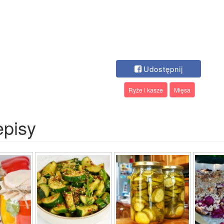
Udostępnij
Ryże i kasze
Mięsa
episy