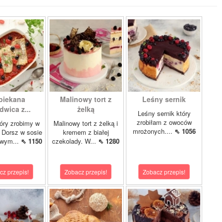
piekana
Malinowy tort z
Leśny sernik
dwica z...
żelką
Leśny sernik który
zrobiłam z owoców
óry zrobimy w
Malinowy tort z żelką i
mrożonych....
⇖ 1056
 Dorsz w sosie
kremem z białej
owym...
⇖ 1150
czekolady. W...
⇖ 1280
cz przepis!
Zobacz przepis!
Zobacz przepis!