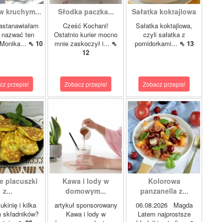
w kruchym...
Słodka paczka...
Sałatka koktajlowa
astanawiałam
Cześć Kochani!
Sałatka koktajlowa,
k nazwać ten
Ostatnio kurier mocno
czyli sałatka z
 Monika...
⇖ 10
mnie zaskoczył i...
⇖
pomidorkami...
⇖ 13
12
cz przepis!
Zobacz przepis!
Zobacz przepis!
e placuszki
Kawa i lody w
Kolorowa
z...
domowym...
panzanella z...
kinię i kilka
artykuł sponsorowany
06.08.2026 Magda
h składników?
Kawa i lody w
Latem najprostsze