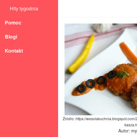
Hity tygodnia
Pomoc
Blogi
Kontakt
Źródło: https://wesolakuchnia.blogspot.com/
kasza.h
Autor: m