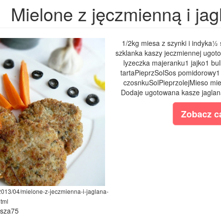
Mielone z jęczmienną i ja
1/2kg miesa z szynki i indyka½ 
szklanka kaszy jeczmiennej ugot
lyzeczka majeranku1 jajko1 bu
tartaPieprzSolSos pomidorowy1
czosnkuSolPieprzolejMieso mie
Dodaje ugotowana kasze jaglana
Zobacz ca
2013/04/mielone-z-jeczmienna-i-jaglana-
tml
ysza75