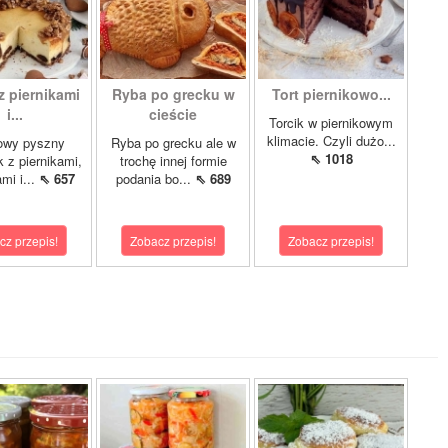
z piernikami
Ryba po grecku w
Tort piernikowo...
i...
cieście
Torcik w piernikowym
klimacie. Czyli dużo...
owy pyszny
Ryba po grecku ale w
⇖ 1018
k z piernikami,
trochę innej formie
mi i...
⇖ 657
podania bo...
⇖ 689
cz przepis!
Zobacz przepis!
Zobacz przepis!