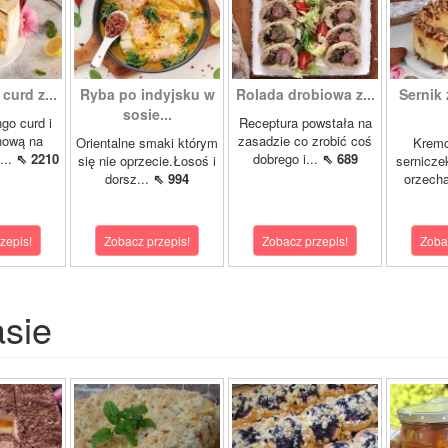
curd z...
Ryba po indyjsku w
Rolada drobiowa z...
Sernik 
sosie...
go curd i
Receptura powstała na
nową na
zasadzie co zrobić coś
Orientalne smaki którym
Krem
...
⇖ 2210
dobrego i...
⇖ 689
się nie oprzecie.Łosoś i
sernicze
dorsz...
⇖ 994
orzecha
zepis!
Zobacz przepis!
Zobacz przepis!
Zoba
asie