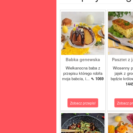
Babka genewska
Pasztet z j
Wielkanocna baba z
Wiosenny p
przepisu którego robiła
jajek z gr
moja babcia, i...
⇖ 1069
będzie królo
144
Zobacz przepis!
Zobacz pr