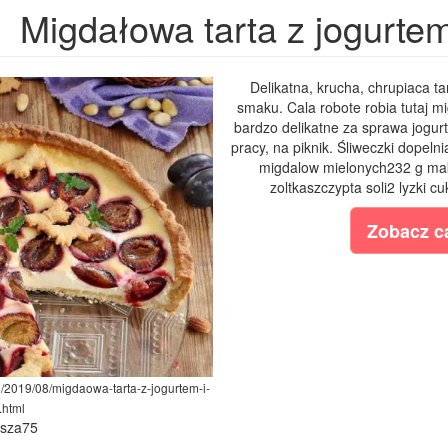
Migdałowa tarta z jogurtem
Delikatna, krucha, chrupiaca ta
smaku. Cala robote robia tutaj mi
bardzo delikatne za sprawa jogurt
pracy, na piknik. Śliweczki dopeln
migdalow mielonych232 g ma
zoltkaszczypta soli2 lyzki 
Zobacz ca
m/2019/08/migdaowa-tarta-z-jogurtem-i-
.html
ysza75