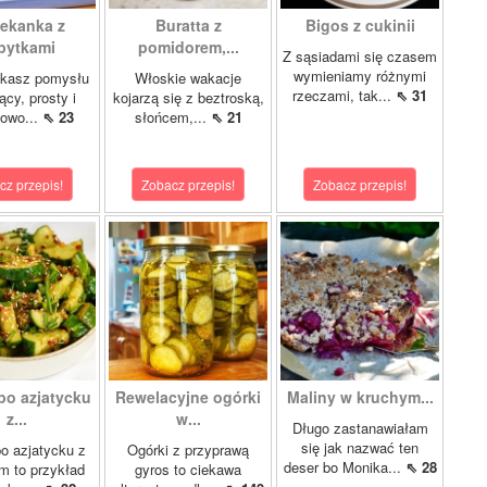
ekanka z
Buratta z
Bigos z cukinii
pytkami
pomidorem,...
Z sąsiadami się czasem
wymieniamy różnymi
ukasz pomysłu
Włoskie wakacje
rzeczami, tak...
⇖ 31
ący, prosty i
kojarzą się z beztroską,
kowo...
⇖ 23
słońcem,...
⇖ 21
cz przepis!
Zobacz przepis!
Zobacz przepis!
po azjatycku
Rewelacyjne ogórki
Maliny w kruchym...
z...
w...
Długo zastanawiałam
się jak nazwać ten
o azjatycku z
Ogórki z przyprawą
deser bo Monika...
⇖ 28
 to przykład
gyros to ciekawa