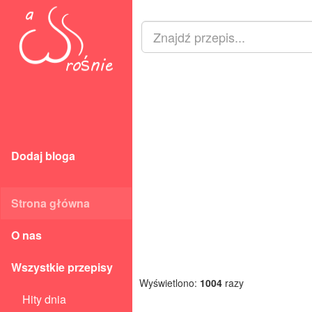
Dodaj bloga
Strona główna
O nas
Wszystkie przepisy
Wyświetlono:
1004
razy
Hity dnia