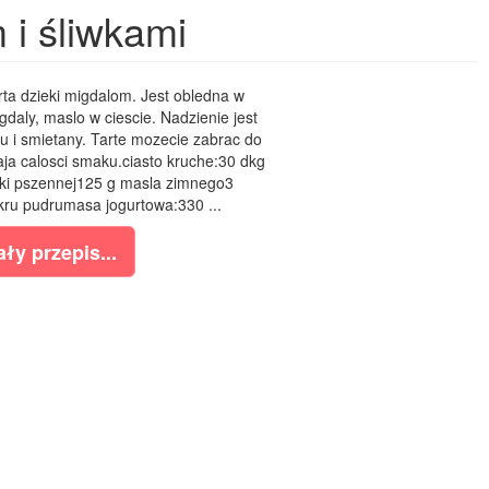
 i śliwkami
rta dzieki migdalom. Jest obledna w
gdaly, maslo w ciescie. Nadzienie jest
u i smietany. Tarte mozecie zabrac do
iaja calosci smaku.ciasto kruche:30 dkg
ki pszennej125 g masla zimnego3
cukru pudrumasa jogurtowa:330 ...
ły przepis...