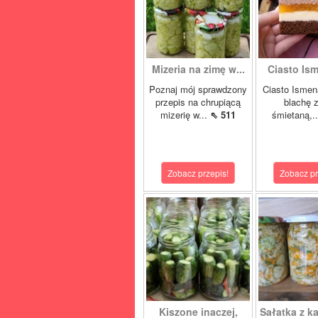
Mizeria na zimę w...
Ciasto Ism
Poznaj mój sprawdzony
Ciasto Ismen
przepis na chrupiącą
blachę z
mizerię w...
⇖ 511
śmietaną,.
Zobacz przepis!
Zobacz pr
Kiszone inaczej,
Sałatka z ka