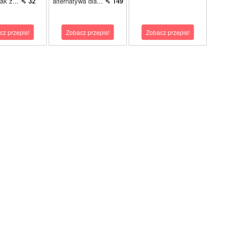
jak z...
⇖ 32
alternatywa dla...
⇖ 149
cz przepis!
Zobacz przepis!
Zobacz przepis!