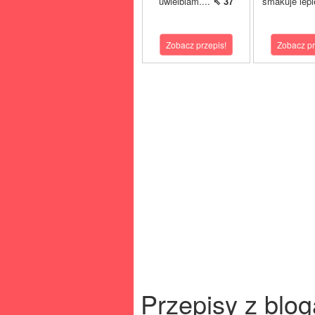
uwielbiam....
⇖ 37
smakuje lepi
Zobacz przepis!
Zobacz pr
Przepisy z blog