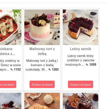
piekana
Malinowy tort z
Leśny sernik
dwica z...
żelką
Leśny sernik który
zrobiłam z owoców
óry zrobimy w
Malinowy tort z żelką i
mrożonych....
⇖ 1059
 Dorsz w sosie
kremem z białej
owym...
⇖ 1152
czekolady. W...
⇖ 1282
cz przepis!
Zobacz przepis!
Zobacz przepis!