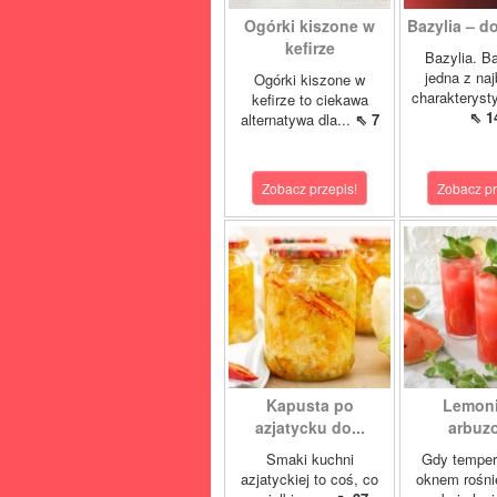
Ogórki kiszone w
Bazylia – do
kefirze
Bazylia. Ba
jedna z naj
Ogórki kiszone w
charakteryst
kefirze to ciekawa
⇖ 1
alternatywa dla...
⇖ 7
Zobacz przepis!
Zobacz pr
Kapusta po
Lemon
azjatycku do...
arbuz
Smaki kuchni
Gdy temper
azjatyckiej to coś, co
oknem rośnie