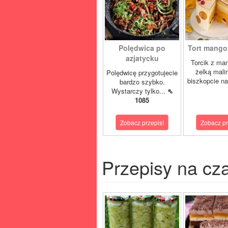
Polędwica po
Tort mango 
azjatycku
Torcik z man
żelką mali
Polędwicę przygotujecie
biszkopcie na
bardzo szybko.
Wystarczy tylko...
⇖
1085
Zobacz przepis!
Zobacz pr
Przepisy na cz