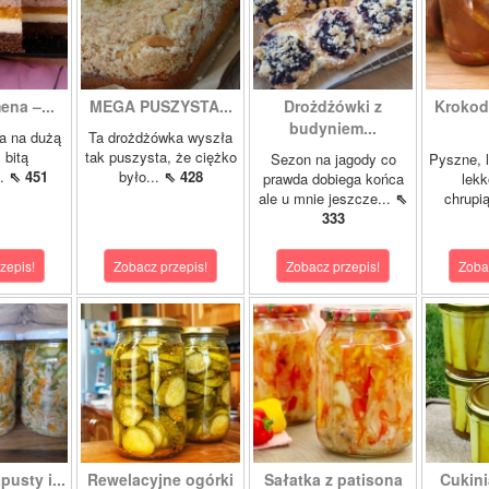
ena –...
MEGA PUSZYSTA...
Drożdżówki z
Krokody
budyniem...
a na dużą
Ta drożdżówka wyszła
 bitą
tak puszysta, że ciężko
Sezon na jagody co
Pyszne, l
..
⇖ 451
było...
⇖ 428
prawda dobiega końca
lekk
ale u mnie jeszcze...
⇖
chrupią
333
zepis!
Zobacz przepis!
Zobacz przepis!
Zoba
pusty i...
Rewelacyjne ogórki
Sałatka z patisona
Cukini