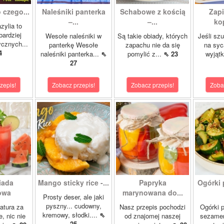
 czego...
Naleśniki panterka
Schabowe z kością
Zapi
–...
–...
ko
zylia to
bardziej
Wesołe naleśniki w
Są takie obiady, których
Jeśli sz
ycznych...
panterkę Wesołe
zapachu nie da się
na syc
4
naleśniki panterka...
⇖
pomylić z...
⇖ 23
wyjąt
27
zepis!
Zobacz przepis!
Zobacz przepis!
Zoba
iada
Mango sticky rice -...
Papryka
Ogórki 
owa
marynowana do...
Prosty deser, ale jaki
pyszny... cudowny,
atura za
Nasz przepis pochodzi
Ogórki p
kremowy, słodki....
⇖
, nic nie
od znajomej naszej
sezamem
25