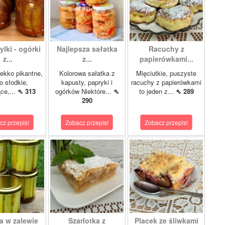
lki - ogórki
Najlepsza sałatka
Racuchy z
z...
z...
papierówkami...
ekko pikantne,
Kolorowa sałatka z
Mięciutkie, puszyste
o słodkie,
kapusty, papryki i
racuchy z papierówkami
ce,...
⇖ 313
ogórków Niektóre...
⇖
to jeden z...
⇖ 289
290
cz przepis!
Zobacz przepis!
Zobacz przepis!
a w zalewie
Szarlotka z
Placek ze śliwkami