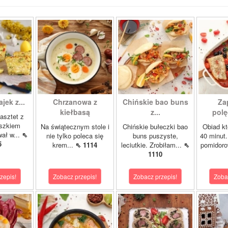
ajek z...
Chrzanowa z
Chińskie bao buns
Za
kiełbasą
z...
polę
asztet z
oszkiem
Na świątecznym stole i
Chińskie bułeczki bao
Obiad kt
wał w...
⇖
nie tylko poleca się
buns puszyste,
40 minut.
5
krem...
⇖ 1114
leciutkie. Zrobiłam...
⇖
pomidor
1110
zepis!
Zobacz przepis!
Zobacz przepis!
Zoba