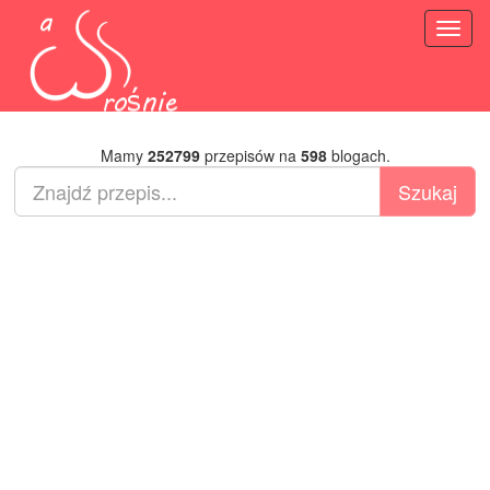
Toggl
naviga
Mamy
252799
przepisów na
598
blogach.