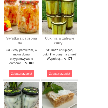
Sałatka z patisona
Cukinia w zalewie
do...
curry...
Od kiedy pamiętam, w
Szukasz chrupiącej
moim domu
cukinii w curry na zimę?
przygotowywano
Wypróbuj...
⇖ 178
domowe...
⇖ 189
Zobacz przepis!
Zobacz przepis!