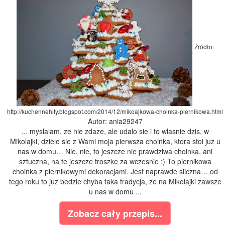
Źródło:
http://kuchennehity.blogspot.com/2014/12/mikoajkowa-choinka-piernikowa.html
Autor: ania29247
... myslalam, ze nie zdaze, ale udalo sie i to wlasnie dzis, w
Mikolajki, dziele sie z Wami moja pierwsza choinka, ktora stoi juz u
nas w domu… Nie, nie, to jeszcze nie prawdziwa choinka, ani
sztuczna, na te jeszcze troszke za wczesnie ;) To piernikowa
choinka z piernikowymi dekoracjami. Jest naprawde sliczna… od
tego roku to juz bedzie chyba taka tradycja, ze na Mikolajki zawsze
u nas w domu ...
Zobacz cały przepis...