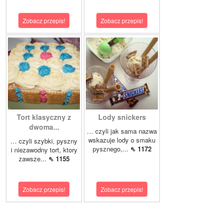
Zobacz przepis!
Zobacz przepis!
Tort klasyczny z
Lody snickers
dwoma...
… czyli jak sama nazwa
wskazuje lody o smaku
… czyli szybki, pyszny
pysznego,...
⇖ 1172
i niezawodny tort, ktory
zawsze...
⇖ 1155
Zobacz przepis!
Zobacz przepis!