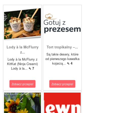
Lody à la McFlurry
Tort tropikalny –...
z...
Są takie desery, które
od pierwszego kawałka
Lody à la McFlurry z
kojarzą...
⇖ 4
KitKat (Ninja Creami)
Lody à la...
⇖ 7
Zobacz przepis!
Zobacz przepis!