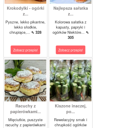
Krokodylki - ogórki
Najlepsza sałatka
z...
z...
Pyszne, lekko pikantne,
Kolorowa sałatka z
lekko słodkie,
kapusty, papryki i
chrupiące,...
⇖ 328
ogórków Niektóre...
⇖
305
Zobacz przepis!
Zobacz przepis!
Racuchy z
Kiszone inaczej,
papierówkami...
po...
Mięciutkie, puszyste
Rewelacyjny smak i
racuchy z papierówkami
chrupkość ogórków