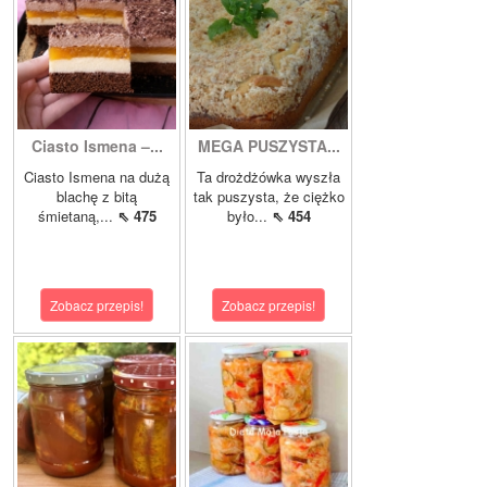
Ciasto Ismena –...
MEGA PUSZYSTA...
Ciasto Ismena na dużą
Ta drożdżówka wyszła
blachę z bitą
tak puszysta, że ciężko
śmietaną,...
⇖ 475
było...
⇖ 454
Zobacz przepis!
Zobacz przepis!