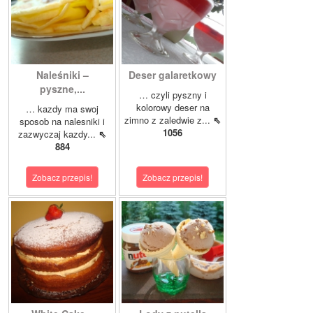
Naleśniki –
Deser galaretkowy
pyszne,...
… czyli pyszny i
kolorowy deser na
… kazdy ma swoj
zimno z zaledwie z...
⇖
sposob na nalesniki i
1056
zazwyczaj kazdy...
⇖
884
Zobacz przepis!
Zobacz przepis!