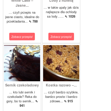
White Cake –
Lody z nutellą
Jasne...
… w takie upaly jak dzis
najlepsze dla ochlody
… czyli przepis na
sa lody…...
⇖ 1026
jasne ciasto, idealne do
przekladania...
⇖ 788
Zobacz przepis!
Zobacz przepis!
Sernik czekoladowy
Kostka razowo –...
... kto lubi sernik i
… czyli bardzo szybkie,
czekolade? Reka do
bardzo proste i bardzo
gory, bo to sernik...
⇖
zdrowe...
⇖ 915
941