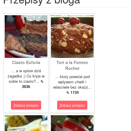
Ciasto Euforia
Tort a la Ferrero
Rocher
… a w opisie dziś
zagadka ;) Co kryje w
… ktory powstal pod
sobie to ciasto?...
⇖
wplywem chwili i
3636
wlasciwie bez okazji...
⇖ 1134
Zobacz przepis!
Zobacz przepis!