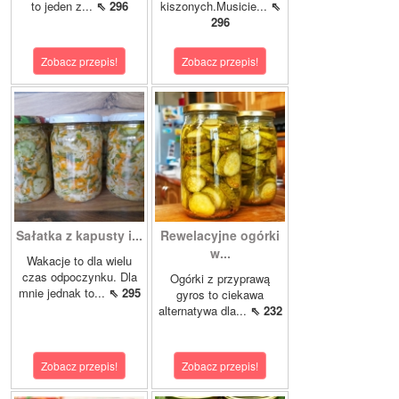
to jeden z...
⇖ 296
kiszonych.Musicie...
⇖
296
Zobacz przepis!
Zobacz przepis!
Sałatka z kapusty i...
Rewelacyjne ogórki
w...
Wakacje to dla wielu
czas odpoczynku. Dla
Ogórki z przyprawą
mnie jednak to...
⇖ 295
gyros to ciekawa
alternatywa dla...
⇖ 232
Zobacz przepis!
Zobacz przepis!