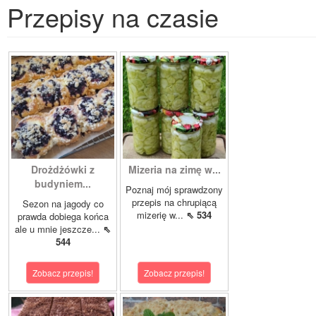
Przepisy na czasie
Drożdżówki z
Mizeria na zimę w...
budyniem...
Poznaj mój sprawdzony
przepis na chrupiącą
Sezon na jagody co
mizerię w...
⇖ 534
prawda dobiega końca
ale u mnie jeszcze...
⇖
544
Zobacz przepis!
Zobacz przepis!