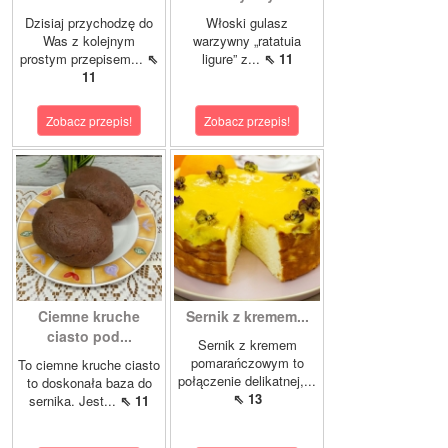
Dzisiaj przychodzę do
Włoski gulasz
Was z kolejnym
warzywny „ratatuia
prostym przepisem...
⇖
ligure” z...
⇖ 11
11
Zobacz przepis!
Zobacz przepis!
Ciemne kruche
Sernik z kremem...
ciasto pod...
Sernik z kremem
pomarańczowym to
To ciemne kruche ciasto
połączenie delikatnej,...
to doskonała baza do
⇖ 13
sernika. Jest...
⇖ 11