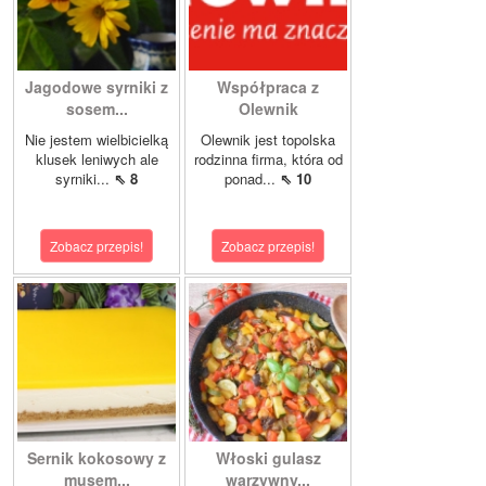
Jagodowe syrniki z
Współpraca z
sosem...
Olewnik
Nie jestem wielbicielką
Olewnik jest topolska
klusek leniwych ale
rodzinna firma, która od
syrniki...
⇖ 8
ponad...
⇖ 10
Zobacz przepis!
Zobacz przepis!
Sernik kokosowy z
Włoski gulasz
musem...
warzywny...