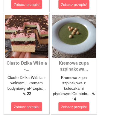
Zobacz przepis!
Zobacz przepis!
Ciasto Dzika Wiśnia
Kremowa zupa
-...
szpinakowa...
Ciasto Dzika Wiśnia z
Kremowa zupa
wiśniami i kremem
szpinakowa z
budyniowymPrzepis...
kuleczkami
⇖ 22
ptysiowymiOstatnio...
⇖
14
Zobacz przepis!
Zobacz przepis!