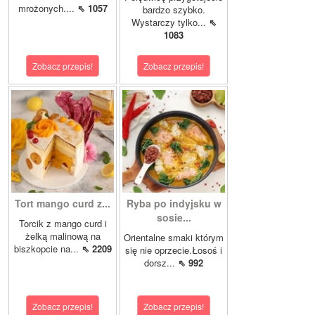
mrożonych....
⇖ 1057
bardzo szybko.
Wystarczy tylko...
⇖
1083
Zobacz przepis!
Zobacz przepis!
Tort mango curd z...
Ryba po indyjsku w
sosie...
Torcik z mango curd i
żelką malinową na
Orientalne smaki którym
biszkopcie na...
⇖ 2209
się nie oprzecie.Łosoś i
dorsz...
⇖ 992
Zobacz przepis!
Zobacz przepis!