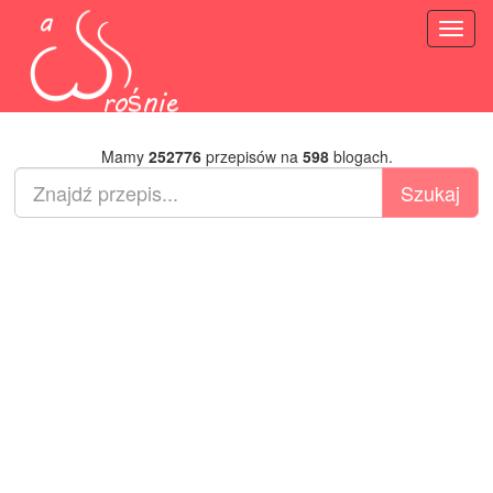
Toggl
naviga
Mamy
252776
przepisów na
598
blogach.