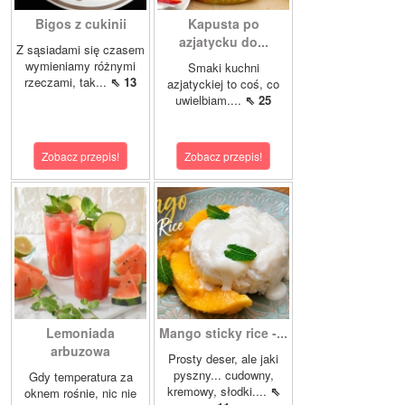
Bigos z cukinii
Kapusta po
azjatycku do...
Z sąsiadami się czasem
wymieniamy różnymi
Smaki kuchni
rzeczami, tak...
⇖ 13
azjatyckiej to coś, co
uwielbiam....
⇖ 25
Zobacz przepis!
Zobacz przepis!
Lemoniada
Mango sticky rice -...
arbuzowa
Prosty deser, ale jaki
pyszny... cudowny,
Gdy temperatura za
kremowy, słodki....
⇖
oknem rośnie, nic nie