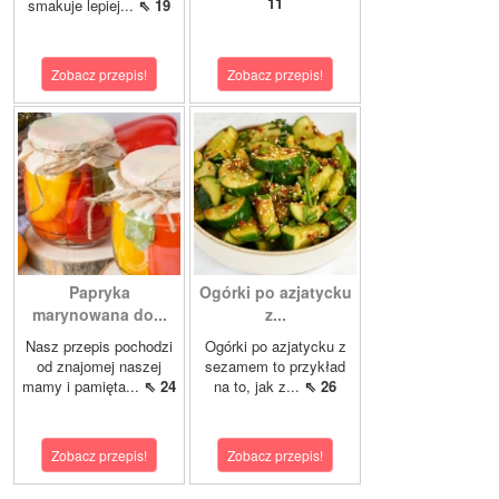
11
smakuje lepiej...
⇖ 19
Zobacz przepis!
Zobacz przepis!
Papryka
Ogórki po azjatycku
marynowana do...
z...
Nasz przepis pochodzi
Ogórki po azjatycku z
od znajomej naszej
sezamem to przykład
mamy i pamięta...
⇖ 24
na to, jak z...
⇖ 26
Zobacz przepis!
Zobacz przepis!