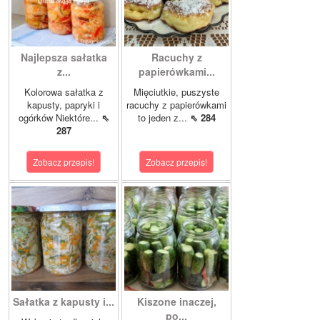
Najlepsza sałatka
Racuchy z
z...
papierówkami...
Kolorowa sałatka z
Mięciutkie, puszyste
kapusty, papryki i
racuchy z papierówkami
ogórków Niektóre...
⇖
to jeden z...
⇖ 284
287
Zobacz przepis!
Zobacz przepis!
Sałatka z kapusty i...
Kiszone inaczej,
po...