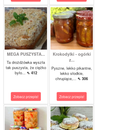
MEGA PUSZYSTA...
Krokodylki - ogórki
z...
Ta drożdżówka wyszła
tak puszysta, że ciężko
Pyszne, lekko pikantne,
było...
⇖ 412
lekko słodkie,
chrupiące,...
⇖ 306
Zobacz przepis!
Zobacz przepis!