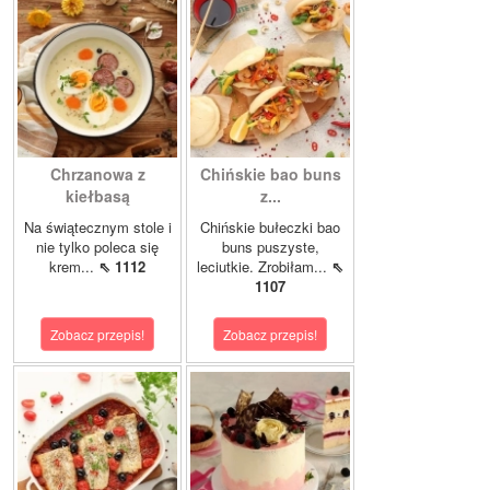
Chrzanowa z
Chińskie bao buns
kiełbasą
z...
Na świątecznym stole i
Chińskie bułeczki bao
nie tylko poleca się
buns puszyste,
krem...
⇖ 1112
leciutkie. Zrobiłam...
⇖
1107
Zobacz przepis!
Zobacz przepis!