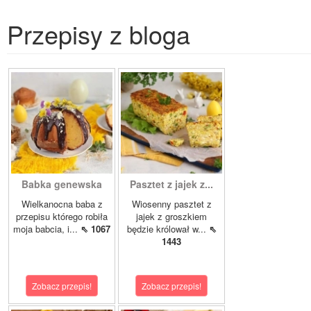
Przepisy z bloga
Babka genewska
Pasztet z jajek z...
Wielkanocna baba z
Wiosenny pasztet z
przepisu którego robiła
jajek z groszkiem
moja babcia, i...
⇖ 1067
będzie królował w...
⇖
1443
Zobacz przepis!
Zobacz przepis!