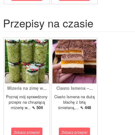
Przepisy na czasie
Mizeria na zimę w...
Ciasto Ismena –...
Poznaj mój sprawdzony
Ciasto Ismena na dużą
przepis na chrupiącą
blachę z bitą
mizerię w...
⇖ 504
śmietaną,...
⇖ 448
Zobacz przepis!
Zobacz przepis!