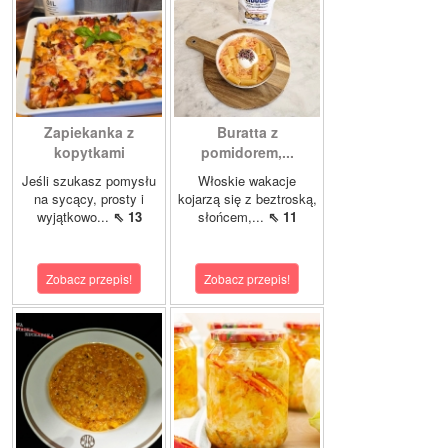
Zapiekanka z
Buratta z
kopytkami
pomidorem,...
Jeśli szukasz pomysłu
Włoskie wakacje
na sycący, prosty i
kojarzą się z beztroską,
wyjątkowo...
⇖ 13
słońcem,...
⇖ 11
Zobacz przepis!
Zobacz przepis!