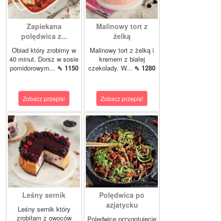
Zapiekana
Malinowy tort z
polędwica z...
żelką
Obiad który zrobimy w
Malinowy tort z żelką i
40 minut. Dorsz w sosie
kremem z białej
pomidorowym...
⇖ 1150
czekolady. W...
⇖ 1280
Zobacz przepis!
Zobacz przepis!
Leśny sernik
Polędwica po
azjatycku
Leśny sernik który
zrobiłam z owoców
Polędwicę przygotujecie