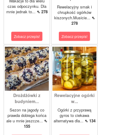
Wakacje to dla wielu
czas odpoczynku. Dla
Rewelacyjny smak i
mnie jednak to...
⇖ 278
chrupkość ogórków
kiszonych.Musicie...
⇖
278
Zobacz przepis!
Zobacz przepis!
Drożdżówki z
Rewelacyjne ogórki
budyniem...
w...
Sezon na jagody co
Ogórki z przyprawą
prawda dobiega końca
gyros to ciekawa
ale u mnie jeszcze...
⇖
alternatywa dla...
⇖ 134
155