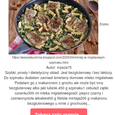
Źródło:
https://wesolakuchnia.blogspot.com/2020/04/mintaj-w-migdaowym-
szpinaku.html
Autor: mysza75
Szybki, prosty i dietetyczny obiad. Jest bezglutenowy i bez laktozy.
Do szpinaku dodałam zamiast śmietany domowe mleko migdałowe.
Podałam go z makaronem z grochu ale może być inny
bezglutenowy albo jaki lubicie.450 g szpinaku1 cebula3 ząbki
czosnku300 ml mleka migdałowegosól, pieprz czarny i
czerwonyzioła włoskie400 g filetów mintaja200 g makaronu
bezglutenowego u mnie z grochuolej...
Zobacz cały przepis...