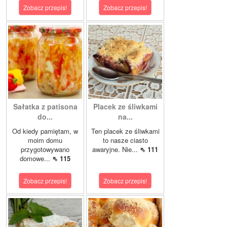
Zobacz przepis!
Zobacz przepis!
Sałatka z patisona
Placek ze śliwkami
do...
na...
Od kiedy pamiętam, w
Ten placek ze śliwkami
moim domu
to nasze ciasto
przygotowywano
awaryjne. Nie...
⇖ 111
domowe...
⇖ 115
Zobacz przepis!
Zobacz przepis!