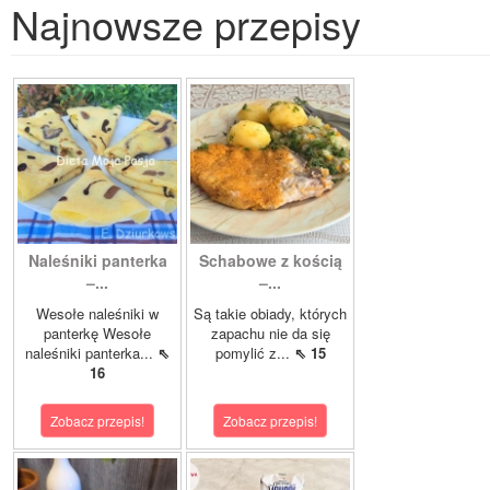
Najnowsze przepisy
Naleśniki panterka
Schabowe z kością
–...
–...
Wesołe naleśniki w
Są takie obiady, których
panterkę Wesołe
zapachu nie da się
naleśniki panterka...
⇖
pomylić z...
⇖ 15
16
Zobacz przepis!
Zobacz przepis!