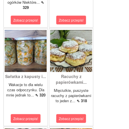
ogórków Niektóre...
⇖
329
Zobacz przepis!
Zobacz przepis!
Sałatka z kapusty i...
Racuchy z
papierówkami...
Wakacje to dla wielu
czas odpoczynku. Dla
Mięciutkie, puszyste
mnie jednak to...
⇖ 320
racuchy z papierówkami
to jeden z...
⇖ 318
Zobacz przepis!
Zobacz przepis!