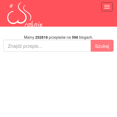
Toggl
naviga
Mamy
252818
przepisów na
598
blogach.