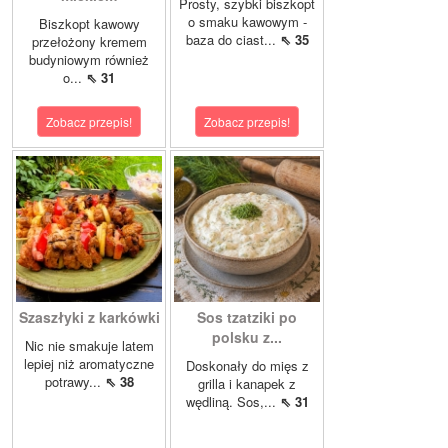
Prosty, szybki biszkopt
o smaku kawowym -
Biszkopt kawowy
baza do ciast...
⇖ 35
przełożony kremem
budyniowym również
o...
⇖ 31
Zobacz przepis!
Zobacz przepis!
Szaszłyki z karkówki
Sos tzatziki po
polsku z...
Nic nie smakuje latem
lepiej niż aromatyczne
Doskonały do mięs z
potrawy...
⇖ 38
grilla i kanapek z
wędliną. Sos,...
⇖ 31