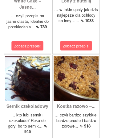
White Cake –
Lody z nutellą
Jasne...
… w takie upaly jak dzis
najlepsze dla ochlody
… czyli przepis na
sa lody…...
⇖ 1033
jasne ciasto, idealne do
przekladania...
⇖ 789
Zobacz przepis!
Zobacz przepis!
Sernik czekoladowy
Kostka razowo –...
... kto lubi sernik i
… czyli bardzo szybkie,
czekolade? Reka do
bardzo proste i bardzo
gory, bo to sernik...
⇖
zdrowe...
⇖ 918
945