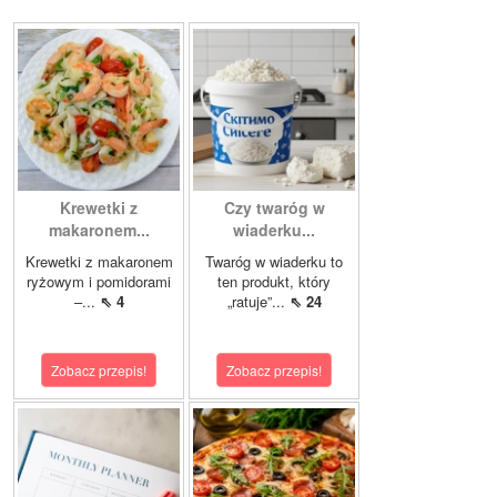
Krewetki z
Czy twaróg w
makaronem...
wiaderku...
Krewetki z makaronem
Twaróg w wiaderku to
ryżowym i pomidorami
ten produkt, który
–...
⇖ 4
„ratuje”...
⇖ 24
Zobacz przepis!
Zobacz przepis!