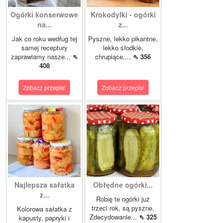
Ogórki konserwowe
Krokodylki - ogórki
na...
z...
Jak co roku według tej
Pyszne, lekko pikantne,
samej receptury
lekko słodkie,
zaprawiamy nasze...
⇖
chrupiące,...
⇖ 356
408
Zobacz przepis!
Zobacz przepis!
Najlepsza sałatka
Obłędne ogórki...
z...
Robię te ogórki już
trzeci rok, są pyszne.
Kolorowa sałatka z
Zdecydowanie...
⇖ 325
kapusty, papryki i