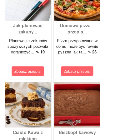
Jak planować
Domowa pizza –
zakupy...
przepis...
Planowanie zakupów
Pizza przygotowana w
spożywczych pozwala
domu może być równie
ograniczyć...
⇖ 19
pyszna jak ta...
⇖ 23
Zobacz przepis!
Zobacz przepis!
Ciasto Kawa z
Biszkopt kawowy
mlekiem