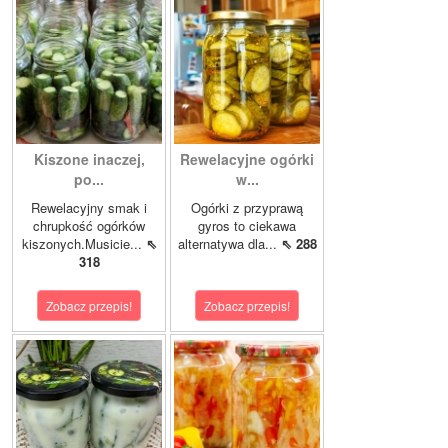
Kiszone inaczej,
Rewelacyjne ogórki
po...
w...
Rewelacyjny smak i
Ogórki z przyprawą
chrupkość ogórków
gyros to ciekawa
kiszonych.Musicie...
⇖
alternatywa dla...
⇖ 288
318
Zobacz przepis!
Zobacz przepis!