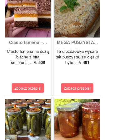
Ciasto Ismena –...
MEGA PUSZYSTA...
Ciasto Ismena na dużą
Ta drożdżówka wyszła
blachę z bitą
tak puszysta, że ciężko
śmietaną,...
⇖ 509
było...
⇖ 491
Zobacz przepis!
Zobacz przepis!