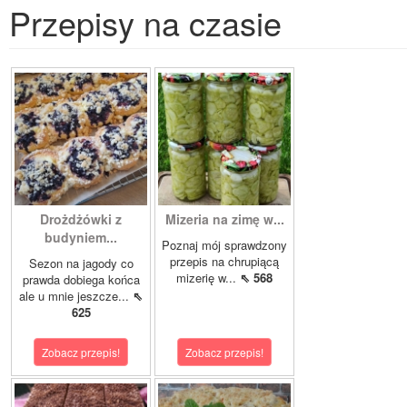
Przepisy na czasie
Drożdżówki z
Mizeria na zimę w...
budyniem...
Poznaj mój sprawdzony
przepis na chrupiącą
Sezon na jagody co
mizerię w...
⇖ 568
prawda dobiega końca
ale u mnie jeszcze...
⇖
625
Zobacz przepis!
Zobacz przepis!