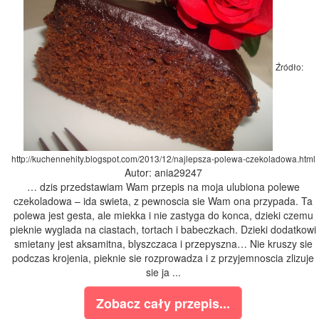
Źródło:
http://kuchennehity.blogspot.com/2013/12/najlepsza-polewa-czekoladowa.html
Autor: ania29247
… dzis przedstawiam Wam przepis na moja ulubiona polewe
czekoladowa – ida swieta, z pewnoscia sie Wam ona przypada. Ta
polewa jest gesta, ale miekka i nie zastyga do konca, dzieki czemu
pieknie wyglada na ciastach, tortach i babeczkach. Dzieki dodatkowi
smietany jest aksamitna, blyszczaca i przepyszna… Nie kruszy sie
podczas krojenia, pieknie sie rozprowadza i z przyjemnoscia zlizuje
sie ja ...
Zobacz cały przepis...