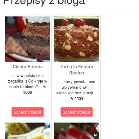
Ciasto Euforia
Tort a la Ferrero
Rocher
… a w opisie dziś
zagadka ;) Co kryje w
… ktory powstal pod
sobie to ciasto?...
⇖
wplywem chwili i
3636
wlasciwie bez okazji...
⇖ 1139
Zobacz przepis!
Zobacz przepis!