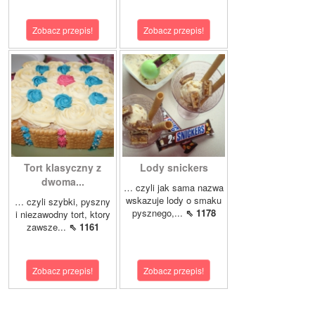
Zobacz przepis!
Zobacz przepis!
Tort klasyczny z
Lody snickers
dwoma...
… czyli jak sama nazwa
wskazuje lody o smaku
… czyli szybki, pyszny
pysznego,...
⇖ 1178
i niezawodny tort, ktory
zawsze...
⇖ 1161
Zobacz przepis!
Zobacz przepis!