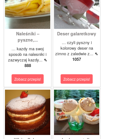
Naleśniki –
Deser galaretkowy
pyszne,...
… czyli pyszny i
kolorowy deser na
… kazdy ma swoj
zimno z zaledwie z...
⇖
sposob na nalesniki i
1057
zazwyczaj kazdy...
⇖
888
Zobacz przepis!
Zobacz przepis!