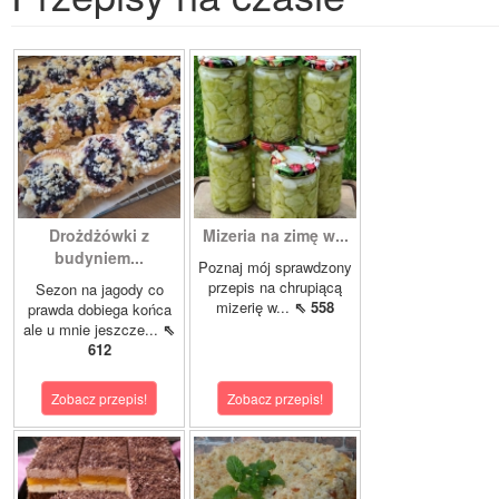
Drożdżówki z
Mizeria na zimę w...
budyniem...
Poznaj mój sprawdzony
przepis na chrupiącą
Sezon na jagody co
mizerię w...
⇖ 558
prawda dobiega końca
ale u mnie jeszcze...
⇖
612
Zobacz przepis!
Zobacz przepis!