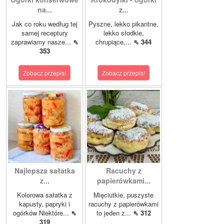
na...
z...
Jak co roku według tej
Pyszne, lekko pikantne,
samej receptury
lekko słodkie,
zaprawiamy nasze...
⇖
chrupiące,...
⇖ 344
353
Zobacz przepis!
Zobacz przepis!
Najlepsza sałatka
Racuchy z
z...
papierówkami...
Kolorowa sałatka z
Mięciutkie, puszyste
kapusty, papryki i
racuchy z papierówkami
ogórków Niektóre...
⇖
to jeden z...
⇖ 312
319