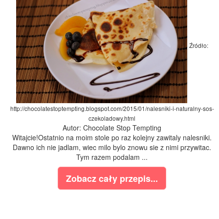
Źródło:
http://chocolatestoptempting.blogspot.com/2015/01/nalesniki-i-naturalny-sos-
czekoladowy.html
Autor: Chocolate Stop Tempting
Witajcie!Ostatnio na moim stole po raz kolejny zawitaly nalesniki.
Dawno ich nie jadlam, wiec milo bylo znowu sie z nimi przywitac.
Tym razem podalam ...
Zobacz cały przepis...