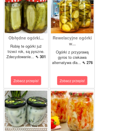
Obłędne ogórki...
Rewelacyjne ogórki
w...
Robię te ogórki już
trzeci rok, są pyszne.
Ogórki z przyprawą
Zdecydowanie...
⇖ 301
gyros to ciekawa
alternatywa dla...
⇖ 276
Zobacz przepis!
Zobacz przepis!