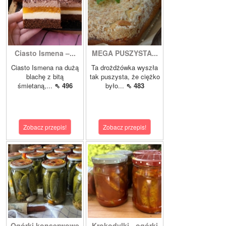
Ciasto Ismena –...
MEGA PUSZYSTA...
Ciasto Ismena na dużą
Ta drożdżówka wyszła
blachę z bitą
tak puszysta, że ciężko
śmietaną,...
⇖ 496
było...
⇖ 483
Zobacz przepis!
Zobacz przepis!
Ogórki konserwowe
Krokodylki - ogórki