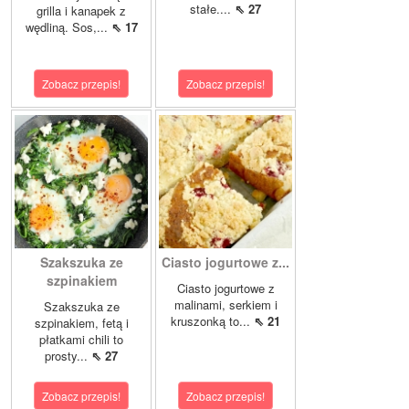
stałe....
⇖ 27
grilla i kanapek z
wędliną. Sos,...
⇖ 17
Zobacz przepis!
Zobacz przepis!
Szakszuka ze
Ciasto jogurtowe z...
szpinakiem
Ciasto jogurtowe z
malinami, serkiem i
Szakszuka ze
kruszonką to...
⇖ 21
szpinakiem, fetą i
płatkami chili to
prosty...
⇖ 27
Zobacz przepis!
Zobacz przepis!