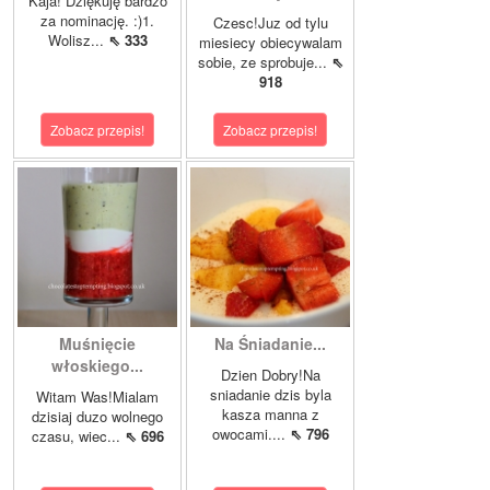
Kaja! Dziękuję bardzo
za nominację. :)1.
Czesc!Juz od tylu
Wolisz...
⇖ 333
miesiecy obiecywalam
sobie, ze sprobuje...
⇖
918
Zobacz przepis!
Zobacz przepis!
Muśnięcie
Na Śniadanie...
włoskiego...
Dzien Dobry!Na
sniadanie dzis byla
Witam Was!Mialam
kasza manna z
dzisiaj duzo wolnego
owocami....
⇖ 796
czasu, wiec...
⇖ 696