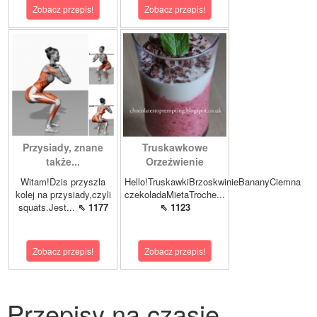
Zobacz przepis!
Zobacz przepis!
Przysiady, znane
Truskawkowe
także...
Orzeźwienie
Witam!Dzis przyszla
Hello!TruskawkiBrzoskwinieBananyCiemna
kolej na przysiady,czyli
czekoladaMietaTroche...
squats.Jest...
⇖ 1177
⇖ 1123
Zobacz przepis!
Zobacz przepis!
Przepisy na czasie