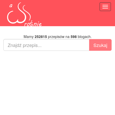
Toggl
naviga
Mamy
252815
przepisów na
598
blogach.