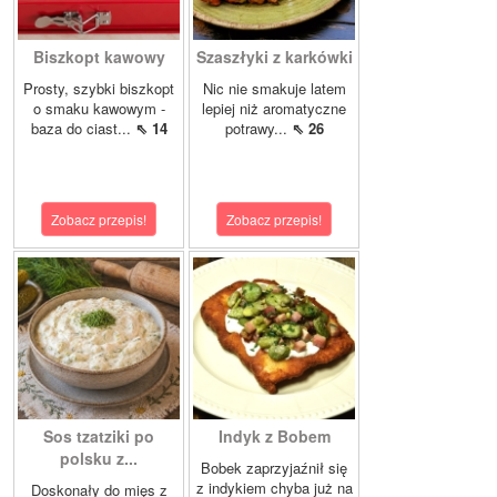
Biszkopt kawowy
Szaszłyki z karkówki
Prosty, szybki biszkopt
Nic nie smakuje latem
o smaku kawowym -
lepiej niż aromatyczne
baza do ciast...
⇖ 14
potrawy...
⇖ 26
Zobacz przepis!
Zobacz przepis!
Sos tzatziki po
Indyk z Bobem
polsku z...
Bobek zaprzyjaźnił się
z indykiem chyba już na
Doskonały do mięs z