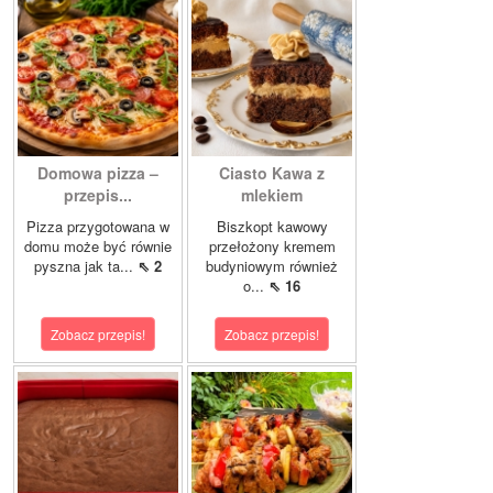
Domowa pizza –
Ciasto Kawa z
przepis...
mlekiem
Pizza przygotowana w
Biszkopt kawowy
domu może być równie
przełożony kremem
pyszna jak ta...
⇖ 2
budyniowym również
o...
⇖ 16
Zobacz przepis!
Zobacz przepis!