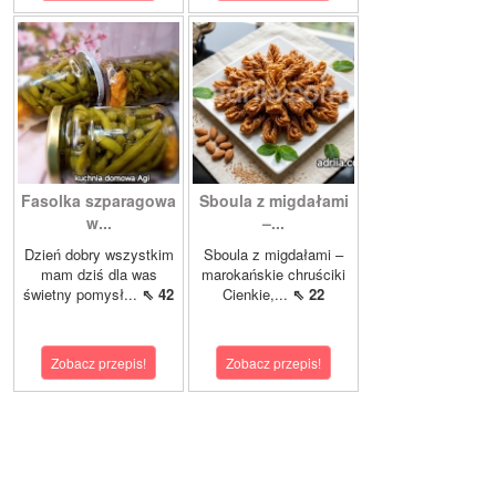
Fasolka szparagowa
Sboula z migdałami
w...
–...
Dzień dobry wszystkim
Sboula z migdałami –
mam dziś dla was
marokańskie chruściki
świetny pomysł...
⇖ 42
Cienkie,...
⇖ 22
Zobacz przepis!
Zobacz przepis!