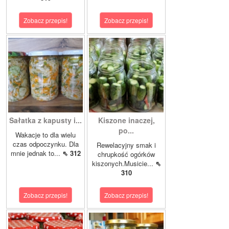
Zobacz przepis!
Zobacz przepis!
Sałatka z kapusty i...
Kiszone inaczej,
po...
Wakacje to dla wielu
czas odpoczynku. Dla
Rewelacyjny smak i
mnie jednak to...
⇖ 312
chrupkość ogórków
kiszonych.Musicie...
⇖
310
Zobacz przepis!
Zobacz przepis!