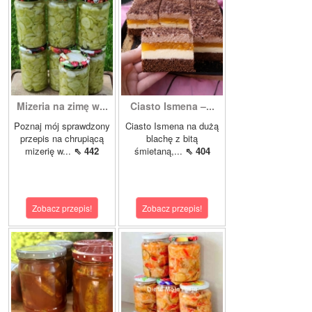
Mizeria na zimę w...
Ciasto Ismena –...
Poznaj mój sprawdzony
Ciasto Ismena na dużą
przepis na chrupiącą
blachę z bitą
mizerię w...
⇖ 442
śmietaną,...
⇖ 404
Zobacz przepis!
Zobacz przepis!