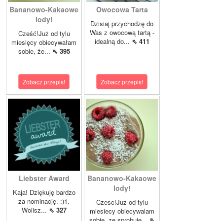
Bananowo-Kakaowe
Owocowa Tarta
lody!
Dzisiaj przychodzę do
Was z owocową tartą -
Cześć!Już od tylu
idealną do...
⇖ 411
miesięcy obiecywałam
sobie, że...
⇖ 395
Zobacz przepis!
Zobacz przepis!
Liebster Award
Bananowo-Kakaowe
lody!
Kaja! Dziękuję bardzo
za nominację. :)1.
Czesc!Juz od tylu
Wolisz...
⇖ 327
miesiecy obiecywalam
sobie, ze sprobuje...
⇖