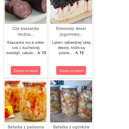
Czy kaszankę
Kremowy deser
można...
jogurtowy...
Kaszanka ma w sobie
Latem najbardziej lubię
coś z kuchennej
desery, które są
nostalgii: cebula...
⇖ 13
proste,...
⇖ 13
Zobacz przepis!
Zobacz przepis!
Sałatka z patisona
Sałatka z ogórków