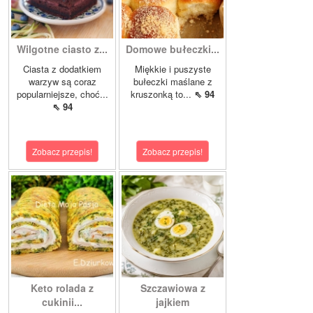
Wilgotne ciasto z...
Domowe bułeczki...
Ciasta z dodatkiem
Miękkie i puszyste
warzyw są coraz
bułeczki maślane z
popularniejsze, choć...
kruszonką to...
⇖ 94
⇖ 94
Zobacz przepis!
Zobacz przepis!
Keto rolada z
Szczawiowa z
cukinii...
jajkiem