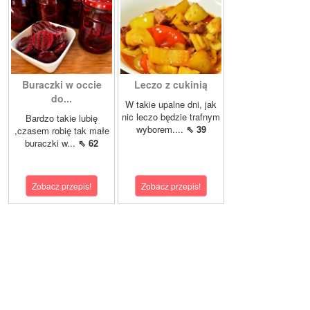
Buraczki w occie
Leczo z cukinią
do...
W takie upalne dni, jak
nic leczo będzie trafnym
Bardzo takie lubię
wyborem....
⇖ 39
,czasem robię tak małe
buraczki w...
⇖ 62
Zobacz przepis!
Zobacz przepis!