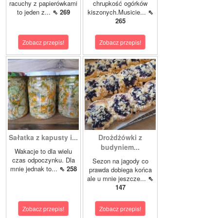
racuchy z papierówkami
chrupkość ogórków
to jeden z...
⇖ 269
kiszonych.Musicie...
⇖
265
Zobacz przepis!
Zobacz przepis!
Sałatka z kapusty i...
Drożdżówki z
budyniem...
Wakacje to dla wielu
czas odpoczynku. Dla
Sezon na jagody co
mnie jednak to...
⇖ 258
prawda dobiega końca
ale u mnie jeszcze...
⇖
147
Zobacz przepis!
Zobacz przepis!