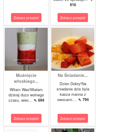
916
Zobacz przepis!
Zobacz przepis!
Muśnięcie
Na Śniadanie...
włoskiego...
Dzien Dobry!Na
sniadanie dzis byla
Witam Was!Mialam
kasza manna z
dzisiaj duzo wolnego
owocami....
⇖ 794
czasu, wiec...
⇖ 694
Zobacz przepis!
Zobacz przepis!