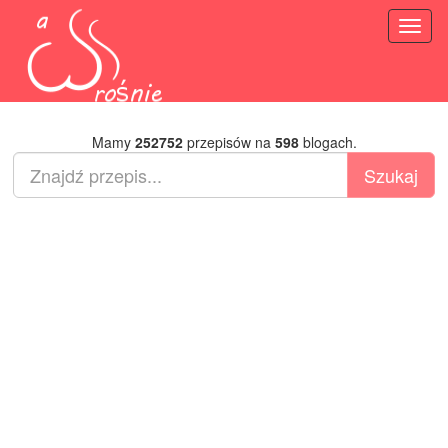
Toggl
naviga
Mamy
252752
przepisów na
598
blogach.