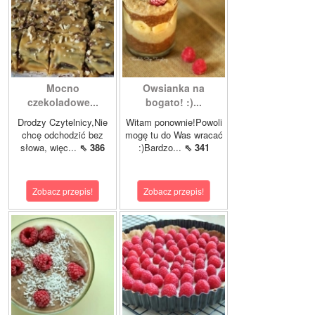
Mocno
Owsianka na
czekoladowe...
bogato! :)...
Drodzy Czytelnicy,Nie
Witam ponownie!Powoli
chcę odchodzić bez
mogę tu do Was wracać
słowa, więc...
⇖ 386
:)Bardzo...
⇖ 341
Zobacz przepis!
Zobacz przepis!