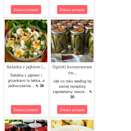
Zobacz przepis!
Zobacz przepis!
Sałatka z jajkiem i...
Ogórki konserwowe
na...
Sałatka z jajkiem i
grzankami to lekka, a
Jak co roku według tej
jednocześnie...
⇖ 36
samej receptury
zaprawiamy nasze...
⇖
30
Zobacz przepis!
Zobacz przepis!