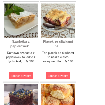
Szarlotka z
Placek ze śliwkami
papierówek...
na...
Domowa szarlotka z
Ten placek ze śliwkami
papierówek to jedno z
to nasze ciasto
tych ciast,...
⇖ 100
awaryjne. Nie...
⇖ 100
Zobacz przepis!
Zobacz przepis!