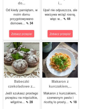
do...
i...
Od kiedy pamiętam, w
Upał nie odpuszcza, ale
moim domu
warzywa wciąż rosną,
przygotowywano
więc w...
⇖ 44
domowe...
⇖ 34
Zobacz przepis!
Zobacz przepis!
Babeczki
Makaron z
czekoladowe z...
kurczakiem,...
Jeśli szukasz prostego
Makaron z kurczakiem,
przepisu na mięciutkie,
czerwonym pesto i
wilgotne...
⇖ 28
ricottą to prosty...
⇖ 18