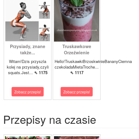
Przysiady, znane
Truskawkowe
także...
Orzeźwienie
Witam!Dzis przyszla
Hello!TruskawkiBrzoskwinieBananyCiemna
kolej na przysiady,czyli
czekoladaMietaTroche...
squats.Jest...
⇖ 1175
⇖ 1117
Zobacz przepis!
Zobacz przepis!
Przepisy na czasie