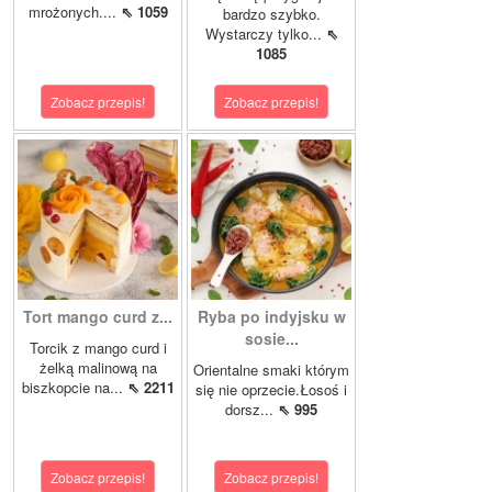
mrożonych....
⇖ 1059
bardzo szybko.
Wystarczy tylko...
⇖
1085
Zobacz przepis!
Zobacz przepis!
Tort mango curd z...
Ryba po indyjsku w
sosie...
Torcik z mango curd i
żelką malinową na
Orientalne smaki którym
biszkopcie na...
⇖ 2211
się nie oprzecie.Łosoś i
dorsz...
⇖ 995
Zobacz przepis!
Zobacz przepis!