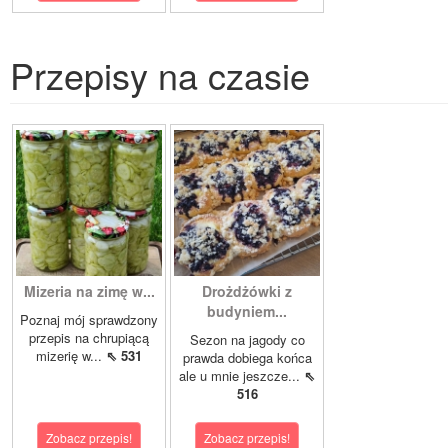
Przepisy na czasie
Mizeria na zimę w...
Drożdżówki z
budyniem...
Poznaj mój sprawdzony
przepis na chrupiącą
Sezon na jagody co
mizerię w...
⇖ 531
prawda dobiega końca
ale u mnie jeszcze...
⇖
516
Zobacz przepis!
Zobacz przepis!