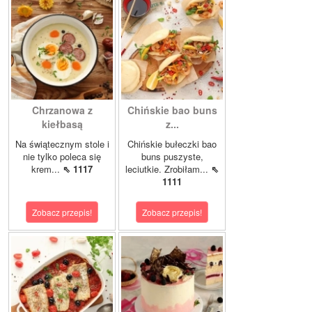
Chrzanowa z
Chińskie bao buns
kiełbasą
z...
Na świątecznym stole i
Chińskie bułeczki bao
nie tylko poleca się
buns puszyste,
krem...
⇖ 1117
leciutkie. Zrobiłam...
⇖
1111
Zobacz przepis!
Zobacz przepis!