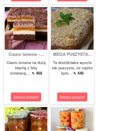
Ciasto Ismena –...
MEGA PUSZYSTA...
Ciasto Ismena na dużą
Ta drożdżówka wyszła
blachę z bitą
tak puszysta, że ciężko
śmietaną,...
⇖ 468
było...
⇖ 446
Zobacz przepis!
Zobacz przepis!