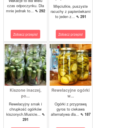
Wakacje to dla wielu
czas odpoczynku. Dla
Mięciutkie, puszyste
mnie jednak to...
⇖ 292
racuchy z papierówkami
to jeden z...
⇖ 291
Zobacz przepis!
Zobacz przepis!
Kiszone inaczej,
Rewelacyjne ogórki
po...
w...
Rewelacyjny smak i
Ogórki z przyprawą
chrupkość ogórków
gyros to ciekawa
kiszonych.Musicie...
⇖
alternatywa dla...
⇖ 187
291