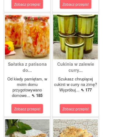
Zobacz przepis!
Zobacz przepis!
Sałatka z patisona
Cukinia w zalewie
do...
curry...
Od kiedy pamiętam, w
Szukasz chrupiącej
moim domu
cukinii w curry na zimę?
przygotowywano
Wypróbuj...
⇖ 177
domowe...
⇖ 185
Zobacz przepis!
Zobacz przepis!