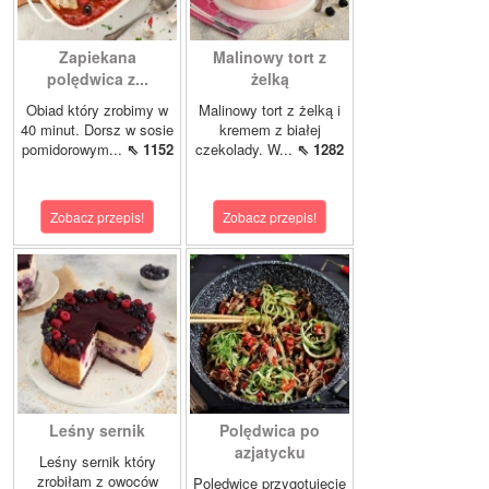
Zapiekana
Malinowy tort z
polędwica z...
żelką
Obiad który zrobimy w
Malinowy tort z żelką i
40 minut. Dorsz w sosie
kremem z białej
pomidorowym...
⇖ 1152
czekolady. W...
⇖ 1282
Zobacz przepis!
Zobacz przepis!
Leśny sernik
Polędwica po
azjatycku
Leśny sernik który
zrobiłam z owoców
Polędwicę przygotujecie