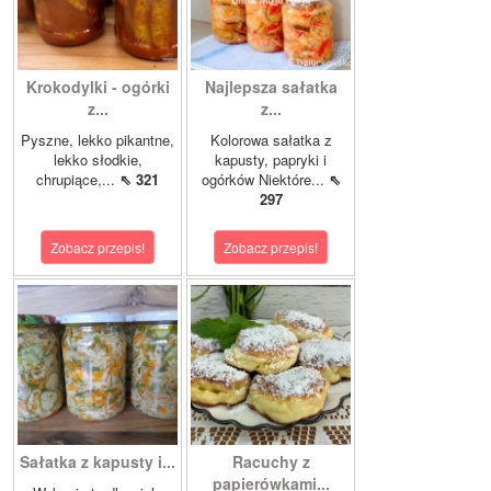
Krokodylki - ogórki
Najlepsza sałatka
z...
z...
Pyszne, lekko pikantne,
Kolorowa sałatka z
lekko słodkie,
kapusty, papryki i
chrupiące,...
⇖ 321
ogórków Niektóre...
⇖
297
Zobacz przepis!
Zobacz przepis!
Sałatka z kapusty i...
Racuchy z
papierówkami...