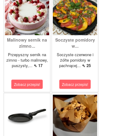
Malinowy sernik na
Soczyste pomidory
zimno...
w...
Przepyszny sernik na
Soczyste czerwone i
zimno - turbo malinowy,
żółte pomidory w
puszysty,...
⇖ 17
pachnącej...
⇖ 25
Zobacz przepis!
Zobacz przepis!