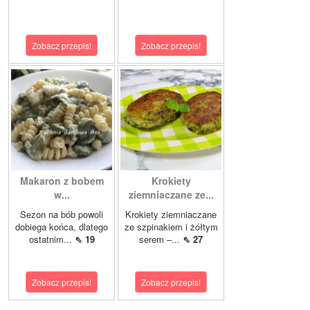
Zobacz przepis!
Zobacz przepis!
Makaron z bobem
Krokiety
w...
ziemniaczane ze...
Sezon na bób powoli
Krokiety ziemniaczane
dobiega końca, dlatego
ze szpinakiem i żółtym
ostatnim...
⇖ 19
serem –...
⇖ 27
Zobacz przepis!
Zobacz przepis!