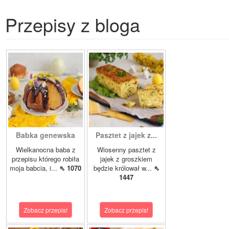
Przepisy z bloga
Babka genewska
Pasztet z jajek z...
Wielkanocna baba z
Wiosenny pasztet z
przepisu którego robiła
jajek z groszkiem
moja babcia, i...
⇖ 1070
będzie królował w...
⇖
1447
Zobacz przepis!
Zobacz przepis!