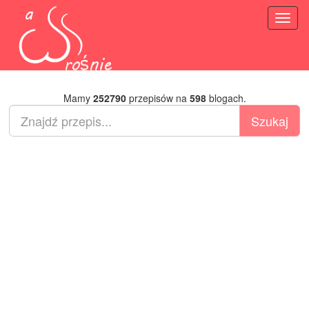
Toggl
naviga
Mamy
252790
przepisów na
598
blogach.