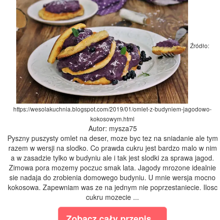
Źródło:
https://wesolakuchnia.blogspot.com/2019/01/omlet-z-budyniem-jagodowo-
kokosowym.html
Autor: mysza75
Pyszny puszysty omlet na deser, moze byc tez na sniadanie ale tym
razem w wersji na slodko. Co prawda cukru jest bardzo malo w nim
a w zasadzie tylko w budyniu ale i tak jest slodki za sprawa jagod.
Zimowa pora mozemy poczuc smak lata. Jagody mrozone idealnie
sie nadaja do zrobienia domowego budyniu. U mnie wersja mocno
kokosowa. Zapewniam was ze na jednym nie poprzestaniecie. Ilosc
cukru mozecie ...
Zobacz cały przepis...