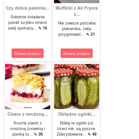
Czy dobra patelnia...
Muffinki z Air Fryera
z...
Sobotnie śniadanie
potrafi szybko stracić
Nie zawsze potrzeba
swój spokojny...
⇖ 16
piekarnika, żeby
przygotować...
⇖ 21
Zobacz przepis!
Zobacz przepis!
Ciasto z mrożoną...
Obłędne ogórki...
Kruche ciasto z
Robię te ogórki już
mrożoną żurawiną i
trzeci rok, są pyszne.
pianką to...
⇖ 26
Zdecydowanie...
⇖ 48